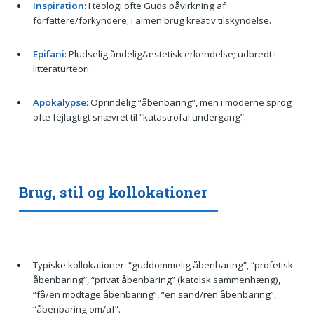
Inspiration
: I teologi ofte Guds påvirkning af
forfattere/forkyndere; i almen brug kreativ tilskyndelse.
Epifani
: Pludselig åndelig/æstetisk erkendelse; udbredt i
litteraturteori.
Apokalypse
: Oprindelig “åbenbaring”, men i moderne sprog
ofte fejlagtigt snævret til “katastrofal undergang”.
Brug, stil og kollokationer
Typiske kollokationer: “guddommelig åbenbaring”, “profetisk
åbenbaring”, “privat åbenbaring” (katolsk sammenhæng),
“få/en modtage åbenbaring”, “en sand/ren åbenbaring”,
“åbenbaring om/af”.