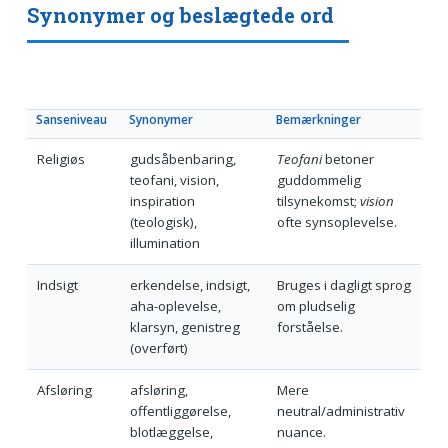
Synonymer og beslægtede ord
Sanseniveau
Synonymer
Bemærkninger
Religiøs
gudsåbenbaring,
Teofani
betoner
teofani, vision,
guddommelig
inspiration
tilsynekomst;
vision
(teologisk),
ofte synsoplevelse.
illumination
Indsigt
erkendelse, indsigt,
Bruges i dagligt sprog
aha-oplevelse,
om pludselig
klarsyn, genistreg
forståelse.
(overført)
Afsløring
afsløring,
Mere
offentliggørelse,
neutral/administrativ
blotlæggelse,
nuance.