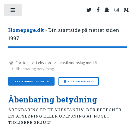
Toggle
Homepage.dk
- Din startside på nettet siden
1997
Forside
Leksikon
Leksikonopslag med Å
Åbenbaring betydning
LEKSIKONOPSLAG MED Å
2. DECEMBER 2025
Åbenbaring betydning
ÅBENBARING ER ET SUBSTANTIV, DER BETEGNER
EN AFSLØRING ELLER OPLYSNING AF NOGET
TIDLIGERE SKJULT