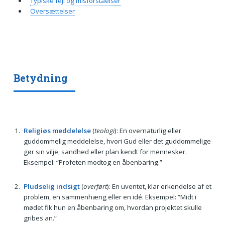
Typiske fejl og misforståelser
Oversættelser
Betydning
Religiøs meddelelse
(
teologi
): En overnaturlig eller
guddommelig meddelelse, hvori Gud eller det guddommelige
gør sin vilje, sandhed eller plan kendt for mennesker.
Eksempel: “Profeten modtog en åbenbaring.”
Pludselig indsigt
(
overført
): En uventet, klar erkendelse af et
problem, en sammenhæng eller en idé. Eksempel: “Midt i
mødet fik hun en åbenbaring om, hvordan projektet skulle
gribes an.”