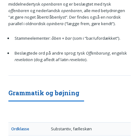
middelnedertysk
openbaren
og er beslægtet med tysk
offenbaren
og nederlandsk
openbaren
, alle med betydningen
“at gøre noget åbent/åbenlyst”. Der findes også en nordisk
parallel i oldnordisk
opinbera
(“lægge frem, gøre kendt”).
Stammeelementer:
åben
+
bar
(som i “bar/ufordækket”).
Beslægtede ord på andre sprog: tysk
Offenbarung
, engelsk
revelation
(dog afledt af latin
revelatio
).
Grammatik og bøjning
Substantiv, fælleskøn
Ordklasse