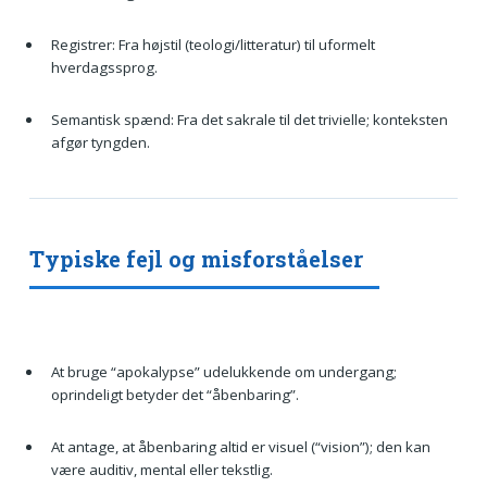
Registrer: Fra højstil (teologi/litteratur) til uformelt
hverdagssprog.
Semantisk spænd: Fra det sakrale til det trivielle; konteksten
afgør tyngden.
Typiske fejl og misforståelser
At bruge “apokalypse” udelukkende om undergang;
oprindeligt betyder det “åbenbaring”.
At antage, at åbenbaring altid er visuel (“vision”); den kan
være auditiv, mental eller tekstlig.