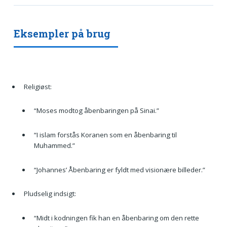
Eksempler på brug
Religiøst:
“Moses modtog åbenbaringen på Sinai.”
“I islam forstås Koranen som en åbenbaring til
Muhammed.”
“Johannes’ Åbenbaring er fyldt med visionære billeder.”
Pludselig indsigt:
“Midt i kodningen fik han en åbenbaring om den rette