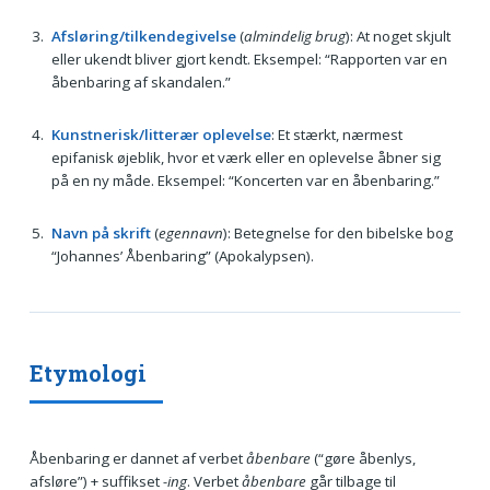
Afsløring/tilkendegivelse
(
almindelig brug
): At noget skjult
eller ukendt bliver gjort kendt. Eksempel: “Rapporten var en
åbenbaring af skandalen.”
Kunstnerisk/litterær oplevelse
: Et stærkt, nærmest
epifanisk øjeblik, hvor et værk eller en oplevelse åbner sig
på en ny måde. Eksempel: “Koncerten var en åbenbaring.”
Navn på skrift
(
egennavn
): Betegnelse for den bibelske bog
“Johannes’ Åbenbaring” (Apokalypsen).
Etymologi
Åbenbaring er dannet af verbet
åbenbare
(“gøre åbenlys,
afsløre”) + suffikset
-ing
. Verbet
åbenbare
går tilbage til