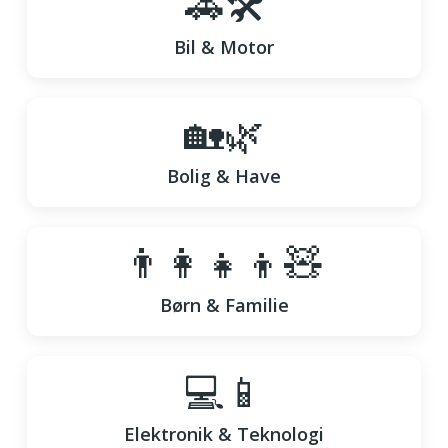
🚗🛠️
Bil & Motor
🏡🌿
Bolig & Have
👨‍👩‍👧‍👦🧸
Børn & Familie
💻📱
Elektronik & Teknologi