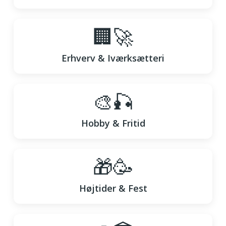
🏢🚀
Erhverv & Iværksætteri
🎨🎣
Hobby & Fritid
🎁🥳
Højtider & Fest