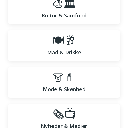
🎨🏛️
Kultur & Samfund
🍽️🥂
Mad & Drikke
👗💄
Mode & Skønhed
🗞️📺
Nyheder & Medier