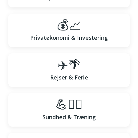
💰📈
Privatøkonomi & Investering
✈️🌴
Rejser & Ferie
💪🧘‍♀️
Sundhed & Træning