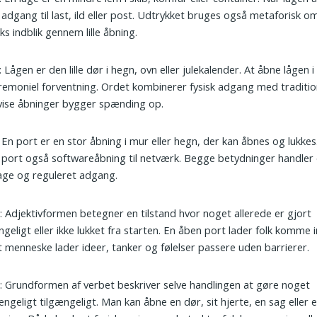
 adgang til last, ild eller post. Udtrykket bruges også metaforisk om
iks indblik gennem lille åbning.
: Lågen er den lille dør i hegn, ovn eller julekalender. At åbne lågen
remoniel forventning. Ordet kombinerer fysisk adgang med traditio
vise åbninger bygger spænding op.
: En port er en stor åbning i mur eller hegn, der kan åbnes og lukkes.
 port også softwareåbning til netværk. Begge betydninger handle
age og reguleret adgang.
n
: Adjektivformen betegner en tilstand hvor noget allerede er gjort
ngeligt eller ikke lukket fra starten. En åben port lader folk komme 
 menneske lader ideer, tanker og følelser passere uden barrierer.
e
: Grundformen af verbet beskriver selve handlingen at gøre noget
ængeligt tilgængeligt. Man kan åbne en dør, sit hjerte, en sag eller 