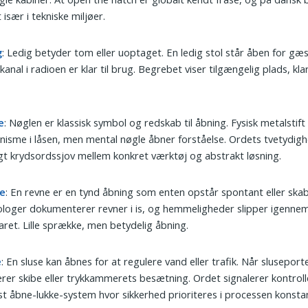
 især i tekniske miljøer.
g
: Ledig betyder tom eller uoptaget. En ledig stol står åben for gæ
 kanal i radioen er klar til brug. Begrebet viser tilgængelig plads, klar 
e
: Nøglen er klassisk symbol og redskab til åbning. Fysisk metalstift
isme i låsen, men mental nøgle åbner forståelse. Ordets tvetydigh
igt krydsordssjov mellem konkret værktøj og abstrakt løsning.
e
: En revne er en tynd åbning som enten opstår spontant eller skab
ologer dokumenterer revner i is, og hemmeligheder slipper igennem
aret. Lille sprække, men betydelig åbning.
e
: En sluse kan åbnes for at regulere vand eller trafik. Når slusepor
rer skibe eller trykkammerets besætning. Ordet signalerer kontroll
ist åbne-lukke-system hvor sikkerhed prioriteres i processen konsta