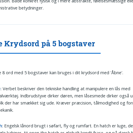
ssion. Både konkret fysisk og i mere abstrakte, følelsesmæssige ell
istrative betydninger.
 Krydsord på 5 bogstaver
 8 ord med 5 bogstaver kan bruges i dit krydsord med 'Åbne'.
e
: Verbet beskriver den tekniske handling at manipulere en lås med
alværktøj. Indbrudstyve dirker døren, men låsesmede dirker også u
olk der har smækket sig ude. Kræver præcision, tålmodighed og f
ekanik.
h
: Engelsk lånord brugt i søfart, fly og rumfart. En hatch er luge, d
gle kabiner. At open the hatch er globalt kendt frase, og på dansk