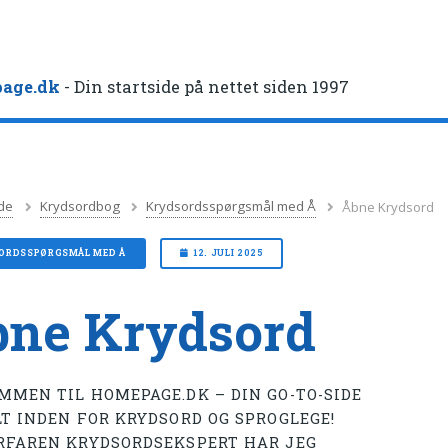
age.dk
- Din startside på nettet siden 1997
de
Krydsordbog
Krydsordsspørgsmål med Å
Åbne Krydsord
ORDSSPØRGSMÅL MED Å
12. JULI 2025
ne Krydsord
MMEN TIL HOMEPAGE.DK – DIN GO-TO-SIDE
LT INDEN FOR KRYDSORD OG SPROGLEGE!
RFAREN KRYDSORDSEKSPERT HAR JEG