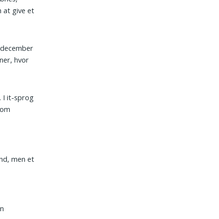
 at give et
 i december
ner, hvor
 I it-sprog
r om
ind, men et
en