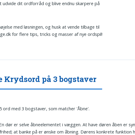
t udvide dit ordforråd og blive endnu skarpere på
øjelse med løsningen, og husk at vende tilbage til
.dk for flere tips, tricks og masser af nye ordspil!
 Krydsord på 3 bogstaver
 5 ord med 3 bogstaver, som matcher 'Åbne'.
 En dør er selve åbneelementet i væggen. At have døren åben er sy
rihed; at banke på er ønske om åbning. Dørens konkrete funktion 