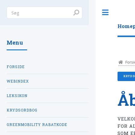
Toggle
Homep
Menu
Forsi
FORSIDE
KRYDS
WEBINDEX
Åb
LEKSIKON
KRYDSORDBOG
VELKO
GREENMOBILITY RABATKODE
FOR A
SOM E