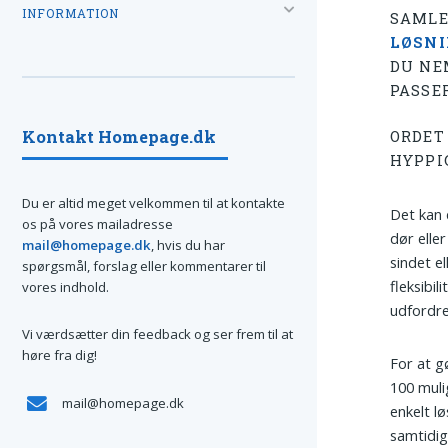
INFORMATION
SAMLE
LØSN
DU NE
PASSER
Kontakt Homepage.dk
ORDET 
HYPPI
Du er altid meget velkommen til at kontakte
Det kan 
os på vores mailadresse
dør elle
mail@homepage.dk
, hvis du har
sindet e
spørgsmål, forslag eller kommentarer til
fleksibi
vores indhold.
udfordr
Vi værdsætter din feedback og ser frem til at
høre fra dig!
For at g
100 muli
mail@homepage.dk
enkelt l
samtidig 