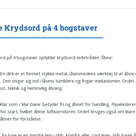
 Krydsord på 4 bogstaver
ord på 4 bogstaver opfylder krydsord-ledetråden 'Åbne'.
 En dirk er et formet stykke metal, låsesmedens værktøj til at åbne
. Den sniger sig ind i låsens tumblere og frigør mekanismen. Ordet
ist, teknik og hemmelig åbning.
 Klar som i 'klar bane' betyder fri og åbnet for handling. Flyvelederen
for start, hvilket åbner luftkorridoren. Ordet bruges også om klare
 åbnet for forståelse.
: En luge er en mindre lem i skib, komfur eller container. Når lugen 