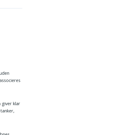
 uden
 associeres
 giver klar
 tanker,
åbnes,