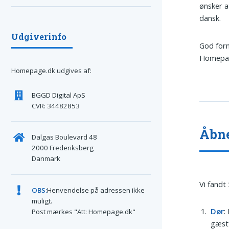
ønsker a
dansk.
Udgiverinfo
God forn
Homepage
Homepage.dk udgives af:
BGGD Digital ApS
CVR: 34482853
Åbne
Dalgas Boulevard 48
2000 Frederiksberg
Danmark
Vi fandt
OBS:
Henvendelse på adressen ikke
muligt.
Dør
:
Post mærkes "Att: Homepage.dk"
gæstf