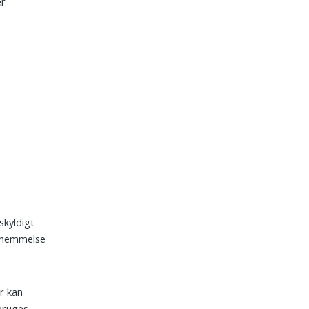
er
skyldigt
ornemmelse
er kan
 bruges