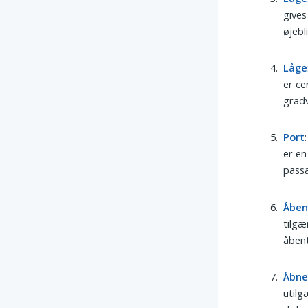
gives
øjebl
Låge
er ce
grad
Port
er en
pass
Åbe
tilgæ
åbent
Åbn
utilg