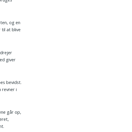
sten, og en
til at blive
 drejer
ed giver
es bevidst.
 revner i
tene går op,
eret,
nt.