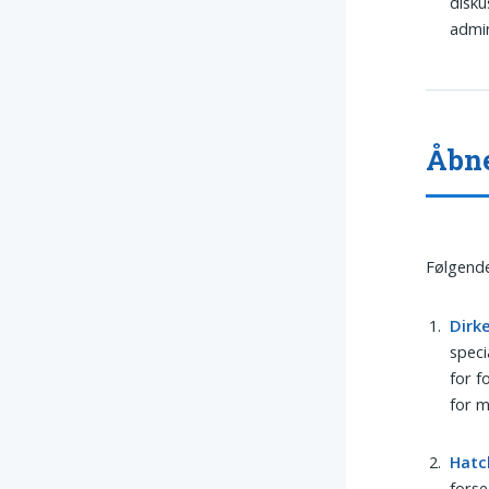
disku
admin
Åbne
Følgende
Dirk
speci
for f
for m
Hatc
forse