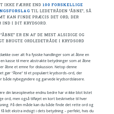
T IKKE FÆRRE END
100 FORSKELLIGE
INGSFORSLAG
TIL LEDETRÅDEN “ÅBNE”, SÅ
MT KAN FINDE PRÆCIS DET ORD, DER
 IND I DIT KRYDSORD.
“ÅBNE” ER EN AF DE MEST ALSIDIGE OG
GT BRUGTE ORDLEDETRÅDE I KRYDSORD
dække over alt fra fysiske handlinger som at åbne en
r en kasse til mere abstrakte betydninger som at åbne
ller åbne et emne for diskussion. Netop denne
litet gør “Åbne” til et populært krydsords-ord, der
er både nybegyndere og garvede krydsordsløsere.
øre din løseoplevelse endnu bedre har vi ikke blot listet
ge ord, men også tilføjet en kort beskrivelse til hver
øsning. På den måde kan du både finde det rette ord og
få lidt ekstra indsigt i dets betydning – perfekt, hvis du