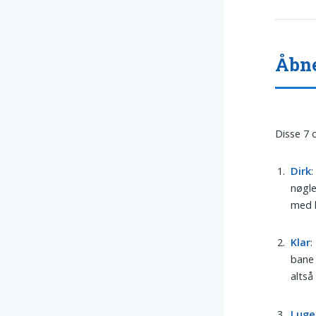
Åbne
Disse 7 
Dirk
:
nøgle
med l
Klar
:
bane 
altså
Luge