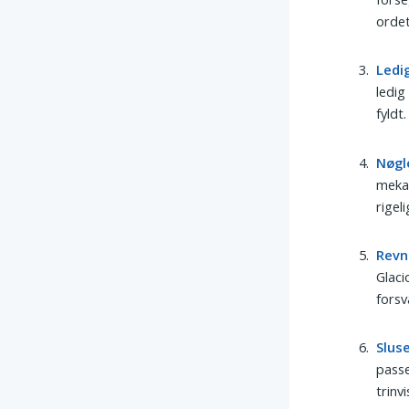
ordet
Ledi
ledig
fyldt.
Nøgl
mekan
rigel
Revn
Glaci
forsv
Slus
passe
trinv