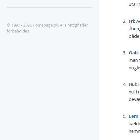
utall
Fri
: 
© 1997 - 2026 Homepage.dk. Alle rettigheder
åben,
forbeholdes
både 
Gab
man t
nogle
Hul
:
hul i
bevæg
Lem
kælde
hemme