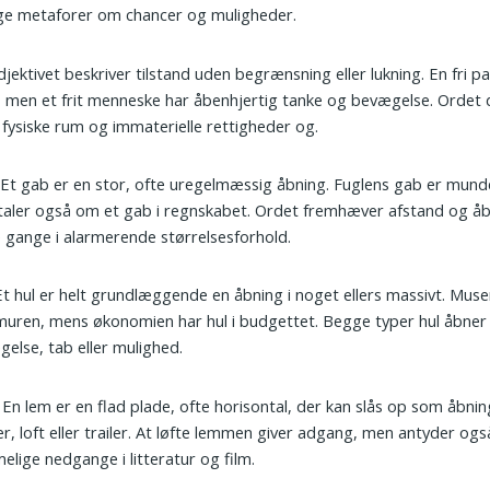
ige metaforer om chancer og muligheder.
Adjektivet beskriver tilstand uden begrænsning eller lukning. En fri p
 men et frit menneske har åbenhjertig tanke og bevægelse. Ordet
fysiske rum og immaterielle rettigheder og.
: Et gab er en stor, ofte uregelmæssig åbning. Fuglens gab er mun
aler også om et gab i regnskabet. Ordet fremhæver afstand og å
 gange i alarmerende størrelsesforhold.
 Et hul er helt grundlæggende en åbning i noget ellers massivt. Muse
 muren, mens økonomien har hul i budgettet. Begge typer hul åbner
else, tab eller mulighed.
: En lem er en flad plade, ofte horisontal, der kan slås op som åbning
r, loft eller trailer. At løfte lemmen giver adgang, men antyder ogs
lige nedgange i litteratur og film.