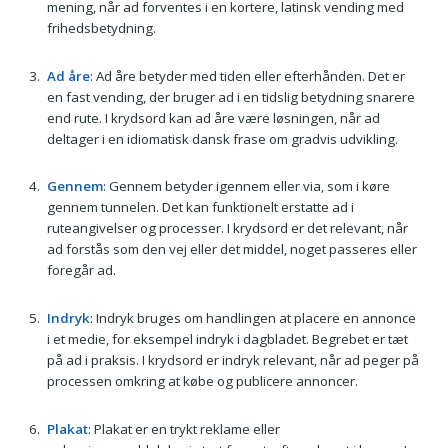
mening, når ad forventes i en kortere, latinsk vending med
frihedsbetydning.
Ad åre
: Ad åre betyder med tiden eller efterhånden. Det er
en fast vending, der bruger ad i en tidslig betydning snarere
end rute. I krydsord kan ad åre være løsningen, når ad
deltager i en idiomatisk dansk frase om gradvis udvikling.
Gennem
: Gennem betyder igennem eller via, som i køre
gennem tunnelen. Det kan funktionelt erstatte ad i
ruteangivelser og processer. I krydsord er det relevant, når
ad forstås som den vej eller det middel, noget passeres eller
foregår ad.
Indryk
: Indryk bruges om handlingen at placere en annonce
i et medie, for eksempel indryk i dagbladet. Begrebet er tæt
på ad i praksis. I krydsord er indryk relevant, når ad peger på
processen omkring at købe og publicere annoncer.
Plakat
: Plakat er en trykt reklame eller