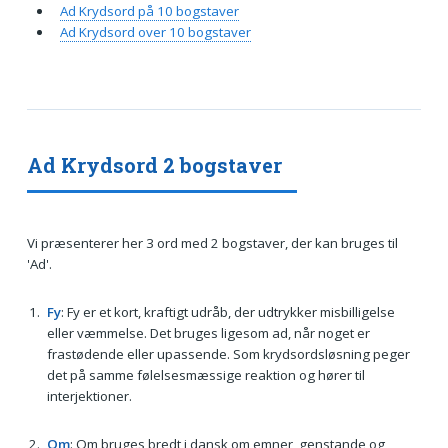
Ad Krydsord på 10 bogstaver
Ad Krydsord over 10 bogstaver
Ad Krydsord 2 bogstaver
Vi præsenterer her 3 ord med 2 bogstaver, der kan bruges til
'Ad'.
Fy
: Fy er et kort, kraftigt udråb, der udtrykker misbilligelse
eller væmmelse. Det bruges ligesom ad, når noget er
frastødende eller upassende. Som krydsordsløsning peger
det på samme følelsesmæssige reaktion og hører til
interjektioner.
Om
: Om bruges bredt i dansk om emner, genstande og