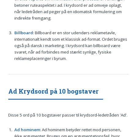
betoner ruteaspektet i ad. I krydsord er ad omveje oplagt,
når ledetråden ad peger på en idiomatisk formulering om
indirekte fremgang.
Billboard
: Billboard er en stor udendørs reklametavle,
internationalt kendt som et klassisk ad-format. Ordet bruges
også på dansk i marketing. I krydsord kan billboard være
svaret, når ad forbindes med stærkt synlige, fysiske
reklameplaceringer i byrum.
Ad Krydsord på 10 bogstaver
Disse 5 ord på 10 bogstaver passer til krydsord-ledetråden 'Ad'.
Ad hominem
: Ad hominem betyder rettet mod personen,
ikke argumentet. Bruges om en argumentationsfejl, hvor