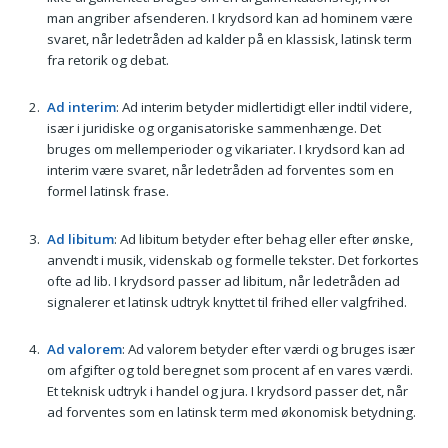
man angriber afsenderen. I krydsord kan ad hominem være
svaret, når ledetråden ad kalder på en klassisk, latinsk term
fra retorik og debat.
Ad interim
: Ad interim betyder midlertidigt eller indtil videre,
især i juridiske og organisatoriske sammenhænge. Det
bruges om mellemperioder og vikariater. I krydsord kan ad
interim være svaret, når ledetråden ad forventes som en
formel latinsk frase.
Ad libitum
: Ad libitum betyder efter behag eller efter ønske,
anvendt i musik, videnskab og formelle tekster. Det forkortes
ofte ad lib. I krydsord passer ad libitum, når ledetråden ad
signalerer et latinsk udtryk knyttet til frihed eller valgfrihed.
Ad valorem
: Ad valorem betyder efter værdi og bruges især
om afgifter og told beregnet som procent af en vares værdi.
Et teknisk udtryk i handel og jura. I krydsord passer det, når
ad forventes som en latinsk term med økonomisk betydning.