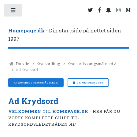
Toggle
Homepage.dk
- Din startside på nettet siden
1997
Forside
Krydsordbog
Krydsordsspørgsmål med A
Ad Krydsord
KRYDSORDSSPØRGSMÅL MED A
28. OKTOBER 2025
Ad Krydsord
VELKOMMEN TIL HOMEPAGE.DK
- HER FÅR DU
VORES KOMPLETTE GUIDE TIL
KRYDSORDSLEDETRÅDEN
AD