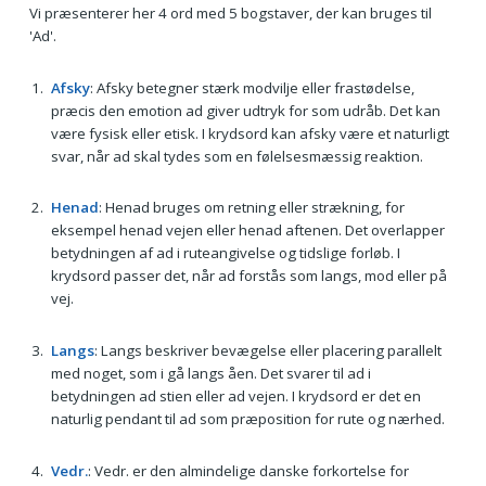
Vi præsenterer her 4 ord med 5 bogstaver, der kan bruges til
'Ad'.
Afsky
: Afsky betegner stærk modvilje eller frastødelse,
præcis den emotion ad giver udtryk for som udråb. Det kan
være fysisk eller etisk. I krydsord kan afsky være et naturligt
svar, når ad skal tydes som en følelsesmæssig reaktion.
Henad
: Henad bruges om retning eller strækning, for
eksempel henad vejen eller henad aftenen. Det overlapper
betydningen af ad i ruteangivelse og tidslige forløb. I
krydsord passer det, når ad forstås som langs, mod eller på
vej.
Langs
: Langs beskriver bevægelse eller placering parallelt
med noget, som i gå langs åen. Det svarer til ad i
betydningen ad stien eller ad vejen. I krydsord er det en
naturlig pendant til ad som præposition for rute og nærhed.
Vedr.
: Vedr. er den almindelige danske forkortelse for