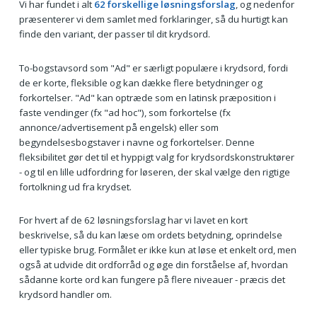
Vi har fundet i alt
62 forskellige løsningsforslag
, og nedenfor
præsenterer vi dem samlet med forklaringer, så du hurtigt kan
finde den variant, der passer til dit krydsord.
To-bogstavsord som "Ad" er særligt populære i krydsord, fordi
de er korte, fleksible og kan dække flere betydninger og
forkortelser. "Ad" kan optræde som en latinsk præposition i
faste vendinger (fx "ad hoc"), som forkortelse (fx
annonce/advertisement på engelsk) eller som
begyndelsesbogstaver i navne og forkortelser. Denne
fleksibilitet gør det til et hyppigt valg for krydsordskonstruktører
- og til en lille udfordring for løseren, der skal vælge den rigtige
fortolkning ud fra krydset.
For hvert af de 62 løsningsforslag har vi lavet en kort
beskrivelse, så du kan læse om ordets betydning, oprindelse
eller typiske brug. Formålet er ikke kun at løse et enkelt ord, men
også at udvide dit ordforråd og øge din forståelse af, hvordan
sådanne korte ord kan fungere på flere niveauer - præcis det
krydsord handler om.