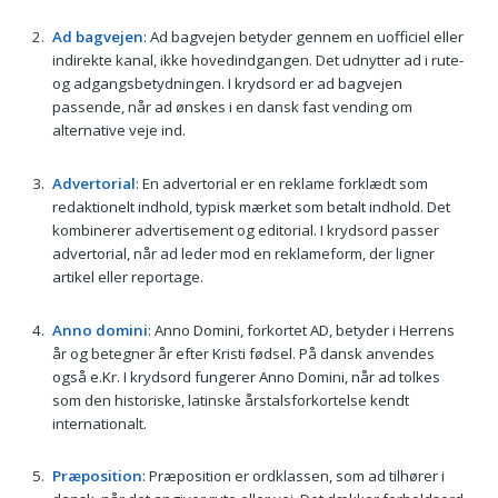
Ad bagvejen
: Ad bagvejen betyder gennem en uofficiel eller
indirekte kanal, ikke hovedindgangen. Det udnytter ad i rute-
og adgangsbetydningen. I krydsord er ad bagvejen
passende, når ad ønskes i en dansk fast vending om
alternative veje ind.
Advertorial
: En advertorial er en reklame forklædt som
redaktionelt indhold, typisk mærket som betalt indhold. Det
kombinerer advertisement og editorial. I krydsord passer
advertorial, når ad leder mod en reklameform, der ligner
artikel eller reportage.
Anno domini
: Anno Domini, forkortet AD, betyder i Herrens
år og betegner år efter Kristi fødsel. På dansk anvendes
også e.Kr. I krydsord fungerer Anno Domini, når ad tolkes
som den historiske, latinske årstalsforkortelse kendt
internationalt.
Præposition
: Præposition er ordklassen, som ad tilhører i