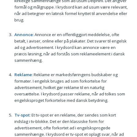
kirkelige sammenhænge som ad usum Delphini. Det angiver
formål og målgruppe. I krydsord kan ad usum være relevant,
når ad betegner en latinsk formel knyttet til anvendelse eller
brug.
Annonce
: Annonce er en offentliggjort meddelelse, ofte
betalt, i aviser, online eller på plakater. Det svarer til engelsk
ad og advertisement. I krydsord kan annonce være en
præcis løsning, når ad forstås som reklameelement i dansk
sammenhæng.
Reklame
: Reklame er markedsføringens budskaber og
formater. I engelsk bruges ad som forkortelse for
advertisement, hvilket gør reklame til en naturlig
oversættelse. I krydsord passer reklame, når ad tolkes som
engelsksproget forkortelse med dansk betydning.
Tv-spot
: Et tv-spot er en reklame, der sendes som kort
indslag i tv-blokke. Det er den klassiske form for
advertisement, ofte forkortet ad i engelsksprogede
sammenhænge. I krydsord er tv-spot et oplagt svar, når ad