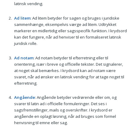
latinsk vending.
Ad litem
: Ad litem betyder for sagen og bruges i juridiske
sammenhænge, eksempelvis værge ad litem. Udtrykket
markerer en midlertidig eller sagsspecifik funktion. I krydsord
kan det fungere, når ad henviser til en formaliseret latinsk
juridisk rolle.
Ad notam
: Ad notam betyder til efterretning eller til
orientering, især i breve og officielle tekster. Det signalerer,
at noget skal bemærkes. I krydsord kan ad notam være
svaret, når ad ønsker en latinsk vending for at tage noget til
efterretning.
Angående
: Angående betyder vedrørende eller om, og
svarer til latin ad i officielle formuleringer. Det ses i
sagsfremstillinger, mails og overskrifter. I krydsord er
angående en oplagt løsning, når ad bruges som formel
henvisning til emne eller sag.