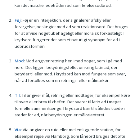
kan det matche ledetråden ad som følelsesudbrud.
Føj
: Føj er en interjektion, der signalerer afsky eller
forargelse, beslægtet med ad som reaktionsord. Det bruges
for at afvise noget ubehageligt eller moralsk forkasteligt. I
krydsord fungerer det som et naturligt synonym for ad i
udbrudsformen.
Mod
: Mod angiver retning hen imod noget, som i gå mod
nord. Det ligger i betydningsfeltet omkring latin ad, der
betyder til eller mod. I krydsord kan mod fungere som svar,
når ad fortolkes som en retnings- eller målmarkør.
Til
: Til angiver mål, retning eller modtager, for eksempel køre
til byen eller brev til chefen. Det svarer til latin ad i meget
formelle sammenhænge. I krydsord kan til således træde i
stedet for ad, når betydningen er målorienteret.
Via
: Via angiver en rute eller mellemliggende station, for
eksempel rejse via Hamborg. Som låneord bruges det ofte