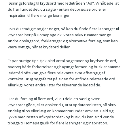
løsningsforslag til krydsord med ledetråden "Ad". Vi håbede, at
du har fundet det, du søgte - enten det præcise ord eller
inspiration til flere mulige løsninger.
Hvis du stadig mangler noget, så kan du finde flere løsninger til
krydsord her på Homepage.dk. Vores arkiv rummer mange
andre opslagsord, forklaringer og alternative forslag, som kan
være nyttige, når et krydsord driller.
Et par hurtige tips: tjek altid antal bogstaver og krydsende ord,
overvej både forkortelser og bøjningsformer, og husk at samme
ledetråd ofte kan give flere relevante svar afhængig af
kontekst. Brug søgefeltet på siden for at finde relaterede ord
eller kig i vores andre lister for tilsvarende ledetråde.
Har du forslag til flere ord, vil du dele en særlig svær
krydsordsgåde, eller ønsker du, at vi opdaterer listen, så skriv
endelig til os eller læg en kommentar under artiklen. Held og
lykke med resten af krydsordet - og husk, du kan altid vende
tilbage til Homepage.dk for flere løsninger og inspiration.