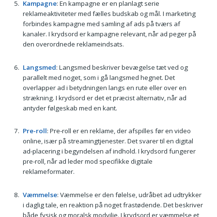
Kampagne
: En kampagne er en planlagt serie
reklameaktiviteter med fælles budskab og mål. I marketing
forbindes kampagne med samling af ads på tværs af
kanaler. I krydsord er kampagne relevant, når ad peger på
den overordnede reklameindsats.
Langsmed
: Langsmed beskriver bevægelse tæt ved og
parallelt med noget, som i gå langsmed hegnet. Det
overlapper ad i betydningen langs en rute eller over en
strækning. I krydsord er det et præcist alternativ, når ad
antyder følgeskab med en kant.
Pre-roll
: Pre-roll er en reklame, der afspilles før en video
online, især på streamingtjenester. Det svarer til en digital
ad-placering i begyndelsen af indhold. I krydsord fungerer
pre-roll, når ad leder mod specifikke digitale
reklameformater.
Væmmelse
: Væmmelse er den følelse, udråbet ad udtrykker
i daglig tale, en reaktion på noget frastødende. Det beskriver
både fysisk og moralsk modvilje. I krydsord er væmmelse et