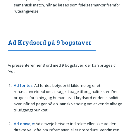
semantisk match, når ad læses som følelsesmarkør fremfor
ruteangivelse.
Ad Krydsord på 9 bogstaver
Vi præsenterer her 3 ord med 9 bogstaver, der kan bruges til
'Ad'.
Ad fontes
: Ad fontes betyder til kilderne og er et
renæssanceideal om at søge tilbage til originaltekster. Det
bruges i forskning og humaniora. I krydsord er det et solidt
svar, når ad peger på en latinsk vending om at vende tilbage
til udgangspunktet.
Ad omveje
: Ad omveje betyder indirekte eller ikke ad den
direkte vej, ofte om information eller procedure. Vendingen