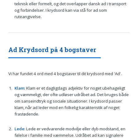
teknisk eller formelt, og det overlapper dansk ad i transport
og forbindelser. I krydsord kan via stå for ad som
ruteangivelse.
Ad Krydsord på 4 bogstaver
Vi har fundet 4 ord med 4 bogstaver til dit krydsord med 'Ad'.
Klam
: Klam er et dagligdags adjektiv for noget ubehageligt
og væmmeligt, der ofte udløser udråbet ad. Det bruges både
om sanseindtryk og sociale situationer. I krydsord passer
klam, når ad leder mod en folkelig karakteristik af noget
frastødende.
Lede
: Lede er vedvarende modvilje eller dyb modstand, en
følelse i familie med væmmelse. Udråbet ad kan signalere