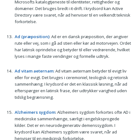
Microsofts katalogtjeneste til identiteter, rettigheder og
domæner. Det bruges bredt i it-drift. I krydsord kan Active
Directory være svaret, når ad henviser til en velkendt teknisk
forkortelse.
Ad (præposition)
: Ad er en dansk præposition, der angiver
rute eller vej, som i gå ad stien eller kør ad motorvejen. Ordet
har latinsk oprindelse og betyder til eller vedrørende, hvilket
lyses i mange faste vendinger og formelle udtryk.
Ad vitam aeternam
: Ad vitam aeternam betyder til evigt liv
eller for evigt. Det bruges i ceremoniel, teologisk og retorisk
sammenhæng. I krydsord er det en klassisk løsning, når ad
efterspørger en latinsk frase, der udtrykker varighed uden
tidslig begrænsning.
Alzheimers sygdom
: Alzheimers sygdom forkortes ofte AD i
medicinske sammenhænge, særligt i engelsksprogede
kilder. Det er en neurodegenerativ demenssygdom. I
krydsord kan Alzheimers sygdom være svaret, når ad
henviser til en medicinsk forkortelse.