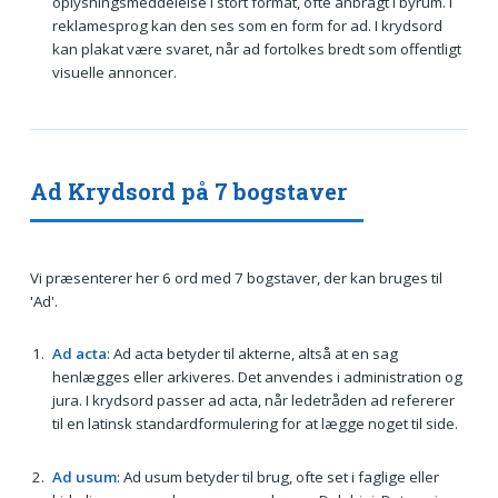
oplysningsmeddelelse i stort format, ofte anbragt i byrum. I
reklamesprog kan den ses som en form for ad. I krydsord
kan plakat være svaret, når ad fortolkes bredt som offentligt
visuelle annoncer.
Ad Krydsord på 7 bogstaver
Vi præsenterer her 6 ord med 7 bogstaver, der kan bruges til
'Ad'.
Ad acta
: Ad acta betyder til akterne, altså at en sag
henlægges eller arkiveres. Det anvendes i administration og
jura. I krydsord passer ad acta, når ledetråden ad refererer
til en latinsk standardformulering for at lægge noget til side.
Ad usum
: Ad usum betyder til brug, ofte set i faglige eller