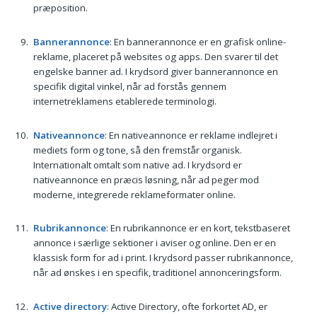
præposition.
Bannerannonce
: En bannerannonce er en grafisk online-
reklame, placeret på websites og apps. Den svarer til det
engelske banner ad. I krydsord giver bannerannonce en
specifik digital vinkel, når ad forstås gennem
internetreklamens etablerede terminologi.
Nativeannonce
: En nativeannonce er reklame indlejret i
mediets form og tone, så den fremstår organisk.
Internationalt omtalt som native ad. I krydsord er
nativeannonce en præcis løsning, når ad peger mod
moderne, integrerede reklameformater online.
Rubrikannonce
: En rubrikannonce er en kort, tekstbaseret
annonce i særlige sektioner i aviser og online. Den er en
klassisk form for ad i print. I krydsord passer rubrikannonce,
når ad ønskes i en specifik, traditionel annonceringsform.
Active directory
: Active Directory, ofte forkortet AD, er