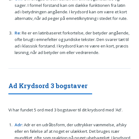
sager. I formel forstand kan om dække funktionen fra latin
ad i betydningen angående. I krydsord kan om være et kort
alternativ, når ad peger på emnetilknytning i stedet for rute.
Re
: Re er en latinbaseret forkortelse, der betyder angående,
ofte brugt i emnefelter og juridiske tekster. Den svarer tæt til
ad i klassisk forstand. I krydsord kan re være en kort, præcis
løsning, når ad betyder om eller vedrørende.
Ad Krydsord 3 bogstaver
Vi har fundet 5 ord med 3 bogstaver til dit krydsord med 'Ad'.
Adr
: Adr er en udråbsform, der udtrykker væmmelse, afsky
eller en følelse af at noget er ulækkert. Det bruges især
mundtligt, ofte som reaktion på noget ubehageligt. I krydsord