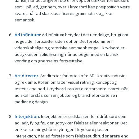
dansk, når det angiver rute eller vej. Det dækker forholdsord
som i, på, ad, gennem, over. I krydsord kan præposition være
svaret, når ad skal klassificeres grammatisk og ikke
semantisk.
Ad infinitum
: Ad infinitum betyder i det uendelige, brugt om
noget, der fortsætter uden ophør. Det forekommer i
videnskabelige og retoriske sammenhænge. I krydsord er
udtrykket en solid løsning, når ad peger mod en latinsk
vending om grænseløs fortsættelse.
Art director
: Art director forkortes ofte AD i kreativ industri
og reklame. Rollen omfatter visuel retning, koncept og
æstetisk helhed. I krydsord kan art director være svaret, når
ad skal forstås som en jobtitel og brancheforkortelse i
medier og design.
Interjektion
: Interjektion er ordklassen for udråbsord som
ad, adr, fy og føj, der udtrykker følelser eller reaktioner. Det
er ikke-sætningsbårne ytringer. I krydsord passer
interjektion, når ad forstås som følelsesudbrud snarere end