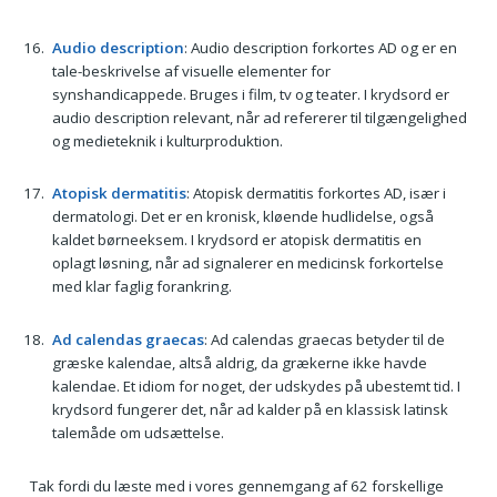
Audio description
: Audio description forkortes AD og er en
tale-beskrivelse af visuelle elementer for
synshandicappede. Bruges i film, tv og teater. I krydsord er
audio description relevant, når ad refererer til tilgængelighed
og medieteknik i kulturproduktion.
Atopisk dermatitis
: Atopisk dermatitis forkortes AD, især i
dermatologi. Det er en kronisk, kløende hudlidelse, også
kaldet børneeksem. I krydsord er atopisk dermatitis en
oplagt løsning, når ad signalerer en medicinsk forkortelse
med klar faglig forankring.
Ad calendas graecas
: Ad calendas graecas betyder til de
græske kalendae, altså aldrig, da grækerne ikke havde
kalendae. Et idiom for noget, der udskydes på ubestemt tid. I
krydsord fungerer det, når ad kalder på en klassisk latinsk
talemåde om udsættelse.
Tak fordi du læste med i vores gennemgang af 62 forskellige