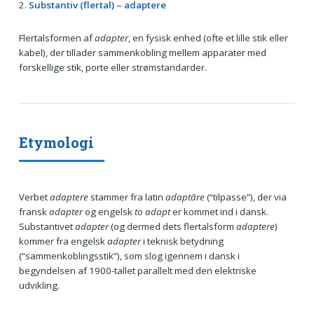
2.
Substantiv (flertal) – adaptere
Flertalsformen af
adapter
, en fysisk enhed (ofte et lille stik eller
kabel), der tillader sammenkobling mellem apparater med
forskellige stik, porte eller strømstandarder.
Etymologi
Verbet
adaptere
stammer fra latin
adaptāre
(“tilpasse”), der via
fransk
adapter
og engelsk
to adapt
er kommet ind i dansk.
Substantivet
adapter
(og dermed dets flertalsform
adaptere
)
kommer fra engelsk
adapter
i teknisk betydning
(“sammenkoblingsstik”), som slog igennem i dansk i
begyndelsen af 1900-tallet parallelt med den elektriske
udvikling.