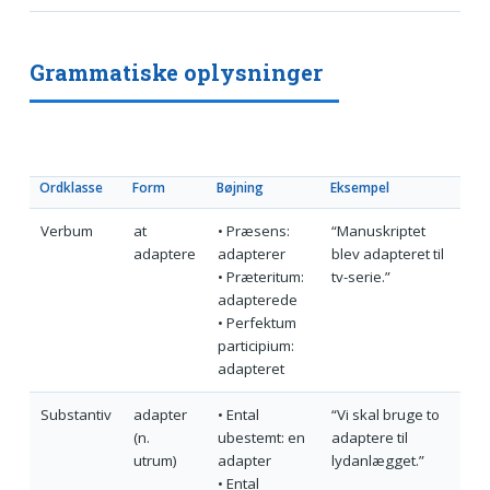
Grammatiske oplysninger
Ordklasse
Form
Bøjning
Eksempel
Verbum
at
• Præsens:
“Manuskriptet
adaptere
adapterer
blev adapteret til
• Præteritum:
tv-serie.”
adapterede
• Perfektum
participium:
adapteret
Substantiv
adapter
• Ental
“Vi skal bruge to
(n.
ubestemt: en
adaptere til
utrum)
adapter
lydanlægget.”
• Ental