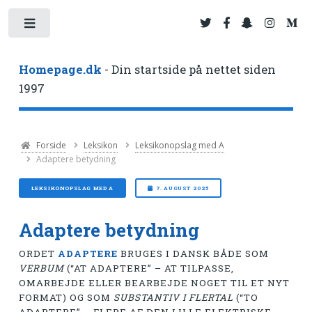
Toggle
Homepage.dk
- Din startside på nettet siden
1997
Forside
Leksikon
Leksikonopslag med A
Adaptere betydning
LEKSIKONOPSLAG MED A
7. AUGUST 2025
Adaptere betydning
ORDET
ADAPTERE
BRUGES I DANSK BÅDE SOM
VERBUM
(“AT ADAPTERE” – AT TILPASSE,
OMARBEJDE ELLER BEARBEJDE NOGET TIL ET NYT
FORMAT) OG SOM
SUBSTANTIV I FLERTAL
(“TO