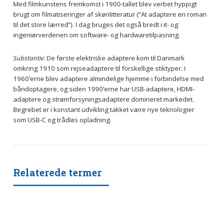
Med filmkunstens fremkomst i 1900-tallet blev verbet hyppigt
brugt om filmatiseringer af skønlitteratur (“At adaptere en roman
til det store lærred”). I dag bruges det også bredt i it- og
ingeniørverdenen om software- og hardware­tilpasning.
Substantiv
: De første elektriske adaptere kom til Danmark
omkring 1910 som rejseadaptere til forskellige stiktyper. I
1960’erne blev adaptere almindelige hjemme i forbindelse med
båndoptagere, og siden 1990’erne har USB-adaptere, HDMI-
adaptere og strømforsynings­adaptere domineret markedet.
Begrebet er i konstant udvikling takket være nye teknologier
som USB-C og trådløs opladning.
Relaterede termer