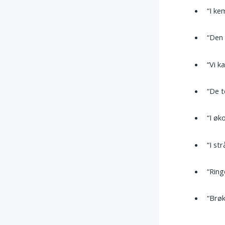
“I ke
“Den 
“Vi k
“De t
“I ø
“I st
“Ring
“Brøk