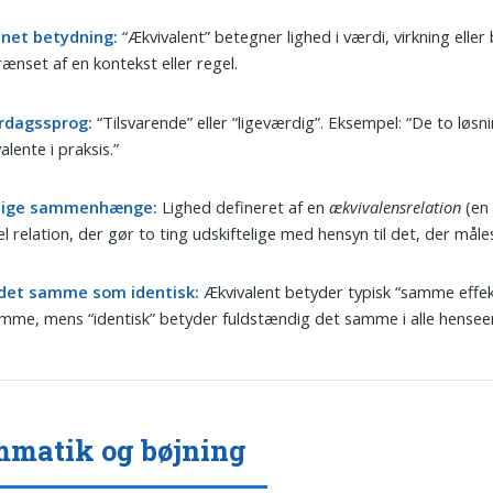
net betydning:
“Ækvivalent” betegner lighed i værdi, virkning eller
rænset af en kontekst eller regel.
erdagssprog:
“Tilsvarende” eller “ligeværdig”. Eksempel: “De to løsn
alente i praksis.”
glige sammenhænge:
Lighed defineret af en
ækvivalensrelation
(en
l relation, der gør to ting udskiftelige med hensyn til det, der måles
 det samme som identisk:
Ækvivalent betyder typisk “samme effek
mme, mens “identisk” betyder fuldstændig det samme i alle hensee
matik og bøjning