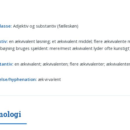
lasse:
Adjektiv og substantiv (fælleskøn)
tiv:
en ækvivalent løsning; et ækvivalent middel; flere ækvivalente
bøjning bruges sjældent: mere/mest ækvivalent lyder ofte kunstigt
tantiv:
en ækvivalent; ækvivalenten; flere ækvivalenter; ækvivalente
else/hyphenation:
æk·vi·va·lent
mologi