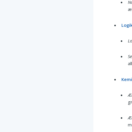
No
æk
Logi
Lo
Se
al
Kem
Æ
gi
Æk
m