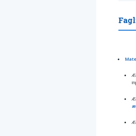
Fagl
Mate
Æk
in
Æk
æ
Æk