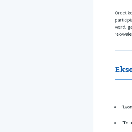
Ordet k
particip
værd, gæ
“ekvival
Ekse
“Løsn
“To 