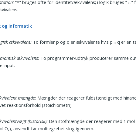
tation:
“≡” bruges ofte for identitet/ækvivalens; i logik bruges “↔” f
vivalens.
k og informatik
gisk ækvivalens:
To formler p og q er ækvivalente hvis p↔q er en ta
mantisk ækvivalens:
To programmer/udtryk producerer samme out
le input.
i
kvivalent mængde:
Mængder der reagerer fuldstændigt med hinand
vet reaktionsforhold (stoichiometri).
vivalentvægt (historisk):
Den stofmængde der reagerer med 1 mol H
ol O₂), anvendt før molbegrebet slog igennem.