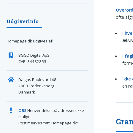
Overord
ofte afg
Udgiverinfo
I hv
ækviv
Homepage.dk udgives af:
BGGD Digital ApS
I fa
CVR: 34482853
forme
Ikke
Dalgas Boulevard 48
en ra
2000 Frederiksberg
Danmark
OBS:
Henvendelse på adressen ikke
muligt.
Gram
Post mærkes "Att: Homepage.dk"