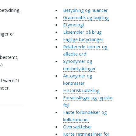
 betydning,
Betydning og nuancer
Grammatik og bøjning
Etymologi
Eksempler på brug
inger er
Faglige betydninger
Relaterede termer og
afledte ord
 bestemt,
Synonymer og
).
nærbetydninger
Antonymer og
t/værdi” i
kontraster
nder.
Historisk udvikling
Forvekslinger og typiske
fejl
Faste forbindelser og
kollokationer
Oversættelser
Korte retningslinjer for