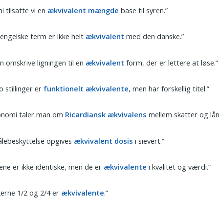
mi tilsatte vi en
ækvivalent mængde
base til syren.”
engelske term er ikke helt
ækvivalent
med den danske.”
an omskrive ligningen til en
ækvivalent
form, der er lettere at løse.”
o stillinger er
funktionelt ækvivalente
, men har forskellig titel.”
konomi taler man om
Ricardiansk ækvivalens
mellem skatter og lån
rålebeskyttelse opgives
ækvivalent dosis
i sievert.”
ene er ikke identiske, men de er
ækvivalente
i kvalitet og værdi.”
erne 1/2 og 2/4 er
ækvivalente
.”