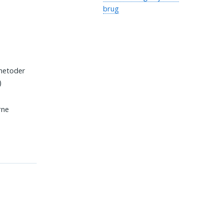
brug
 metoder
)
rne