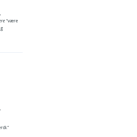
,
ere
“være
ng
”
rdi.”