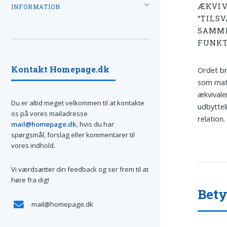
ÆKVIV
INFORMATION
“TILSV
SAMME
FUNKT
Kontakt Homepage.dk
Ordet br
som mate
ækvivale
Du er altid meget velkommen til at kontakte
udbyttel
os på vores mailadresse
relation.
mail@homepage.dk
, hvis du har
spørgsmål, forslag eller kommentarer til
vores indhold.
Vi værdsætter din feedback og ser frem til at
høre fra dig!
Bety
mail@homepage.dk