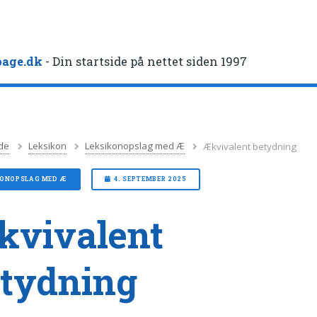
age.dk
- Din startside på nettet siden 1997
de
Leksikon
Leksikonopslag med Æ
Ækvivalent betydning
KONOPSLAG MED Æ
4. SEPTEMBER 2025
vivalent
tydning