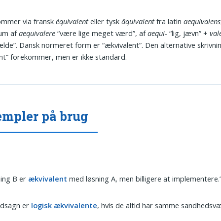
ommer via fransk
équivalent
eller tysk
äquivalent
fra latin
aequivalens
ium af
aequivalere
“være lige meget værd”, af
aequi-
“lig, jævn” +
val
lde”. Dansk normeret form er “ækvivalent”. Den alternative skrivni
ent” forekommer, men er ikke standard.
mpler på brug
ing B er
ækvivalent
med løsning A, men billigere at implementere.
udsagn er
logisk ækvivalente
, hvis de altid har samme sandhedsvæ