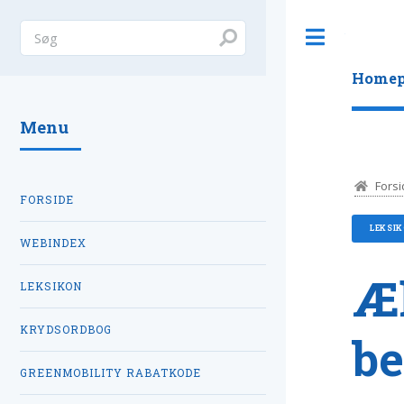
Toggle
Homep
Menu
Forsi
FORSIDE
LEKSI
WEBINDEX
Æk
LEKSIKON
KRYDSORDBOG
be
GREENMOBILITY RABATKODE