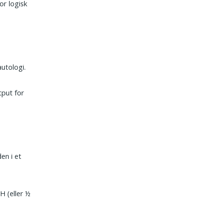
or logisk
utologi.
put for
en i et
 (eller ½