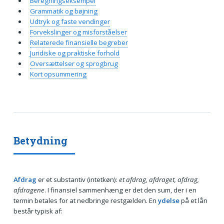
Beregningseksempel
Grammatik og bøjning
Udtryk og faste vendinger
Forvekslinger og misforståelser
Relaterede finansielle begreber
Juridiske og praktiske forhold
Oversættelser og sprogbrug
Kort opsummering
Betydning
Afdrag
er et substantiv (intetkøn):
et afdrag, afdraget, afdrag,
afdragene
. I finansiel sammenhæng er det den sum, der i en
termin betales for at nedbringe restgælden. En
ydelse
på et lån
består typisk af: