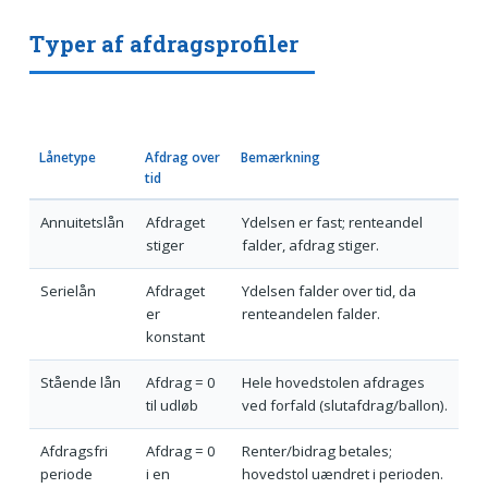
Typer af afdragsprofiler
Lånetype
Afdrag over
Bemærkning
tid
Annuitetslån
Afdraget
Ydelsen er fast; renteandel
stiger
falder, afdrag stiger.
Serielån
Afdraget
Ydelsen falder over tid, da
er
renteandelen falder.
konstant
Stående lån
Afdrag = 0
Hele hovedstolen afdrages
til udløb
ved forfald (slutafdrag/ballon).
Afdragsfri
Afdrag = 0
Renter/bidrag betales;
periode
i en
hovedstol uændret i perioden.