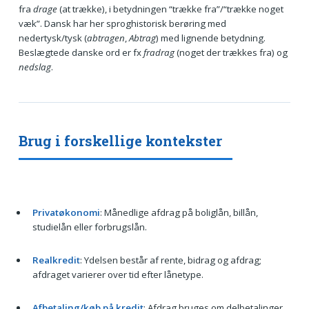
fra
drage
(at trække), i betydningen “trække fra”/“trække noget
væk”. Dansk har her sproghistorisk berøring med
nedertysk/tysk (
abtragen
,
Abtrag
) med lignende betydning.
Beslægtede danske ord er fx
fradrag
(noget der trækkes fra) og
nedslag
.
Brug i forskellige kontekster
Privatøkonomi
: Månedlige afdrag på boliglån, billån,
studielån eller forbrugslån.
Realkredit
: Ydelsen består af rente, bidrag og afdrag;
afdraget varierer over tid efter lånetype.
Afbetaling/køb på kredit
: Afdrag bruges om delbetalinger