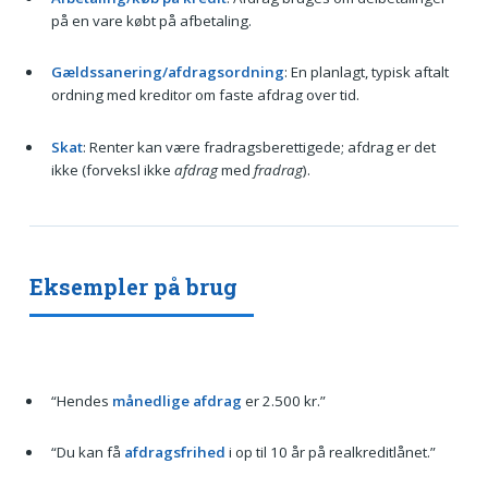
på en vare købt på afbetaling.
Gældssanering/afdragsordning
: En planlagt, typisk aftalt
ordning med kreditor om faste afdrag over tid.
Skat
: Renter kan være fradragsberettigede; afdrag er det
ikke (forveksl ikke
afdrag
med
fradrag
).
Eksempler på brug
“Hendes
månedlige afdrag
er 2.500 kr.”
“Du kan få
afdragsfrihed
i op til 10 år på realkreditlånet.”