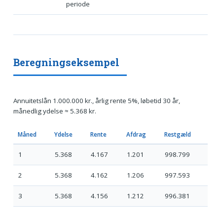
periode
Beregningseksempel
Annuitetslån 1.000.000 kr., årlig rente 5%, løbetid 30 år,
månedlig ydelse ≈ 5.368 kr.
Måned
Ydelse
Rente
Afdrag
Restgæld
1
5.368
4.167
1.201
998.799
2
5.368
4.162
1.206
997.593
3
5.368
4.156
1.212
996.381