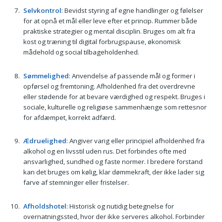
Selvkontrol
: Bevidst styring af egne handlinger og følelser
for at opnå et mål eller leve efter et princip. Rummer både
praktiske strategier og mental disciplin. Bruges om alt fra
kost og træning til digital forbrugspause, økonomisk
mådehold og social tilbageholdenhed.
Sømmelighed
: Anvendelse af passende mål og former i
opførsel og fremtoning. Afholdenhed fra det overdrevne
eller stødende for at bevare værdighed og respekt. Bruges i
sociale, kulturelle og religiøse sammenhænge som rettesnor
for afdæmpet, korrekt adfærd.
Ædruelighed
: Angiver varig eller principiel afholdenhed fra
alkohol og en livsstil uden rus. Det forbindes ofte med
ansvarlighed, sundhed og faste normer. I bredere forstand
kan det bruges om kølig, klar dømmekraft, der ikke lader sig
farve af stemninger eller fristelser.
Afholdshotel
: Historisk og nutidig betegnelse for
overnatningssted, hvor der ikke serveres alkohol. Forbinder