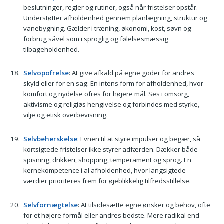
beslutninger, regler og rutiner, også når fristelser opstår.
Understøtter afholdenhed gennem planlægning, struktur og
vanebygning. Gælder i træning, økonomi, kost, søvn og
forbrug såvel som i sproglig og følelsesmæssig
tilbageholdenhed.
Selvopofrelse
: At give afkald på egne goder for andres
skyld eller for en sag. En intens form for afholdenhed, hvor
komfort og nydelse ofres for højere mål. Ses i omsorg,
aktivisme og religiøs hengivelse og forbindes med styrke,
vilje og etisk overbevisning.
Selvbeherskelse
: Evnen til at styre impulser og begær, så
kortsigtede fristelser ikke styrer adfærden. Dækker både
spisning, drikkeri, shopping, temperament og sprog. En
kernekompetence i al afholdenhed, hvor langsigtede
værdier prioriteres frem for øjeblikkelig tilfredsstillelse.
Selvfornægtelse
: At tilsidesætte egne ønsker og behov, ofte
for et højere formål eller andres bedste. Mere radikal end