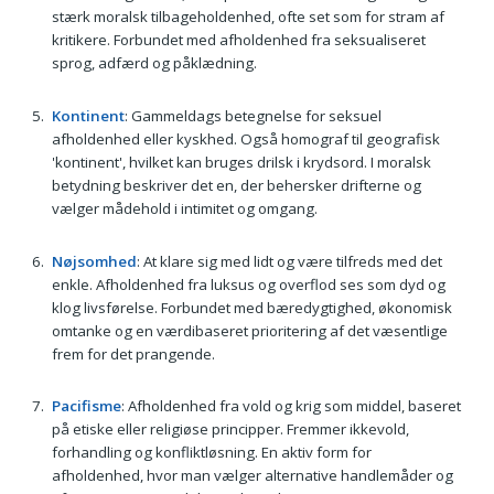
stærk moralsk tilbageholdenhed, ofte set som for stram af
kritikere. Forbundet med afholdenhed fra seksualiseret
sprog, adfærd og påklædning.
Kontinent
: Gammeldags betegnelse for seksuel
afholdenhed eller kyskhed. Også homograf til geografisk
'kontinent', hvilket kan bruges drilsk i krydsord. I moralsk
betydning beskriver det en, der behersker drifterne og
vælger mådehold i intimitet og omgang.
Nøjsomhed
: At klare sig med lidt og være tilfreds med det
enkle. Afholdenhed fra luksus og overflod ses som dyd og
klog livsførelse. Forbundet med bæredygtighed, økonomisk
omtanke og en værdibaseret prioritering af det væsentlige
frem for det prangende.
Pacifisme
: Afholdenhed fra vold og krig som middel, baseret
på etiske eller religiøse principper. Fremmer ikkevold,
forhandling og konfliktløsning. En aktiv form for
afholdenhed, hvor man vælger alternative handlemåder og