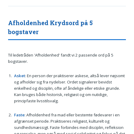
Afholdenhed Krydsord på 5
bogstaver
Til ledetråden 'Afholdenhed' fandt vi 2 passende ord på 5
bogstaver.
Asket
: En person der praktiserer askese, altså lever nøjsomt
og afholder sig fra nydelser. Ordet signalerer bevidst
enkelhed og disciplin, ofte af åndelige eller etiske grunde.
Kan bruges både historisk, religiøst og om nutidige,
principfaste livsstilsvalg.
Faste
: Afholdenhed fra mad eller bestemte fødevarer i en
afgrænset periode. Praktiseres religiøst, kulturelt og
sundhedsmæssigt. Faste forbindes med disciplin, refleksion
og renselse, men også med social solidaritet og fokus på det