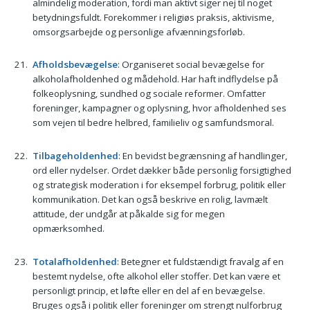
almindelig moderation, fordi man aktivt siger nej til noget
betydningsfuldt. Forekommer i religiøs praksis, aktivisme,
omsorgsarbejde og personlige afvænningsforløb.
Afholdsbevægelse
: Organiseret social bevægelse for
alkoholafholdenhed og mådehold. Har haft indflydelse på
folkeoplysning, sundhed og sociale reformer. Omfatter
foreninger, kampagner og oplysning, hvor afholdenhed ses
som vejen til bedre helbred, familieliv og samfundsmoral.
Tilbageholdenhed
: En bevidst begrænsning af handlinger,
ord eller nydelser. Ordet dækker både personlig forsigtighed
og strategisk moderation i for eksempel forbrug, politik eller
kommunikation. Det kan også beskrive en rolig, lavmælt
attitude, der undgår at påkalde sig for megen
opmærksomhed.
Totalafholdenhed
: Betegner et fuldstændigt fravalg af en
bestemt nydelse, ofte alkohol eller stoffer. Det kan være et
personligt princip, et løfte eller en del af en bevægelse.
Bruges også i politik eller foreninger om strengt nulforbrug