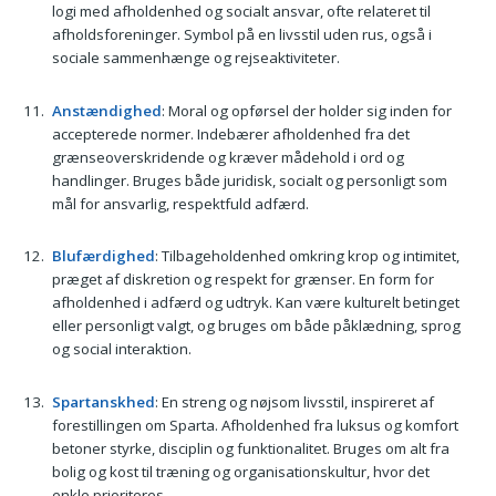
logi med afholdenhed og socialt ansvar, ofte relateret til
afholdsforeninger. Symbol på en livsstil uden rus, også i
sociale sammenhænge og rejseaktiviteter.
Anstændighed
: Moral og opførsel der holder sig inden for
accepterede normer. Indebærer afholdenhed fra det
grænseoverskridende og kræver mådehold i ord og
handlinger. Bruges både juridisk, socialt og personligt som
mål for ansvarlig, respektfuld adfærd.
Blufærdighed
: Tilbageholdenhed omkring krop og intimitet,
præget af diskretion og respekt for grænser. En form for
afholdenhed i adfærd og udtryk. Kan være kulturelt betinget
eller personligt valgt, og bruges om både påklædning, sprog
og social interaktion.
Spartanskhed
: En streng og nøjsom livsstil, inspireret af
forestillingen om Sparta. Afholdenhed fra luksus og komfort
betoner styrke, disciplin og funktionalitet. Bruges om alt fra
bolig og kost til træning og organisationskultur, hvor det
enkle prioriteres.