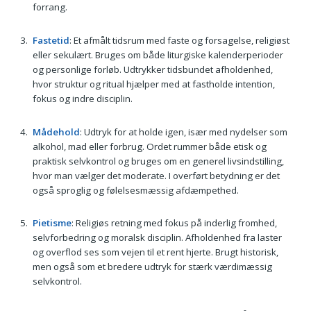
forrang.
Fastetid
: Et afmålt tidsrum med faste og forsagelse, religiøst
eller sekulært. Bruges om både liturgiske kalenderperioder
og personlige forløb. Udtrykker tidsbundet afholdenhed,
hvor struktur og ritual hjælper med at fastholde intention,
fokus og indre disciplin.
Mådehold
: Udtryk for at holde igen, især med nydelser som
alkohol, mad eller forbrug. Ordet rummer både etisk og
praktisk selvkontrol og bruges om en generel livsindstilling,
hvor man vælger det moderate. I overført betydning er det
også sproglig og følelsesmæssig afdæmpethed.
Pietisme
: Religiøs retning med fokus på inderlig fromhed,
selvforbedring og moralsk disciplin. Afholdenhed fra laster
og overflod ses som vejen til et rent hjerte. Brugt historisk,
men også som et bredere udtryk for stærk værdimæssig
selvkontrol.