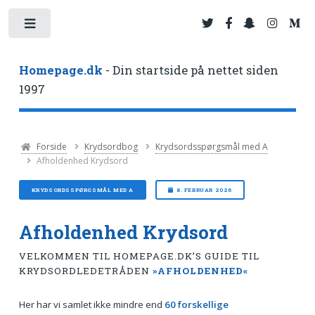
Toggle
Homepage.dk
- Din startside på nettet siden
1997
Forside
Krydsordbog
Krydsordsspørgsmål med A
Afholdenhed Krydsord
KRYDSORDSSPØRGSMÅL MED A
8. FEBRUAR 2026
Afholdenhed Krydsord
VELKOMMEN TIL HOMEPAGE.DK’S GUIDE TIL
KRYDSORDLEDETRÅDEN
»AFHOLDENHED«
Her har vi samlet ikke mindre end
60 forskellige