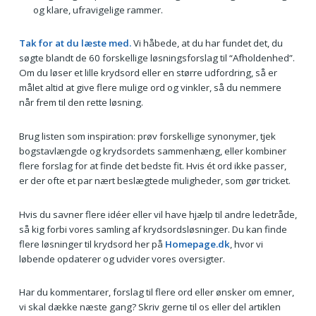
og klare, ufravigelige rammer.
Tak for at du læste med.
Vi håbede, at du har fundet det, du
søgte blandt de 60 forskellige løsningsforslag til “Afholdenhed”.
Om du løser et lille krydsord eller en større udfordring, så er
målet altid at give flere mulige ord og vinkler, så du nemmere
når frem til den rette løsning.
Brug listen som inspiration: prøv forskellige synonymer, tjek
bogstavlængde og krydsordets sammenhæng, eller kombiner
flere forslag for at finde det bedste fit. Hvis ét ord ikke passer,
er der ofte et par nært beslægtede muligheder, som gør tricket.
Hvis du savner flere idéer eller vil have hjælp til andre ledetråde,
så kig forbi vores samling af krydsordsløsninger. Du kan finde
flere løsninger til krydsord her på
Homepage.dk
, hvor vi
løbende opdaterer og udvider vores oversigter.
Har du kommentarer, forslag til flere ord eller ønsker om emner,
vi skal dække næste gang? Skriv gerne til os eller del artiklen