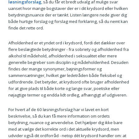
løsningsforslag
, så du får et bredt udvalg af mulige svar
uanset hvor mange bogstaver der er i dit krydsord eller hvilken
betydningsnuance der er tænkt. Listen længere nede giver dig
både hurtige forslag og forslag med forklaring, så du nemt kan
finde det rette ord.
Afholdenhed er et yndet ord i krydsord, fordi det dækker over
flere beslægtede betydninger - fra sobriety og afholdenhed fra
alkohol til mådehold, afholdenhed i seksualitet eller mere
generelle begreber som disciplin og mådeholdenhed. Desuden
findes der mange synonymer, bøjningsformer og
sammensætninger, hvilket gør ledetråden både fleksibel og
udfordrende. Det betyder, at krydsord ofte bruger afholdenhed
for at give plads til både korte og lange svar, poetiske eller
nøjagtige termer og endda lidt ordleg, afhængigt af udgiveren.
For hvert af de 60 løsningsforslag har vi lavet en kort
beskrivelse, så du kan få mere information om ordets
betydning, nuance og anvendelse. Det hjælper dig ikke bare
med at vælge det korrekte ord i det aktuelle krydsord, men
udvider også dit ordforråd - netop dét krydsord handler om: at