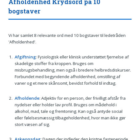
Afholdenhed Krydsord på 10
bogstaver
Vi har samlet 8 relevante ord med 10 bogstaver til ledetråden
'Afholdenhed'.
Afgiftning
: Fysiologisk eller klinisk understøttet fjernelse af
skadelige stoffer fra kroppen. Bruges om
misbrugsbehandling, men også i bredere helbredsdiskurser.
Forbundet med begyndende afholdenhed, omstilling af
vaner og et mere skånsomt, bevidst forhold til indtag.
Afholdende
: Adjektiv for en person, der frivilligt afstår fra
nydelser eller holder lav profil. Bruges om mådehold i
alkohol, mad, tale og fremtoning. Kan også antyde social
eller følelsesmæssig tilbageholdenhed, hvor man ikke gør
stort væsen af sig.
Askeonsdag
: Dagen der indleder den kristne fasteperiode.