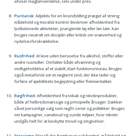
afviser magtanvendelse, selv under pres.
Puritansk
: Adjektiv for en livsindstilling præget af streng
mådehold og moralsk kontrol. Beskriver afholdenhed fra
lystbetonede aktiviteter, prangende tøj eller løs tale. Kan
bruges neutralt om disciplin eller kritisk om snæverhed og
nydelsesforskrækkelse.
Rusfrihed
: At leve uden beruselse fra alkohol, stoffer eller
andre rusmidler. Omfatter både afvænning og
vedligeholdelse af et stabilt, klart funktionsniveau. Bruges
også metaforisk om et nøgternt sind, der ikke lader sig
forføre af øjeblikkets begejstring eller flokmentalitet.
Røgfrihed
: Afholdenhed fra tobak og nikotinprodukter,
både af helbredsmæssige og principielle årsager. Dækker
såvel personlige valg som røgfri zoner og politikker. Bruges
om kampagner, vanebrud og sunde miljøer, hvor nikotin
undgås helt for at beskytte trivsel og omgivelser.
Stoicisme
: Filosofi der fremhæver selvkontrol, mådehold og