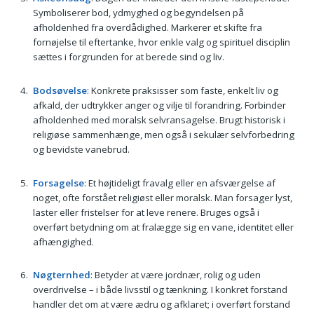
Symboliserer bod, ydmyghed og begyndelsen på
afholdenhed fra overdådighed. Marker­er et skifte fra
fornøjelse til eftertanke, hvor enkle valg og spirituel disciplin
sættes i forgrunden for at berede sind og liv.
Bodsøvelse
: Konkrete praksisser som faste, enkelt liv og
afkald, der udtrykker anger og vilje til forandring. Forbinder
afholdenhed med moralsk selvransagelse. Brugt historisk i
religiøse sammenhænge, men også i sekulær selvforbedring
og bevidste vanebrud.
Forsagelse
: Et højtideligt fravalg eller en afsværgelse af
noget, ofte forstået religiøst eller moralsk. Man forsager lyst,
laster eller fristelser for at leve renere. Bruges også i
overført betydning om at fralægge sig en vane, identitet eller
afhængighed.
Nøgternhed
: Betyder at være jordnær, rolig og uden
overdrivelse – i både livsstil og tænkning. I konkret forstand
handler det om at være ædru og afklaret; i overført forstand