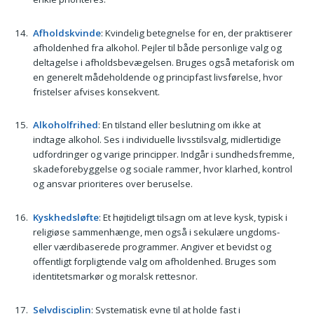
Afholdskvinde
: Kvindelig betegnelse for en, der praktiserer
afholdenhed fra alkohol. Pejler til både personlige valg og
deltagelse i afholdsbevægelsen. Bruges også metaforisk om
en generelt mådeholdende og principfast livsførelse, hvor
fristelser afvises konsekvent.
Alkoholfrihed
: En tilstand eller beslutning om ikke at
indtage alkohol. Ses i individuelle livsstilsvalg, midlertidige
udfordringer og varige principper. Indgår i sundhedsfremme,
skadeforebyggelse og sociale rammer, hvor klarhed, kontrol
og ansvar prioriteres over beruselse.
Kyskhedsløfte
: Et højt­id­e­ligt tilsagn om at leve kysk, typisk i
religiøse sammenhænge, men også i sekulære ungdoms-
eller værdibaserede programmer. Angiver et bevidst og
offentligt forpligtende valg om afholdenhed. Bruges som
identitetsmarkør og moralsk rettesnor.
Selvdisciplin
: Systematisk evne til at holde fast i