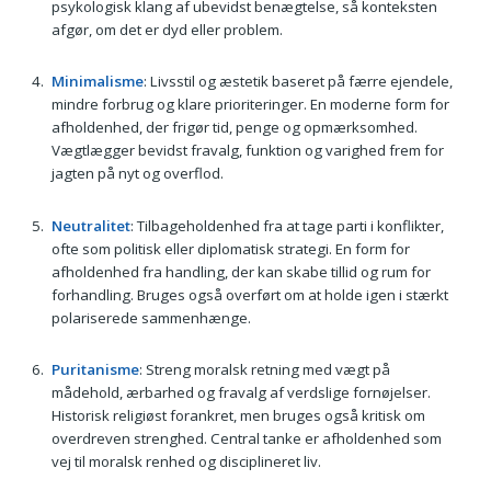
psykologisk klang af ubevidst benægtelse, så konteksten
afgør, om det er dyd eller problem.
Minimalisme
: Livsstil og æstetik baseret på færre ejendele,
mindre forbrug og klare prioriteringer. En moderne form for
afholdenhed, der frigør tid, penge og opmærksomhed.
Vægtlægger bevidst fravalg, funktion og varighed frem for
jagten på nyt og overflod.
Neutralitet
: Tilbageholdenhed fra at tage parti i konflikter,
ofte som politisk eller diplomatisk strategi. En form for
afholdenhed fra handling, der kan skabe tillid og rum for
forhandling. Bruges også overført om at holde igen i stærkt
polariserede sammenhænge.
Puritanisme
: Streng moralsk retning med vægt på
mådehold, ærbarhed og fravalg af verdslige fornøjelser.
Historisk religiøst forankret, men bruges også kritisk om
overdreven strenghed. Central tanke er afholdenhed som
vej til moralsk renhed og disciplineret liv.