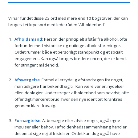
Vi har fundet disse 23 ord med mere end 10 bogstaver, der kan
bruges i et krydsord med ledetråden 'Afholdenhed':
Afholdsmand
: Person der principielt afstår fra alkohol, ofte
forbundet med historiske og nutidige afholdsforeninger.
Ordet rummer både et personligt standpunkt og et socialt
engagement. Kan også bruges bredere om en, der er kendt
for stringent mådehold.
Afsværgelse
: Formel eller tydelig afstandtagen fra noget,
man tidligere har bekendt sig til. Kan være vaner, nydelser
eller ideologier. Understreger afholdenhed som bevidst, ofte
offentligt markeret brud, hvor den nye identitet forankres
gennem klare fravalg.
Fornægtelse
: At benægte eller afvise noget, også egne
impulser eller behov. I afholdenhedssammenhæng handler
det om at sige nej til fristelser. Ordet kan dog også have