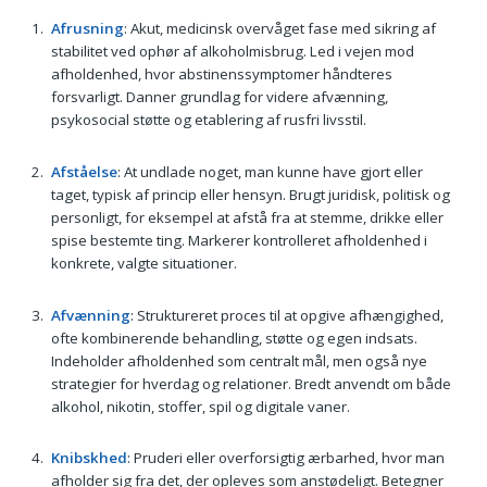
Afrusning
: Akut, medicinsk overvåget fase med sikring af
stabilitet ved ophør af alkoholmisbrug. Led i vejen mod
afholdenhed, hvor abstinenssymptomer håndteres
forsvarligt. Danner grundlag for videre afvænning,
psykosocial støtte og etablering af rusfri livsstil.
Afståelse
: At undlade noget, man kunne have gjort eller
taget, typisk af princip eller hensyn. Brugt juridisk, politisk og
personligt, for eksempel at afstå fra at stemme, drikke eller
spise bestemte ting. Marker­er kontrolleret afholdenhed i
konkrete, valgte situationer.
Afvænning
: Struktureret proces til at opgive afhængighed,
ofte kombinerende behandling, støtte og egen indsats.
Indeholder afholdenhed som centralt mål, men også nye
strategier for hverdag og relationer. Bredt anvendt om både
alkohol, nikotin, stoffer, spil og digitale vaner.
Knibskhed
: Pruderi eller overforsigtig ærbarhed, hvor man
afholder sig fra det, der opleves som anstødeligt. Betegner