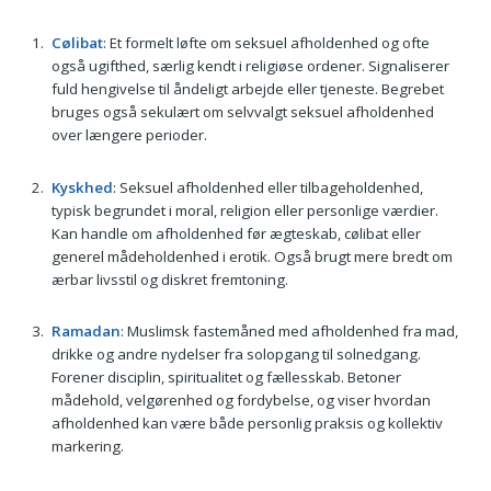
Cølibat
: Et formelt løfte om seksuel afholdenhed og ofte
også ugifthed, særlig kendt i religiøse ordener. Signaliserer
fuld hengivelse til åndeligt arbejde eller tjeneste. Begrebet
bruges også sekulært om selvvalgt seksuel afholdenhed
over længere perioder.
Kyskhed
: Seksuel afholdenhed eller tilbageholdenhed,
typisk begrundet i moral, religion eller personlige værdier.
Kan handle om afholdenhed før ægteskab, cølibat eller
generel mådeholdenhed i erotik. Også brugt mere bredt om
ærbar livsstil og diskret fremtoning.
Ramadan
: Muslimsk fastemåned med afholdenhed fra mad,
drikke og andre nydelser fra solopgang til solnedgang.
Forener disciplin, spiritualitet og fællesskab. Betoner
mådehold, velgørenhed og fordybelse, og viser hvordan
afholdenhed kan være både personlig praksis og kollektiv
markering.