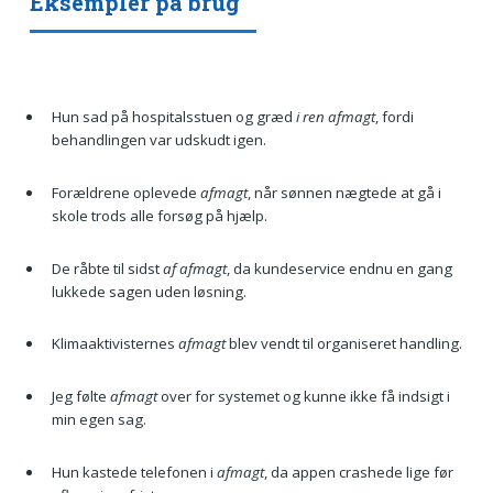
Eksempler på brug
Hun sad på hospitalsstuen og græd
i ren afmagt
, fordi
behandlingen var udskudt igen.
Forældrene oplevede
afmagt
, når sønnen nægtede at gå i
skole trods alle forsøg på hjælp.
De råbte til sidst
af afmagt
, da kundeservice endnu en gang
lukkede sagen uden løsning.
Klimaaktivisternes
afmagt
blev vendt til organiseret handling.
Jeg følte
afmagt
over for systemet og kunne ikke få indsigt i
min egen sag.
Hun kastede telefonen i
afmagt
, da appen crashede lige før