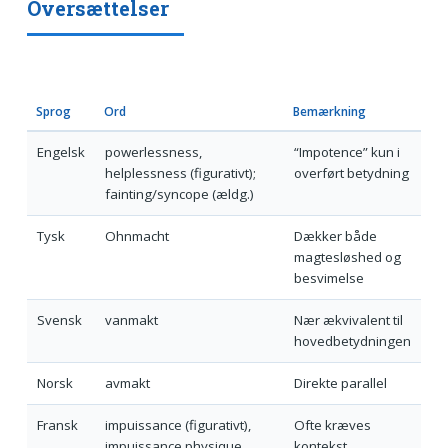
Oversættelser
Sprog
Ord
Bemærkning
Engelsk
powerlessness,
“Impotence” kun i
helplessness (figurativt);
overført betydning
fainting/syncope (ældg.)
Tysk
Ohnmacht
Dækker både
magtesløshed og
besvimelse
Svensk
vanmakt
Nær ækvivalent til
hovedbetydningen
Norsk
avmakt
Direkte parallel
Fransk
impuissance (figurativt),
Ofte kræves
impuissance physique
kontekst