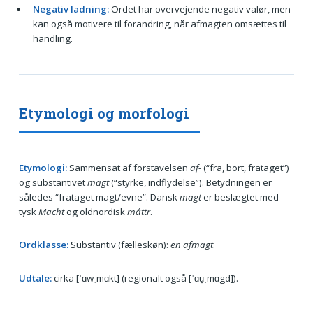
Negativ ladning:
Ordet har overvejende negativ valør, men
kan også motivere til forandring, når afmagten omsættes til
handling.
Etymologi og morfologi
Etymologi:
Sammensat af forstavelsen
af-
(“fra, bort, frataget”)
og substantivet
magt
(“styrke, indflydelse”). Betydningen er
således “frataget magt/evne”. Dansk
magt
er beslægtet med
tysk
Macht
og oldnordisk
máttr
.
Ordklasse:
Substantiv (fælleskøn):
en afmagt
.
Udtale:
cirka [ˈɑwˌmɑkt] (regionalt også [ˈɑu̯ˌmɑgd]).