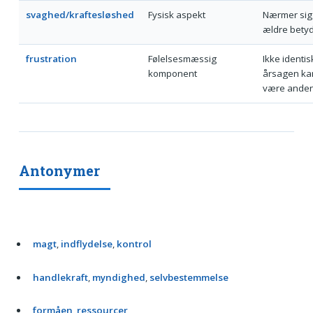
svaghed/kraftesløshed
Fysisk aspekt
Nærmer sig
ældre bety
frustration
Følelsesmæssig
Ikke identis
komponent
årsagen ka
være ande
Antonymer
magt
,
indflydelse
,
kontrol
handlekraft
,
myndighed
,
selvbestemmelse
formåen
,
ressourcer