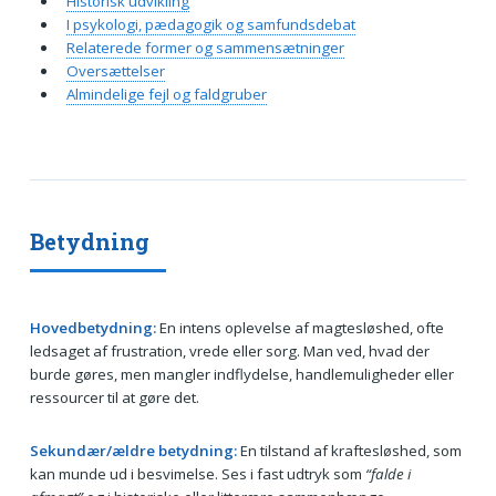
Historisk udvikling
I psykologi, pædagogik og samfundsdebat
Relaterede former og sammensætninger
Oversættelser
Almindelige fejl og faldgruber
Betydning
Hovedbetydning:
En intens oplevelse af magtesløshed, ofte
ledsaget af frustration, vrede eller sorg. Man ved, hvad der
burde gøres, men mangler indflydelse, handlemuligheder eller
ressourcer til at gøre det.
Sekundær/ældre betydning:
En tilstand af kraftesløshed, som
kan munde ud i besvimelse. Ses i fast udtryk som
“falde i