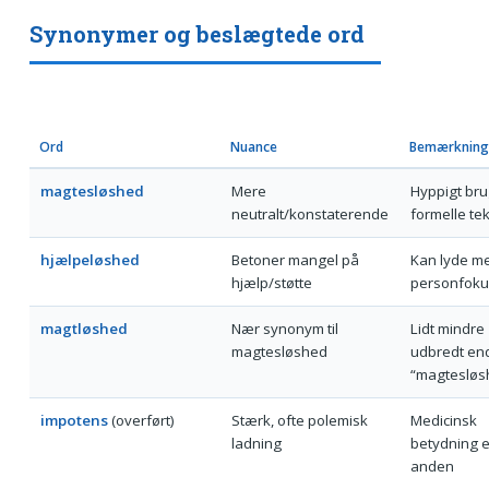
Synonymer og beslægtede ord
Ord
Nuance
Bemærkning
magtesløshed
Mere
Hyppigt brug
neutralt/konstaterende
formelle te
hjælpeløshed
Betoner mangel på
Kan lyde m
hjælp/støtte
personfoku
magtløshed
Nær synonym til
Lidt mindre
magtesløshed
udbredt en
“magtesløs
impotens
(overført)
Stærk, ofte polemisk
Medicinsk
ladning
betydning e
anden