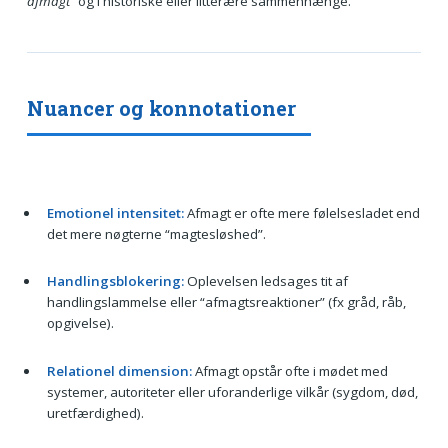
afmagt”
og i historiske eller litterære sammenhænge.
Nuancer og konnotationer
Emotionel intensitet:
Afmagt er ofte mere følelsesladet end
det mere nøgterne “magtesløshed”.
Handlingsblokering:
Oplevelsen ledsages tit af
handlingslammelse eller “afmagtsreaktioner” (fx gråd, råb,
opgivelse).
Relationel dimension:
Afmagt opstår ofte i mødet med
systemer, autoriteter eller uforanderlige vilkår (sygdom, død,
uretfærdighed).