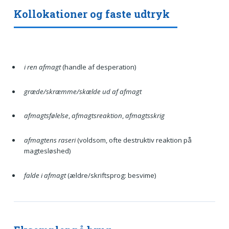
Kollokationer og faste udtryk
i ren afmagt
(handle af desperation)
græde/skræmme/skælde ud af afmagt
afmagtsfølelse
,
afmagtsreaktion
,
afmagtsskrig
afmagtens raseri
(voldsom, ofte destruktiv reaktion på
magtesløshed)
falde i afmagt
(ældre/skriftsprog: besvime)