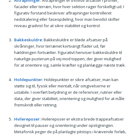
Aftrapninger
: Aftrapninger er trinvise afsatser i profiler,
facader eller terræn, hvor hver sektion rager forskelligt ud. I
figurativ forstand beskriver aftrapninger kontrolleret
nedskalering eller faseopdeling, hvor man bevidst skifter
niveau gradvist for at sikre stabilitet og kontrol.
Bakkeskuldre
: Bakkeskuldre er bløde afsatser på
skråninger, hvor terrænet kortvarigt flader ud, før
hældningen fortsætter. Figurativt henviser bakkeskuldre til
naturlige pusterum på vej mod toppen, der giver mulighed
for at orientere sig, samle kræfter og planlægge næste træk.
Holdepunkter
: Holdepunkter er sikre afsatser, man kan
støtte sig til, fysisk eller mentalt, når omgivelserne er
ustabile. I overført betydning er de referencer, rutiner eller
data, der giver stabilitet, orientering og mulighed for at måle
fremskridt eller retning.
Hvilereposer
: Hvilereposer er ekstra brede trappeafsatser
designet til pauser og orientering under opstigningen.
Metaforisk peger de på planlagte pitstops i krævende forløb,