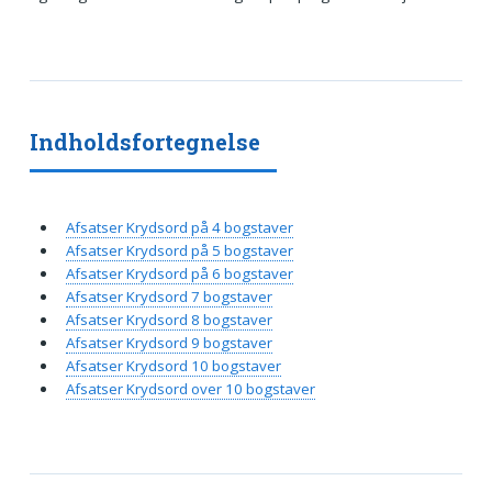
Indholdsfortegnelse
Afsatser Krydsord på 4 bogstaver
Afsatser Krydsord på 5 bogstaver
Afsatser Krydsord på 6 bogstaver
Afsatser Krydsord 7 bogstaver
Afsatser Krydsord 8 bogstaver
Afsatser Krydsord 9 bogstaver
Afsatser Krydsord 10 bogstaver
Afsatser Krydsord over 10 bogstaver