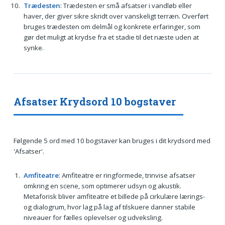
Trædesten
: Trædesten er små afsatser i vandløb eller
haver, der giver sikre skridt over vanskeligt terræn. Overført
bruges trædesten om delmål og konkrete erfaringer, som
gør det muligt at krydse fra et stadie til det næste uden at
synke.
Afsatser Krydsord 10 bogstaver
Følgende 5 ord med 10 bogstaver kan bruges i dit krydsord med
'Afsatser'.
Amfiteatre
: Amfiteatre er ringformede, trinvise afsatser
omkring en scene, som optimerer udsyn og akustik.
Metaforisk bliver amfiteatre et billede på cirkulære lærings-
og dialogrum, hvor lag på lag af tilskuere danner stabile
niveauer for fælles oplevelser og udveksling.