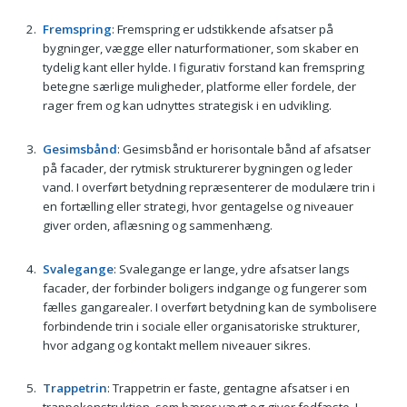
Fremspring
: Fremspring er udstikkende afsatser på
bygninger, vægge eller naturformationer, som skaber en
tydelig kant eller hylde. I figurativ forstand kan fremspring
betegne særlige muligheder, platforme eller fordele, der
rager frem og kan udnyttes strategisk i en udvikling.
Gesimsbånd
: Gesimsbånd er horisontale bånd af afsatser
på facader, der rytmisk strukturerer bygningen og leder
vand. I overført betydning repræsenterer de modulære trin i
en fortælling eller strategi, hvor gentagelse og niveauer
giver orden, aflæsning og sammenhæng.
Svalegange
: Svalegange er lange, ydre afsatser langs
facader, der forbinder boligers indgange og fungerer som
fælles gangarealer. I overført betydning kan de symbolisere
forbindende trin i sociale eller organisatoriske strukturer,
hvor adgang og kontakt mellem niveauer sikres.
Trappetrin
: Trappetrin er faste, gentagne afsatser i en