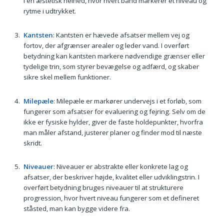
i en æstetisk helhed, hvor hvert bånd markerer et niveau og
rytme i udtrykket.
Kantsten
: Kantsten er hævede afsatser mellem vej og
fortov, der afgrænser arealer og leder vand. I overført
betydning kan kantsten markere nødvendige grænser eller
tydelige trin, som styrer bevægelse og adfærd, og skaber
sikre skel mellem funktioner.
Milepæle
: Milepæle er markører undervejs i et forløb, som
fungerer som afsatser for evaluering og fejring. Selv om de
ikke er fysiske hylder, giver de faste holdepunkter, hvorfra
man måler afstand, justerer planer og finder mod til næste
skridt.
Niveauer
: Niveauer er abstrakte eller konkrete lag og
afsatser, der beskriver højde, kvalitet eller udviklingstrin. I
overført betydning bruges niveauer til at strukturere
progression, hvor hvert niveau fungerer som et defineret
ståsted, man kan bygge videre fra.