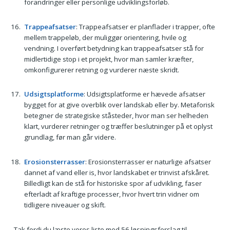
forandringer eller personlige udviklingsforløb.
Trappeafsatser
: Trappeafsatser er planflader i trapper, ofte
mellem trappeløb, der muliggør orientering, hvile og
vendning. I overført betydning kan trappeafsatser stå for
midlertidige stop i et projekt, hvor man samler kræfter,
omkonfigurerer retning og vurderer næste skridt.
Udsigtsplatforme
: Udsigtsplatforme er hævede afsatser
bygget for at give overblik over landskab eller by. Metaforisk
betegner de strategiske ståsteder, hvor man ser helheden
klart, vurderer retninger og træffer beslutninger på et oplyst
grundlag, før man går videre.
Erosionsterrasser
: Erosionsterrasser er naturlige afsatser
dannet af vand eller is, hvor landskabet er trinvist afskåret.
Billedligt kan de stå for historiske spor af udvikling, faser
efterladt af kraftige processer, hvor hvert trin vidner om
tidligere niveauer og skift.
Tak fordi du læste vores liste med 56 løsningsforslag til