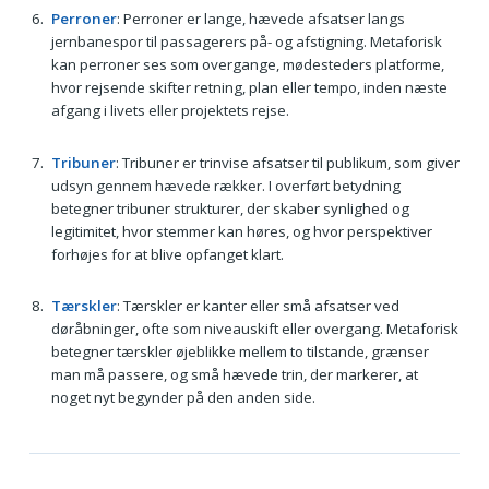
Perroner
: Perroner er lange, hævede afsatser langs
jernbanespor til passagerers på- og afstigning. Metaforisk
kan perroner ses som overgange, mødesteders platforme,
hvor rejsende skifter retning, plan eller tempo, inden næste
afgang i livets eller projektets rejse.
Tribuner
: Tribuner er trinvise afsatser til publikum, som giver
udsyn gennem hævede rækker. I overført betydning
betegner tribuner strukturer, der skaber synlighed og
legitimitet, hvor stemmer kan høres, og hvor perspektiver
forhøjes for at blive opfanget klart.
Tærskler
: Tærskler er kanter eller små afsatser ved
døråbninger, ofte som niveauskift eller overgang. Metaforisk
betegner tærskler øjeblikke mellem to tilstande, grænser
man må passere, og små hævede trin, der markerer, at
noget nyt begynder på den anden side.