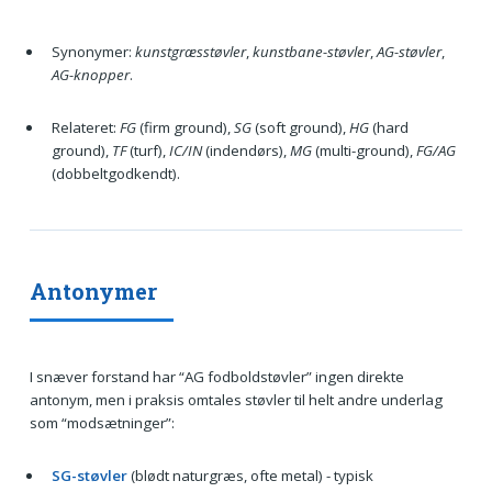
Synonymer:
kunstgræsstøvler
,
kunstbane-støvler
,
AG-støvler
,
AG-knopper
.
Relateret:
FG
(firm ground),
SG
(soft ground),
HG
(hard
ground),
TF
(turf),
IC/IN
(indendørs),
MG
(multi-ground),
FG/AG
(dobbeltgodkendt).
Antonymer
I snæver forstand har “AG fodboldstøvler” ingen direkte
antonym, men i praksis omtales støvler til helt andre underlag
som “modsætninger”:
SG-støvler
(blødt naturgræs, ofte metal) - typisk