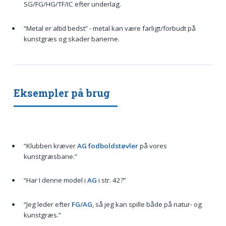
SG/FG/HG/TF/IC efter underlag.
“Metal er altid bedst” - metal kan være farligt/forbudt på
kunstgræs og skader banerne.
Eksempler på brug
“Klubben kræver
AG fodboldstøvler
på vores
kunstgræsbane.”
“Har I denne model i
AG
i str. 42?”
“Jeg leder efter
FG/AG
, så jeg kan spille både på natur- og
kunstgræs.”