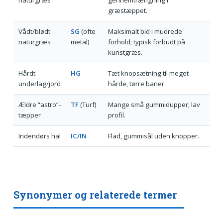
græstæppet.
Vådt/blødt
SG
(ofte
Maksimalt bid i mudrede
naturgræs
metal)
forhold; typisk forbudt på
kunstgræs.
Hårdt
HG
Tæt knopsætning til meget
underlag/jord
hårde, tørre baner.
Ældre “astro”-
TF
(Turf)
Mange små gummidupper; lav
tæpper
profil.
Indendørs hal
IC/IN
Flad, gummisål uden knopper.
Synonymer og relaterede termer