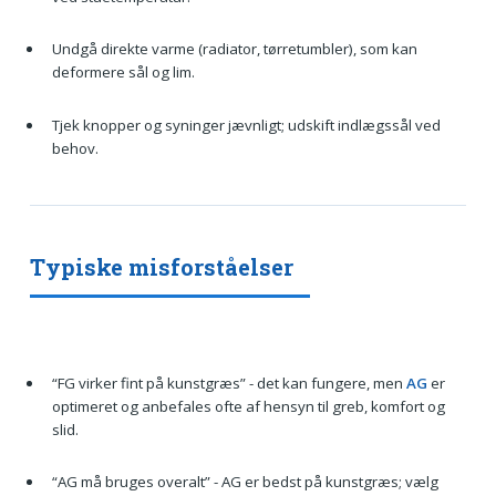
Undgå direkte varme (radiator, tørretumbler), som kan
deformere sål og lim.
Tjek knopper og syninger jævnligt; udskift indlægssål ved
behov.
Typiske misforståelser
“FG virker fint på kunstgræs” - det kan fungere, men
AG
er
optimeret og anbefales ofte af hensyn til greb, komfort og
slid.
“AG må bruges overalt” - AG er bedst på kunstgræs; vælg