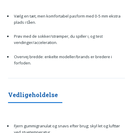
Vælg en tæt, men komfortabel pasform med 0-5 mm ekstra
plads i tåen.
Prøv med de sokker/strømper, du spiller i, og test
vendinger/acceleration.
Overvej bredde: enkelte modeller/brands er bredere i
forfoden.
Vedligeholdelse
Fjern gummigranulat og snavs efter brug; skyl let og lufttør
ved stuetemperatur.