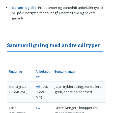
Garanti og slid:
Producenter og banedrift anbefaler typisk
AG på kunstgræs for at undgå unormalt slid og bevare
garanti.
Sammenligning med andre såltyper
Underlag
Anbefalet
Bemærkninger
sål
Kunstgræs
AG
(evt.
Jævn trykfordeling, kontrolleret
(3G/4G/5G)
FG/AG,
greb, bedre holdbarhed.
MG)
Fast
FG
Færre, længere knopper for
naturgræs
gennemtrængning i