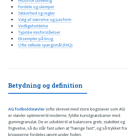
Historisk udvikling
Fordele og ulemper
Sikkerhed og regler
Valg af størrelse og pasform
Vedligeholdelse
Typiske misforståelser
Eksempler på brug
Ofte stillede spørgsmål (FAQ)
Betydning og definition
AG fodboldstøvler
(ofte skrevet med store bogstaver som
AG
)
er støvler optimeret til moderne, fyldte kunstgræsbaner med
gummigranulat. De er udviklet til at balancere greb, stabilitet og
frigivelse, så du står fast uden at “hænge fast”, og så trykket fra
knopperne fordeles jævnt under foden.