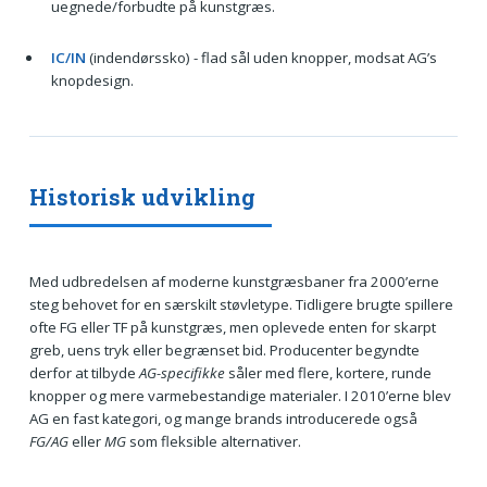
uegnede/forbudte på kunstgræs.
IC/IN
(indendørssko) - flad sål uden knopper, modsat AG’s
knopdesign.
Historisk udvikling
Med udbredelsen af moderne kunstgræsbaner fra 2000’erne
steg behovet for en særskilt støvletype. Tidligere brugte spillere
ofte FG eller TF på kunstgræs, men oplevede enten for skarpt
greb, uens tryk eller begrænset bid. Producenter begyndte
derfor at tilbyde
AG-specifikke
såler med flere, kortere, runde
knopper og mere varmebestandige materialer. I 2010’erne blev
AG en fast kategori, og mange brands introducerede også
FG/AG
eller
MG
som fleksible alternativer.