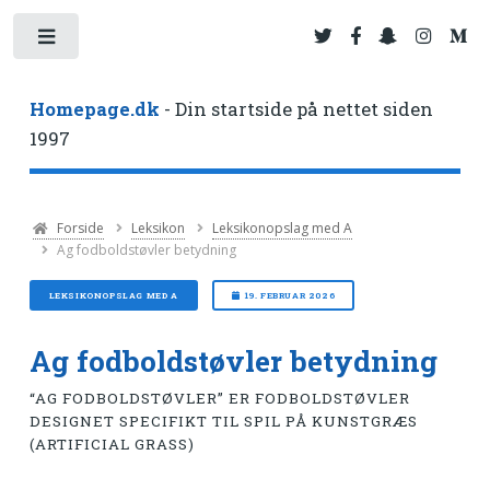
Toggle
Homepage.dk
- Din startside på nettet siden
1997
Forside
Leksikon
Leksikonopslag med A
Ag fodboldstøvler betydning
LEKSIKONOPSLAG MED A
19. FEBRUAR 2026
Ag fodboldstøvler betydning
“AG FODBOLDSTØVLER” ER FODBOLDSTØVLER
DESIGNET SPECIFIKT TIL SPIL PÅ KUNSTGRÆS
(ARTIFICIAL GRASS)