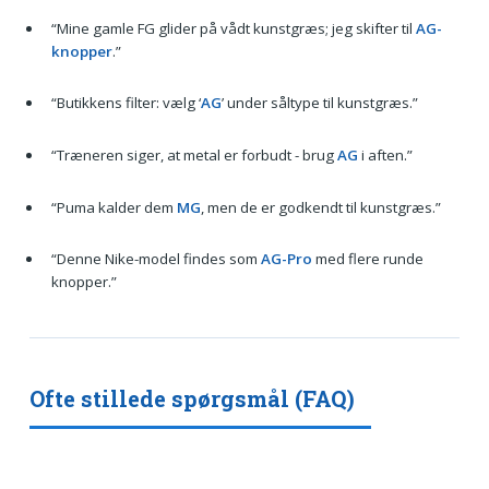
“Mine gamle FG glider på vådt kunstgræs; jeg skifter til
AG-
knopper
.”
“Butikkens filter: vælg ‘
AG
’ under såltype til kunstgræs.”
“Træneren siger, at metal er forbudt - brug
AG
i aften.”
“Puma kalder dem
MG
, men de er godkendt til kunstgræs.”
“Denne Nike-model findes som
AG-Pro
med flere runde
knopper.”
Ofte stillede spørgsmål (FAQ)