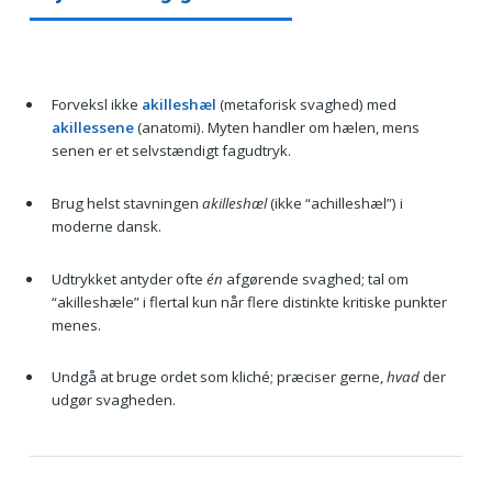
Forveksl ikke
akilleshæl
(metaforisk svaghed) med
akillessene
(anatomi). Myten handler om hælen, mens
senen er et selvstændigt fagudtryk.
Brug helst stavningen
akilleshæl
(ikke “achilleshæl”) i
moderne dansk.
Udtrykket antyder ofte
én
afgørende svaghed; tal om
“akilleshæle” i flertal kun når flere distinkte kritiske punkter
menes.
Undgå at bruge ordet som kliché; præciser gerne,
hvad
der
udgør svagheden.