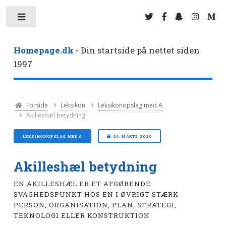
Toggle
Homepage.dk
- Din startside på nettet siden
1997
Forside
Leksikon
Leksikonopslag med A
Akilleshæl betydning
LEKSIKONOPSLAG MED A
26. MARTS 2026
Akilleshæl betydning
EN AKILLESHÆL ER ET AFGØRENDE
SVAGHEDSPUNKT HOS EN I ØVRIGT STÆRK
PERSON, ORGANISATION, PLAN, STRATEGI,
TEKNOLOGI ELLER KONSTRUKTION