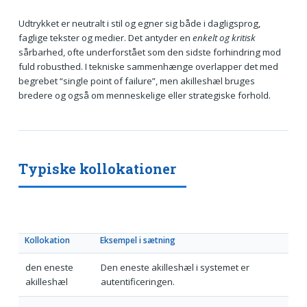
Udtrykket er neutralt i stil og egner sig både i dagligsprog,
faglige tekster og medier. Det antyder en
enkelt og kritisk
sårbarhed, ofte underforstået som den sidste forhindring mod
fuld robusthed. I tekniske sammenhænge overlapper det med
begrebet “single point of failure”, men akilleshæl bruges
bredere og også om menneskelige eller strategiske forhold.
Typiske kollokationer
Kollokation
Eksempel i sætning
den eneste
Den eneste akilleshæl i systemet er
akilleshæl
autentificeringen.