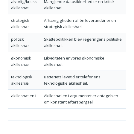
alvorlig/kritisk
Manglende datasikkerhed er en kritisk
akilleshæl
akilleshæl.
strategisk
Afhængigheden af én leverandør er en
akilleshæl
strategisk akilleshæl.
politisk
Skattepolitikken blev regeringens politiske
akilleshæl
akilleshæl.
økonomisk
Likviditeten er vores økonomiske
akilleshæl
akilleshæl.
teknologisk
Batteriets levetid er telefonens
akilleshæl
teknologiske akilleshæl.
akilleshælen i
Akilleshælen i argumentet er antagelsen
om konstant efterspørgsel.