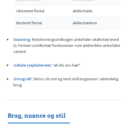
Ubestemt flertal
akilleshæle
Bestemt flertal
akilleshælene
Stavning
: Retskrivningsordbogen anbefaler
akilleshæl
(med
k). Formen
achilleshæl
forekommer som ældre/ikke-anbefalet
variant.
Udtale (vejledende)
: “ah-KIL-les-hæl”.
Ortografi
: Skrivs i ét ord og med små bogstaver i almindelig
brug.
Brug, nuance og stil