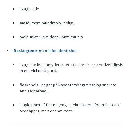
svage side
øm tå (mere mundret/billedligt)
hælpunkter (sjældent, kontekstuelt)
Beslægtede, men ikke identiske
:
svageste led - antyder et led i en kæde, ikke nødvendigvis
ét enkelt kritisk punkt.
flaskehals - peger på kapacitetsbegrænsning snarere
end sårbarhed.
single point of failure (eng.) - teknisk term for ét fejlpunkt;
overlapper, men er snævrere.