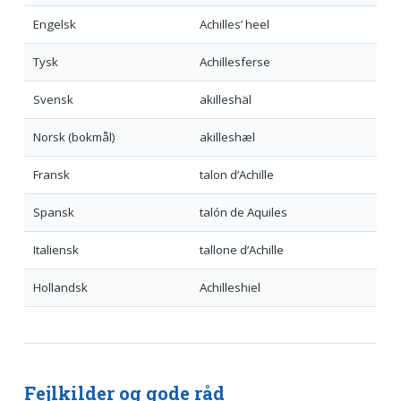
Engelsk
Achilles’ heel
Tysk
Achillesferse
Svensk
akilleshäl
Norsk (bokmål)
akilleshæl
Fransk
talon d’Achille
Spansk
talón de Aquiles
Italiensk
tallone d’Achille
Hollandsk
Achilleshiel
Fejlkilder og gode råd