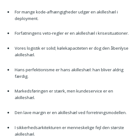
For mange kode-afhængigheder udgør en akilleshæl i
deployment.
Forfatningens veto-regler er en akilleshæl i krisesituationer.
Vores logistik er solid; kølekapaciteten er dog den åbenlyse
akilleshæl.
Hans perfektionisme er hans akilleshæl: han bliver aldrig
færdig.
Markedsføringen er stærk, men kundeservice er en
akilleshæl.
Den lave margin er en akilleshæl ved forretningsmodellen.
I sikkerhedsarkitekturen er menneskelige fejl den største
akilleshæl.