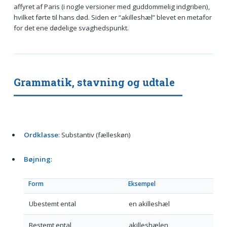
affyret af Paris (i nogle versioner med guddommelig indgriben),
hvilket førte til hans død. Siden er “akilleshæl” blevet en metafor
for det ene dødelige svaghedspunkt.
Grammatik, stavning og udtale
Ordklasse
: Substantiv (fælleskøn)
Bøjning
:
Form
Eksempel
Ubestemt ental
en akilleshæl
Bestemt ental
akilleshælen