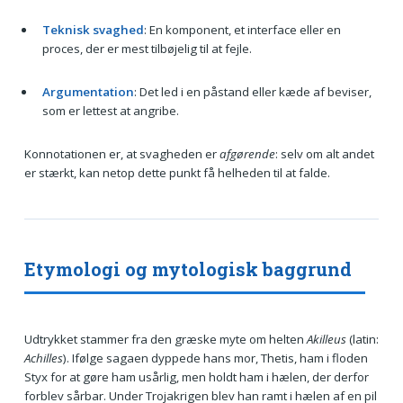
Teknisk svaghed
: En komponent, et interface eller en
proces, der er mest tilbøjelig til at fejle.
Argumentation
: Det led i en påstand eller kæde af beviser,
som er lettest at angribe.
Konnotationen er, at svagheden er
afgørende
: selv om alt andet
er stærkt, kan netop dette punkt få helheden til at falde.
Etymologi og mytologisk baggrund
Udtrykket stammer fra den græske myte om helten
Akilleus
(latin:
Achilles
). Ifølge sagaen dyppede hans mor, Thetis, ham i floden
Styx for at gøre ham usårlig, men holdt ham i hælen, der derfor
forblev sårbar. Under Trojakrigen blev han ramt i hælen af en pil