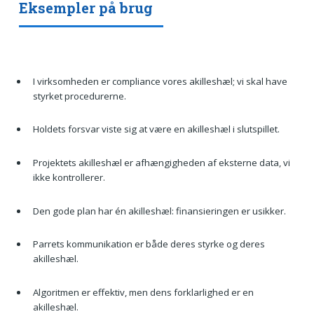
Eksempler på brug
I virksomheden er compliance vores akilleshæl; vi skal have
styrket procedurerne.
Holdets forsvar viste sig at være en akilleshæl i slutspillet.
Projektets akilleshæl er afhængigheden af eksterne data, vi
ikke kontrollerer.
Den gode plan har én akilleshæl: finansieringen er usikker.
Parrets kommunikation er både deres styrke og deres
akilleshæl.
Algoritmen er effektiv, men dens forklarlighed er en
akilleshæl.