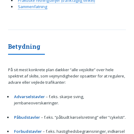
Praktiske retningslinjer (trafikfaglig vinkel)
Sammenfatning
Betydning
På sit mest konkrete plan dækker “alle vejskilte” over hele
spektret af skilte, som vejmyndigheder opsætter for at regulere,
advare eller vejlede trafikanter:
Advarselstavler
– f.eks. skarpe sving,
jernbaneoverskæringer.
Påbudstavler
– f.eks. “påbudt kørselsretning” eller “cykelsti”.
Forbudstavler
– f.eks. hastighedsbegrænsninger, indkørsel