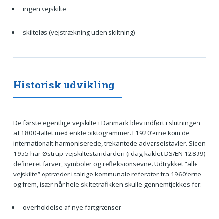
ingen vejskilte
skilteløs (vejstrækning uden skiltning)
Historisk udvikling
De første egentlige vejskilte i Danmark blev indført i slutningen
af 1800-tallet med enkle piktogrammer. I 1920’erne kom de
internationalt harmoniserede, trekantede advarselstavler. Siden
1955 har Østrup-vejskiltestandarden (i dag kaldet DS/EN 12899)
defineret farver, symboler og refleksionsevne. Udtrykket “alle
vejskilte” optræder i talrige kommunale referater fra 1960’erne
og frem, især når hele skiltetrafikken skulle gennemtjekkes for:
overholdelse af nye fartgrænser