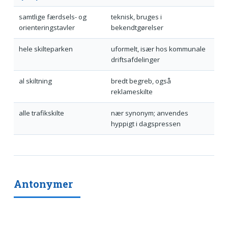
samtlige færdsels- og
teknisk, bruges i
orienteringstavler
bekendtgørelser
hele skilteparken
uformelt, især hos kommunale
driftsafdelinger
al skiltning
bredt begreb, også
reklameskilte
alle trafikskilte
nær synonym; anvendes
hyppigt i dagspressen
Antonymer