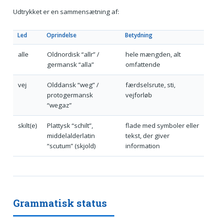
Udtrykket er en sammensætning af:
Led
Oprindelse
Betydning
alle
Oldnordisk “allr” /
hele mængden, alt
germansk “alla”
omfattende
vej
Olddansk “weg” /
færdselsrute, sti,
protogermansk
vejforløb
“wegaz”
skilt(e)
Plattysk “schilt”,
flade med symboler eller
middelalderlatin
tekst, der giver
“scutum” (skjold)
information
Grammatisk status