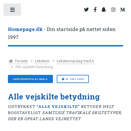
Toggle
Homepage.dk
- Din startside på nettet siden
1997
Forside
Leksikon
Leksikonopslag med A
Alle vejskilte betydning
LEKSIKONOPSLAG MED A
12. JULI 2025
Alle vejskilte betydning
UDTRYKKET
“ALLE VEJSKILTE”
BETYDER HELT
BOGSTAVELIGT
SAMTLIGE TRAFIKALE SKILTETYPER,
DER ER OPSAT LANGS VEJNETTET