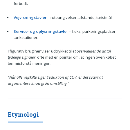
forbudt.
Vejvisningstavler
– ruteangivelser, afstande, turistmål.
Service- og oplysningstavler
– f.eks. parkeringspladser,
tankstationer.
I figurativ brug henviser udtrykket til
et overvældende antal
tydelige signaler
, ofte med en pointer om, at ingen ovenikøbet
bør misforstå meningen:
“Når alle vejskilte siger ‘reduktion af CO₂’, er det svært at
argumentere imod grøn omstilling.”
Etymologi