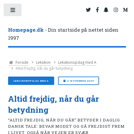
Toggle
Homepage.dk
- Din startside på nettet siden
1997
Forside
Leksikon
Leksikonopslag med A
Altid frejdig, når du går betydning
LEKSIKONOPSLAG MED A
2. NOVEMBER 2025
Altid frejdig, når du går
betydning
“ALTID FREJDIG, NÅR DU GÅR” BETYDER I DAGLIG
DANSK TALE: BEVAR MODET OG GÅ FREJDIGT FREM
I LIVET, OGSÅ NÅR VEJEN ER SVÆR