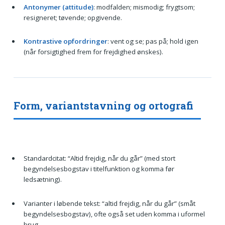
Antonymer (attitude)
: modfalden; mismodig; frygtsom;
resigneret; tøvende; opgivende.
Kontrastive opfordringer
: vent og se; pas på; hold igen
(når forsigtighed frem for frejdighed ønskes).
Form, variantstavning og ortografi
Standardcitat: “Altid frejdig, når du går” (med stort
begyndelsesbogstav i titelfunktion og komma før
ledsætning).
Varianter i løbende tekst: “altid frejdig, når du går” (småt
begyndelsesbogstav), ofte også set uden komma i uformel
brug.