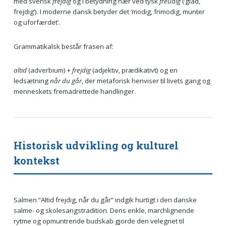
med svensk
frejdig
og i betydning nær ved tysk
freudig
(‘glad,
frejdig’). I moderne dansk betyder det ‘modig, frimodig, munter
og uforfærdet’.
Grammatikalsk består frasen af:
altid
(adverbium) +
frejdig
(adjektiv, prædikativt) og en
ledsætning
når du går
, der metaforisk henviser til livets gang og
menneskets fremadrettede handlinger.
Historisk udvikling og kulturel
kontekst
Salmen “Altid frejdig, når du går” indgik hurtigt i den danske
salme- og skolesangstradition. Dens enkle, marchlignende
rytme og opmuntrende budskab gjorde den velegnet til