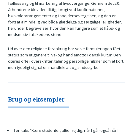
fællessang og til markering af livsovergange. Gennem det 20.
århundrede blev den flittigt brugt ved konfirmationer,
højskolearrangementer og i spejderbevægelsen, og den er
fortsat almindelig ved både glædelige og sørgelige lejligheder,
herunder begravelser, hvor den kan fungere som et håbs- og
modsmotiv i afskedens stund.
Ud over den religiøse forankring har selve formuleringen fået
status som et generelt livs- og handlemotto i dansk kultur. Den
citeres ofte i overskrifter, taler og personlige hilsner som et kort,
men tydeligt signal om handlekraft og sindsstyrke.
Brug og eksempler
I en tale: “Kære studenter, altid frejdig, når I går-også når I