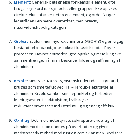
Element
: Generisk betegnelse for kemisk element, ofte
brugt i krydsord når symbolet eller gruppen ikke oplyses
direkte. Aluminium er netop et element, og ordet fanger
ledetråden i en mere overordnet, men præcis,
naturvidenskabelig kategori.
Gibbsit
: Et aluminiumhydroxid-mineral (Al(OH)3) og en vigtig
bestanddel af bauxit, ofte opløst i kaustisk soda i Bayer-
processen. Navnet optræder i geologiske og metallurgiske
sammenhænge, når man beskriver kilder og raffinering af
aluminium.
Kryolit
: Mineralet Na3AlF6, historisk udvundet i Grønland,
bruges som smelteflux ved Hall–Héroult-elektrolyse af
aluminium. Kryolit sænker smeltepunktet og forbedrer
ledningsevnen i elektrolytten, hvilket gør
reduktionsprocessen industriel mulig og energieffektiv.
Oxidlag
: Det mikrometertynde, selvreparerende lag af
aluminiumoxid, som dannes på overfladen og giver
modstandsdygtighed mod rust og kemisk angreb. Krydsord