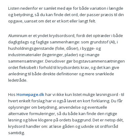
Listen nedenfor er samlet med øje for både variation i længde
og betydning, så du kan finde det ord, der passer præcis til din
opgave, uanset om det er et kort eller langt felt.
Aluminium er et yndet krydsordsord, fordi det optræder i både
dagligdags og faglige sammenhænge: som grundstof (Al), i
husholdningsgenstande (folie, dåser), i bygge- og
industrimaterialer (legeringer, plader) og i mange
sammensætninger. Derudover gør bogstavsammensætningen
ordet fleksibelt i forhold til krydsordets krav, og det kan give
anledning til både direkte definitioner og mere snørklede
ledetråde.
Hos
Homepage.dk
har vi ikke kun listet mulige løsningsord - til
hvert enkelt forslag har vi også lavet en kort forklaring. Du får
oplysninger om betydning, anvendelse og eventuelle
alternative formuleringer, så du både kan finde den rigtige
løsning og blive klogere på ordets baggrund. Det er netop dét,
krydsord handler om: at løse gåden og udvide sit ordforråd
samtidig.