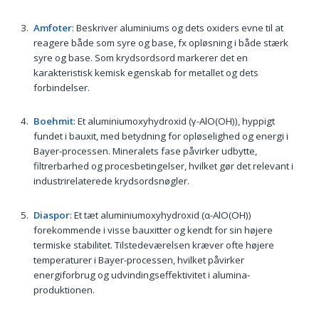
Amfoter
: Beskriver aluminiums og dets oxiders evne til at
reagere både som syre og base, fx opløsning i både stærk
syre og base. Som krydsordsord markerer det en
karakteristisk kemisk egenskab for metallet og dets
forbindelser.
Boehmit
: Et aluminiumoxyhydroxid (γ-AlO(OH)), hyppigt
fundet i bauxit, med betydning for opløselighed og energi i
Bayer-processen. Mineralets fase påvirker udbytte,
filtrerbarhed og procesbetingelser, hvilket gør det relevant i
industrirelaterede krydsordsnøgler.
Diaspor
: Et tæt aluminiumoxyhydroxid (α-AlO(OH))
forekommende i visse bauxitter og kendt for sin højere
termiske stabilitet. Tilstedeværelsen kræver ofte højere
temperaturer i Bayer-processen, hvilket påvirker
energiforbrug og udvindingseffektivitet i alumina-
produktionen.