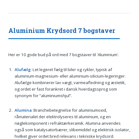
Aluminium Krydsord 7 bogstaver
Her er 10 gode bud på ord med 7 bogstaver til 'Aluminium'.
Alufælg
: Let legeret fælg til biler og cykler, typisk af
aluminium-magnesium- eller aluminium-silicium-legeringer.
Alufælge kombinerer lav vægt, varmeafledning og æstetik,
og ordet er fast forankret i dansk hverdagssprog som
synonym for “aluminiumshjul”.
Alumina
: Branchebetegnelse for aluminiumoxid,
råmaterialet der elektrolyseres til aluminium, og en
nøglekomponent i refraktærkeramik. Alumina anvendes
også som katalysatorbærer, slibemiddel og elektrisk isolator,
hvilket giver ordet bred relevans i tekniske krydsord.