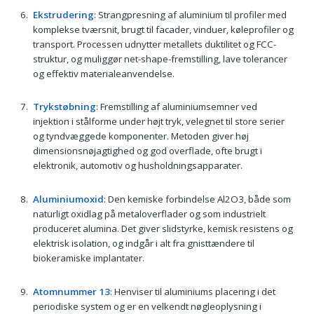
Ekstrudering
: Strangpresning af aluminium til profiler med
komplekse tværsnit, brugt til facader, vinduer, køleprofiler og
transport. Processen udnytter metallets duktilitet og FCC-
struktur, og muliggør net-shape-fremstilling, lave tolerancer
og effektiv materialeanvendelse.
Trykstøbning
: Fremstilling af aluminiumsemner ved
injektion i stålforme under højt tryk, velegnet til store serier
og tyndvæggede komponenter. Metoden giver høj
dimensionsnøjagtighed og god overflade, ofte brugt i
elektronik, automotiv og husholdningsapparater.
Aluminiumoxid
: Den kemiske forbindelse Al2O3, både som
naturligt oxidlag på metaloverflader og som industrielt
produceret alumina. Det giver slidstyrke, kemisk resistens og
elektrisk isolation, og indgår i alt fra gnisttændere til
biokeramiske implantater.
Atomnummer 13
: Henviser til aluminiums placering i det
periodiske system og er en velkendt nøgleoplysning i