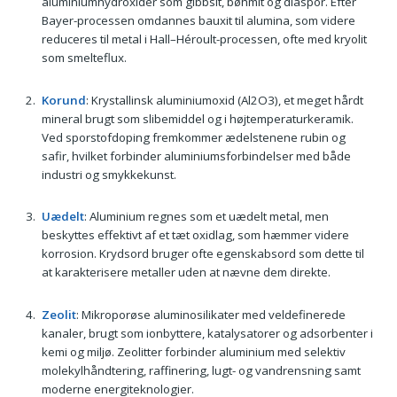
aluminiumhydroxider som gibbsit, bøhmit og diaspor. Efter
Bayer-processen omdannes bauxit til alumina, som videre
reduceres til metal i Hall–Héroult-processen, ofte med kryolit
som smelteflux.
Korund
: Krystallinsk aluminiumoxid (Al2O3), et meget hårdt
mineral brugt som slibemiddel og i højtemperaturkeramik.
Ved sporstofdoping fremkommer ædelstenene rubin og
safir, hvilket forbinder aluminiumsforbindelser med både
industri og smykkekunst.
Uædelt
: Aluminium regnes som et uædelt metal, men
beskyttes effektivt af et tæt oxidlag, som hæmmer videre
korrosion. Krydsord bruger ofte egenskabsord som dette til
at karakterisere metaller uden at nævne dem direkte.
Zeolit
: Mikroporøse aluminosilikater med veldefinerede
kanaler, brugt som ionbyttere, katalysatorer og adsorbenter i
kemi og miljø. Zeolitter forbinder aluminium med selektiv
molekylhåndtering, raffinering, lugt- og vandrensning samt
moderne energiteknologier.