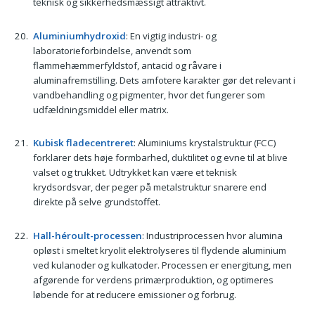
teknisk og sikkerhedsmæssigt attraktivt.
Aluminiumhydroxid
: En vigtig industri- og
laboratorieforbindelse, anvendt som
flammehæmmerfyldstof, antacid og råvare i
aluminafremstilling. Dets amfotere karakter gør det relevant i
vandbehandling og pigmenter, hvor det fungerer som
udfældningsmiddel eller matrix.
Kubisk fladecentreret
: Aluminiums krystalstruktur (FCC)
forklarer dets høje formbarhed, duktilitet og evne til at blive
valset og trukket. Udtrykket kan være et teknisk
krydsordsvar, der peger på metalstruktur snarere end
direkte på selve grundstoffet.
Hall-héroult-processen
: Industriprocessen hvor alumina
opløst i smeltet kryolit elektrolyseres til flydende aluminium
ved kulanoder og kulkatoder. Processen er energitung, men
afgørende for verdens primærproduktion, og optimeres
løbende for at reducere emissioner og forbrug.