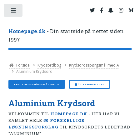
Toggle
Homepage.dk
- Din startside på nettet siden
1997
Forside
Krydsordbog
Krydsordsspørgsmål med A
Aluminium Krydsord
KRYDSORDSSPØRGSMÅL MED A
16. FEBRUAR 2026
Aluminium Krydsord
VELKOMMEN TIL
HOMEPAGE.DK
- HER HAR VI
SAMLET HELE
50 FORSKELLIGE
LØSNINGSFORSLAG
TIL KRYDSORDETS LEDETRÅD
"ALUMINIUM"