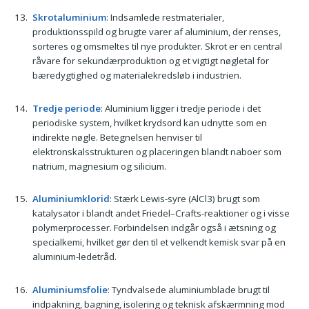
Skrotaluminium
: Indsamlede restmaterialer,
produktionsspild og brugte varer af aluminium, der renses,
sorteres og omsmeltes til nye produkter. Skrot er en central
råvare for sekundærproduktion og et vigtigt nøgletal for
bæredygtighed og materialekredsløb i industrien.
Tredje periode
: Aluminium ligger i tredje periode i det
periodiske system, hvilket krydsord kan udnytte som en
indirekte nøgle. Betegnelsen henviser til
elektronskalsstrukturen og placeringen blandt naboer som
natrium, magnesium og silicium.
Aluminiumklorid
: Stærk Lewis-syre (AlCl3) brugt som
katalysator i blandt andet Friedel–Crafts-reaktioner og i visse
polymerprocesser. Forbindelsen indgår også i ætsning og
specialkemi, hvilket gør den til et velkendt kemisk svar på en
aluminium-ledetråd.
Aluminiumsfolie
: Tyndvalsede aluminiumblade brugt til
indpakning, bagning, isolering og teknisk afskærmning mod