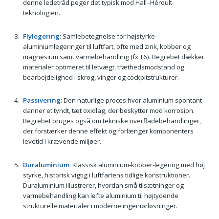
denne ledetråd peger det typisk mod Hall–Héroult-
teknologien.
Flylegering
: Samlebetegnelse for højstyrke-
aluminiumlegeringer til luftfart, ofte med zink, kobber og
magnesium samt varmebehandling (fx T6). Begrebet dækker
materialer optimeret til letvægt, træthedsmodstand og
bearbejdelighed i skrog, vinger og cockpitstrukturer.
Passivering
: Den naturlige proces hvor aluminium spontant
danner et tyndt, tæt oxidlag, der beskytter mod korrosion.
Begrebet bruges også om tekniske overfladebehandlinger,
der forstærker denne effekt og forlænger komponenters
levetid i krævende miljøer.
Duraluminium
: Klassisk aluminium-kobber-legering med høj
styrke, historisk vigtig i luftfartens tidlige konstruktioner.
Duraluminium illustrerer, hvordan små tilsætninger og
varmebehandling kan løfte aluminium til højtydende
strukturelle materialer i moderne ingeniørløsninger.