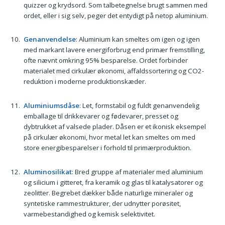
quizzer og krydsord. Som talbetegnelse brugt sammen med
ordet, eller i sig selv, peger det entydigt på netop aluminium.
Genanvendelse
: Aluminium kan smeltes om igen og igen
med markant lavere energiforbrug end primær fremstilling,
ofte nævnt omkring 95% besparelse. Ordet forbinder
materialet med cirkulær økonomi, affaldssortering og CO2-
reduktion i moderne produktionskæder.
Aluminiumsdåse
: Let, formstabil og fuldt genanvendelig
emballage til drikkevarer og fødevarer, presset og
dybtrukket af valsede plader. Dåsen er et ikonisk eksempel
på cirkulær økonomi, hvor metal let kan smeltes om med
store energibesparelser i forhold til primærproduktion.
Aluminosilikat
: Bred gruppe af materialer med aluminium
og silicium i gitteret, fra keramik og glas til katalysatorer og
zeolitter. Begrebet dækker både naturlige mineraler og
syntetiske rammestrukturer, der udnytter porøsitet,
varmebestandighed og kemisk selektivitet.