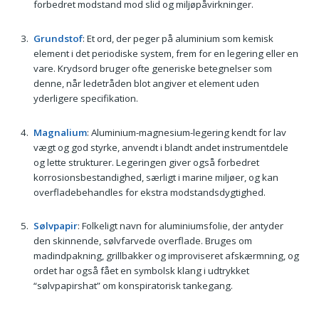
forbedret modstand mod slid og miljøpåvirkninger.
Grundstof
: Et ord, der peger på aluminium som kemisk
element i det periodiske system, frem for en legering eller en
vare. Krydsord bruger ofte generiske betegnelser som
denne, når ledetråden blot angiver et element uden
yderligere specifikation.
Magnalium
: Aluminium-magnesium-legering kendt for lav
vægt og god styrke, anvendt i blandt andet instrumentdele
og lette strukturer. Legeringen giver også forbedret
korrosionsbestandighed, særligt i marine miljøer, og kan
overfladebehandles for ekstra modstandsdygtighed.
Sølvpapir
: Folkeligt navn for aluminiumsfolie, der antyder
den skinnende, sølvfarvede overflade. Bruges om
madindpakning, grillbakker og improviseret afskærmning, og
ordet har også fået en symbolsk klang i udtrykket
“sølvpapirshat” om konspiratorisk tankegang.