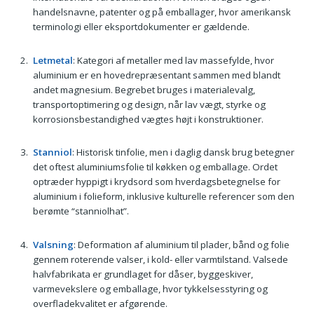
handelsnavne, patenter og på emballager, hvor amerikansk
terminologi eller eksportdokumenter er gældende.
Letmetal
: Kategori af metaller med lav massefylde, hvor
aluminium er en hovedrepræsentant sammen med blandt
andet magnesium. Begrebet bruges i materialevalg,
transportoptimering og design, når lav vægt, styrke og
korrosionsbestandighed vægtes højt i konstruktioner.
Stanniol
: Historisk tinfolie, men i daglig dansk brug betegner
det oftest aluminiumsfolie til køkken og emballage. Ordet
optræder hyppigt i krydsord som hverdagsbetegnelse for
aluminium i folieform, inklusive kulturelle referencer som den
berømte “stanniolhat”.
Valsning
: Deformation af aluminium til plader, bånd og folie
gennem roterende valser, i kold- eller varmtilstand. Valsede
halvfabrikata er grundlaget for dåser, byggeskiver,
varmevekslere og emballage, hvor tykkelsesstyring og
overfladekvalitet er afgørende.