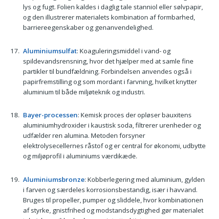
lys og fugt. Folien kaldes i daglig tale stanniol eller sølvpapir,
og den illustrerer materialets kombination af formbarhed,
barriereegenskaber og genanvendelighed.
Aluminiumsulfat
: Koaguleringsmiddel i vand- og
spildevandsrensning, hvor det hjælper med at samle fine
partikler til bundfældning. Forbindelsen anvendes også i
papirfremstilling og som mordant i farvning, hvilket knytter
aluminium til både miljøteknik og industri.
Bayer-processen
: Kemisk proces der opløser bauxitens
aluminiumhydroxider i kaustisk soda, filtrerer urenheder og
udfælder ren alumina. Metoden forsyner
elektrolysecellernes råstof og er central for økonomi, udbytte
og miljøprofil i aluminiums værdikæde.
Aluminiumsbronze
: Kobberlegering med aluminium, gylden
i farven og særdeles korrosionsbestandig, især i havvand.
Bruges til propeller, pumper og sliddele, hvor kombinationen
af styrke, gnistfrihed og modstandsdygtighed gør materialet