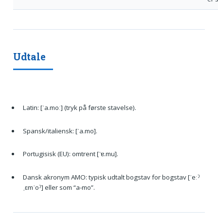
Udtale
Latin: [ˈa.moː] (tryk på første stavelse).
Spansk/italiensk: [ˈa.mo].
Portugisisk (EU): omtrent [ˈɐ.mu].
Dansk akronym AMO: typisk udtalt bogstav for bogstav [ˈeːˀ
ˌɛmˈoˀ] eller som “a-mo”.