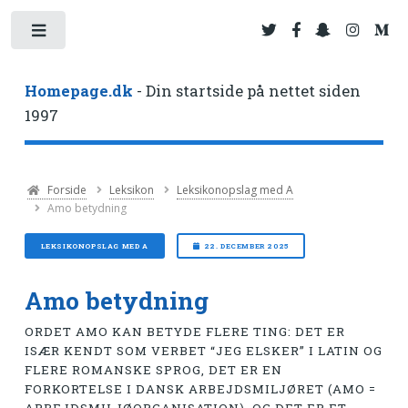
Toggle
Homepage.dk
- Din startside på nettet siden
1997
Forside
Leksikon
Leksikonopslag med A
Amo betydning
LEKSIKONOPSLAG MED A
22. DECEMBER 2025
Amo betydning
ORDET AMO KAN BETYDE FLERE TING: DET ER
ISÆR KENDT SOM VERBET “JEG ELSKER” I LATIN OG
FLERE ROMANSKE SPROG, DET ER EN
FORKORTELSE I DANSK ARBEJDSMILJØRET (AMO =