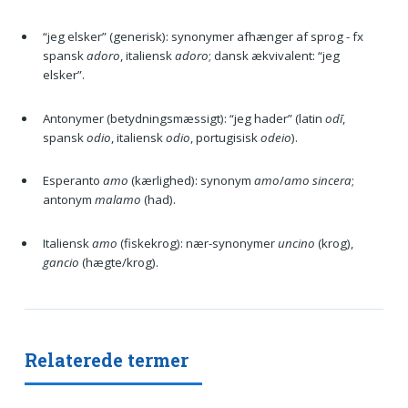
“jeg elsker” (generisk): synonymer afhænger af sprog - fx
spansk
adoro
, italiensk
adoro
; dansk ækvivalent: “jeg
elsker”.
Antonymer (betydningsmæssigt): “jeg hader” (latin
odī
,
spansk
odio
, italiensk
odio
, portugisisk
odeio
).
Esperanto
amo
(kærlighed): synonym
amo
/
amo sincera
;
antonym
malamo
(had).
Italiensk
amo
(fiskekrog): nær-synonymer
uncino
(krog),
gancio
(hægte/krog).
Relaterede termer