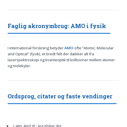
Faglig akronymbrug: AMO i fysik
I international forskning betyder
AMO
ofte “Atomic, Molecular
and Optical” (fysik), et bredt felt der dækker alt fra
laserspektroskopi og kvanteoptik til kollisioner mellem atomer
og molekyler.
Ordsprog, citater og faste vendinger
Latin:
Amō tē
- Jeg elsker dig.