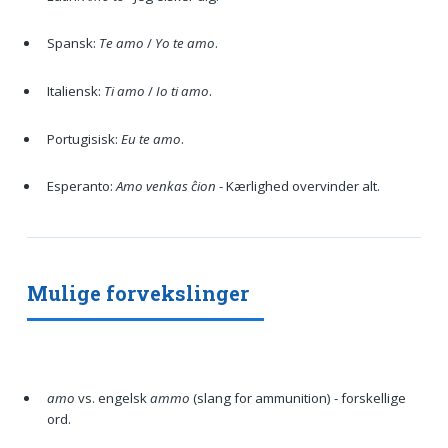
Spansk:
Te amo
/
Yo te amo
.
Italiensk:
Ti amo
/
Io ti amo
.
Portugisisk:
Eu te amo
.
Esperanto:
Amo venkas ĉion
- Kærlighed overvinder alt.
Mulige forvekslinger
amo
vs. engelsk
ammo
(slang for ammunition) - forskellige
ord.