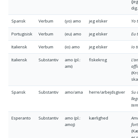
(Je
dig.
Spansk
Verbum
(yo) amo
jeg elsker
Yo 
Portugisisk
Verbum
(eu) amo
jeg elsker
Eu 
Italiensk
Verbum
(io) amo
jeg elsker
Io 
Italiensk
Substantiv
amo (pl.:
fiskekrog
L’a
ami)
affi
(Kr
ska
Spansk
Substantiv
amo/ama
herre/arbejdsgiver
Su
lle
tem
Esperanto
Substantiv
amo (pl.:
kærlighed
Amo
amoj)
fort
(Kæ
er 