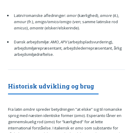
Latin/romanske afledninger:
amor
(kærlighed),
amore
(it.),
amour
(fr.),
amigo/amico/amigo
(ven; samme latinske rod
amicus
),
amante
(elsker/elskerinde).
Dansk arbejdsmiljø:
AMO
,
APV
(arbejdspladsvurdering),
arbejdsmiljørepræsentant, arbejdslederrepræsentant, årlig
arbejdsmiljødrøftelse.
Historisk udvikling og brug
Fra latin
amāre
spreder betydningen “at elske” sig til romanske
sprog med næsten identiske former (
amo
). Esperanto låner en
gennemskuelig rod (
amo
) for “kærlighed” for at lette
international forståelse. I italiensk er
amo
som substantiv for