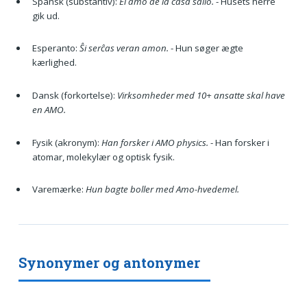
Spansk (substantiv):
El amo de la casa salió.
- Husets herre
gik ud.
Esperanto:
Ŝi serĉas veran amon.
- Hun søger ægte
kærlighed.
Dansk (forkortelse):
Virksomheder med 10+ ansatte skal have
en AMO.
Fysik (akronym):
Han forsker i AMO physics.
- Han forsker i
atomar, molekylær og optisk fysik.
Varemærke:
Hun bagte boller med Amo-hvedemel.
Synonymer og antonymer