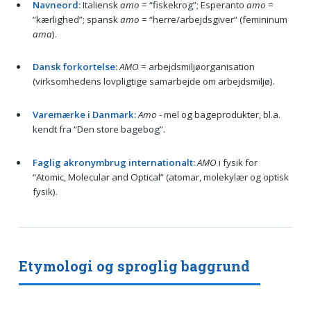
Navneord:
Italiensk
amo
= “fiskekrog”; Esperanto
amo
=
“kærlighed”; spansk
amo
= “herre/arbejdsgiver” (femininum
ama
).
Dansk forkortelse:
AMO
= arbejdsmiljøorganisation
(virksomhedens lovpligtige samarbejde om arbejdsmiljø).
Varemærke i Danmark:
Amo
- mel og bageprodukter, bl.a.
kendt fra “Den store bagebog”.
Faglig akronymbrug internationalt:
AMO
i fysik for
“Atomic, Molecular and Optical” (atomar, molekylær og optisk
fysik).
Etymologi og sproglig baggrund