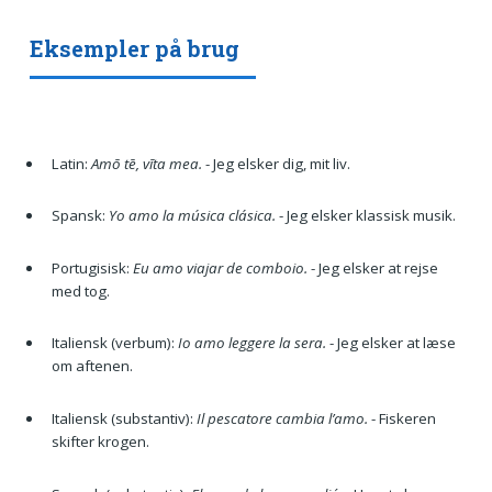
Eksempler på brug
Latin:
Amō tē, vīta mea.
- Jeg elsker dig, mit liv.
Spansk:
Yo amo la música clásica.
- Jeg elsker klassisk musik.
Portugisisk:
Eu amo viajar de comboio.
- Jeg elsker at rejse
med tog.
Italiensk (verbum):
Io amo leggere la sera.
- Jeg elsker at læse
om aftenen.
Italiensk (substantiv):
Il pescatore cambia l’amo.
- Fiskeren
skifter krogen.