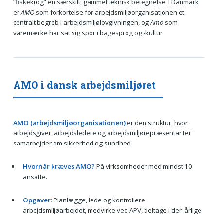
“fiskekrog” en særskilt, gammel teknisk betegnelse. I Danmark
er
AMO
som forkortelse for arbejdsmiljøorganisationen et
centralt begreb i arbejdsmiljølovgivningen, og
Amo
som
varemærke har sat sig spor i bagesprog og -kultur.
AMO i dansk arbejdsmiljøret
AMO (arbejdsmiljøorganisationen)
er den struktur, hvor
arbejdsgiver, arbejdsledere og arbejdsmiljørepræsentanter
samarbejder om sikkerhed og sundhed.
Hvornår kræves AMO?
På virksomheder med mindst 10
ansatte.
Opgaver:
Planlægge, lede og kontrollere
arbejdsmiljøarbejdet, medvirke ved APV, deltage i den årlige