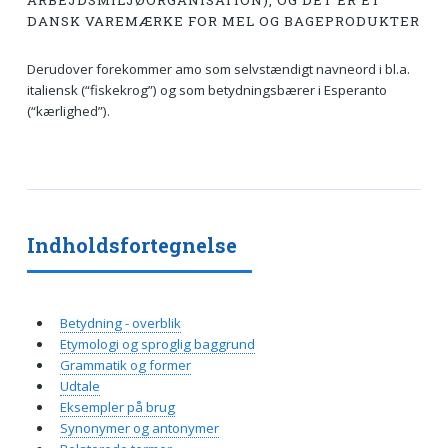
ARBEJDSMILJØORGANISATION), OG DET ER ET
DANSK VAREMÆRKE FOR MEL OG BAGEPRODUKTER
Derudover forekommer amo som selvstændigt navneord i bl.a.
italiensk (“fiskekrog”) og som betydningsbærer i Esperanto
(“kærlighed”).
Indholdsfortegnelse
Betydning - overblik
Etymologi og sproglig baggrund
Grammatik og former
Udtale
Eksempler på brug
Synonymer og antonymer