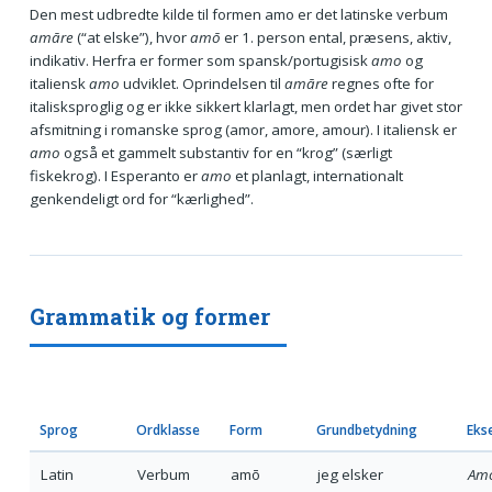
Den mest udbredte kilde til formen amo er det latinske verbum
amāre
(“at elske”), hvor
amō
er 1. person ental, præsens, aktiv,
indikativ. Herfra er former som spansk/portugisisk
amo
og
italiensk
amo
udviklet. Oprindelsen til
amāre
regnes ofte for
italisksproglig og er ikke sikkert klarlagt, men ordet har givet stor
afsmitning i romanske sprog (amor, amore, amour). I italiensk er
amo
også et gammelt substantiv for en “krog” (særligt
fiskekrog). I Esperanto er
amo
et planlagt, internationalt
genkendeligt ord for “kærlighed”.
Grammatik og former
Sprog
Ordklasse
Form
Grundbetydning
Eks
Latin
Verbum
amō
jeg elsker
Amō