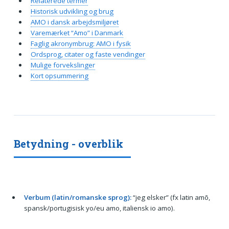
Relaterede termer
Historisk udvikling og brug
AMO i dansk arbejdsmiljøret
Varemærket “Amo” i Danmark
Faglig akronymbrug: AMO i fysik
Ordsprog, citater og faste vendinger
Mulige forvekslinger
Kort opsummering
Betydning - overblik
Verbum (latin/romanske sprog):
“jeg elsker” (fx latin amō,
spansk/portugisisk yo/eu amo, italiensk io amo).