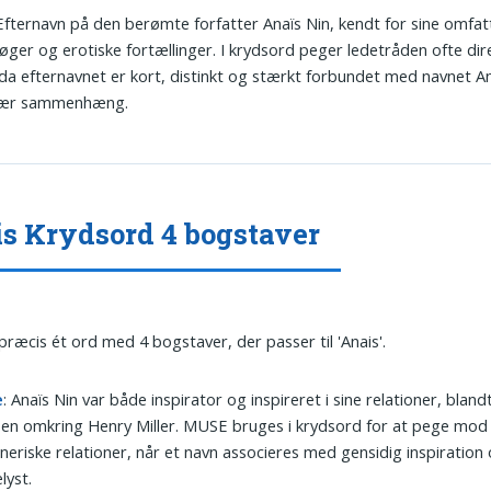
 Efternavn på den berømte forfatter Anaïs Nin, kendt for sine omfa
ger og erotiske fortællinger. I krydsord peger ledetråden ofte dire
da efternavnet er kort, distinkt og stærkt forbundet med navnet An
erær sammenhæng.
s Krydsord 4 bogstaver
 præcis ét ord med 4 bogstaver, der passer til 'Anais'.
e
: Anaïs Nin var både inspirator og inspireret i sine relationer, bland
en omkring Henry Miller. MUSE bruges i krydsord for at pege mod
neriske relationer, når et navn associeres med gensidig inspiration
lyst.