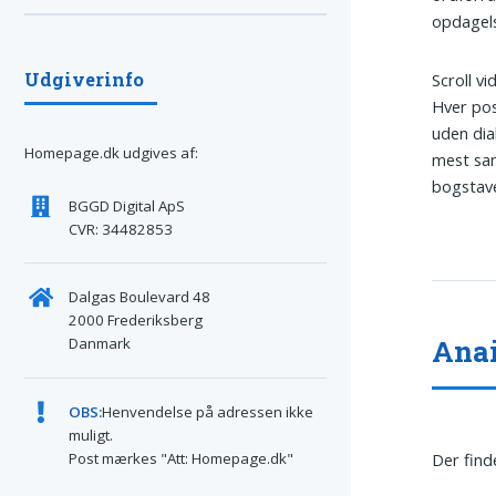
opdagel
Udgiverinfo
Scroll vi
Hver pos
uden dia
Homepage.dk udgives af:
mest san
bogstave
BGGD Digital ApS
CVR: 34482853
Dalgas Boulevard 48
2000 Frederiksberg
Anai
Danmark
OBS:
Henvendelse på adressen ikke
muligt.
Post mærkes "Att: Homepage.dk"
Der find