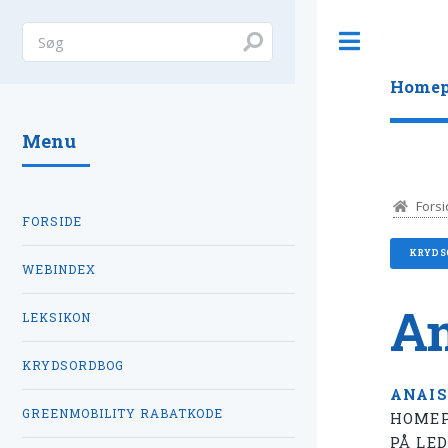
Toggle
Homep
Menu
Forsi
FORSIDE
KRYDS
WEBINDEX
An
LEKSIKON
KRYDSORDBOG
ANAIS
GREENMOBILITY RABATKODE
HOMEP
PÅ LE