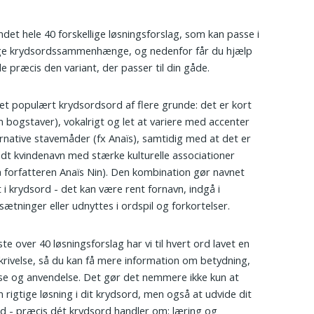
undet hele 40 forskellige løsningsforslag, som kan passe i
ige krydsordssammenhænge, og nedenfor får du hjælp
nde præcis den variant, der passer til din gåde.
 et populært krydsordsord af flere grunde: det er kort
m bogstaver), vokalrigt og let at variere med accenter
ternative stavemåder (fx Anaïs), samtidig med at det er
ndt kvindenavn med stærke kulturelle associationer
 forfatteren Anaïs Nin). Den kombination gør navnet
t i krydsord - det kan være rent fornavn, indgå i
tninger eller udnyttes i ordspil og forkortelser.
iste over 40 løsningsforslag har vi til hvert ord lavet en
krivelse, så du kan få mere information om betydning,
se og anvendelse. Det gør det nemmere ikke kun at
n rigtige løsning i dit krydsord, men også at udvide dit
d - præcis dét krydsord handler om: læring og