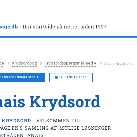
age.dk
- Din startside på nettet siden 1997
de
Krydsordbog
Krydsordsspørgsmål med A
Anais Krydsord
ORDSSPØRGSMÅL MED A
14. JANUAR 2026
ais Krydsord
 KRYDSORD
- VELKOMMEN TIL
AGE.DK'S SAMLING AF MULIGE LØSNINGER
DETRÅDEN "ANAIS"