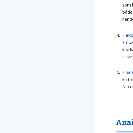
som 
både 
hende
Flak
embal
kryds
selve
Fran
kultu
Nin o
Anai