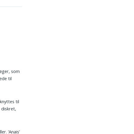
bøger, som
de til
.
nyttes til
 diskret,
er. ‘Anais’