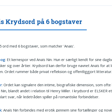
s Krydsord på 6 bogstaver
 5 ord med 6 bogstaver, som matcher 'Anais'.
bog
: Et kernespor ved Anaïs Nin. Hun er særligt kendt for sine dag
ker sig over årtier. Krydsord kan derfor bruge navnet Anaïs for at le
n. Ordet rummer både privat refleksion og offentliggjort litteratur
r
: Ordet kan signalere den intime, biografiske dimension, som ofte k
 Nin, blandt andet i relation til Henry Miller. I krydsord er ELSKER et
lart svar, når ledetråden spiller på romantiske forbindelser.
k
: Anaïs Nin forbindes med erotik gennem sine fortællinger og novell