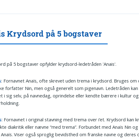
s Krydsord på 5 bogstaver
ord på 5 bogstaver opfylder krydsord-ledetråden 'Anais'.
s
: Fornavnet Anaïs, ofte skrevet uden trema i krydsord. Bruges om
ke forfatter Nin, men også generelt som pigenavn. Ledetråden ka
t i sig selv, på navnedag, oprindelse eller kendte bærere i kultur og
holdning.
s
: Fornavnet i original stavning med trema over i’et. Krydsord kan 
kte diakritik eller nævne “med trema”. Forbundet med Anaïs Nin o
 Anaïs. Viser også sproglig bevidsthed om franske navne og deres o