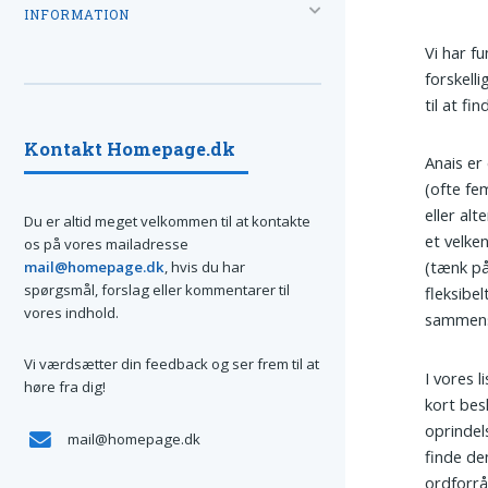
INFORMATION
Vi har f
forskell
til at fi
Kontakt Homepage.dk
Anais er
(ofte fe
eller al
Du er altid meget velkommen til at kontakte
et velke
os på vores mailadresse
(tænk på
mail@homepage.dk
, hvis du har
spørgsmål, forslag eller kommentarer til
fleksibel
vores indhold.
sammensæ
Vi værdsætter din feedback og ser frem til at
I vores l
høre fra dig!
kort bes
oprindel
mail@homepage.dk
finde de
ordforrå