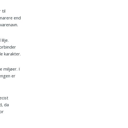
 til
snarere end
 varenavn.
ilje.
forbinder
e karakter.
 miljøer. I
ængen er
æcist
d, da
for