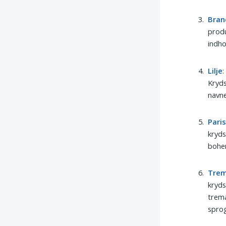
Bran
produ
indho
Lilje
:
Kryds
navne
Pari
kryds
bohem
Tre
kryds
trema
sprog