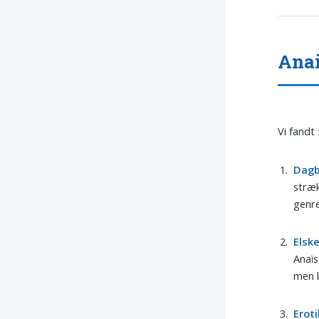
Anai
Vi fandt
Dag
stræk
genre
Elske
Anaïs
men k
Eroti