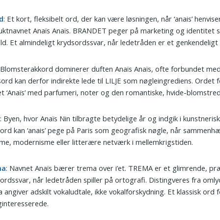
d
: Et kort, fleksibelt ord, der kan være løsningen, når ‘anais’ henviser
ktnavnet Anaïs Anaïs. BRANDET peger på marketing og identitet 
ld. Et almindeligt krydsordssvar, når ledetråden er et genkendeligt
 Blomsterakkord dominerer duften Anaïs Anaïs, ofte forbundet med l
ord kan derfor indirekte lede til LILJE som nøgleingrediens. Ordet 
t ‘Anaïs’ med parfumeri, noter og den romantiske, hvide-blomstred
s
: Byen, hvor Anaïs Nin tilbragte betydelige år og indgik i kunstneriske
ord kan ‘anais’ pege på Paris som geografisk nøgle, når sammenh
e, modernisme eller litterære netværk i mellemkrigstiden.
ma
: Navnet Anaïs bærer trema over i’et. TREMA er et glimrende, pr
ordssvar, når ledetråden spiller på ortografi. Distingveres fra omly
 angiver adskilt vokaludtale, ikke vokalforskydning. Et klassisk ord 
interesserede.