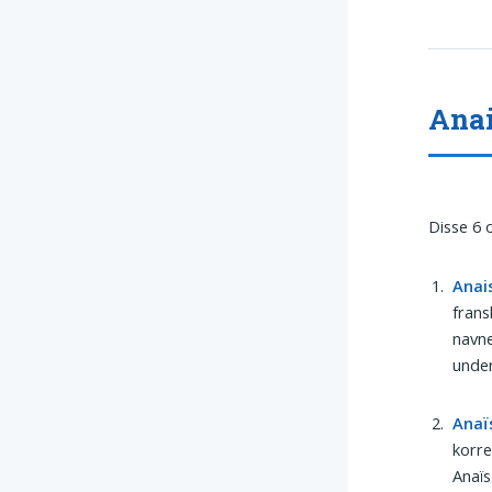
Anai
Disse 6 
Anai
frans
navne
under
Anaï
korre
Anaïs