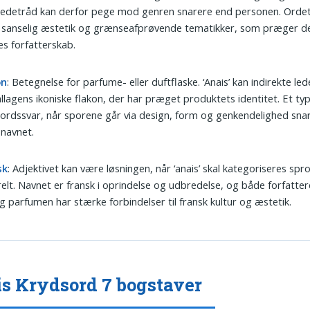
ledetråd kan derfor pege mod genren snarere end personen. Ordet
sanselig æstetik og grænseafprøvende tematikker, som præger de
s forfatterskab.
on
: Betegnelse for parfume- eller duftflaske. ‘Anais’ kan indirekte lede
lagens ikoniske flakon, der har præget produktets identitet. Et typ
ordssvar, når sporene går via design, form og genkendelighed sna
 navnet.
sk
: Adjektivet kan være løsningen, når ‘anais’ skal kategoriseres sprog
relt. Navnet er fransk i oprindelse og udbredelse, og både forfatte
g parfumen har stærke forbindelser til fransk kultur og æstetik.
s Krydsord 7 bogstaver