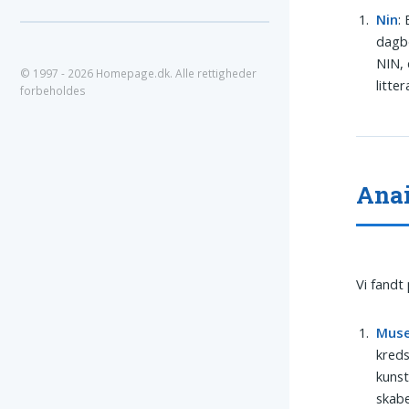
Nin
:
dagbø
NIN, 
© 1997 - 2026 Homepage.dk. Alle rettigheder
litt
forbeholdes
Anai
Vi fandt
Mus
kreds
kunst
skabe