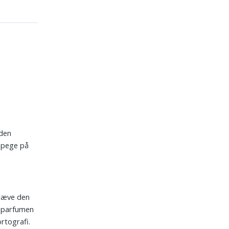
 den
n pege på
kræve den
g parfumen
rtografi.