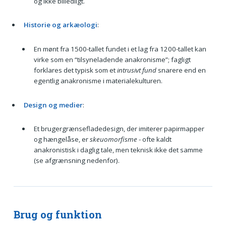
og ikke billedligt.
Historie og arkæologi
:
En mønt fra 1500-tallet fundet i et lag fra 1200-tallet kan
virke som en “tilsyneladende anakronisme”; fagligt
forklares det typisk som et
intrusivt fund
snarere end en
egentlig anakronisme i materialekulturen.
Design og medier
:
Et brugergrænsefladedesign, der imiterer papirmapper
og hængelåse, er
skeuomorfisme
- ofte kaldt
anakronistisk i daglig tale, men teknisk ikke det samme
(se afgrænsning nedenfor).
Brug og funktion