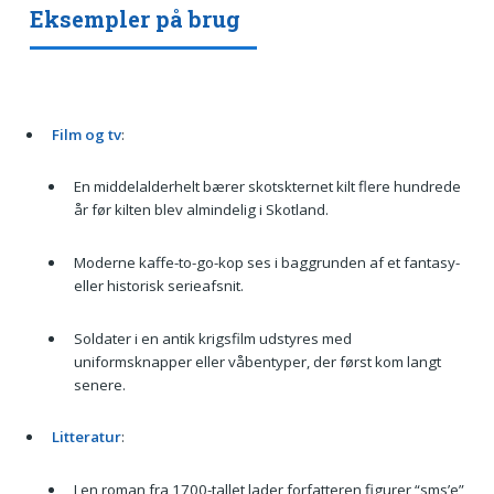
Eksempler på brug
Film og tv
:
En middelalderhelt bærer skotskternet kilt flere hundrede
år før kilten blev almindelig i Skotland.
Moderne kaffe-to-go-kop ses i baggrunden af et fantasy-
eller historisk serieafsnit.
Soldater i en antik krigsfilm udstyres med
uniformsknapper eller våbentyper, der først kom langt
senere.
Litteratur
:
I en roman fra 1700-tallet lader forfatteren figurer “sms’e”