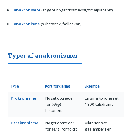
anakronisere
(at gøre noget tidsmæssigt malplaceret)
anakronisme
(substantiv, fælleskøn)
Typer af anakronismer
Type
Kort forklaring
Eksempel
Prokronisme
Noget optræder
En smartphone i et
for
tidligt
i
1800-talsdrama.
historien.
Parakronisme
Noget optræder
Viktorianske
for
sent
i forhold til
gaslamper i en