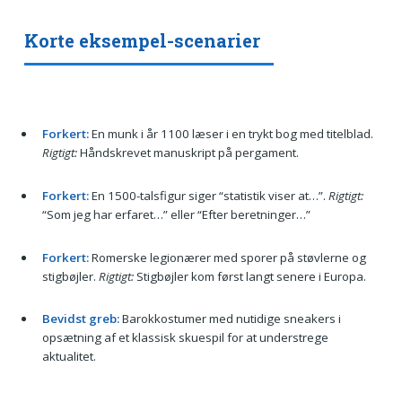
Korte eksempel-scenarier
Forkert:
En munk i år 1100 læser i en trykt bog med titelblad.
Rigtigt:
Håndskrevet manuskript på pergament.
Forkert:
En 1500-talsfigur siger “statistik viser at…”.
Rigtigt:
“Som jeg har erfaret…” eller “Efter beretninger…”
Forkert:
Romerske legionærer med sporer på støvlerne og
stigbøjler.
Rigtigt:
Stigbøjler kom først langt senere i Europa.
Bevidst greb:
Barokkostumer med nutidige sneakers i
opsætning af et klassisk skuespil for at understrege
aktualitet.