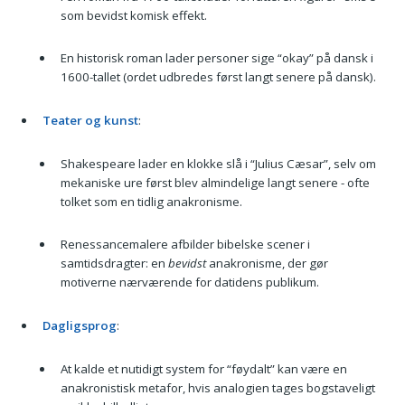
som bevidst komisk effekt.
En historisk roman lader personer sige “okay” på dansk i
1600-tallet (ordet udbredes først langt senere på dansk).
Teater og kunst
:
Shakespeare lader en klokke slå i “Julius Cæsar”, selv om
mekaniske ure først blev almindelige langt senere - ofte
tolket som en tidlig anakronisme.
Renessancemalere afbilder bibelske scener i
samtidsdragter: en
bevidst
anakronisme, der gør
motiverne nærværende for datidens publikum.
Dagligsprog
:
At kalde et nutidigt system for “føydalt” kan være en
anakronistisk metafor, hvis analogien tages bogstaveligt