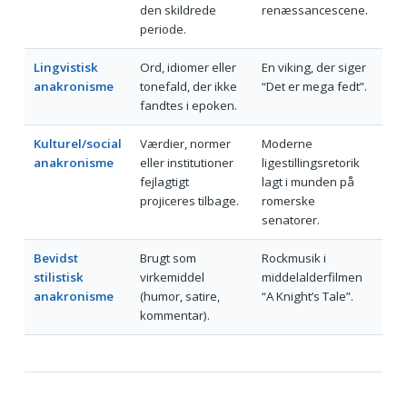
den skildrede
renæssancescene.
periode.
Lingvistisk
Ord, idiomer eller
En viking, der siger
anakronisme
tonefald, der ikke
“Det er mega fedt”.
fandtes i epoken.
Kulturel/social
Værdier, normer
Moderne
anakronisme
eller institutioner
ligestillingsretorik
fejlagtigt
lagt i munden på
projiceres tilbage.
romerske
senatorer.
Bevidst
Brugt som
Rockmusik i
stilistisk
virkemiddel
middelalderfilmen
anakronisme
(humor, satire,
“A Knight’s Tale”.
kommentar).