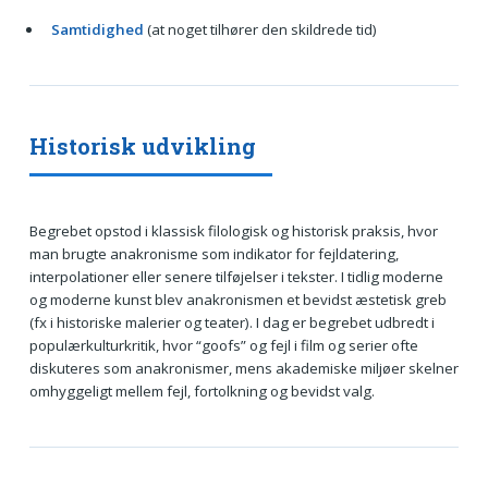
Samtidighed
(at noget tilhører den skildrede tid)
Historisk udvikling
Begrebet opstod i klassisk filologisk og historisk praksis, hvor
man brugte anakronisme som indikator for fejldatering,
interpolationer eller senere tilføjelser i tekster. I tidlig moderne
og moderne kunst blev anakronismen et bevidst æstetisk greb
(fx i historiske malerier og teater). I dag er begrebet udbredt i
populærkulturkritik, hvor “goofs” og fejl i film og serier ofte
diskuteres som anakronismer, mens akademiske miljøer skelner
omhyggeligt mellem fejl, fortolkning og bevidst valg.