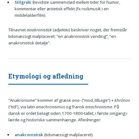
Stilgreb
: Bevidste sammenstød mellem tider for humor,
kommentar eller æstetisk effekt (fx rockmusik i en
middelalderfilm).
Tilnavnet
anakronistisk
(adjektiv) beskriver noget, der fremstår
tidsmæssigt malplaceret: “en anakronistisk vending”, “en
anakronistisk detalje”.
Etymologi og afledning
“Anakronisme” kommer af græsk
ana-
(“mod, tilbage”) +
khrónos
(“tid”), via latin
anachronismus
og fransk
anachronisme
. På
dansk er ordet belagt siden 1700-1800-tallet, i første omgang i
lærde og historiske sammenhænge. Afledninger:
anakronistisk
(tidsmæssigt malplaceret)