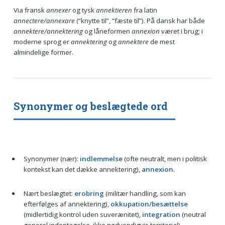
Via fransk
annexer
og tysk
annektieren
fra latin
annectere/annexare
(“knytte til”, “fæste til”). På dansk har både
annektere/annektering
og låneformen
annexion
været i brug; i
moderne sprog er
annektering
og
annektere
de mest
almindelige former.
Synonymer og beslægtede ord
Synonymer (nær):
indlemmelse
(ofte neutralt, men i politisk
kontekst kan det dække annektering),
annexion
.
Nært beslægtet:
erobring
(militær handling, som kan
efterfølges af annektering),
okkupation/besættelse
(midlertidig kontrol uden suverænitet),
integration
(neutral
generel indoptagelse, ikke nødvendigvis territorial).