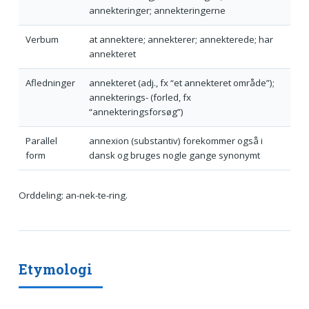
annekteringer; annekteringerne
Verbum
at annektere; annekterer; annekterede; har
annekteret
Afledninger
annekteret (adj., fx “et annekteret område”);
annekterings- (forled, fx
“annekteringsforsøg”)
Parallel
annexion (substantiv) forekommer også i
form
dansk og bruges nogle gange synonymt
Orddeling: an-nek-te-ring.
Etymologi