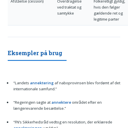
Afståelse (cession)
Overdragelse
Folkeretligt gyldig,
ved traktat og
hvis den følger
samtykke
gældende ret og
legitime parter
Eksempler på brug
“Landets
annektering
af naboprovinsen blev fordømt af det
internationale samfund.”
“Regeringen søgte at
annektere
området efter en
længerevarende besættelse.”
“FN’s Sikkerhedsråd vedtog en resolution, der erklærede
annekteringen
ugyldig.”