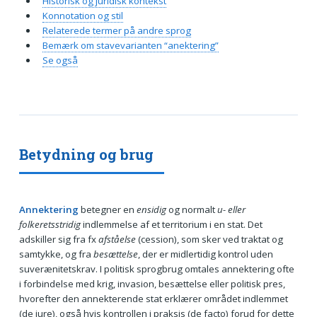
Historisk og juridisk kontekst
Konnotation og stil
Relaterede termer på andre sprog
Bemærk om stavevarianten “anektering”
Se også
Betydning og brug
Annektering
betegner en
ensidig
og normalt
u- eller
folkeretsstridig
indlemmelse af et territorium i en stat. Det
adskiller sig fra fx
afståelse
(cession), som sker ved traktat og
samtykke, og fra
besættelse
, der er midlertidig kontrol uden
suverænitetskrav. I politisk sprogbrug omtales annektering ofte
i forbindelse med krig, invasion, besættelse eller politisk pres,
hvorefter den annekterende stat erklærer området indlemmet
(de jure), også hvis kontrollen i praksis (de facto) forud for dette