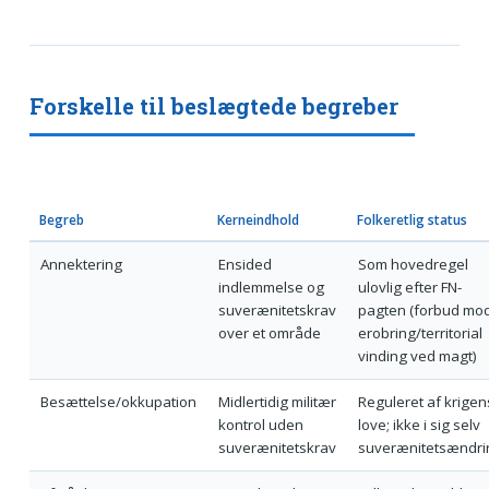
Forskelle til beslægtede begreber
Begreb
Kerneindhold
Folkeretlig status
Annektering
Ensided
Som hovedregel
indlemmelse og
ulovlig efter FN-
suverænitetskrav
pagten (forbud mo
over et område
erobring/territorial
vinding ved magt)
Besættelse/okkupation
Midlertidig militær
Reguleret af krigen
kontrol uden
love; ikke i sig selv
suverænitetskrav
suverænitetsændri