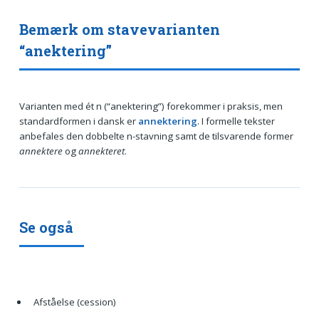
Bemærk om stavevarianten
“anektering”
Varianten med ét n (“anektering”) forekommer i praksis, men
standardformen i dansk er
annektering
. I formelle tekster
anbefales den dobbelte n-stavning samt de tilsvarende former
annektere
og
annekteret
.
Se også
Afståelse (cession)