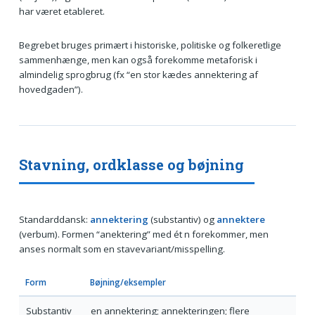
har været etableret.
Begrebet bruges primært i historiske, politiske og folkeretlige
sammenhænge, men kan også forekomme metaforisk i
almindelig sprogbrug (fx “en stor kædes annektering af
hovedgaden”).
Stavning, ordklasse og bøjning
Standarddansk:
annektering
(substantiv) og
annektere
(verbum). Formen “anektering” med ét n forekommer, men
anses normalt som en stavevariant/misspelling.
Form
Bøjning/eksempler
Substantiv
en annektering; annekteringen; flere