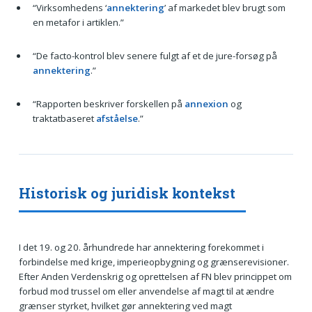
“Virksomhedens ‘
annektering
’ af markedet blev brugt som
en metafor i artiklen.”
“De facto-kontrol blev senere fulgt af et de jure-forsøg på
annektering
.”
“Rapporten beskriver forskellen på
annexion
og
traktatbaseret
afståelse
.”
Historisk og juridisk kontekst
I det 19. og 20. århundrede har annektering forekommet i
forbindelse med krige, imperieopbygning og grænserevisioner.
Efter Anden Verdenskrig og oprettelsen af FN blev princippet om
forbud mod trussel om eller anvendelse af magt til at ændre
grænser styrket, hvilket gør annektering ved magt