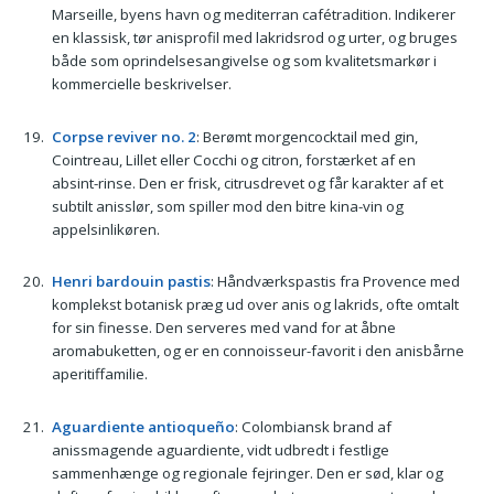
Marseille, byens havn og mediterran cafétradition. Indikerer
en klassisk, tør anisprofil med lakridsrod og urter, og bruges
både som oprindelsesangivelse og som kvalitetsmarkør i
kommercielle beskrivelser.
Corpse reviver no. 2
: Berømt morgencocktail med gin,
Cointreau, Lillet eller Cocchi og citron, forstærket af en
absint-rinse. Den er frisk, citrusdrevet og får karakter af et
subtilt anisslør, som spiller mod den bitre kina-vin og
appelsinlikøren.
Henri bardouin pastis
: Håndværkspastis fra Provence med
komplekst botanisk præg ud over anis og lakrids, ofte omtalt
for sin finesse. Den serveres med vand for at åbne
aromabuketten, og er en connoisseur-favorit i den anisbårne
aperitiffamilie.
Aguardiente antioqueño
: Colombiansk brand af
anissmagende aguardiente, vidt udbredt i festlige
sammenhænge og regionale fejringer. Den er sød, klar og