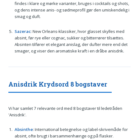
findes i klare og mørke varianter, bruges i cocktails og shots,
og dens intense anis- og sødmeprofil gør den umiskendelig i
smag og duft.
Sazerac
: New Orleans-klassiker, hvor glasset skylles med
absint, før rye eller cognac, sukker og bitterrører tilsættes.
Absinten tilfører et elegant anislag, der dufter mere end det
smager, og viser den aromatiske kraft i en dråbe anisdrik.
Anisdrik Krydsord 8 bogstaver
Vi har samlet 7 relevante ord med 8 bogstaver til ledetråden
'Anisdrik'.
Absinthe
: International betegnelse og label-skrivemåde for
absint, ofte brugt i barsammenhænge og på flasker.