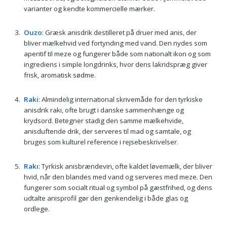
varianter og kendte kommercielle mærker.
Ouzo
: Græsk anisdrik destilleret på druer med anis, der
bliver mælkehvid ved fortynding med vand. Den nydes som
aperitif til meze og fungerer både som nationalt ikon og som
ingrediens i simple longdrinks, hvor dens lakridspræg giver
frisk, aromatisk sødme.
Raki
: Almindelig international skrivemåde for den tyrkiske
anisdrik rakı, ofte brugt i danske sammenhænge og
krydsord. Betegner stadig den samme mælkehvide,
anisduftende drik, der serveres til mad og samtale, og
bruges som kulturel reference i rejsebeskrivelser.
Rakı
: Tyrkisk anisbrændevin, ofte kaldet løvemælk, der bliver
hvid, når den blandes med vand og serveres med meze. Den
fungerer som socialt ritual og symbol på gæstfrihed, og dens
udtalte anisprofil gør den genkendelig i både glas og
ordlege.