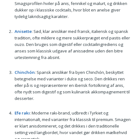
Smagsprofilen hviler på anis, fennikel og malurt, og drikken
dukker op i klassiske cocktails, hvor blot en anelse giver
tydelig lakridsagtig karakter.
Anisette
: Sød, klar anislikør med fransk, italiensk og spansk
tradition, ofte mildere og mere sukkerpræget end pastis eller
ouzo. Den bruges som digestif eller cocktailingrediens og
anses som klassisk udgave af anissødme uden den bitre
urtestemning fra absint.
Chinchón
: Spansk anislikør fra byen Chinchón, beskyttet
betegnelse med varianter i dulce og seco. Den drikkes ren
eller på is og repræsenterer en iberisk fortolkning af anis,
ofte nydt som digestif og som kulinarisk akkompagnement til
desserter.
Efe rakı
: Moderne rakı-brand, udbredt i Tyrkiet og
internationalt, med varianter fra klassisk til premium. Smagen
er klart anisdomineret, og det drikkes i den traditionelle
setting ved langbordet, hvor vandet gør drikken mælkehvid