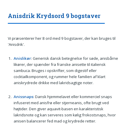
Anisdrik Krydsord 9 bogstaver
Vi præsenterer her 8 ord med 9 bogstaver, der kan bruges til
'Anisdrik'.
Anislikør
: Generisk dansk betegnelse for søde, anisbårne
likører, der spænder fra franske anisette til italiensk
sambuca. Bruges i opskrifter, som digestif eller
cocktailkomponent, og rummer hele familien af klart
aniskrydrede drikke med lakridsagtige noter.
Anissnaps
: Dansk hjemmelavet eller kommerciel snaps
infuseret med anisfrø eller stjerneanis, ofte brugt ved
højtider. Den giver aquavit-basen en karakteristisk
lakridsnote og kan serveres som kølig frokostsnaps, hvor
anisen balancerer fed mad og krydrede retter.