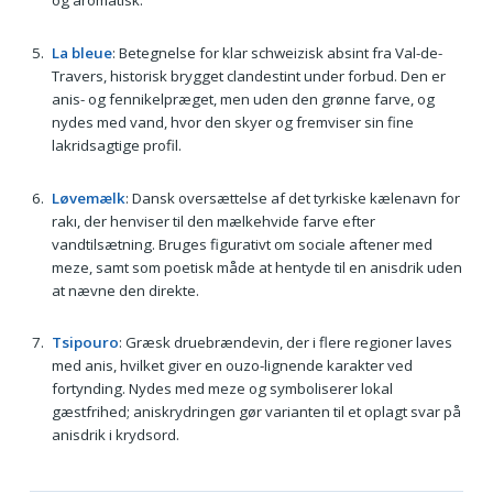
og aromatisk.
La bleue
: Betegnelse for klar schweizisk absint fra Val-de-
Travers, historisk brygget clandestint under forbud. Den er
anis- og fennikelpræget, men uden den grønne farve, og
nydes med vand, hvor den skyer og fremviser sin fine
lakridsagtige profil.
Løvemælk
: Dansk oversættelse af det tyrkiske kælenavn for
rakı, der henviser til den mælkehvide farve efter
vandtilsætning. Bruges figurativt om sociale aftener med
meze, samt som poetisk måde at hentyde til en anisdrik uden
at nævne den direkte.
Tsipouro
: Græsk druebrændevin, der i flere regioner laves
med anis, hvilket giver en ouzo-lignende karakter ved
fortynding. Nydes med meze og symboliserer lokal
gæstfrihed; aniskrydringen gør varianten til et oplagt svar på
anisdrik i krydsord.