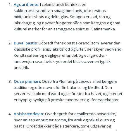
Aguardiente
: I colombiansk kontekst en
sukkerrørsbrændevin smagt med anis, ofte festens
midtpunkt i shots og delte glas. Smagen er sød, ren og
lakridsagtig, og navnet fungerer både som kategori og som
kulturel markør for anissmagende spiritus i Latinamerika.
Duval pastis
: Udbredt fransk pastis-brand, som leverer den
klassiske profil: anis, lakridsrod og urter, der skyer ved vand.
Kendt i caféer og dagligvarehandel, og et lige-ud-af-
landevejen svar, hvis krydsordet blot kræver en typisk
anisdrik.
Ouzo plomari
: Ouzo fra Plomari på Lesvos, med længere
tradition og ofte nævnt for fin balance og blødhed. Den
serveres iskold med vand og småretter fra havet, og mærket
er hyppigt synligt på græske tavernaer og i ferieanekdoter.
Anisbrændevin
: Overbegreb for destillerede anisdrikke,
hvor anisen er primær aroma, fra arak og rakı til ouzo og
pastis. Ordet dækker både stærkere, tørre udgaver og