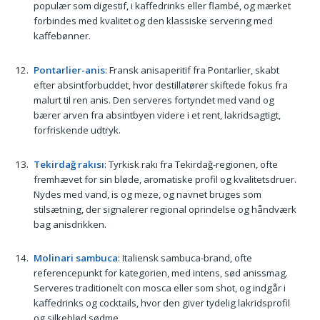
populær som digestif, i kaffedrinks eller flambé, og mærket
forbindes med kvalitet og den klassiske servering med
kaffebønner.
Pontarlier-anis
: Fransk anisaperitif fra Pontarlier, skabt
efter absintforbuddet, hvor destillatører skiftede fokus fra
malurt til ren anis. Den serveres fortyndet med vand og
bærer arven fra absintbyen videre i et rent, lakridsagtigt,
forfriskende udtryk.
Tekirdağ rakısı
: Tyrkisk rakı fra Tekirdağ-regionen, ofte
fremhævet for sin bløde, aromatiske profil og kvalitetsdruer.
Nydes med vand, is og meze, og navnet bruges som
stilsætning, der signalerer regional oprindelse og håndværk
bag anisdrikken.
Molinari sambuca
: Italiensk sambuca-brand, ofte
referencepunkt for kategorien, med intens, sød anissmag.
Serveres traditionelt con mosca eller som shot, og indgår i
kaffedrinks og cocktails, hvor den giver tydelig lakridsprofil
og silkeblød sødme.