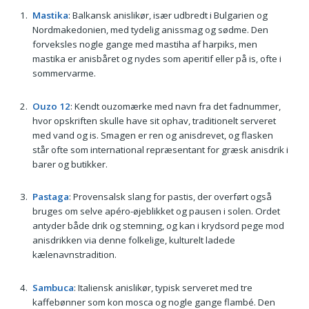
Mastika
: Balkansk anislikør, især udbredt i Bulgarien og
Nordmakedonien, med tydelig anissmag og sødme. Den
forveksles nogle gange med mastiha af harpiks, men
mastika er anisbåret og nydes som aperitif eller på is, ofte i
sommervarme.
Ouzo 12
: Kendt ouzomærke med navn fra det fadnummer,
hvor opskriften skulle have sit ophav, traditionelt serveret
med vand og is. Smagen er ren og anisdrevet, og flasken
står ofte som international repræsentant for græsk anisdrik i
barer og butikker.
Pastaga
: Provensalsk slang for pastis, der overført også
bruges om selve apéro-øjeblikket og pausen i solen. Ordet
antyder både drik og stemning, og kan i krydsord pege mod
anisdrikken via denne folkelige, kulturelt ladede
kælenavnstradition.
Sambuca
: Italiensk anislikør, typisk serveret med tre
kaffebønner som kon mosca og nogle gange flambé. Den