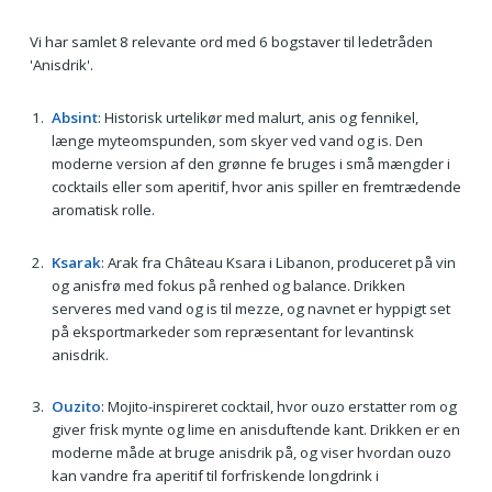
Vi har samlet 8 relevante ord med 6 bogstaver til ledetråden
'Anisdrik'.
Absint
: Historisk urtelikør med malurt, anis og fennikel,
længe myteomspunden, som skyer ved vand og is. Den
moderne version af den grønne fe bruges i små mængder i
cocktails eller som aperitif, hvor anis spiller en fremtrædende
aromatisk rolle.
Ksarak
: Arak fra Château Ksara i Libanon, produceret på vin
og anisfrø med fokus på renhed og balance. Drikken
serveres med vand og is til mezze, og navnet er hyppigt set
på eksportmarkeder som repræsentant for levantinsk
anisdrik.
Ouzito
: Mojito-inspireret cocktail, hvor ouzo erstatter rom og
giver frisk mynte og lime en anisduftende kant. Drikken er en
moderne måde at bruge anisdrik på, og viser hvordan ouzo
kan vandre fra aperitif til forfriskende longdrink i