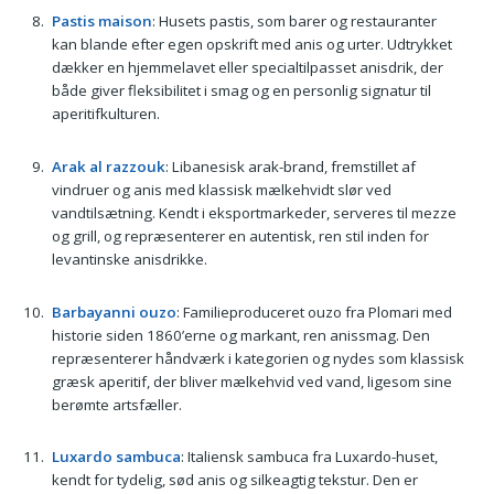
Pastis maison
: Husets pastis, som barer og restauranter
kan blande efter egen opskrift med anis og urter. Udtrykket
dækker en hjemmelavet eller specialtilpasset anisdrik, der
både giver fleksibilitet i smag og en personlig signatur til
aperitifkulturen.
Arak al razzouk
: Libanesisk arak-brand, fremstillet af
vindruer og anis med klassisk mælkehvidt slør ved
vandtilsætning. Kendt i eksportmarkeder, serveres til mezze
og grill, og repræsenterer en autentisk, ren stil inden for
levantinske anisdrikke.
Barbayanni ouzo
: Familieproduceret ouzo fra Plomari med
historie siden 1860’erne og markant, ren anissmag. Den
repræsenterer håndværk i kategorien og nydes som klassisk
græsk aperitif, der bliver mælkehvid ved vand, ligesom sine
berømte artsfæller.
Luxardo sambuca
: Italiensk sambuca fra Luxardo-huset,
kendt for tydelig, sød anis og silkeagtig tekstur. Den er