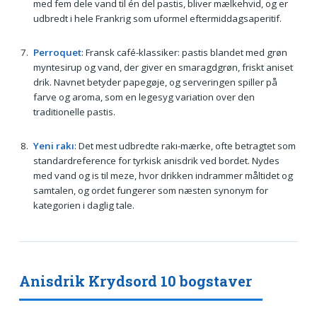
med fem dele vand til én del pastis, bliver mælkehvid, og er
udbredt i hele Frankrig som uformel eftermiddagsaperitif.
Perroquet
: Fransk café-klassiker: pastis blandet med grøn
myntesirup og vand, der giver en smaragdgrøn, friskt aniset
drik. Navnet betyder papegøje, og serveringen spiller på
farve og aroma, som en legesyg variation over den
traditionelle pastis.
Yeni rakı
: Det mest udbredte rakı-mærke, ofte betragtet som
standardreference for tyrkisk anisdrik ved bordet. Nydes
med vand og is til meze, hvor drikken indrammer måltidet og
samtalen, og ordet fungerer som næsten synonym for
kategorien i daglig tale.
Anisdrik Krydsord 10 bogstaver