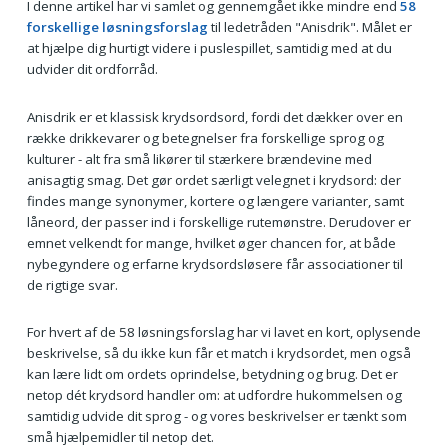
I denne artikel har vi samlet og gennemgået ikke mindre end
58
forskellige løsningsforslag
til ledetråden "Anisdrik". Målet er
at hjælpe dig hurtigt videre i puslespillet, samtidig med at du
udvider dit ordforråd.
Anisdrik er et klassisk krydsordsord, fordi det dækker over en
række drikkevarer og betegnelser fra forskellige sprog og
kulturer - alt fra små likører til stærkere brændevine med
anisagtig smag. Det gør ordet særligt velegnet i krydsord: der
findes mange synonymer, kortere og længere varianter, samt
låneord, der passer ind i forskellige rutemønstre. Derudover er
emnet velkendt for mange, hvilket øger chancen for, at både
nybegyndere og erfarne krydsordsløsere får associationer til
de rigtige svar.
For hvert af de 58 løsningsforslag har vi lavet en kort, oplysende
beskrivelse, så du ikke kun får et match i krydsordet, men også
kan lære lidt om ordets oprindelse, betydning og brug. Det er
netop dét krydsord handler om: at udfordre hukommelsen og
samtidig udvide dit sprog - og vores beskrivelser er tænkt som
små hjælpemidler til netop det.