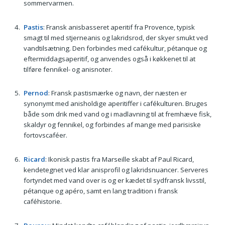
sommervarmen.
Pastis
: Fransk anisbasseret aperitif fra Provence, typisk
smagt til med stjerneanis og lakridsrod, der skyer smukt ved
vandtilsætning. Den forbindes med cafékultur, pétanque og
eftermiddagsaperitif, og anvendes også i køkkenet til at
tilføre fennikel- og anisnoter.
Pernod
: Fransk pastismærke og navn, der næsten er
synonymt med anisholdige aperitiffer i cafékulturen. Bruges
både som drik med vand og i madlavning til at fremhæve fisk,
skaldyr og fennikel, og forbindes af mange med parisiske
fortovscaféer.
Ricard
: Ikonisk pastis fra Marseille skabt af Paul Ricard,
kendetegnet ved klar anisprofil og lakridsnuancer. Serveres
fortyndet med vand over is og er kædet til sydfransk livsstil,
pétanque og apéro, samt en lang tradition i fransk
caféhistorie.