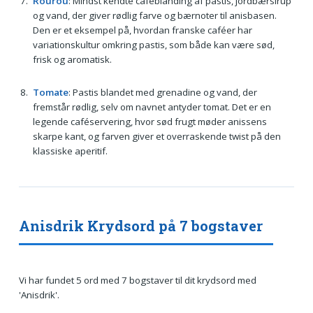
Rourou
: Mindst kendte caféblanding af pastis, jordbærsirup
og vand, der giver rødlig farve og bærnoter til anisbasen.
Den er et eksempel på, hvordan franske caféer har
variationskultur omkring pastis, som både kan være sød,
frisk og aromatisk.
Tomate
: Pastis blandet med grenadine og vand, der
fremstår rødlig, selv om navnet antyder tomat. Det er en
legende caféservering, hvor sød frugt møder anissens
skarpe kant, og farven giver et overraskende twist på den
klassiske aperitif.
Anisdrik Krydsord på 7 bogstaver
Vi har fundet 5 ord med 7 bogstaver til dit krydsord med
'Anisdrik'.