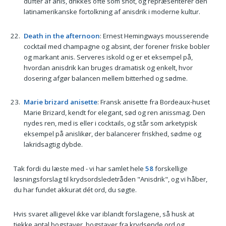
dufter af anis, drikkes ofte som shot, og repræsenterer den
latinamerikanske fortolkning af anisdrik i moderne kultur.
Death in the afternoon
: Ernest Hemingways mousserende
cocktail med champagne og absint, der forener friske bobler
og markant anis. Serveres iskold og er et eksempel på,
hvordan anisdrik kan bruges dramatisk og enkelt, hvor
dosering afgør balancen mellem bitterhed og sødme.
Marie brizard anisette
: Fransk anisette fra Bordeaux-huset
Marie Brizard, kendt for elegant, sød og ren anissmag. Den
nydes ren, med is eller i cocktails, og står som arketypisk
eksempel på anislikør, der balancerer friskhed, sødme og
lakridsagtig dybde.
Tak fordi du læste med - vi har samlet hele
58
forskellige
løsningsforslag til krydsordsledetråden "Anisdrik", og vi håber,
du har fundet akkurat dét ord, du søgte.
Hvis svaret alligevel ikke var iblandt forslagene, så husk at
tjekke antal bogstaver, bogstaver fra krydsende ord og