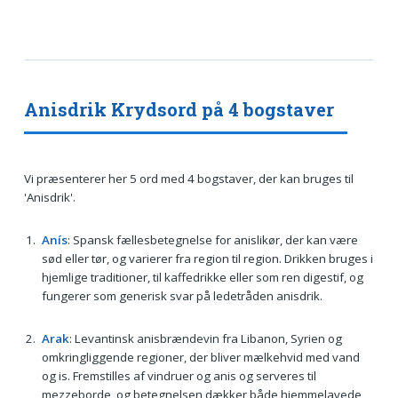
Anisdrik Krydsord på 4 bogstaver
Vi præsenterer her 5 ord med 4 bogstaver, der kan bruges til
'Anisdrik'.
Anís
: Spansk fællesbetegnelse for anislikør, der kan være
sød eller tør, og varierer fra region til region. Drikken bruges i
hjemlige traditioner, til kaffedrikke eller som ren digestif, og
fungerer som generisk svar på ledetråden anisdrik.
Arak
: Levantinsk anisbrændevin fra Libanon, Syrien og
omkringliggende regioner, der bliver mælkehvid med vand
og is. Fremstilles af vindruer og anis og serveres til
mezzeborde, og betegnelsen dækker både hjemmelavede