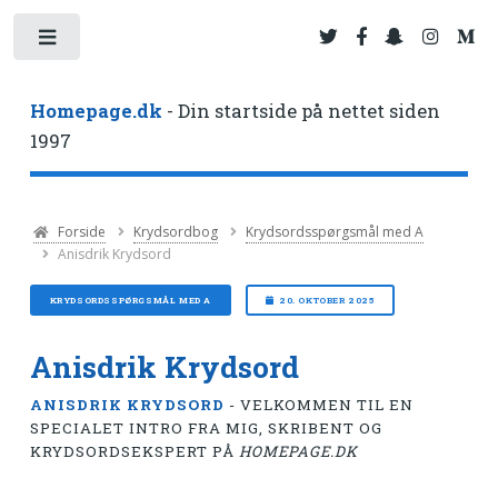
Toggle
Homepage.dk
- Din startside på nettet siden
1997
Forside
Krydsordbog
Krydsordsspørgsmål med A
Anisdrik Krydsord
KRYDSORDSSPØRGSMÅL MED A
20. OKTOBER 2025
Anisdrik Krydsord
ANISDRIK KRYDSORD
- VELKOMMEN TIL EN
SPECIALET INTRO FRA MIG, SKRIBENT OG
KRYDSORDSEKSPERT PÅ
HOMEPAGE.DK