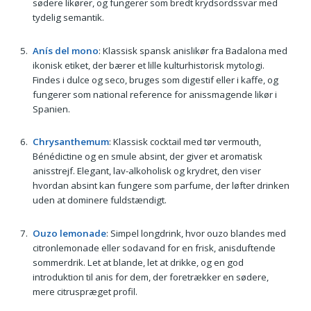
sødere likører, og fungerer som bredt krydsordssvar med
tydelig semantik.
Anís del mono
: Klassisk spansk anislikør fra Badalona med
ikonisk etiket, der bærer et lille kulturhistorisk mytologi.
Findes i dulce og seco, bruges som digestif eller i kaffe, og
fungerer som national reference for anissmagende likør i
Spanien.
Chrysanthemum
: Klassisk cocktail med tør vermouth,
Bénédictine og en smule absint, der giver et aromatisk
anisstrejf. Elegant, lav-alkoholisk og krydret, den viser
hvordan absint kan fungere som parfume, der løfter drinken
uden at dominere fuldstændigt.
Ouzo lemonade
: Simpel longdrink, hvor ouzo blandes med
citronlemonade eller sodavand for en frisk, anisduftende
sommerdrik. Let at blande, let at drikke, og en god
introduktion til anis for dem, der foretrækker en sødere,
mere citruspræget profil.