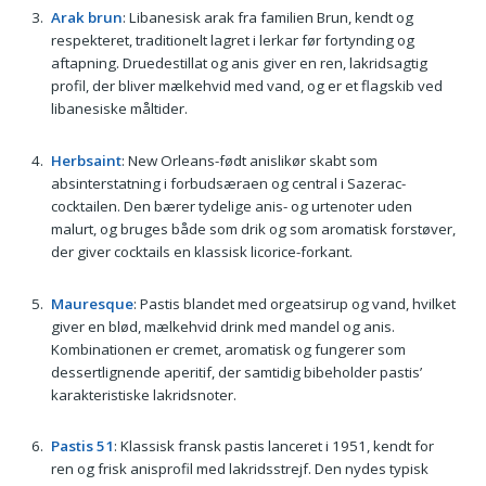
Arak brun
: Libanesisk arak fra familien Brun, kendt og
respekteret, traditionelt lagret i lerkar før fortynding og
aftapning. Druedestillat og anis giver en ren, lakridsagtig
profil, der bliver mælkehvid med vand, og er et flagskib ved
libanesiske måltider.
Herbsaint
: New Orleans-født anislikør skabt som
absinterstatning i forbudsæraen og central i Sazerac-
cocktailen. Den bærer tydelige anis- og urtenoter uden
malurt, og bruges både som drik og som aromatisk forstøver,
der giver cocktails en klassisk licorice-forkant.
Mauresque
: Pastis blandet med orgeatsirup og vand, hvilket
giver en blød, mælkehvid drink med mandel og anis.
Kombinationen er cremet, aromatisk og fungerer som
dessertlignende aperitif, der samtidig bibeholder pastis’
karakteristiske lakridsnoter.
Pastis 51
: Klassisk fransk pastis lanceret i 1951, kendt for
ren og frisk anisprofil med lakridsstrejf. Den nydes typisk