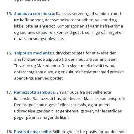
Sambuca con mosca
: Klassisk servering af sambuca med
tre kaffebønner, der symboliserer sundhed, velstand og
lykke, ofte let antændt. Kombinationen af varm kaffe-aroma
og sød anis skaber en ikonisk digestif, som lige så meget er
ritual som smagsoplevelse.
Tsipouro med anis
: Udtrykket bruges for at skelne den
anisforstærkede tsipouro fra den neutrale variant, især i
Thrakien og Makedonien. Den skyer mælkehvidt i vand,
opfører sig som ouzo, og er kulturelt beslægtet med græske
aperitif-ritualer ved bordet.
Ramazzotti sambuca
: En sambuca fra det velkendte
italienske Ramazzotti-hus, der leverer klassisk sød anisprofil.
Den bruges som digestif eller i cocktails, og brandets
udbredelse gør den til et genkendeligt svar, når ledetråden
peger på anissmagende likør.
Pastis de marseille
: Stilbetegnelse for pastis forbundet med