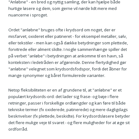
"Anløbne" - en bred og nyttig samling, der kan hjælpe både
hurtige løsere og dem, som gerne vil nørde lidt mere med
nuancerne i sproget.
Ordet "anløbne" bruges ofte i krydsord om noget, der er
misfarvet, oxideret eller patineret - for eksempel metaller, sølv,
eller tekstiler - men kan også dække betydninger som plettede,
forvitrede eller alment slidte. I nogle sammenhænge spiller det
på verbet "anløbe" i betydningen at ankomme til en havn, så
konteksten i ledetråden er afgørende. Denne flertydighed gør
"anløbne" velegnet som krydsordsfodspor, fordi det åbner for
mange synonymer og båret formulerede varianter.
Netop fleksibiliteten er en af grundene til, at "anløbne" er et
populært krydsords-ord: det lader sig frase- og bøje i flere
retninger, passer i forskellige ordlængder og kan føre til både
tekniske termer (fx oxiderede, patinerede) og mere dagligdags
beskrivelser (fx plettede, beskidte). For krydsordsløsere betyder
det flere mulige veje til svaret - og flere muligheder for at øge sit
ordforråd.