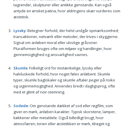
tagrender, skulpturer eller antikke genstande. Kan også
antyde en ønsket patina, hvor aldringens skær vurderes som
æstetisk.
Lyssky
: Betegner forhold, der helst undgår opmærksomhed;
transaktioner, netværk eller metoder, der trives i skyggerne.
Signal om anløben moral eller ulovlige gråzoner.
Pluralformen bruges ofte om miljøer og handlinger, hvor
gennemsigtighed og ansvarlighed savnes.
Skumle
: Folkeligt ord for mistænkelige, lyssky eller
halvluskede forhold, hvor noget føles anløbent. Skumle
typer, skumle baglokaler og skumle aftaler peger på risiko
og uigennemsigtighed. Anvendes bredt i dagligsprog, ofte
med et glimt af noir-stemning.
Sodede
: Om genstande dækket af sod eller røgfilm, som
giver en mørk, anløben karakter. Typisk skorstene, lamper,
køkkener eller metaldele. Også billedligt brugt, hvor
atmosfæren, tonen eller æstetikken er mørk, tilrøget og