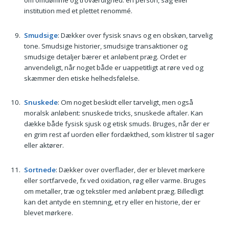
om omdømme og troværdighed: en person, sag eller
institution med et plettet renommé.
Smudsige
: Dækker over fysisk snavs og en obskøn, tarvelig
tone. Smudsige historier, smudsige transaktioner og
smudsige detaljer bærer et anløbent præg. Ordet er
anvendeligt, når noget både er uappetitligt at røre ved og
skæmmer den etiske helhedsfølelse.
Snuskede
: Om noget beskidt eller tarveligt, men også
moralsk anløbent: snuskede tricks, snuskede aftaler. Kan
dække både fysisk sjusk og etisk smuds. Bruges, når der er
en grim rest af uorden eller fordækthed, som klistrer til sager
eller aktører.
Sortnede
: Dækker over overflader, der er blevet mørkere
eller sortfarvede, fx ved oxidation, røg eller varme. Bruges
om metaller, træ og tekstiler med anløbent præg. Billedligt
kan det antyde en stemning, et ry eller en historie, der er
blevet mørkere.