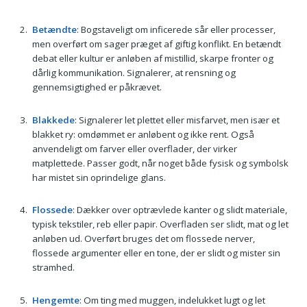
Betændte
: Bogstaveligt om inficerede sår eller processer,
men overført om sager præget af giftig konflikt. En betændt
debat eller kultur er anløben af mistillid, skarpe fronter og
dårlig kommunikation. Signalerer, at rensning og
gennemsigtighed er påkrævet.
Blakkede
: Signalerer let plettet eller misfarvet, men især et
blakket ry: omdømmet er anløbent og ikke rent. Også
anvendeligt om farver eller overflader, der virker
matplettede. Passer godt, når noget både fysisk og symbolsk
har mistet sin oprindelige glans.
Flossede
: Dækker over optrævlede kanter og slidt materiale,
typisk tekstiler, reb eller papir. Overfladen ser slidt, mat og let
anløben ud. Overført bruges det om flossede nerver,
flossede argumenter eller en tone, der er slidt og mister sin
stramhed.
Hengemte
: Om ting med muggen, indelukket lugt og let