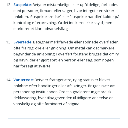
Suspekte
: Betyder mistænkelige eller upålidelige; forbindes
med personer, firmaer eller sager, hvor integriteten virker
anløben. ’Suspekte kredse’ eller ’suspekte handler’ kalder på
kontrol og efterprøvning. Ordet indikerer ikke skyld, men
markerer et klart advarselsflag.
Sværtede
: Betegner mørkfarvede eller sodnede overflader,
ofte fra røg, olie eller gnidning. Om metal kan det markere
begyndende anløbning. I overført forstand bruges det om ry
og navn, der er gjort sort: en person eller sag, som nogen
har forsøgt at sværte.
Vanærede
: Betyder frataget ære; ry og status er blevet
anløbne efter handlinger eller afsløringer. Bruges især om
personer og institutioner. Ordet signalerer tung moralsk
deklassering, hvor tilbagevenden til tidligere anseelse er
vanskelig og ofte forhindret af stigma.