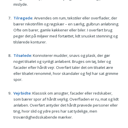
mislyde.
Tilrøgede
: Anvendes om rum, tekstiler eller overflader, der
bærer nikotinfilm og røgskær – en særlig, gulbrun anløbning.
Ofte om barer, gamle køkkener eller biler. I overført brug
peger det på miljøer med fortættet, lidt snusket stemning og
tilslørede konturer.
Tilsølede
: Konnoterer mudder, snavs og plask, der gør
noget tilsølet og synligt anløbent. Bruges om tøj, biler og
facader efter hårdt vejr. Overført taler det om tilsølet ære
eller tilsølet renommé, hvor skandaler og fejl har sat grimme
spor.
Vejrbidte
: Klassisk om ansigter, facader eller redskaber,
som bærer spor af hårdt vejrlig. Overfladen er ru, mat og lidt
anløben. Overført antyder det hårdt prøvede personer eller
ting, hvor slid og ydre pres har sat tydelige, men
troværdighedsskabende mærker.