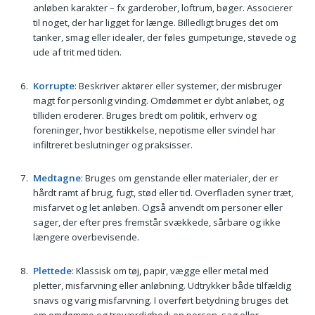
anløben karakter – fx garderober, loftrum, bøger. Associerer
til noget, der har ligget for længe. Billedligt bruges det om
tanker, smag eller idealer, der føles gumpetunge, støvede og
ude af trit med tiden.
Korrupte
: Beskriver aktører eller systemer, der misbruger
magt for personlig vinding. Omdømmet er dybt anløbet, og
tilliden eroderer. Bruges bredt om politik, erhverv og
foreninger, hvor bestikkelse, nepotisme eller svindel har
infiltreret beslutninger og praksisser.
Medtagne
: Bruges om genstande eller materialer, der er
hårdt ramt af brug, fugt, stød eller tid. Overfladen syner træt,
misfarvet og let anløben. Også anvendt om personer eller
sager, der efter pres fremstår svækkede, sårbare og ikke
længere overbevisende.
Plettede
: Klassisk om tøj, papir, vægge eller metal med
pletter, misfarvning eller anløbning. Udtrykker både tilfældig
snavs og varig misfarvning. I overført betydning bruges det