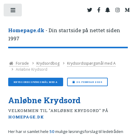
Toggle
Homepage.dk
- Din startside på nettet siden
1997
Forside
Krydsordbog
Krydsordsspørgsmål med A
Anløbne Krydsord
KRYDSORDSSPØRGSMÅL MED A
20. FEBRUAR 2026
Anløbne Krydsord
VELKOMMEN TIL "ANLØBNE KRYDSORD" PÅ
HOMEPAGE.DK
Her har vi samlet hele
50
mulige løsningsforslag til ledetråden