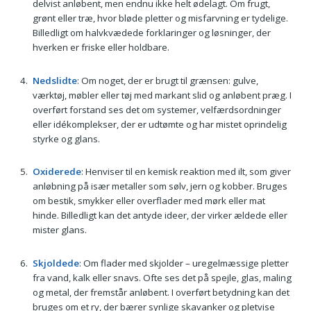
delvist anløbent, men endnu ikke helt ødelagt. Om frugt,
grønt eller træ, hvor bløde pletter og misfarvning er tydelige.
Billedligt om halvkvædede forklaringer og løsninger, der
hverken er friske eller holdbare.
Nedslidte
: Om noget, der er brugt til grænsen: gulve,
værktøj, møbler eller tøj med markant slid og anløbent præg. I
overført forstand ses det om systemer, velfærdsordninger
eller idékomplekser, der er udtømte og har mistet oprindelig
styrke og glans.
Oxiderede
: Henviser til en kemisk reaktion med ilt, som giver
anløbning på især metaller som sølv, jern og kobber. Bruges
om bestik, smykker eller overflader med mørk eller mat
hinde. Billedligt kan det antyde ideer, der virker ældede eller
mister glans.
Skjoldede
: Om flader med skjolder – uregelmæssige pletter
fra vand, kalk eller snavs. Ofte ses det på spejle, glas, maling
og metal, der fremstår anløbent. I overført betydning kan det
bruges om et ry, der bærer synlige skavanker og pletvise