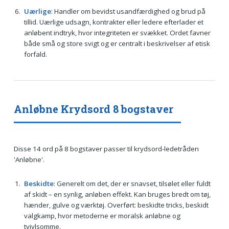
Uærlige
: Handler om bevidst usandfærdighed og brud på
tillid. Uærlige udsagn, kontrakter eller ledere efterlader et
anløbent indtryk, hvor integriteten er svækket. Ordet favner
både små og store svigt og er centralt i beskrivelser af etisk
forfald.
Anløbne Krydsord 8 bogstaver
Disse 14 ord på 8 bogstaver passer til krydsord-ledetråden
'Anløbne'.
Beskidte
: Generelt om det, der er snavset, tilsølet eller fuldt
af skidt – en synlig, anløben effekt. Kan bruges bredt om tøj,
hænder, gulve og værktøj. Overført: beskidte tricks, beskidt
valgkamp, hvor metoderne er moralsk anløbne og
tvivlsomme.