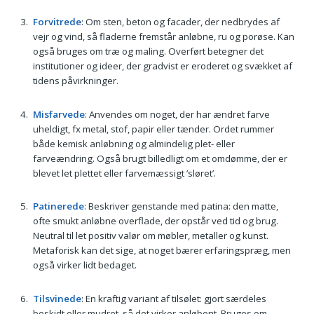
Forvitrede
: Om sten, beton og facader, der nedbrydes af
vejr og vind, så fladerne fremstår anløbne, ru og porøse. Kan
også bruges om træ og maling. Overført betegner det
institutioner og ideer, der gradvist er eroderet og svækket af
tidens påvirkninger.
Misfarvede
: Anvendes om noget, der har ændret farve
uheldigt, fx metal, stof, papir eller tænder. Ordet rummer
både kemisk anløbning og almindelig plet- eller
farveændring. Også brugt billedligt om et omdømme, der er
blevet let plettet eller farvemæssigt ’sløret’.
Patinerede
: Beskriver genstande med patina: den matte,
ofte smukt anløbne overflade, der opstår ved tid og brug.
Neutral til let positiv valør om møbler, metaller og kunst.
Metaforisk kan det sige, at noget bærer erfaringspræg, men
også virker lidt bedaget.
Tilsvinede
: En kraftig variant af tilsølet: gjort særdeles
beskidt eller mudret, så det virker anløbent. Bruges om