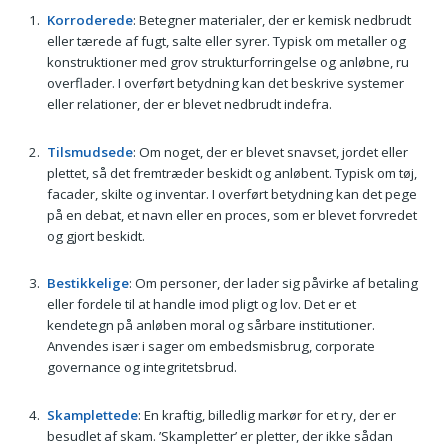
Korroderede
: Betegner materialer, der er kemisk nedbrudt
eller tærede af fugt, salte eller syrer. Typisk om metaller og
konstruktioner med grov strukturforringelse og anløbne, ru
overflader. I overført betydning kan det beskrive systemer
eller relationer, der er blevet nedbrudt indefra.
Tilsmudsede
: Om noget, der er blevet snavset, jordet eller
plettet, så det fremtræder beskidt og anløbent. Typisk om tøj,
facader, skilte og inventar. I overført betydning kan det pege
på en debat, et navn eller en proces, som er blevet forvredet
og gjort beskidt.
Bestikkelige
: Om personer, der lader sig påvirke af betaling
eller fordele til at handle imod pligt og lov. Det er et
kendetegn på anløben moral og sårbare institutioner.
Anvendes især i sager om embedsmisbrug, corporate
governance og integritetsbrud.
Skamplettede
: En kraftig, billedlig markør for et ry, der er
besudlet af skam. ’Skampletter’ er pletter, der ikke sådan