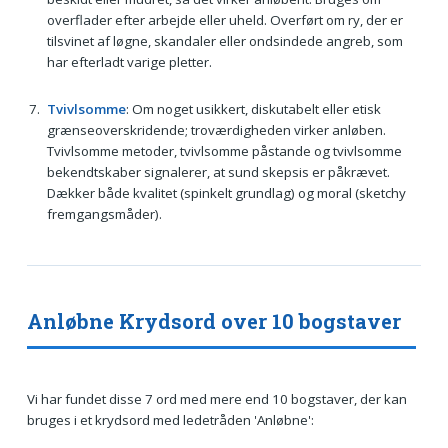
overflader efter arbejde eller uheld. Overført om ry, der er
tilsvinet af løgne, skandaler eller ondsindede angreb, som
har efterladt varige pletter.
Tvivlsomme
: Om noget usikkert, diskutabelt eller etisk
grænseoverskridende; troværdigheden virker anløben.
Tvivlsomme metoder, tvivlsomme påstande og tvivlsomme
bekendtskaber signalerer, at sund skepsis er påkrævet.
Dækker både kvalitet (spinkelt grundlag) og moral (sketchy
fremgangsmåder).
Anløbne Krydsord over 10 bogstaver
Vi har fundet disse 7 ord med mere end 10 bogstaver, der kan
bruges i et krydsord med ledetråden 'Anløbne':