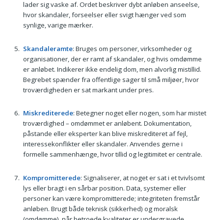
lader sig vaske af. Ordet beskriver dybt anløben anseelse,
hvor skandaler, forseelser eller svigt hænger ved som
synlige, varige mærker.
Skandaleramte
: Bruges om personer, virksomheder og
organisationer, der er ramt af skandaler, og hvis omdømme
er anløbet. Indikerer ikke endelig dom, men alvorlig mistillid.
Begrebet spænder fra offentlige sager til små miljøer, hvor
troværdigheden er sat markant under pres.
Miskrediterede
: Betegner noget eller nogen, som har mistet
troværdighed – omdømmet er anløbent. Dokumentation,
påstande eller eksperter kan blive miskrediteret af fejl,
interessekonflikter eller skandaler. Anvendes gerne i
formelle sammenhænge, hvor tillid og legitimitet er centrale.
Kompromitterede
: Signaliserer, at noget er sat i et tvivlsomt
lys eller bragt i en sårbar position. Data, systemer eller
personer kan være kompromitterede; integriteten fremstår
anløben. Brugt både teknisk (sikkerhed) og moralsk
(omdømme), når betroede kvaliteter er undergravede.