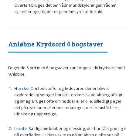
Overført bruges det om ’rådne’ undskyldninger, ’rådne’
systemer og etik, der er gennemsyret af forfald.
Anløbne Krydsord 6 bogstaver
Følgende 5 ord med 6 bogstaver kan bruges i dit krydsord med
'Anløbne'.
Harske
: Om fedtstoffer og fødevarer, der er blevet
oxiderede og smager harskt – en kemisk anløbning af lugt
og smag. Bruges ofte om nødder eller olie. Billedligt peger
det på reaktioner eller bemærkninger, der fremstår bitre,
ufriske og uappetitlige.
Irrede
: Særligt om kobber og messing, der har fået grønlig ir
på overfladen. Et klassisk tegn på anløbning, ofte ses på