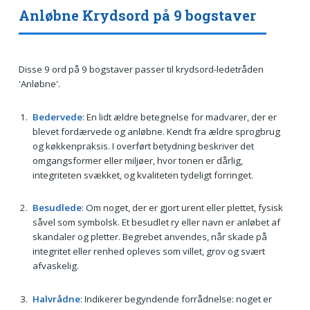
Anløbne Krydsord på 9 bogstaver
Disse 9 ord på 9 bogstaver passer til krydsord-ledetråden
'Anløbne'.
Bedervede
: En lidt ældre betegnelse for madvarer, der er
blevet fordærvede og anløbne. Kendt fra ældre sprogbrug
og køkkenpraksis. I overført betydning beskriver det
omgangsformer eller miljøer, hvor tonen er dårlig,
integriteten svækket, og kvaliteten tydeligt forringet.
Besudlede
: Om noget, der er gjort urent eller plettet, fysisk
såvel som symbolsk. Et besudlet ry eller navn er anløbet af
skandaler og pletter. Begrebet anvendes, når skade på
integritet eller renhed opleves som villet, grov og svært
afvaskelig.
Halvrådne
: Indikerer begyndende forrådnelse: noget er