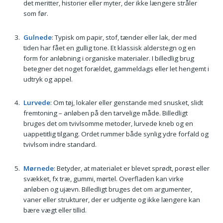
det meritter, historier eller myter, der ikke længere stråler
som før.
Gulnede
: Typisk om papir, stof, tænder eller lak, der med
tiden har fået en gullig tone. Et klassisk alderstegn og en
form for anløbning i organiske materialer. I billedlig brug
betegner det noget forældet, gammeldags eller let hengemt i
udtryk og appel.
Lurvede
: Om tøj, lokaler eller genstande med snusket, slidt
fremtoning – anløben på den tarvelige måde. Billedligt
bruges det om tvivlsomme metoder, lurvede kneb og en
uappetitlig tilgang. Ordet rummer både synlig ydre forfald og
tvivlsom indre standard.
Mørnede
: Betyder, at materialet er blevet sprødt, porøst eller
svækket, fx træ, gummi, mørtel. Overfladen kan virke
anløben og ujævn. Billedligt bruges det om argumenter,
vaner eller strukturer, der er udtjente og ikke længere kan
bære vægt eller tillid.