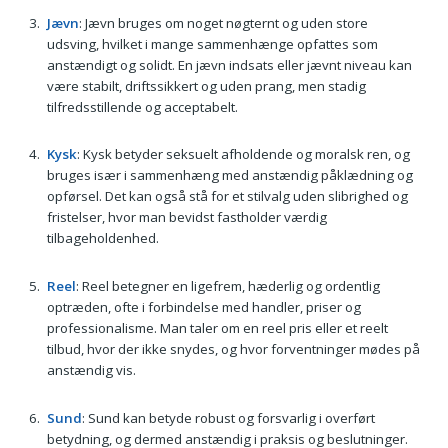
Jævn
: Jævn bruges om noget nøgternt og uden store
udsving, hvilket i mange sammenhænge opfattes som
anstændigt og solidt. En jævn indsats eller jævnt niveau kan
være stabilt, driftssikkert og uden prang, men stadig
tilfredsstillende og acceptabelt.
Kysk
: Kysk betyder seksuelt afholdende og moralsk ren, og
bruges især i sammenhæng med anstændig påklædning og
opførsel. Det kan også stå for et stilvalg uden slibrighed og
fristelser, hvor man bevidst fastholder værdig
tilbageholdenhed.
Reel
: Reel betegner en ligefrem, hæderlig og ordentlig
optræden, ofte i forbindelse med handler, priser og
professionalisme. Man taler om en reel pris eller et reelt
tilbud, hvor der ikke snydes, og hvor forventninger mødes på
anstændig vis.
Sund
: Sund kan betyde robust og forsvarlig i overført
betydning, og dermed anstændig i praksis og beslutninger.