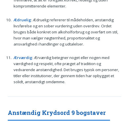
kompromitterende elementer.
Ædruelig
: Ædruelig refererer til mådeholden, anstændig
livsførelse og en sober vurdering uden overdrev. Ordet
bruges både konkret om alkoholforbrug og overført om stil,
hvor man vælger nøgternhed, proportionalitet og
ansvarlighed i handlinger og udtalelser.
Ærværdig
: Ærværdig betegner noget eller nogen med
værdighed og respekt, ofte præget af tradition og
vedvarende anstændighed. Det bruges typisk om personer,
titler eller institutioner, der gennem tiden har opbygget et
solidt, anstændigt omdømme.
Anstændig Krydsord 9 bogstaver