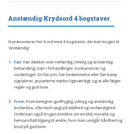
Anstændig Krydsord 4 bogstaver
Vi præsenterer her 6 ord med 4 bogstaver, der kan bruges til
'Anstændig'.
Fair
: Fair dækker over retfærdig, rimelig og anstændig
behandling, især i forhandlinger, konkurrencer og
vurderinger. En fair pris, fair bedømmelse eller fair kamp
signalerer, at parterne mødes ligeværdigt, og at alle følger
regler og god tone.
From
: From betegner gudfrygtig, ydmyg og anstændig
livsførelse, ofte med vægt på mildhed og renfærdighed.
Ordet kan også bruges bredere om en blid, moralsk og
hensynsfuld tilgang til andre, hvor man undgår hårdhed og
brud på god tone.