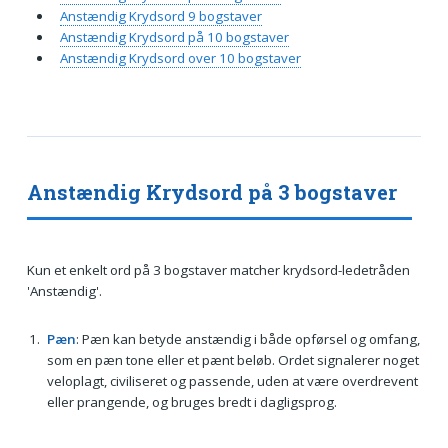
Anstændig Krydsord 9 bogstaver
Anstændig Krydsord på 10 bogstaver
Anstændig Krydsord over 10 bogstaver
Anstændig Krydsord på 3 bogstaver
Kun et enkelt ord på 3 bogstaver matcher krydsord-ledetråden
'Anstændig'.
Pæn
: Pæn kan betyde anstændig i både opførsel og omfang,
som en pæn tone eller et pænt beløb. Ordet signalerer noget
veloplagt, civiliseret og passende, uden at være overdrevent
eller prangende, og bruges bredt i dagligsprog.