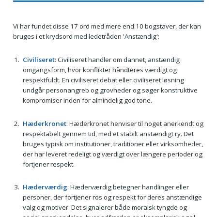
Vi har fundet disse 17 ord med mere end 10 bogstaver, der kan
bruges i et krydsord med ledetråden 'Anstændig':
Civiliseret
: Civiliseret handler om dannet, anstændig
omgangsform, hvor konflikter håndteres værdigt og
respektfuldt. En civiliseret debat eller civiliseret løsning
undgår personangreb og grovheder og søger konstruktive
kompromiser inden for almindelig god tone.
Hæderkronet
: Hæderkronet henviser til noget anerkendt og
respektabelt gennem tid, med et stabilt anstændigt ry. Det
bruges typisk om institutioner, traditioner eller virksomheder,
der har leveret redeligt og værdigt over længere perioder og
fortjener respekt.
Hæderværdig
: Hæderværdig betegner handlinger eller
personer, der fortjener ros og respekt for deres anstændige
valg og motiver. Det signalerer både moralsk tyngde og