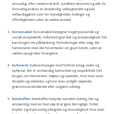
ansvarlig, ofte i relation til drift, sundhed, økonomi og etik. En
forsvarlig praksis er anstændig, velbegrundet og kan
retfærdiggøres over for myndigheder, kolleger og
offentligheden uden at vække anstød.
Konvenabel
: Konvenabel betegner noget passende og
socialt acceptabelt, i tråd med god skik og anstændighed. Det
kan bruges om påklædning, formuleringer eller valg, der
harmonerer med det forventede i en given kreds, uden at
vække opsigt eller forargelse.
Kultiveret
: Kultiveret peger mod forfinet smag, viden og
opførsel, der er anstændig, behersket og respektfuld. Det
bruges om mennesker, miljøer og samtaler, hvor man viser
disciplin og omtanke, og hvor man undgår støjende,
grænseoverskridende eller vulgære udslag.
Retskaffen
: Retskaffen betyder moralsk redelig, fair og
anstændig, med en fast vilje til at gøre det rigtige. Ordet
knytter sig til personlig integritet og ansvarlighed, hvor man