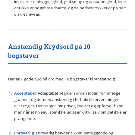
implicerer omhyggelighed, god smag og anstændighed, hvor
der ikke er noget at udsætte, og helhedsindtrykket er på højt,
diskret niveau.
Anstændig Krydsord på 10
bogstaver
Her er 7 gode bud på ord med 10 bogstaver til 'Anstændig'.
Acceptabel
: Acceptabel betyder i orden inden for rimelige
grænser og dermed anstændig i forhold til forventninger
eller regler. Det bruges om priser, kvalitet og opførsel, hvor
man når et niveau, som ikke udløser kritik, selv om det ikke er
prangende.
Forsvarlig
: Forsvarlig betyder sikker, betryggende og