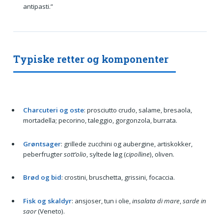
antipasti.”
Typiske retter og komponenter
Charcuteri og oste
: prosciutto crudo, salame, bresaola,
mortadella; pecorino, taleggio, gorgonzola, burrata.
Grøntsager
: grillede zucchini og aubergine, artiskokker,
peberfrugter
sott’olio
, syltede løg (
cipolline
), oliven.
Brød og bid
: crostini, bruschetta, grissini, focaccia.
Fisk og skaldyr
: ansjoser, tun i olie,
insalata di mare
,
sarde in
saor
(Veneto).