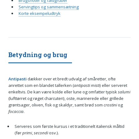
Brugsnoter og faldgruber
Servingtips og sammensætning
Korte eksempeludtryk
Betydning og brug
Antipasti
dækker over et bredt udvalg af småretter, ofte
anrettet som en blandet tallerken (
antipasti misti
) eller serveret
enkeltvis. De kan være kolde eller lune og omfatter typisk
salumi
(lufttørret og røget charcuteri), oste, marinerede eller grillede
grøntsager, oliven, fisk og skaldyr, samt brød som
crostini
og
focaccia
.
Serveres som første kursus i et traditionelt italiensk måltid
(før
primi
,
secondi
osv.).