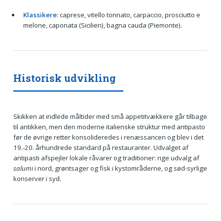
Klassikere
: caprese, vitello tonnato, carpaccio, prosciutto e
melone, caponata (Sicilien), bagna cauda (Piemonte).
Historisk udvikling
Skikken at indlede måltider med små appetitvækkere går tilbage
til antikken, men den moderne italienske struktur med antipasto
før de øvrige retter konsolideredes i renæssancen og blev i det
19.-20. århundrede standard på restauranter. Udvalget af
antipasti afspejler lokale råvarer og traditioner: rige udvalg af
salumi
i nord, grøntsager og fisk i kystområderne, og sød-syrlige
konserver i syd.