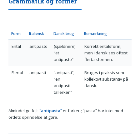
Grammatik og former
Form
Italiensk
Dansk brug
Bemærkning
Ental
antipasto
(sjældnere)
Korrekt entalsform,
“et
men i dansk ses oftest
antipasto”
flertalsformen.
Flertal
antipasti
“antipasti”,
Bruges i praksis som
“en
kollektivt substantiv på
antipasti-
dansk.
tallerken”
Almindelige fejl:
“antipasta”
er forkert; “pasta” har intet med
ordets oprindelse at gøre.