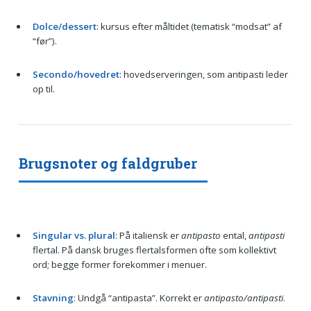
Dolce/dessert
: kursus efter måltidet (tematisk “modsat” af
“før”).
Secondo/hovedret
: hovedserveringen, som antipasti leder
op til.
Brugsnoter og faldgruber
Singular vs. plural
: På italiensk er
antipasto
ental,
antipasti
flertal. På dansk bruges flertalsformen ofte som kollektivt
ord; begge former forekommer i menuer.
Stavning
: Undgå “antipasta”. Korrekt er
antipasto/antipasti
.