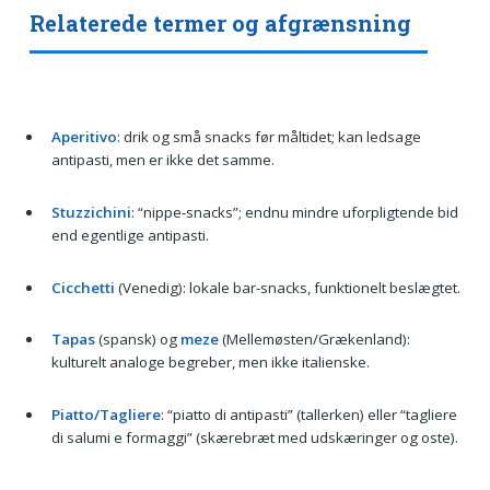
Relaterede termer og afgrænsning
Aperitivo
: drik og små snacks før måltidet; kan ledsage
antipasti, men er ikke det samme.
Stuzzichini
: “nippe-snacks”; endnu mindre uforpligtende bid
end egentlige antipasti.
Cicchetti
(Venedig): lokale bar-snacks, funktionelt beslægtet.
Tapas
(spansk) og
meze
(Mellemøsten/Grækenland):
kulturelt analoge begreber, men ikke italienske.
Piatto/Tagliere
: “piatto di antipasti” (tallerken) eller “tagliere
di salumi e formaggi” (skærebræt med udskæringer og oste).