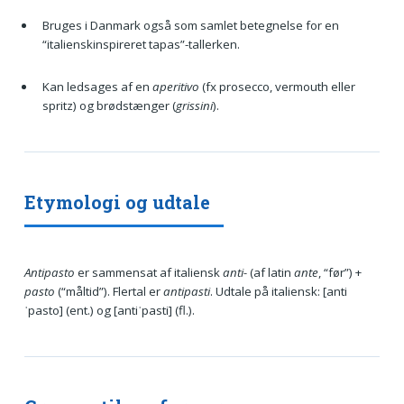
Bruges i Danmark også som samlet betegnelse for en
“italienskinspireret tapas”-tallerken.
Kan ledsages af en
aperitivo
(fx prosecco, vermouth eller
spritz) og brødstænger (
grissini
).
Etymologi og udtale
Antipasto
er sammensat af italiensk
anti-
(af latin
ante
, “før”) +
pasto
(“måltid”). Flertal er
antipasti
. Udtale på italiensk: [anti
ˈpasto] (ent.) og [antiˈpasti] (fl.).