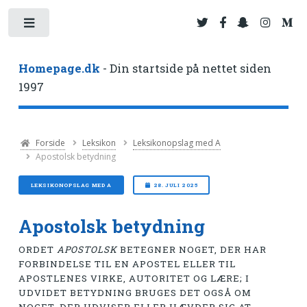
Toggle
Homepage.dk
- Din startside på nettet siden
1997
Forside
Leksikon
Leksikonopslag med A
Apostolsk betydning
LEKSIKONOPSLAG MED A
28. JULI 2025
Apostolsk betydning
ORDET
APOSTOLSK
BETEGNER NOGET, DER HAR
FORBINDELSE TIL EN APOSTEL ELLER TIL
APOSTLENES VIRKE, AUTORITET OG LÆRE; I
UDVIDET BETYDNING BRUGES DET OGSÅ OM