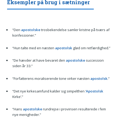
Eksempler på brug i sætninger
“Den
apostolske
trosbekendelse samler kristne på tværs af
konfessioner.”
“Hun talte med en næsten
apostolsk
glød om retfærdighed.”
“De hævder at have bevaret den
apostolske
succession
siden år 33.”
“Forfatterens moraliserende tone virker næsten
apostolsk
.”
“Det nye kirkesamfund kalder sig simpelthen ‘
Apostolsk
Kirke’.”
“Hans
apostolske
rundrejse i provinsen resulterede i fem
nye menigheder.”