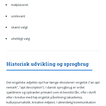
malplaceret
urelevant
skævt valgt
uheldigt valg
Historisk udvikling og sprogbrug
Det engelske adjektiv
apt
har længe eksisteret i engelsk (“an apt
remark”, “apt description”). I dansk sprogbrug er ordet
sjældnere og optræder primært som et bevidst lån, ofte i skrift
eller i kredse med høj engelsk påvirkning (akademia,
kulturjournalistik, kreative miljøer). I almindelig kommunikation