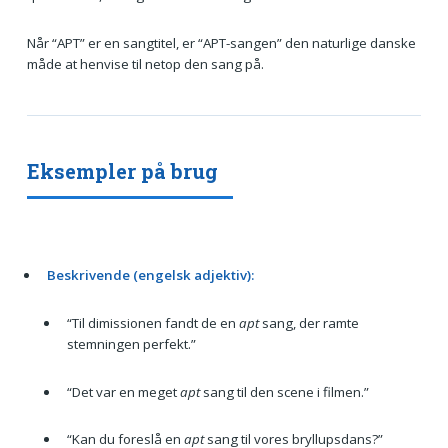
Når “APT” er en sangtitel, er “APT-sangen” den naturlige danske
måde at henvise til netop den sang på.
Eksempler på brug
Beskrivende (engelsk adjektiv):
“Til dimissionen fandt de en
apt
sang, der ramte
stemningen perfekt.”
“Det var en meget
apt
sang til den scene i filmen.”
“Kan du foreslå en
apt
sang til vores bryllupsdans?”