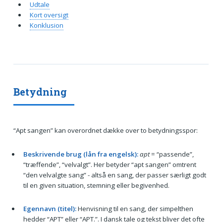
Udtale
Kort oversigt
Konklusion
Betydning
“Apt sangen” kan overordnet dække over to betydningsspor:
Beskrivende brug (lån fra engelsk):
apt
= “passende”,
“træffende”, “velvalgt”. Her betyder “apt sangen” omtrent
“den velvalgte sang” - altså en sang, der passer særligt godt
til en given situation, stemning eller begivenhed.
Egennavn (titel):
Henvisning til en sang, der simpelthen
hedder “APT” eller “APT.”. I dansk tale og tekst bliver det ofte