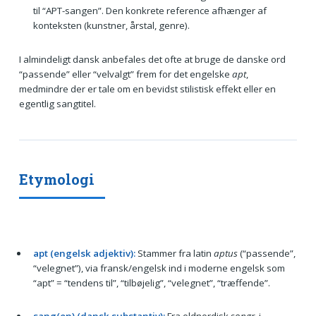
til “APT-sangen”. Den konkrete reference afhænger af
konteksten (kunstner, årstal, genre).
I almindeligt dansk anbefales det ofte at bruge de danske ord
“passende” eller “velvalgt” frem for det engelske
apt
,
medmindre der er tale om en bevidst stilistisk effekt eller en
egentlig sangtitel.
Etymologi
apt (engelsk adjektiv):
Stammer fra latin
aptus
(“passende”,
“velegnet”), via fransk/engelsk ind i moderne engelsk som
“apt” = “tendens til”, “tilbøjelig”, “velegnet”, “træffende”.