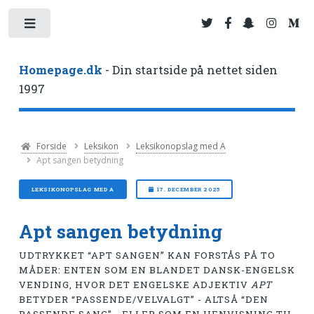
Toggle
Homepage.dk
- Din startside på nettet siden
1997
Forside
Leksikon
Leksikonopslag med A
Apt sangen betydning
LEKSIKONOPSLAG MED A
17. DECEMBER 2025
Apt sangen betydning
UDTRYKKET “APT SANGEN” KAN FORSTÅS PÅ TO
MÅDER: ENTEN SOM EN BLANDET DANSK-ENGELSK
VENDING, HVOR DET ENGELSKE ADJEKTIV
APT
BETYDER “PASSENDE/VELVALGT” - ALTSÅ “DEN