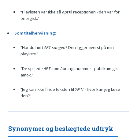
“Playlisten var ikke så
apt
til receptionen - den var for
energisk.”
Som titelhenvisning:
“Har du hørt
APT-sangen
? Den ligger øverst på min
playliste.”
“De spillede
APT
som åbningsnummer - publikum gik
amok.”
“Jeg kan ikke finde teksten til
‘APT.’
- hvor kan jeg læse
den?”
Synonymer og beslægtede udtryk