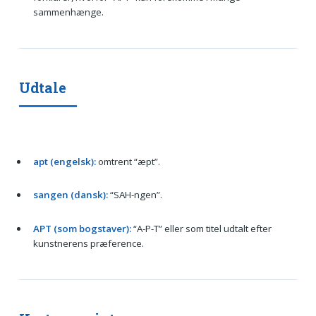
sammenhænge.
Udtale
apt (engelsk):
omtrent “æpt”.
sangen (dansk):
“SAH-ngen”.
APT (som bogstaver):
“A-P-T” eller som titel udtalt efter
kunstnerens præference.