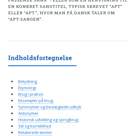
PASSENDE SANG” - ELLER SOM EN HENVISNING TIL
EN KONKRET SANGTITEL, TYPISK SKREVET “APT”
ELLER “APT.”, HVOR MAN PÅ DANSK TALER OM
“APT-SANGEN”.
Indholdsfortegnelse
Betydning
Etymologi
Brug i praksis
Eksempler på brug
Synonymer og beslægtede udtryk
Antonymer
Historisk udvikling og sprogbrug
Stil og korrekthed
Relaterede termer