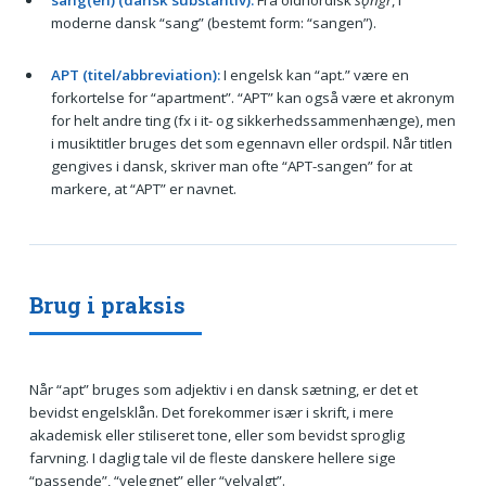
sang(en) (dansk substantiv):
Fra oldnordisk
sǫngr
, i
moderne dansk “sang” (bestemt form: “sangen”).
APT (titel/abbreviation):
I engelsk kan “apt.” være en
forkortelse for “apartment”. “APT” kan også være et akronym
for helt andre ting (fx i it- og sikkerhedssammenhænge), men
i musiktitler bruges det som egennavn eller ordspil. Når titlen
gengives i dansk, skriver man ofte “APT-sangen” for at
markere, at “APT” er navnet.
Brug i praksis
Når “apt” bruges som adjektiv i en dansk sætning, er det et
bevidst engelsklån. Det forekommer især i skrift, i mere
akademisk eller stiliseret tone, eller som bevidst sproglig
farvning. I daglig tale vil de fleste danskere hellere sige
“passende”, “velegnet” eller “velvalgt”.