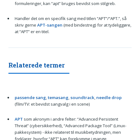
formuleringer, kan “apt” bruges bevidst som stilgreb.
Handler det om en specifik sang med titlen “APT”/“APT.”, så
skriv gerne
APT-sangen
(med bindestreg) for at tydeliggøre,
at “APT” er en titel.
Relaterede termer
passende sang
,
temasang
,
soundtrack
,
needle drop
(film/TV: et bevidst sangvalg i en scene)
APT
som akronym i andre felter: “Advanced Persistent
Threat” (cybersikkerhed), “Advanced Package Tool” (Linux-
pakkesystem) - ikke relateret til musikbetydningen, men
forklarer, hvorfor “APT” kan forekomme i mange