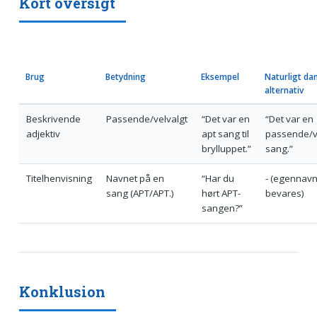
Kort oversigt
Brug
Betydning
Eksempel
Naturligt da
alternativ
Beskrivende
Passende/velvalgt
“Det var en
“Det var en
adjektiv
apt sang til
passende/v
brylluppet.”
sang.”
Titelhenvisning
Navnet på en
“Har du
- (egennav
sang (APT/APT.)
hørt APT-
bevares)
sangen?”
Konklusion