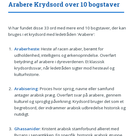
Arabere Krydsord over 10 bogstaver
Vi har fundet disse 33 ord med mere end 10 bogstaver, der kan
bruges i et krydsord med ledetråden 'Arabere':
Araberheste
: Heste af racen araber, berømt for
udholdenhed, intelligens og ørkenoprindelse. Overført
betydning af arabere i dyreverdenen. Et klassisk
krydsordssvar, når ledetråden sigter mod hesteavl og
kulturhistorie.
Arabisering
: Proces hvor sprog, navne eller samfund
antager arabisk præg. Overført svar på arabere, gennem
kulturel og sproglig påvirkning. Krydsord bruger det som et
begrebsord, der indrammer arabisk udbredelse historisk og
nutidigt.
Ghassanider
: Kristent arabisk stamforbund allieret med
Byzans i senantikken. En specifik, historisk arabisk gruppe,