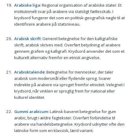
Arabiske liga
: Regional organisation af arabiske stater. Et
institutionelt svar på arabere via statsligt fællesskab. I
krydsord fungerer det som en politisk-geografisk nøgle til at
identificere arabere på statsniveau.
Arabisk skrift
: Generel betegnelse for den kalligrafiske
skrift, arabisk skrives med. Overført betydning af arabere
gennem grafem og kalligrafi. Krydsord anvender det som et
kulturelt alternativ fremfor en etnisk angivelse.
Arabisktalende
: Betegnelse for mennesker, der taler
arabisk som modersmål eller flydende sprog. Svarer
indirekte på arabere via sproget fremfor etnicitet. Velegnet i
krydsord, når vinklen er sproglig frem for national eller
kulturel identitet.
Gummi arabicum
: Latinsk-baseret betegnelse for gum
arabic, brugt i ældre fagtekster. Overført forbindelse til
arabere via handelsbetegnelse. Krydsord udnytter ofte den
latinske form som en klassisk, lærd variant.