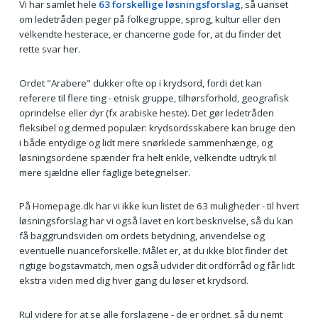
Vi har samlet hele
63 forskellige løsningsforslag
, så uanset
om ledetråden peger på folkegruppe, sprog, kultur eller den
velkendte hesterace, er chancerne gode for, at du finder det
rette svar her.
Ordet "Arabere" dukker ofte op i krydsord, fordi det kan
referere til flere ting - etnisk gruppe, tilhørsforhold, geografisk
oprindelse eller dyr (fx arabiske heste). Det gør ledetråden
fleksibel og dermed populær: krydsordsskabere kan bruge den
i både entydige og lidt mere snørklede sammenhænge, og
løsningsordene spænder fra helt enkle, velkendte udtryk til
mere sjældne eller faglige betegnelser.
På Homepage.dk har vi ikke kun listet de 63 muligheder - til hvert
løsningsforslag har vi også lavet en kort beskrivelse, så du kan
få baggrundsviden om ordets betydning, anvendelse og
eventuelle nuanceforskelle. Målet er, at du ikke blot finder det
rigtige bogstavmatch, men også udvider dit ordforråd og får lidt
ekstra viden med dig hver gang du løser et krydsord.
Rul videre for at se alle forslagene - de er ordnet, så du nemt