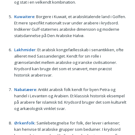
og stat i en velkendt kombination.
Kuwaitere
: Borgere i Kuwait, et arabisktalende land i Golfen.
Et mere specifikt nationalt svar under arabere i krydsord.
Indikerer Gulf-staternes arabiske dimension og moderne
statsdannelse på Den Arabiske Halvø.
Lakhmider
: Et arabisk kongefællesskab i senantikken, ofte
allieret med Sassanideriget. Kendt for sin rolle i
grænselandet mellem arabiske og iranske civilisationer.
Krydsord kan bruge det som et snævert, men præcist
historisk arabersvar.
Nabatæere
: Antikt arabisk folk kendt for byen Petra og
handel i Levanten og Arabien. Et klassisk historisk eksempel
på arabere før islamisk tid. Krydsord bruger det som kulturelt
og arkæologisk vinklet svar.
Ørkenfolk
: Samlebetegnelse for folk, der lever i ørkener;
kan henvise til arabiske grupper som beduiner. I krydsord