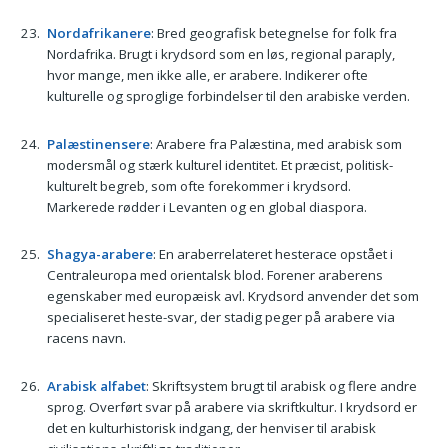
Nordafrikanere
: Bred geografisk betegnelse for folk fra
Nordafrika. Brugt i krydsord som en løs, regional paraply,
hvor mange, men ikke alle, er arabere. Indikerer ofte
kulturelle og sproglige forbindelser til den arabiske verden.
Palæstinensere
: Arabere fra Palæstina, med arabisk som
modersmål og stærk kulturel identitet. Et præcist, politisk-
kulturelt begreb, som ofte forekommer i krydsord.
Markerede rødder i Levanten og en global diaspora.
Shagya-arabere
: En araberrelateret hesterace opstået i
Centraleuropa med orientalsk blod. Forener araberens
egenskaber med europæisk avl. Krydsord anvender det som
specialiseret heste-svar, der stadig peger på arabere via
racens navn.
Arabisk alfabet
: Skriftsystem brugt til arabisk og flere andre
sprog. Overført svar på arabere via skriftkultur. I krydsord er
det en kulturhistorisk indgang, der henviser til arabisk