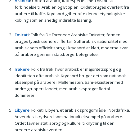
Arabica
: Coffea arabica, kaffespecies med historisk
forbindelse til Arabien og Etiopien. Ordet bruges overført fra
arabere til kaffe. Krydsord griber ofte denne etymologiske
kobling som en snedig, indirekte løsning.
Emirati
: Folk fra De Forenede Arabiske Emirater; formen
bruges typisk uændret i flertal. Golfarabisk nationalitet med
arabisk som officielt sprog. I krydsord et klart, moderne svar
på arabere gennem statsborgerbetegnelse.
Irakere
: Folk fra Irak, hvor arabisk er majoritetssprog og
identiteten ofte arabisk. Krydsord bruger det som nationalt
eksempel på arabere i Mellemøsten. Sam-eksisterer med
andre grupper i landet, men arabisksproget flertal
dominerer.
Libyere
: Folket i Libyen, et arabisk sprogområde i Nordafrika.
Anvendes i krydsord som nationalt eksempel på arabere.
Ordet favner stat, sprog og kulturel tilknytning til den
bredere arabiske verden.