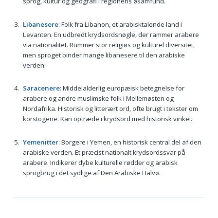
sprog, kultur og geografi i regionens øsamfund.
Libanesere
: Folk fra Libanon, et arabisktalende land i
Levanten. En udbredt krydsordsnøgle, der rammer arabere
via nationalitet. Rummer stor religiøs og kulturel diversitet,
men sproget binder mange libanesere til den arabiske
verden.
Saracenere
: Middelalderlig europæisk betegnelse for
arabere og andre muslimske folk i Mellemøsten og
Nordafrika. Historisk og litterært ord, ofte brugt i tekster om
korstogene. Kan optræde i krydsord med historisk vinkel.
Yemenitter
: Borgere i Yemen, en historisk central del af den
arabiske verden. Et præcist nationalt krydsordssvar på
arabere. Indikerer dybe kulturelle rødder og arabisk
sprogbrug i det sydlige af Den Arabiske Halvø.