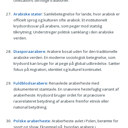
civilisations skriftlige traditioner.
Arabiske stater
: Samlebetegnelse for lande, hvor arabisk er
officielt sprog og kulturen ofte arabisk. Et institutionelt
krydsordssvar på arabere, som peger mod statslig
tilknytning. Understreger politisk samklang i den arabiske
verden.
Diasporaarabere
: Arabere bosat uden for den traditionelle
arabiske verden. En moderne sociologisk betegnelse, som
krydsord kan bruge for at pege på global udbredelse. Sætter
fokus på migration, identitet og kulturel kontinuitet.
Fuldblodsarabere
: Renavlede araberheste med
dokumenteret stamtavle. En snævrere hestefaglig variant af
araberheste. Krydsord bruger ordet for at præcisere
racerelateret betydning af arabere fremfor etnisk eller
national betydning.
Polske araberheste
: Araberheste avlet i Polen, berømte for
sport og show. Eksempel på, hvordan arabere i