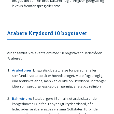
bruges det som en bred kulturel nøgle. Angiver geografi og
levevis fremfor sprog eller stat.
Arabere Krydsord 10 bogstaver
Vi har samlet 5 relevante ord med 10 bogstaver til ledetråden
'Arabere'.
Arabofoner
: Linguistisk betegnelse for personer eller
samfund, hvor arabisk er hovedsproget. Mere fagsproglig
end arabisktalende, men kan dukke op i krydsord. Indfanger
idéen om sprogfællesskab uafhængigt af stat og religion.
Bahreinere
: Statsborgere i Bahrain, et arabisktalende
kongedømme i Golfen. Et nydeligt krydsordsord, når
ledetråden arabere søges via små Golfstater. Forbinder