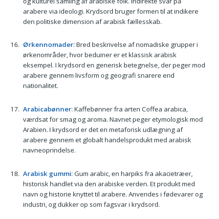
og kulturel samling af arabiske folk. Indirekte svar på
arabere via ideologi. Krydsord bruger formen til at indikere
den politiske dimension af arabisk fællesskab.
Ørkennomader
: Bred beskrivelse af nomadiske grupper i
ørkenområder, hvor beduiner er et klassisk arabisk
eksempel. I krydsord en generisk betegnelse, der peger mod
arabere gennem livsform og geografi snarere end
nationalitet.
Arabicabønner
: Kaffebønner fra arten Coffea arabica,
værdsat for smag og aroma. Navnet peger etymologisk mod
Arabien. I krydsord er det en metaforisk udlægning af
arabere gennem et globalt handelsprodukt med arabisk
navneoprindelse.
Arabisk gummi
: Gum arabic, en harpiks fra akacietræer,
historisk handlet via den arabiske verden. Et produkt med
navn og historie knyttet til arabere. Anvendes i fødevarer og
industri, og dukker op som fagsvar i krydsord.