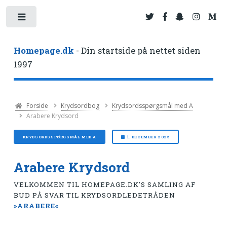
Toggle
Homepage.dk
- Din startside på nettet siden
1997
Forside
Krydsordbog
Krydsordsspørgsmål med A
Arabere Krydsord
KRYDSORDSSPØRGSMÅL MED A
1. DECEMBER 2025
Arabere Krydsord
VELKOMMEN TIL HOMEPAGE.DK'S SAMLING AF
BUD PÅ SVAR TIL KRYDSORDLEDETRÅDEN
»ARABERE«