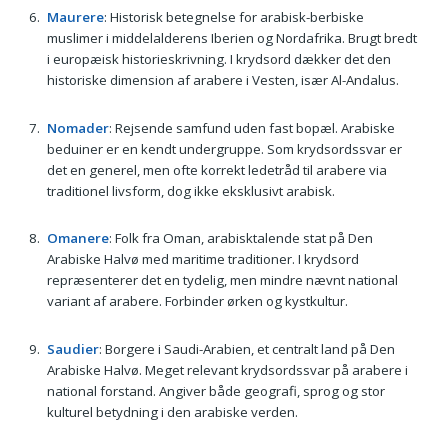
Maurere
: Historisk betegnelse for arabisk-berbiske
muslimer i middelalderens Iberien og Nordafrika. Brugt bredt
i europæisk historieskrivning. I krydsord dækker det den
historiske dimension af arabere i Vesten, især Al-Andalus.
Nomader
: Rejsende samfund uden fast bopæl. Arabiske
beduiner er en kendt undergruppe. Som krydsordssvar er
det en generel, men ofte korrekt ledetråd til arabere via
traditionel livsform, dog ikke eksklusivt arabisk.
Omanere
: Folk fra Oman, arabisktalende stat på Den
Arabiske Halvø med maritime traditioner. I krydsord
repræsenterer det en tydelig, men mindre nævnt national
variant af arabere. Forbinder ørken og kystkultur.
Saudier
: Borgere i Saudi-Arabien, et centralt land på Den
Arabiske Halvø. Meget relevant krydsordssvar på arabere i
national forstand. Angiver både geografi, sprog og stor
kulturel betydning i den arabiske verden.