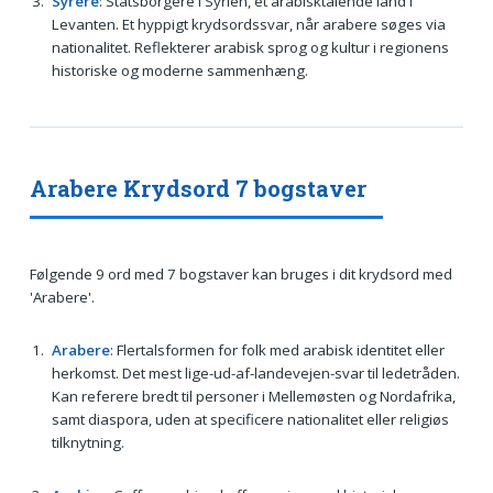
Syrere
: Statsborgere i Syrien, et arabisktalende land i
Levanten. Et hyppigt krydsordssvar, når arabere søges via
nationalitet. Reflekterer arabisk sprog og kultur i regionens
historiske og moderne sammenhæng.
Arabere Krydsord 7 bogstaver
Følgende 9 ord med 7 bogstaver kan bruges i dit krydsord med
'Arabere'.
Arabere
: Flertalsformen for folk med arabisk identitet eller
herkomst. Det mest lige-ud-af-landevejen-svar til ledetråden.
Kan referere bredt til personer i Mellemøsten og Nordafrika,
samt diaspora, uden at specificere nationalitet eller religiøs
tilknytning.