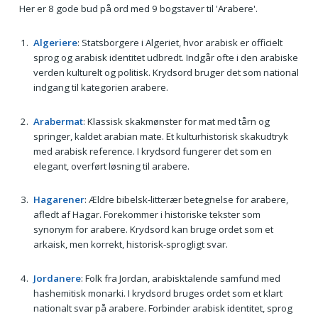
Her er 8 gode bud på ord med 9 bogstaver til 'Arabere'.
Algeriere
: Statsborgere i Algeriet, hvor arabisk er officielt
sprog og arabisk identitet udbredt. Indgår ofte i den arabiske
verden kulturelt og politisk. Krydsord bruger det som national
indgang til kategorien arabere.
Arabermat
: Klassisk skakmønster for mat med tårn og
springer, kaldet arabian mate. Et kulturhistorisk skakudtryk
med arabisk reference. I krydsord fungerer det som en
elegant, overført løsning til arabere.
Hagarener
: Ældre bibelsk-litterær betegnelse for arabere,
afledt af Hagar. Forekommer i historiske tekster som
synonym for arabere. Krydsord kan bruge ordet som et
arkaisk, men korrekt, historisk-sprogligt svar.
Jordanere
: Folk fra Jordan, arabisktalende samfund med
hashemitisk monarki. I krydsord bruges ordet som et klart
nationalt svar på arabere. Forbinder arabisk identitet, sprog