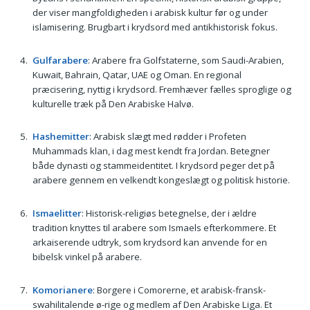
der viser mangfoldigheden i arabisk kultur før og under
islamisering. Brugbart i krydsord med antikhistorisk fokus.
Gulfarabere
: Arabere fra Golfstaterne, som Saudi-Arabien,
Kuwait, Bahrain, Qatar, UAE og Oman. En regional
præcisering, nyttig i krydsord. Fremhæver fælles sproglige og
kulturelle træk på Den Arabiske Halvø.
Hashemitter
: Arabisk slægt med rødder i Profeten
Muhammads klan, i dag mest kendt fra Jordan. Betegner
både dynasti og stammeidentitet. I krydsord peger det på
arabere gennem en velkendt kongeslægt og politisk historie.
Ismaelitter
: Historisk-religiøs betegnelse, der i ældre
tradition knyttes til arabere som Ismaels efterkommere. Et
arkaiserende udtryk, som krydsord kan anvende for en
bibelsk vinkel på arabere.
Komorianere
: Borgere i Comorerne, et arabisk-fransk-
swahilitalende ø-rige og medlem af Den Arabiske Liga. Et