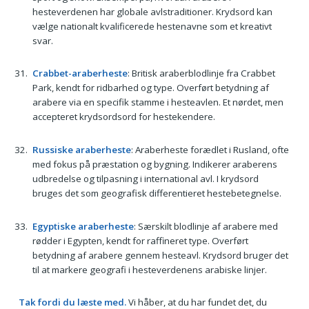
hesteverdenen har globale avlstraditioner. Krydsord kan
vælge nationalt kvalificerede hestenavne som et kreativt
svar.
Crabbet-araberheste
: Britisk araberblodlinje fra Crabbet
Park, kendt for ridbarhed og type. Overført betydning af
arabere via en specifik stamme i hesteavlen. Et nørdet, men
accepteret krydsordsord for hestekendere.
Russiske araberheste
: Araberheste forædlet i Rusland, ofte
med fokus på præstation og bygning. Indikerer araberens
udbredelse og tilpasning i international avl. I krydsord
bruges det som geografisk differentieret hestebetegnelse.
Egyptiske araberheste
: Særskilt blodlinje af arabere med
rødder i Egypten, kendt for raffineret type. Overført
betydning af arabere gennem hesteavl. Krydsord bruger det
til at markere geografi i hesteverdenens arabiske linjer.
Tak fordi du læste med.
Vi håber, at du har fundet det, du