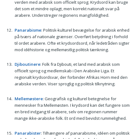
verden med arabisk som officielt sprog. Krydsord kan bruge
det som et mindre oplagt, men korrekt nationalt svar på
arabere. Understreger regionens mangfoldighed.
Panarabisme
: Politisk-kulturel bevægelse for arabisk enhed
på tværs af nationale grænser. Overført betydning i forhold
til ordet arabere. Ofte et krydsordsord, når ledetråden sigter
mod idéhistorie og mellemøstlig politisk tænkning.
Djiboutinere
: Folk fra Djibouti, et land med arabisk som
officielt sprog og medlemskab i Den Arabiske Liga. Et
regionalt krydsordsvar, der forbinder Afrikas Horn med den
arabiske verden. Viser sproglig og politisk tilknytning.
Mellemøstere
: Geografisk og kulturel betegnelse for
mennesker fra Mellemøsten. I krydsord kan det fungere som
en bred indgang til arabere, selv om regionen rummer
mange ikke-arabiske folk. Et ord med bevidst rummelighed.
Panarabister
: Tilhængere af panarabisme, idéen om politisk