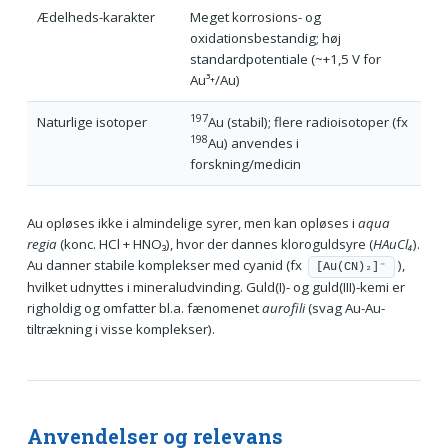
Ædelheds-karakter
Meget korrosions- og
oxidationsbestandig; høj
standardpotentiale (~+1,5 V for
Au³⁺/Au)
197
Naturlige isotoper
Au (stabil); flere radioisotoper (fx
198
Au) anvendes i
forskning/medicin
Au opløses ikke i almindelige syrer, men kan opløses i
aqua
regia
(konc. HCl + HNO₃), hvor der dannes kloroguldsyre (
HAuCl₄
).
Au danner stabile komplekser med cyanid (fx
),
[Au(CN)₂]⁻
hvilket udnyttes i mineraludvinding. Guld(I)- og guld(III)-kemi er
righoldig og omfatter bl.a. fænomenet
aurofili
(svag Au-Au-
tiltrækning i visse komplekser).
Anvendelser og relevans