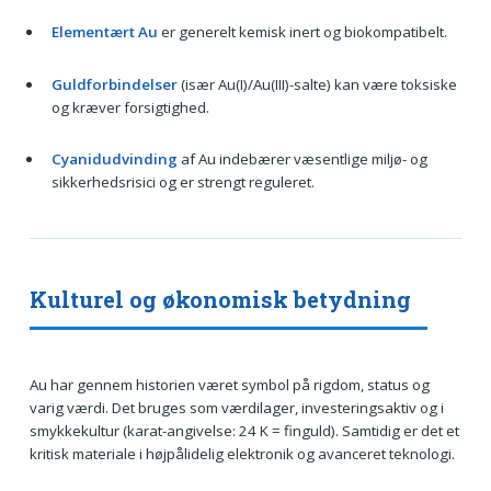
Elementært Au
er generelt kemisk inert og biokompatibelt.
Guldforbindelser
(især Au(I)/Au(III)-salte) kan være toksiske
og kræver forsigtighed.
Cyanidudvinding
af Au indebærer væsentlige miljø- og
sikkerhedsrisici og er strengt reguleret.
Kulturel og økonomisk betydning
Au har gennem historien været symbol på rigdom, status og
varig værdi. Det bruges som værdilager, investeringsaktiv og i
smykkekultur (karat-angivelse: 24 K = finguld). Samtidig er det et
kritisk materiale i højpålidelig elektronik og avanceret teknologi.