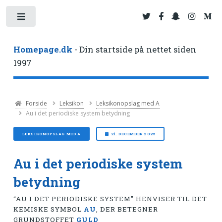
Toggle
Homepage.dk
- Din startside på nettet siden
1997
Forside
Leksikon
Leksikonopslag med A
Au i det periodiske system betydning
LEKSIKONOPSLAG MED A
21. DECEMBER 2025
Au i det periodiske system
betydning
“AU I DET PERIODISKE SYSTEM” HENVISER TIL DET
KEMISKE SYMBOL
AU
, DER BETEGNER
GRUNDSTOFFET
GULD