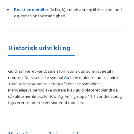
Reaktive metaller
(fx Na, K), i modsætning til Au’s ædelhed
og korrosionsbestandighed.
Historisk udvikling
Guld har været kendt siden forhistorisk tid som natmetal i
naturen. Dets kemiske symbol
Au
blev etableret ud fra latin i
1800-tallets standardisering af kemiske symboler. I
Mendelejevs periodiske system blev guld placeret blandt de
såkaldte møntmetaller (Cu, Ag, Au) i gruppe 11, hvor det stadig
figurerer i moderne versioner af tabellen.