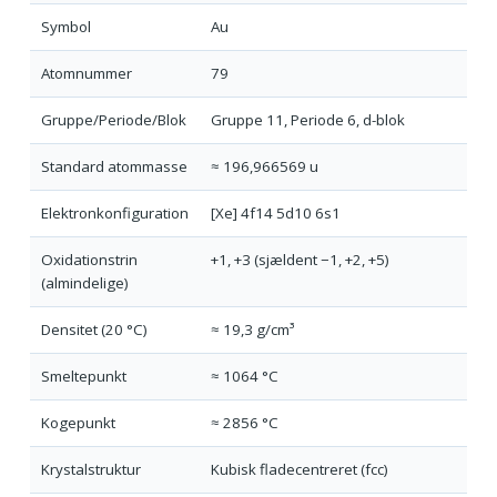
Symbol
Au
Atomnummer
79
Gruppe/Periode/Blok
Gruppe 11, Periode 6, d-blok
Standard atommasse
≈ 196,966569 u
Elektronkonfiguration
[Xe] 4f14 5d10 6s1
Oxidationstrin
+1, +3 (sjældent −1, +2, +5)
(almindelige)
Densitet (20 °C)
≈ 19,3 g/cm³
Smeltepunkt
≈ 1064 °C
Kogepunkt
≈ 2856 °C
Krystalstruktur
Kubisk fladecentreret (fcc)