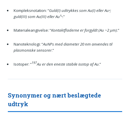
Kompleksnotation: “
Guld(I) udtrykkes som Au(I) eller Au⁺;
guld(III) som Au(III) eller Au³⁺
.”
Materialeangivelse: “
Kontaktfladerne er forgyldt (Au ~2 µm)
.”
Nanoteknologi: “
AuNPs med diameter 20 nm anvendes til
plasmoniske sensorer
.”
197
Isotoper: “
Au er den eneste stabile isotop af Au
.”
Synonymer og nært beslægtede
udtryk