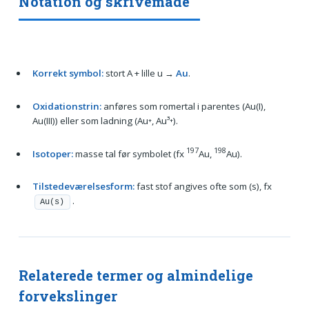
Notation og skrivemåde
Korrekt symbol:
stort A + lille u →
Au
.
Oxidationstrin:
anføres som romertal i parentes (Au(I),
Au(III)) eller som ladning (Au⁺, Au³⁺).
197
198
Isotoper:
masse tal før symbolet (fx
Au,
Au).
Tilstedeværelsesform:
fast stof angives ofte som (s), fx
.
Au(s)
Relaterede termer og almindelige
forvekslinger