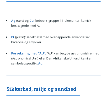
Ag
(sølv) og
Cu
(kobber): gruppe 11-elementer, kemisk
beslægtede med Au.
Pt
(platin): ædelmetal med overlappende anvendelser i
katalyse og smykker.
Forveksling med “AU”:
“AU” kan betyde astronomisk enhed
(Astronomical Unit) eller Den Afrikanske Union. I kemi er
symbolet specifikt
Au
.
Sikkerhed, miljø og sundhed