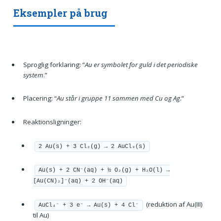
Eksempler på brug
Sproglig forklaring: “
Au er symbolet for guld i det periodiske
system
.”
Placering: “
Au står i gruppe 11 sammen med Cu og Ag
.”
Reaktionsligninger:
2 Au(s) + 3 Cl₂(g) → 2 AuCl₃(s)
Au(s) + 2 CN⁻(aq) + ½ O₂(g) + H₂O(l) →
[Au(CN)₂]⁻(aq) + 2 OH⁻(aq)
(reduktion af Au(III)
AuCl₄⁻ + 3 e⁻ → Au(s) + 4 Cl⁻
til Au)