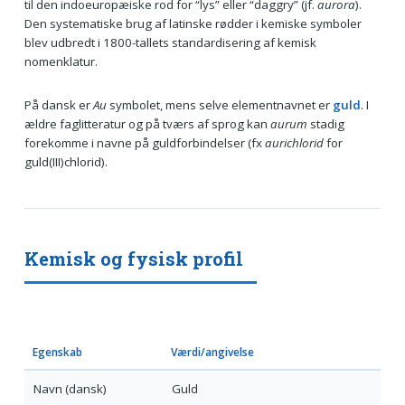
til den indoeuropæiske rod for “lys” eller “daggry” (jf.
aurora
).
Den systematiske brug af latinske rødder i kemiske symboler
blev udbredt i 1800-tallets standardisering af kemisk
nomenklatur.
På dansk er
Au
symbolet, mens selve elementnavnet er
guld
. I
ældre faglitteratur og på tværs af sprog kan
aurum
stadig
forekomme i navne på guldforbindelser (fx
aurichlorid
for
guld(III)chlorid).
Kemisk og fysisk profil
Egenskab
Værdi/angivelse
Navn (dansk)
Guld