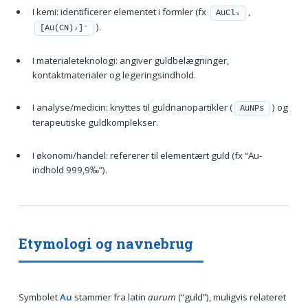
I kemi: identificerer elementet i formler (fx
,
AuCl₃
).
[Au(CN)₂]⁻
I materialeteknologi: angiver guldbelægninger,
kontaktmaterialer og legeringsindhold.
I analyse/medicin: knyttes til guldnanopartikler (
) og
AuNPs
terapeutiske guldkomplekser.
I økonomi/handel: refererer til elementært guld (fx “Au-
indhold 999,9‰”).
Etymologi og navnebrug
Symbolet
Au
stammer fra latin
aurum
(“guld”), muligvis relateret