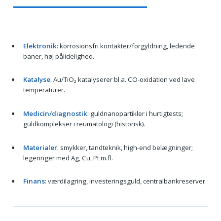
Elektronik
: korrosionsfri kontakter/forgyldning, ledende
baner, høj pålidelighed.
Katalyse
: Au/TiO₂ katalyserer bl.a. CO-oxidation ved lave
temperaturer.
Medicin/diagnostik
: guldnanopartikler i hurtigtests;
guldkomplekser i reumatologi (historisk).
Materialer
: smykker, tandteknik, high-end belægninger;
legeringer med Ag, Cu, Pt m.fl.
Finans
: værdilagring, investeringsguld, centralbankreserver.