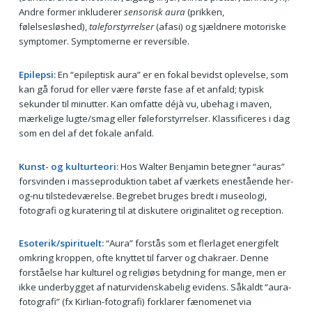
Andre former inkluderer
sensorisk aura
(prikken,
følelsesløshed),
taleforstyrrelser
(afasi) og sjældnere motoriske
symptomer. Symptomerne er reversible.
Epilepsi:
En “epileptisk aura” er en fokal bevidst oplevelse, som
kan gå forud for eller være første fase af et anfald; typisk
sekunder til minutter. Kan omfatte déjà vu, ubehag i maven,
mærkelige lugte/smag eller føleforstyrrelser. Klassificeres i dag
som en del af det fokale anfald.
Kunst- og kulturteori:
Hos Walter Benjamin betegner “auras”
forsvinden i masseproduktion tabet af værkets enestående her-
og-nu tilstedeværelse. Begrebet bruges bredt i museologi,
fotografi og kuratering til at diskutere originalitet og reception.
Esoterik/spirituelt:
“Aura” forstås som et flerlaget energifelt
omkring kroppen, ofte knyttet til farver og chakraer. Denne
forståelse har kulturel og religiøs betydning for mange, men er
ikke underbygget af naturvidenskabelig evidens. Såkaldt “aura-
fotografi” (fx Kirlian-fotografi) forklarer fænomenet via