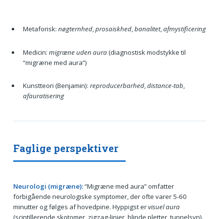
Metaforisk:
nøgternhed
,
prosaiskhed
,
banalitet
,
afmystificering
Medicin:
migræne uden aura
(diagnostisk modstykke til
“migræne med aura”)
Kunstteori (Benjamin):
reproducerbarhed
,
distance-tab
,
afauratisering
Faglige perspektiver
Neurologi (migræne):
“Migræne med aura” omfatter
forbigående neurologiske symptomer, der ofte varer 5-60
minutter og følges af hovedpine. Hyppigst er
visuel aura
(scintillerende skotomer, zigzag-linjer, blinde pletter, tunnelsyn).