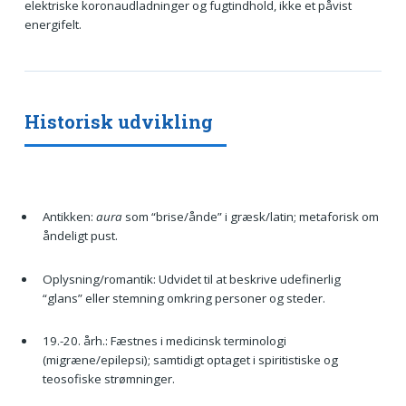
elektriske koronaudladninger og fugtindhold, ikke et påvist
energifelt.
Historisk udvikling
Antikken:
aura
som “brise/ånde” i græsk/latin; metaforisk om
åndeligt pust.
Oplysning/romantik: Udvidet til at beskrive udefinerlig
“glans” eller stemning omkring personer og steder.
19.-20. årh.: Fæstnes i medicinsk terminologi
(migræne/epilepsi); samtidigt optaget i spiritistiske og
teosofiske strømninger.