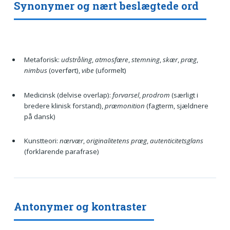
Synonymer og nært beslægtede ord
Metaforisk:
udstråling
,
atmosfære
,
stemning
,
skær
,
præg
,
nimbus
(overført),
vibe
(uformelt)
Medicinsk (delvise overlap):
forvarsel
,
prodrom
(særligt i
bredere klinisk forstand),
præmonition
(fagterm, sjældnere
på dansk)
Kunstteori:
nærvær
,
originalitetens præg
,
autenticitetsglans
(forklarende parafrase)
Antonymer og kontraster