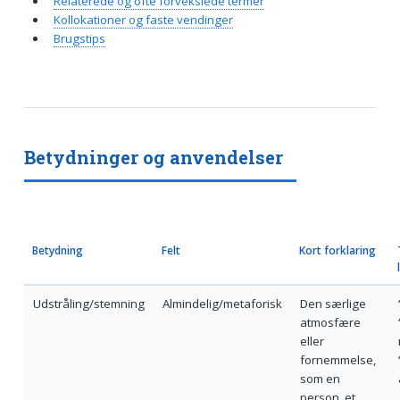
Relaterede og ofte forvekslede termer
Kollokationer og faste vendinger
Brugstips
Betydninger og anvendelser
Betydning
Felt
Kort forklaring
Udstråling/stemning
Almindelig/metaforisk
Den særlige
atmosfære
eller
fornemmelse,
som en
person, et