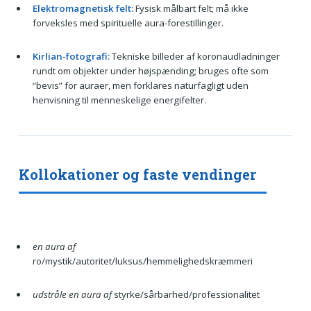
Elektromagnetisk felt:
Fysisk målbart felt; må ikke
forveksles med spirituelle aura-forestillinger.
Kirlian-fotografi:
Tekniske billeder af koronaudladninger
rundt om objekter under højspænding; bruges ofte som
“bevis” for auraer, men forklares naturfagligt uden
henvisning til menneskelige energifelter.
Kollokationer og faste vendinger
en aura af
ro/mystik/autoritet/luksus/hemmelighedskræmmeri
udstråle en aura af
styrke/sårbarhed/professionalitet