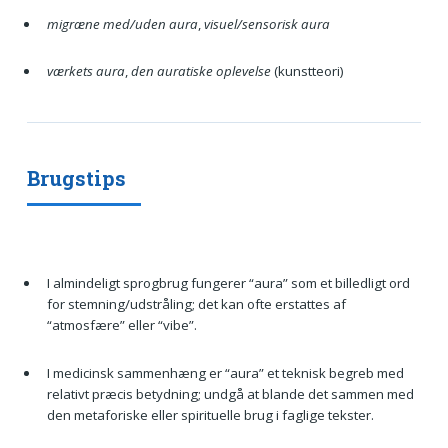
migræne med/uden aura
,
visuel/sensorisk aura
værkets aura
,
den auratiske oplevelse
(kunstteori)
Brugstips
I almindeligt sprogbrug fungerer “aura” som et billedligt ord
for stemning/udstråling; det kan ofte erstattes af
“atmosfære” eller “vibe”.
I medicinsk sammenhæng er “aura” et teknisk begreb med
relativt præcis betydning; undgå at blande det sammen med
den metaforiske eller spirituelle brug i faglige tekster.