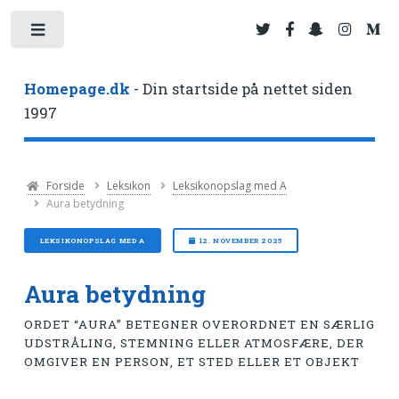
Toggle
Homepage.dk
- Din startside på nettet siden
1997
Forside
Leksikon
Leksikonopslag med A
Aura betydning
LEKSIKONOPSLAG MED A
12. NOVEMBER 2025
Aura betydning
ORDET “AURA” BETEGNER OVERORDNET EN SÆRLIG
UDSTRÅLING, STEMNING ELLER ATMOSFÆRE, DER
OMGIVER EN PERSON, ET STED ELLER ET OBJEKT