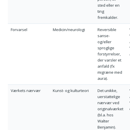
sted eller en
ting
fremkalder.
Forvarsel
Medicin/neurologi
Reversible
sanse-
og/eller
sproglige
forstyrrelser,
der varsler et
anfald (fx
migræne med
aura).
Værkets nærvær
Kunst- og kulturteori
Det unikke,
uerstattelige
nærvær ved
originalværket
(bl.a. hos
Walter
Benjamin).