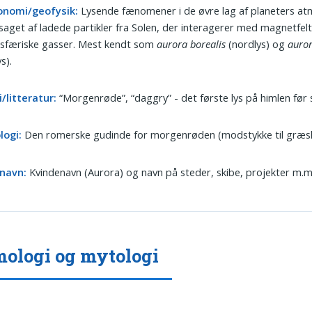
onomi/geofysik:
Lysende fænomener i de øvre lag af planeters a
saget af ladede partikler fra Solen, der interagerer med magnetfel
sfæriske gasser. Mest kendt som
aurora borealis
(nordlys) og
auror
s).
/litteratur:
“Morgenrøde”, “daggry” - det første lys på himlen før
logi:
Den romerske gudinde for morgenrøden (modstykke til græ
navn:
Kvindenavn (Aurora) og navn på steder, skibe, projekter m.m
ologi og mytologi