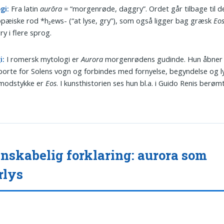
gi:
Fra latin
aurōra
= “morgenrøde, daggry”. Ordet går tilbage til d
pæiske rod *h₂ews- (“at lyse, gry”), som også ligger bag græsk
Eo
ry i flere sprog.
i:
I romersk mytologi er
Aurora
morgenrødens gudinde. Hun åbner 
porte for Solens vogn og forbindes med fornyelse, begyndelse og l
modstykke er
Eos
. I kunsthistorien ses hun bl.a. i Guido Renis berøm
.
nskabelig forklaring: aurora som
rlys