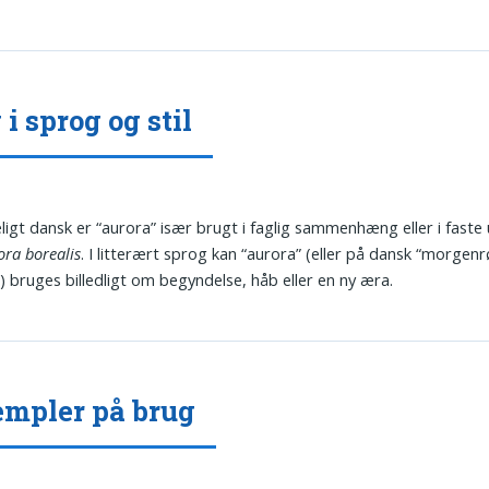
 i sprog og stil
eligt dansk er “aurora” især brugt i faglig sammenhæng eller i faste
ora borealis
. I litterært sprog kan “aurora” (eller på dansk “morgenr
) bruges billedligt om begyndelse, håb eller en ny æra.
mpler på brug