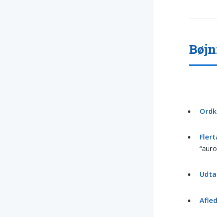
Bøjn
Ordk
Flert
“auro
Udtal
Afled