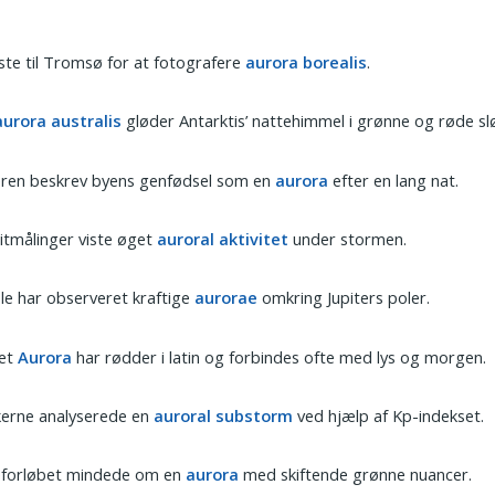
jste til Tromsø for at fotografere
aurora borealis
.
aurora australis
gløder Antarktis’ nattehimmel i grønne og røde slø
eren beskrev byens genfødsel som en
aurora
efter en lang nat.
litmålinger viste øget
auroral aktivitet
under stormen.
e har observeret kraftige
aurorae
omkring Jupiters poler.
et
Aurora
har rødder i latin og forbindes ofte med lys og morgen.
kerne analyserede en
auroral substorm
ved hjælp af Kp-indekset.
eforløbet mindede om en
aurora
med skiftende grønne nuancer.