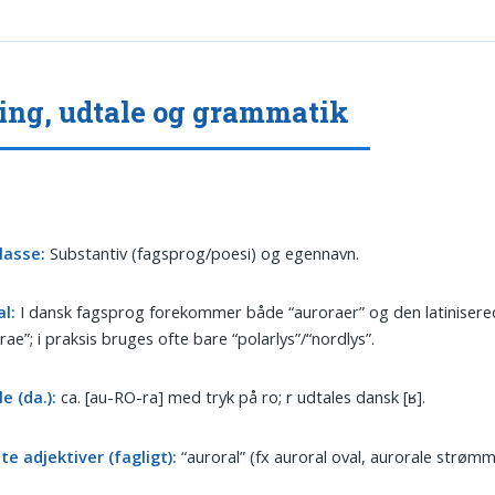
ing, udtale og grammatik
lasse:
Substantiv (fagsprog/poesi) og egennavn.
al:
I dansk fagsprog forekommer både “auroraer” og den latiniser
rae”; i praksis bruges ofte bare “polarlys”/“nordlys”.
e (da.):
ca. [au-RO-ra] med tryk på ro; r udtales dansk [ʁ].
te adjektiver (fagligt):
“auroral” (fx auroral oval, aurorale strømm