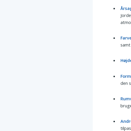
Årsa
Jorde
atmos
Farve
samt 
Højd
Form
den 
Rumv
bruge
Andr
tilpa