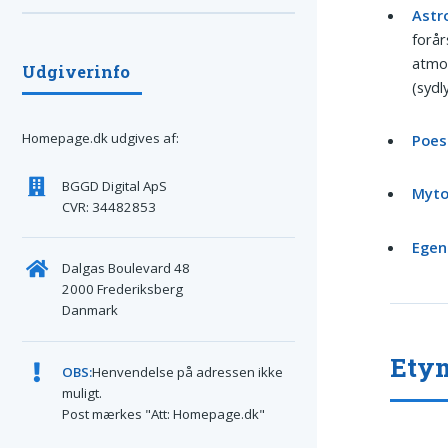
Astr
forår
atmo
Udgiverinfo
(sydly
Homepage.dk udgives af:
Poesi
BGGD Digital ApS
Myto
CVR: 34482853
Egen
Dalgas Boulevard 48
2000 Frederiksberg
Danmark
Etym
OBS:
Henvendelse på adressen ikke
muligt.
Post mærkes "Att: Homepage.dk"