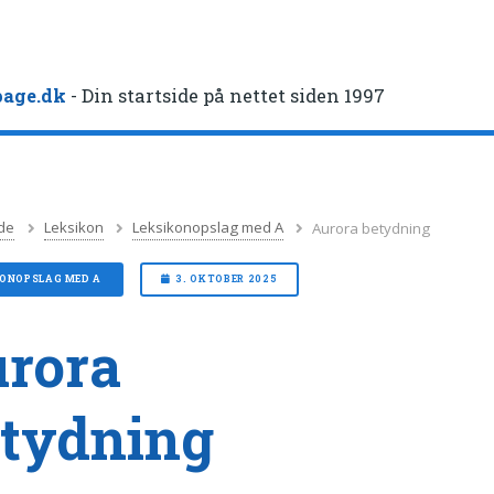
age.dk
- Din startside på nettet siden 1997
de
Leksikon
Leksikonopslag med A
Aurora betydning
KONOPSLAG MED A
3. OKTOBER 2025
rora
tydning