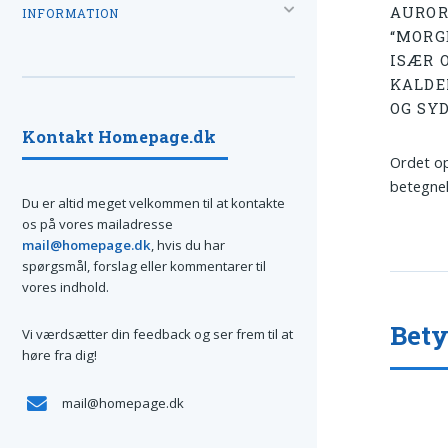
AUROR
INFORMATION
“MORG
ISÆR 
KALDE
OG SY
Kontakt Homepage.dk
Ordet o
betegnel
Du er altid meget velkommen til at kontakte
os på vores mailadresse
mail@homepage.dk
, hvis du har
spørgsmål, forslag eller kommentarer til
vores indhold.
Bety
Vi værdsætter din feedback og ser frem til at
høre fra dig!
mail@homepage.dk