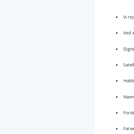
Vi re
Ved
Digt
Satel
Hubbl
Navn
Fors
Farv