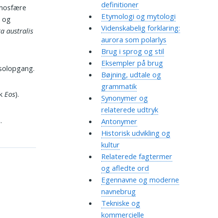
definitioner
tmosfære
Etymologi og mytologi
t og
Videnskabelig forklaring:
a australis
aurora som polarlys
Brug i sprog og stil
Eksempler på brug
 solopgang.
Bøjning, udtale og
grammatik
sk
Eos
).
Synonymer og
relaterede udtryk
.
Antonymer
Historisk udvikling og
kultur
Relaterede fagtermer
og afledte ord
Egennavne og moderne
navnebrug
Tekniske og
kommercielle