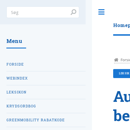
Toggle
Homep
Menu
Forsi
FORSIDE
LEKSI
WEBINDEX
Au
LEKSIKON
KRYDSORDBOG
be
GREENMOBILITY RABATKODE