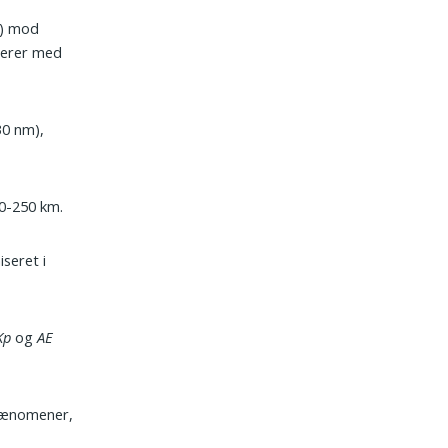
r) mod
derer med
30 nm),
0-250 km.
iseret i
Kp
og
AE
-fænomener,