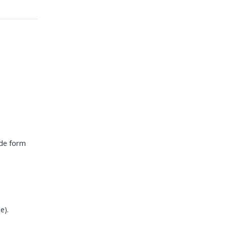
ede form
e).