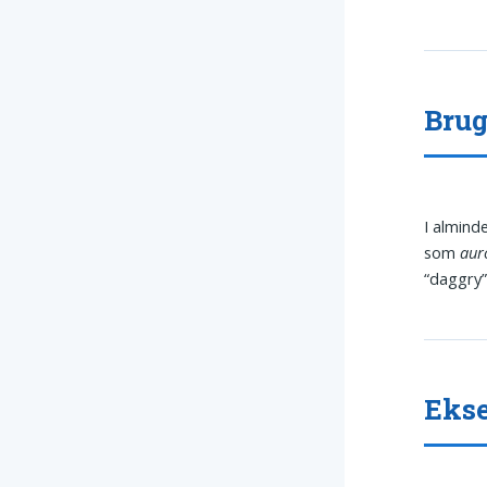
Brug
I almind
som
aur
“daggry”
Ekse