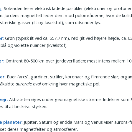
g:
Solvinden fører elektrisk ladede partikler (elektroner og protone
n. Jordens magnetfelt leder dem mod polområderne, hvor de kolli
færiske gasser (ilt og kvælstof), som udsender lys.
r:
Grøn (typisk ilt ved ca. 557,7 nm), rød (ilt ved højere højde, ca. 6
blå og violette nuancer (kvælstof).
er:
Omtrent 80-500 km over jordoverfladen; mest intens mellem 10
er:
Buer (arcs), gardiner, stråler, koronaer og flimrende slør; organ
såkaldte
aurorale oval
omkring hver magnetiske pol.
ejr:
Aktiviteten øges under geomagnetiske storme. Indekser som
s til at beskrive styrken.
e planeter:
Jupiter, Saturn og endda Mars og Venus viser aurora
sset deres magnetfelter og atmosfærer.