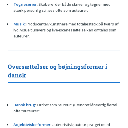
Tegneserier
: Skabere, der både skriver og tegner med
stærk personlig stil, ses ofte som auteurer.
Musik
: Producenter/kunstnere med totalæstetik på tværs af
lyd, visuelt univers og live-iscenesættelse kan omtales som
auteurer.
Oversættelser og bøjningsformer i
dansk
Dansk brug
: Ordret som “auteur” (uændret låneord); flertal
ofte “auteurer”.
Adjektiviske former
: auteuristisk; auteur-præget (med