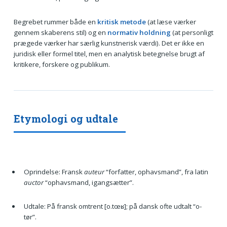
Begrebet rummer både en
kritisk metode
(at læse værker
gennem skaberens stil) og en
normativ holdning
(at personligt
prægede værker har særlig kunstnerisk værdi). Det er ikke en
juridisk eller formel titel, men en analytisk betegnelse brugt af
kritikere, forskere og publikum.
Etymologi og udtale
Oprindelse: Fransk
auteur
“forfatter, ophavsmand”, fra latin
auctor
“ophavsmand, igangsætter”.
Udtale: På fransk omtrent [o.tœʁ]; på dansk ofte udtalt “o-
tør”.