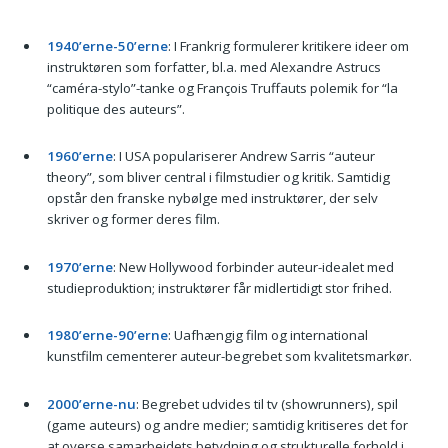
1940’erne-50’erne
: I Frankrig formulerer kritikere ideer om
instruktøren som forfatter, bl.a. med Alexandre Astrucs
“caméra-stylo”-tanke og François Truffauts polemik for “la
politique des auteurs”.
1960’erne
: I USA populariserer Andrew Sarris “auteur
theory”, som bliver central i filmstudier og kritik. Samtidig
opstår den franske nybølge med instruktører, der selv
skriver og former deres film.
1970’erne
: New Hollywood forbinder auteur-idealet med
studieproduktion; instruktører får midlertidigt stor frihed.
1980’erne-90’erne
: Uafhængig film og international
kunstfilm cementerer auteur-begrebet som kvalitetsmarkør.
2000’erne-nu
: Begrebet udvides til tv (showrunners), spil
(game auteurs) og andre medier; samtidig kritiseres det for
at overse samarbejdets betydning og strukturelle forhold i