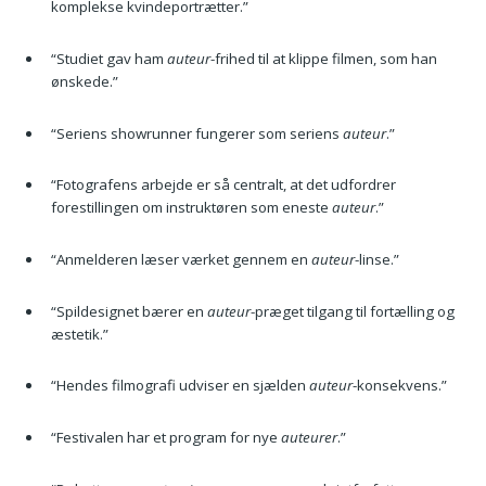
komplekse kvindeportrætter.”
“Studiet gav ham
auteur
-frihed til at klippe filmen, som han
ønskede.”
“Seriens showrunner fungerer som seriens
auteur
.”
“Fotografens arbejde er så centralt, at det udfordrer
forestillingen om instruktøren som eneste
auteur
.”
“Anmelderen læser værket gennem en
auteur
-linse.”
“Spildesignet bærer en
auteur
-præget tilgang til fortælling og
æstetik.”
“Hendes filmografi udviser en sjælden
auteur
-konsekvens.”
“Festivalen har et program for nye
auteurer
.”