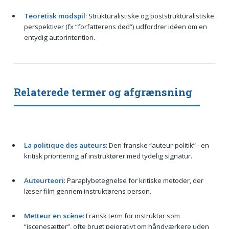
Teoretisk modspil
: Strukturalistiske og poststrukturalistiske
perspektiver (fx “forfatterens død”) udfordrer idéen om en
entydig autorintention.
Relaterede termer og afgrænsning
La politique des auteurs
: Den franske “auteur-politik” - en
kritisk prioritering af instruktører med tydelig signatur.
Auteurteori
: Paraplybetegnelse for kritiske metoder, der
læser film gennem instruktørens person.
Metteur en scène
: Fransk term for instruktør som
“iscenesætter”, ofte brugt pejorativt om håndværkere uden