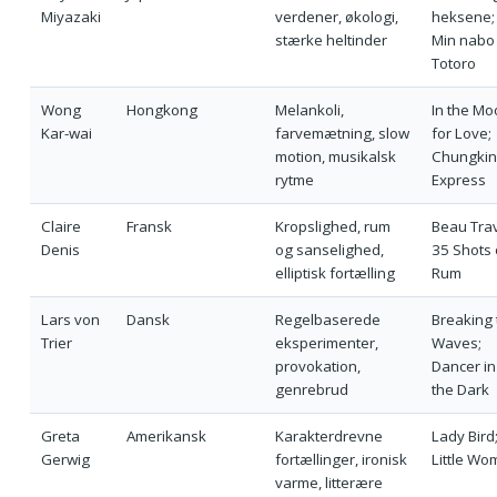
Miyazaki
verdener, økologi,
heksene;
stærke heltinder
Min nabo
Totoro
Wong
Hongkong
Melankoli,
In the Mo
Kar-wai
farvemætning, slow
for Love;
motion, musikalsk
Chungki
rytme
Express
Claire
Fransk
Kropslighed, rum
Beau Trav
Denis
og sanselighed,
35 Shots 
elliptisk fortælling
Rum
Lars von
Dansk
Regelbaserede
Breaking 
Trier
eksperimenter,
Waves;
provokation,
Dancer in
genrebrud
the Dark
Greta
Amerikansk
Karakterdrevne
Lady Bird
Gerwig
fortællinger, ironisk
Little Wo
varme, litterære