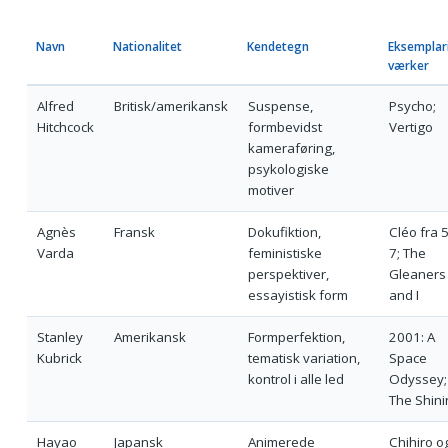
Navn
Nationalitet
Kendetegn
Eksemplar
værker
Alfred
Britisk/amerikansk
Suspense,
Psycho;
Hitchcock
formbevidst
Vertigo
kameraføring,
psykologiske
motiver
Agnès
Fransk
Dokufiktion,
Cléo fra 5 
Varda
feministiske
7; The
perspektiver,
Gleaners
essayistisk form
and I
Stanley
Amerikansk
Formperfektion,
2001: A
Kubrick
tematisk variation,
Space
kontrol i alle led
Odyssey;
The Shini
Hayao
Japansk
Animerede
Chihiro o