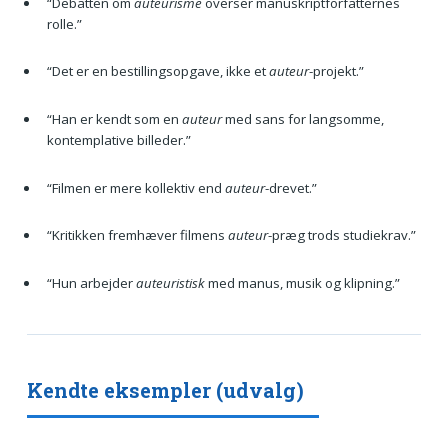
“Debatten om
auteurisme
overser manuskriptforfatternes
rolle.”
“Det er en bestillingsopgave, ikke et
auteur
-projekt.”
“Han er kendt som en
auteur
med sans for langsomme,
kontemplative billeder.”
“Filmen er mere kollektiv end
auteur
-drevet.”
“Kritikken fremhæver filmens
auteur
-præg trods studiekrav.”
“Hun arbejder
auteuristisk
med manus, musik og klipning.”
Kendte eksempler (udvalg)