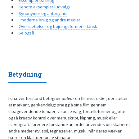
Eksempler på brug
Kendte eksempler (udvalg)
Synonymer og antonymer
I moderne brug og andre medier
Oversættelser og bøjningsformer i dansk
Se også
Betydning
I snæver forstand betegner
auteur
en filminstruktør, der sætter
et markant, genkendeligt præg på sine film gennem
tilbagevendende temaer, visuelle valg, fortælleformer og ofte
også kreativ kontrol over manuskript, klipning, musik eller
scenografi. I bredere forstand kan ordet anvendes om skabere i
andre medier (tv, spil, tegneserier, musik), når deres værker
bærer en klar, personlig signatur.