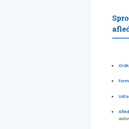
Spro
afle
Ordk
Form
Udtal
Afle
autis