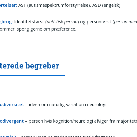
rtelser:
ASF (autismespektrumforstyrrelse), ASD (engelsk).
gbrug:
Identitetsførst (
autistisk person
) og personførst (
person med
kommer; spørg gerne om præference.
terede begreber
odiversitet
– idéen om naturlig variation i neurologi.
odivergent
– person hvis kognition/neurologi afviger fra majoritet
otypisk
– person uden neurodivergente træk/diagnoser.