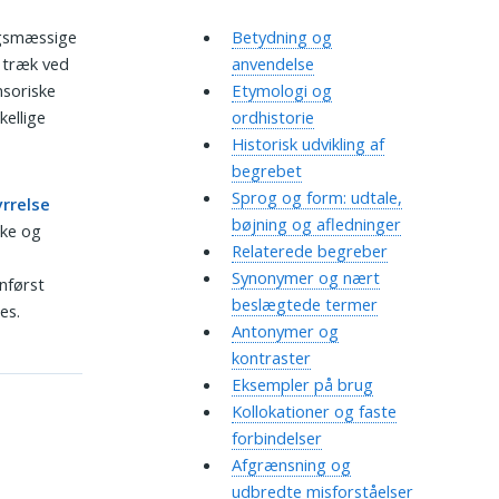
ngsmæssige
Betydning og
e træk ved
anvendelse
nsoriske
Etymologi og
kellige
ordhistorie
Historisk udvikling af
begrebet
Sprog og form: udtale,
rrelse
bøjning og afledninger
ske og
Relaterede begreber
Synonymer og nært
nførst
beslægtede termer
es.
Antonymer og
kontraster
Eksempler på brug
Kollokationer og faste
forbindelser
Afgrænsning og
udbredte misforståelser