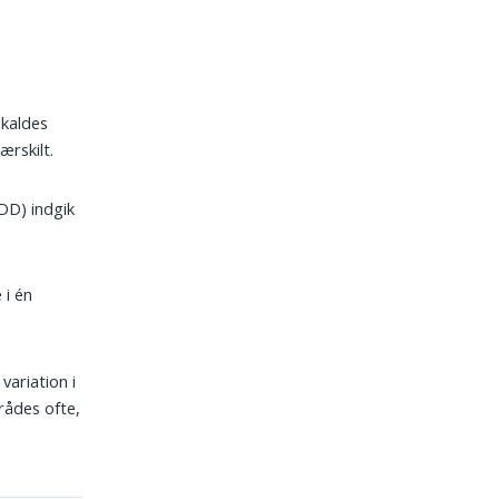
 kaldes
rskilt.
DD) indgik
 i én
ariation i
rådes ofte,