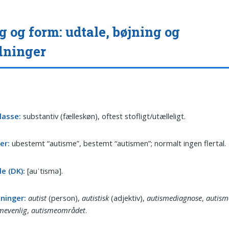
g og form: udtale, bøjning og
dninger
lasse:
substantiv (fælleskøn), oftest stofligt/utælleligt.
er:
ubestemt “autisme”, bestemt “autismen”; normalt ingen flertal.
e (DK):
[auˈtismə].
dninger:
autist
(person),
autistisk
(adjektiv),
autismediagnose
,
autism
mevenlig
,
autismeområdet
.