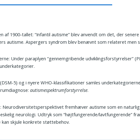
n af 1900-tallet: “Infantil autisme” blev anvendt om det, der senere
rs autisme. Aspergers syndrom blev benævnt som relateret men sæ
erne: Under paraplyen “gennemgribende udviklingsforstyrrelser” (P
 underkategorier.
(DSM-5) og i nyere WHO-klassifikationer samles underkategorierne
trumdiagnose:
autismespektrumforstyrrelse
.
: Neurodiversitetsperspektivet fremhæver autisme som en naturlig v
skelig neurologi. Udtryk som “højtfungerende/lavtfungerende” fra
 kan skjule konkrete støttebehov.