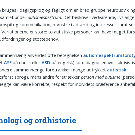
e
bruges i dagligsprog og fagligt om en bred gruppe neuro­udvikli
, samlet under
autismespektrum
. Det beskriver vedvarende, livslang
samspil og kommunikation, mønstre i adfærd og interesser samt se
e. Variationerne er store: to autistiske personer kan have meget fors
 udfordringer og støttebehov.
sk sammenhæng anvendes ofte betegnelsen
autismespektrumforsty
et
ASF
på dansk eller
ASD
på engelsk) som diagnosenavn. I aktivisti
etsnære sammenhænge foretrækker mange udtrykket
autistisk
etsførst sprog), mens andre foretrækker
person med autisme
(perso
Begge kan være korrekte; respekt for individets præference anbefal
ologi og ordhistorie