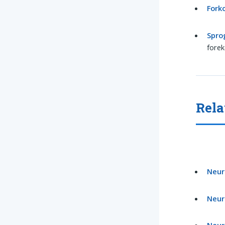
Forko
Spro
fore
Rela
Neur
Neur
Neur