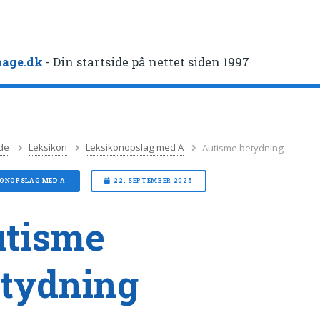
age.dk
- Din startside på nettet siden 1997
de
Leksikon
Leksikonopslag med A
Autisme betydning
KONOPSLAG MED A
22. SEPTEMBER 2025
utisme
tydning