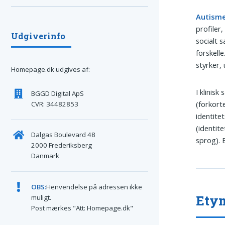
Autism
profiler
Udgiverinfo
socialt 
forskell
styrker,
Homepage.dk udgives af:
I klini
BGGD Digital ApS
(forkort
CVR: 34482853
identit
(identit
Dalgas Boulevard 48
sprog). 
2000 Frederiksberg
Danmark
OBS:
Henvendelse på adressen ikke
Etym
muligt.
Post mærkes "Att: Homepage.dk"