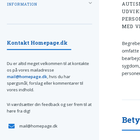
AUTIS
INFORMATION
UDVIK
PERSO
MED V
Kontakt Homepage.dk
Begrebet
omfatte 
bearbejdn
Du er altid meget velkommen til at kontakte
sygdom, 
os på vores mailadresse
personer
mail@homepage.dk
, hvis du har
spørgsmål, forslag eller kommentarer til
vores indhold.
Vi værdsætter din feedback og ser frem til at
høre fra dig!
Bety
mail@homepage.dk