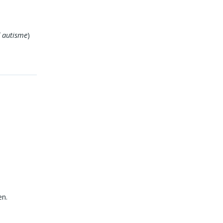
 autisme
)
en.