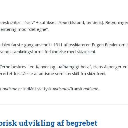
græsk
autos
= “selv” + suffikset
-isme
(tilstand, tendens). Betydning
ientering mod “det egne”.
 blev første gang anvendt i 1911 af psykiateren Eugen Bleuler om 
vendt tænkningsform i forbindelse med skizofreni.
0’erne beskrev Leo Kanner og, uafhængigt heraf, Hans Asperger en
rettet forståelse af autisme som særskilt fra skizofreni.
sk
autisme
er indlånt via tysk
Autismus
/fransk
autisme
.
orisk udvikling af begrebet