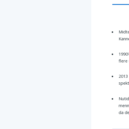
Midte
Kanne
1990’
flere
2013 
spek
Nutid
menne
da de