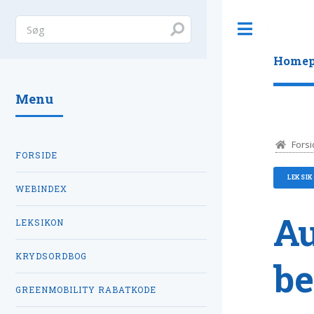
Toggle
Homep
Menu
Forsi
FORSIDE
LEKSI
WEBINDEX
A
LEKSIKON
KRYDSORDBOG
be
GREENMOBILITY RABATKODE