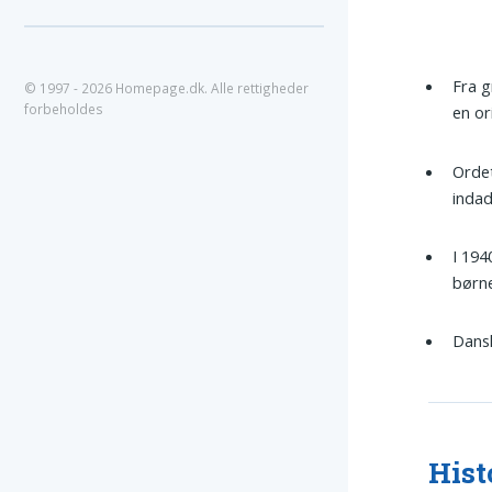
Fra 
© 1997 - 2026 Homepage.dk. Alle rettigheder
forbeholdes
en or
Ordet
indad
I 194
børne
Dan
Hist