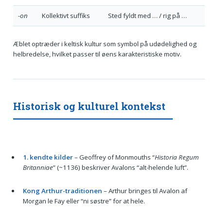
-on
Kollektivt suffiks
Sted fyldt med … / rig på …
Æblet optræder i keltisk kultur som symbol på udødelighed og
helbredelse, hvilket passer til øens karakteristiske motiv.
Historisk og kulturel kontekst
1. kendte kilder
– Geoffrey of Monmouths “
Historia Regum
Britanniae
” (~1136) beskriver Avalons “alt-helende luft”.
Kong Arthur-traditionen
– Arthur bringes til Avalon af
Morgan le Fay eller “ni søstre” for at hele.