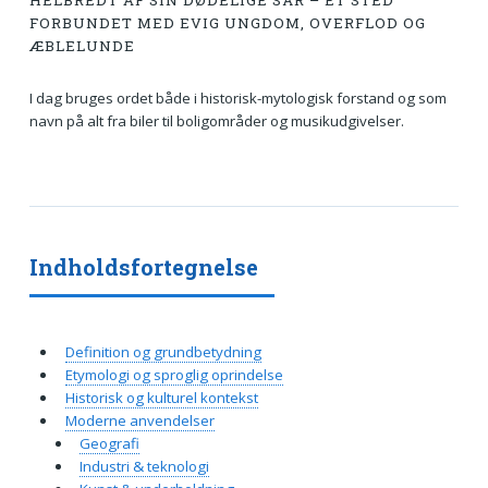
HELBREDT AF SIN DØDELIGE SÅR – ET STED
FORBUNDET MED EVIG UNGDOM, OVERFLOD OG
ÆBLELUNDE
I dag bruges ordet både i historisk-mytologisk forstand og som
navn på alt fra biler til boligområder og musikudgivelser.
Indholdsfortegnelse
Definition og grundbetydning
Etymologi og sproglig oprindelse
Historisk og kulturel kontekst
Moderne anvendelser
Geografi
Industri & teknologi