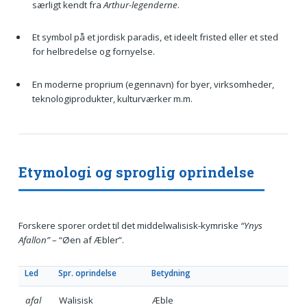
særligt kendt fra
Arthur-legenderne
.
Et symbol på et jordisk paradis, et ideelt fristed eller et sted
for helbredelse og fornyelse.
En moderne proprium (egennavn) for byer, virksomheder,
teknologiprodukter, kulturværker m.m.
Etymologi og sproglig oprindelse
Forskere sporer ordet til det middelwalisisk-kymriske
“Ynys
Afallon”
– “Øen af Æbler”.
Led
Spr. oprindelse
Betydning
afal
Walisisk
Æble