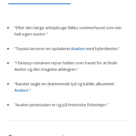
“Efter den lange arbejdsuge føltes sommerhuset som min
helt egen
avalon
.”
“Toyota lancerer en opdateret
Avalon
med hybridmotor.”
“I fantasy-romanen rejser helten over havet for at finde
Avalon
og den magiske æblegren.”
“Bandet søgte en drømmende lyd og kaldte albummet
Avalon
.”
“Avalon-peninsulen er rig på historiske fiskerlejer.”