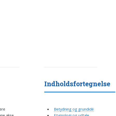
Indholdsfortegnelse
lere
Betydning og grundidé
nne akse
Etymologi og udtale