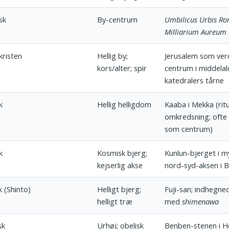
sk
By-centrum
Umbilicus Urbis R
Milliarium Aureum
kristen
Hellig by;
Jerusalem som ver
kors/alter; spir
centrum i middelal
katedralers tårne
k
Hellig helligdom
Kaaba i Mekka (ritu
omkredsning; ofte 
som centrum)
k
Kosmisk bjerg;
Kunlun-bjerget i m
kejserlig akse
nord-syd-aksen i B
 (Shinto)
Helligt bjerg;
Fuji-san; indhegne
helligt træ
med
shimenawa
sk
Urhøj; obelisk
Benben-stenen i He