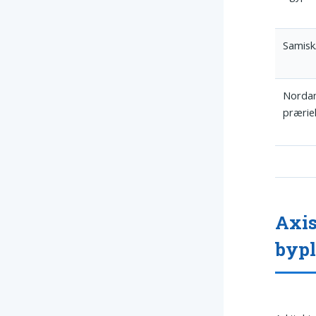
Samisk
Norda
prærie
Axis
byp