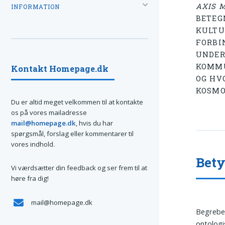
AXIS 
INFORMATION
BETEG
KULTU
FORBI
UNDER
KOMMU
Kontakt Homepage.dk
OG HV
KOSMO
Du er altid meget velkommen til at kontakte
os på vores mailadresse
mail@homepage.dk
, hvis du har
spørgsmål, forslag eller kommentarer til
vores indhold.
Bety
Vi værdsætter din feedback og ser frem til at
høre fra dig!
mail@homepage.dk
Begreb
ontologi