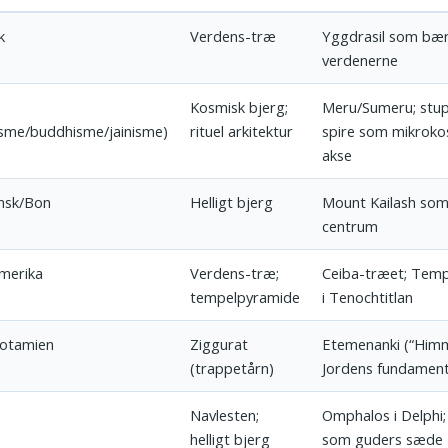
k
Verdens-træ
Yggdrasil som bær
verdenerne
Kosmisk bjerg;
Meru/Sumeru; stu
isme/buddhisme/jainisme)
rituel arkitektur
spire som mikroko
akse
nsk/Bon
Helligt bjerg
Mount Kailash som
centrum
merika
Verdens-træ;
Ceiba-træet; Tem
tempelpyramide
i Tenochtitlan
otamien
Ziggurat
Etemenanki (“Him
(trappetårn)
Jordens fundament
Navlesten;
Omphalos i Delphi
helligt bjerg
som guders sæde