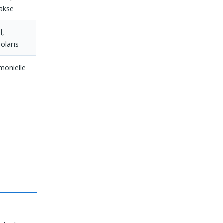
-akse
l,
olaris
monielle