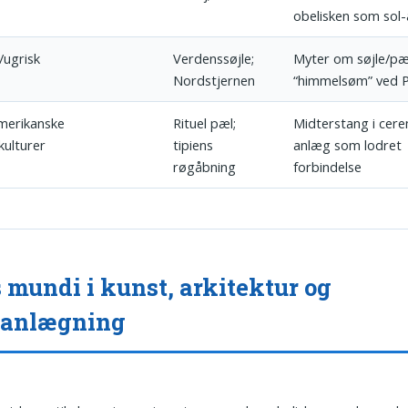
obelisken som sol
/ugrisk
Verdenssøjle;
Myter om søjle/pæ
Nordstjernen
“himmelsøm” ved P
merikanske
Rituel pæl;
Midterstang i cere
kulturer
tipiens
anlæg som lodret
røgåbning
forbindelse
 mundi i kunst, arkitektur og
lanlægning