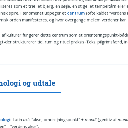
liseres som et træ, et bjerg, en søjle, en stige, et tempeltårn eller 
onisk spire. Fænomenet udpeger et
centrum
(ofte kaldet “verdens n
misk orden manifesteres, og hvor overgange mellem verdener kan f
 af kulturer fungerer dette centrum som et orienteringspunkt-både 
t-der strukturerer tid, rum og rituel praksis (f.eks. pilgrimsfærd, in
ologi og udtale
ologi:
Latin
axis
“akse, omdrejningspunkt” +
mundi
(genitiv af
mund
en” = “verdens akse”.