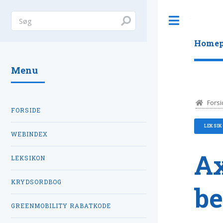
Toggle
Homep
Menu
Forsi
FORSIDE
LEKSI
WEBINDEX
Ax
LEKSIKON
KRYDSORDBOG
be
GREENMOBILITY RABATKODE