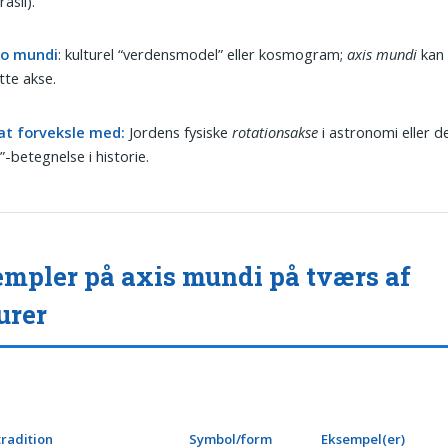
asil).
o mundi
: kulturel “verdensmodel” eller kosmogram;
axis mundi
kan
tte akse.
 at forveksle med:
Jordens fysiske
rotationsakse
i astronomi eller de
”-betegnelse i historie.
mpler på axis mundi på tværs af
urer
tradition
Symbol/form
Eksempel(er)