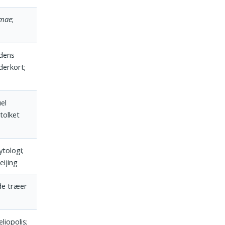
omae
;
dens
derkort;
el
tolket
ytologi;
eijing
de træer
liopolis;