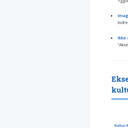
Yggdr
Imag
lodre
Ikke
“Akse
Ekse
kult
Kultur/