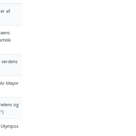
er af
paens
smisk
 verdens
plo Mayor
melens og
”)
; Olympos