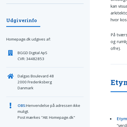
kan visua
arkitekt
hvor kos
Udgiverinfo
På tværs
Homepage.dk udgives af:
og rumlig
ofre).
BGGD Digital ApS
CVR: 34482853
Dalgas Boulevard 48
Etym
2000 Frederiksberg
Danmark
OBS:
Henvendelse på adressen ikke
muligt.
Post mærkes "Att: Homepage.dk"
Etym
“verd