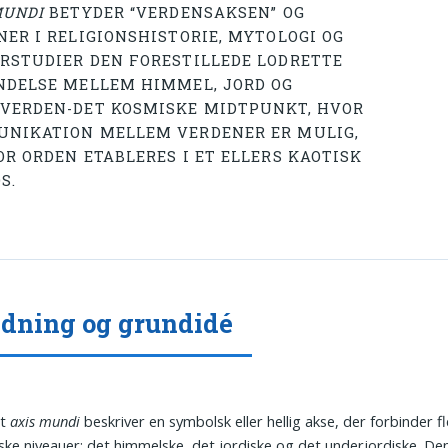
MUNDI
BETYDER “VERDENSAKSEN” OG
NER I RELIGIONSHISTORIE, MYTOLOGI OG
RSTUDIER DEN FORESTILLEDE LODRETTE
NDELSE MELLEM HIMMEL, JORD OG
VERDEN-DET KOSMISKE MIDTPUNKT, HVOR
NIKATION MELLEM VERDENER ER MULIG,
OR ORDEN ETABLERES I ET ELLERS KAOTISK
S.
dning og grundidé
et
axis mundi
beskriver en symbolsk eller hellig akse, der forbinder f
ske niveauer: det himmelske, det jordiske og det underjordiske. De