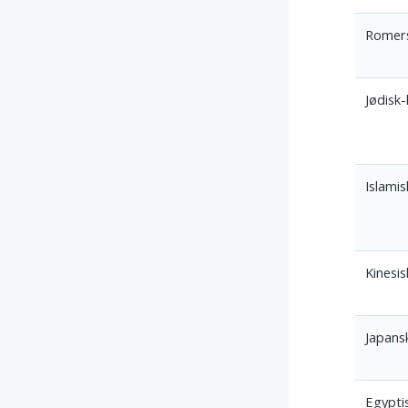
Romer
Jødisk-
Islamis
Kinesis
Japansk
Egypti