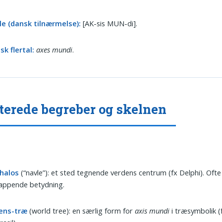
le (dansk tilnærmelse):
[AK-sis MUN-di].
sk flertal:
axes mundi
.
terede begreber og skelnen
halos
(“navle”): et sted tegnende verdens centrum (fx Delphi). Ofte
lappende betydning.
ens-træ
(world tree): en særlig form for
axis mundi
i træsymbolik (