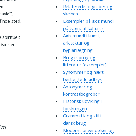
en
Relaterede begreber og
avle”),
skelnen
inde sted.
Eksempler på axis mundi
på tværs af kulturer
Axis mundi i kunst,
spirituelt
arkitektur og
dvielser,
byplanlægning
Brug i sprog og
litteratur (eksempler)
Synonymer og nært
beslægtede udtryk
Antonymer og
kontrastbegreber
Historisk udvikling i
forskningen
Grammatik og stil i
dansk brug
us
)
Moderne anvendelser og