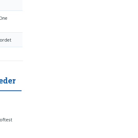
 One
 ordet
eder
 oftest