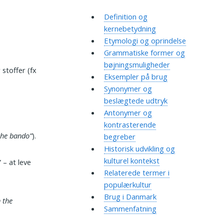
Definition og
kernebetydning
Etymologi og oprindelse
Grammatiske former og
bøjningsmuligheder
 stoffer (fx
Eksempler på brug
Synonymer og
beslægtede udtryk
Antonymer og
kontrasterende
 the bando”
).
begreber
Historisk udvikling og
kulturel kontekst
 – at leve
Relaterede termer i
populærkultur
Brug i Danmark
 the
Sammenfatning