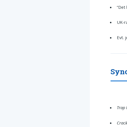
“Det 
UK-ra
Evt. 
Syno
Trap 
Crack