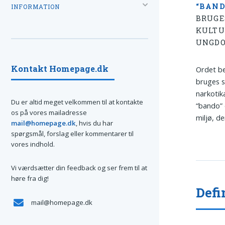
“BAND
INFORMATION
BRUGE
KULTU
UNGD
Kontakt Homepage.dk
Ordet be
bruges s
narkotik
Du er altid meget velkommen til at kontakte
“bando” o
os på vores mailadresse
miljø, de
mail@homepage.dk
, hvis du har
spørgsmål, forslag eller kommentarer til
vores indhold.
Vi værdsætter din feedback og ser frem til at
høre fra dig!
Defi
mail@homepage.dk