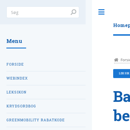
Toggle
Homep
Menu
Forsi
FORSIDE
LEKSI
WEBINDEX
Ba
LEKSIKON
KRYDSORDBOG
be
GREENMOBILITY RABATKODE