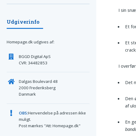
I sin sn
Udgiverinfo
Et fo
Homepage.dk udgives af:
Et st
crack
BGGD Digital ApS
CVR: 34482853
I overfø
Dalgas Boulevard 48
Det n
2000 Frederiksberg
Danmark
Den ø
af ul
OBS:
Henvendelse på adressen ikke
muligt.
En ge
Post mærkes "Att: Homepage.dk"
band