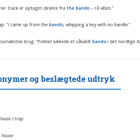
her track er optaget direkte fra
the bando
– rå vibes.”
p: “I came up from the
bando
, whipping a key with no handle.”
journalistisk brug: “Politiet lukkede et såkaldt
bando
i det nordlige A
nymer og beslægtede udtryk
house / trap
 house