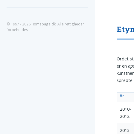
© 1997 - 2026 Homepage.dk. Alle rettigheder
Etym
forbeholdes
Ordet st
er en
ap
kunstner
spredte 
År
2010-
2012
2013-