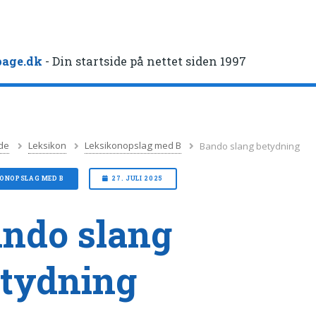
age.dk
- Din startside på nettet siden 1997
de
Leksikon
Leksikonopslag med B
Bando slang betydning
KONOPSLAG MED B
27. JULI 2025
ndo slang
tydning