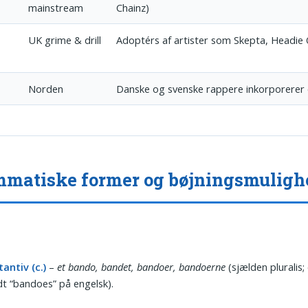
mainstream
Chainz)
UK grime & drill
Adoptérs af artister som Skepta, Headie
Norden
Danske og svenske rappere inkorporerer
matiske former og bøjningsmuligh
antiv (c.)
–
et bando, bandet, bandoer, bandoerne
(sjælden pluralis;
t “bandoes” på engelsk).