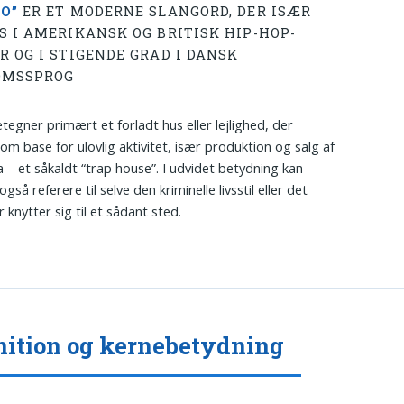
O”
ER ET MODERNE SLANGORD, DER ISÆR
S I AMERIKANSK OG BRITISK HIP-HOP-
R OG I STIGENDE GRAD I DANSK
OMSSPROG
tegner primært et forladt hus eller lejlighed, der
om base for ulovlig aktivitet, især produktion og salg af
a – et såkaldt “trap house”. I udvidet betydning kan
gså referere til selve den kriminelle livsstil eller det
r knytter sig til et sådant sted.
nition og kernebetydning