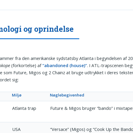
ologi og oprindelse
ammer fra den amerikanske sydstatsby Atlanta i begyndelsen af 20
okope
(forkortelse) af
“abandoned (house)”
. I ATL-trapscenen be
e som Future, Migos og 2 Chainz at bruge udtrykket i deres tekster
ordet sig:
Miljø
Nøglebegivenhed
Atlanta trap
Future & Migos bruger “bando” i mixtape
USA
“Versace” (Migos) og “Cook Up the Bando