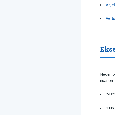
Adje
Verb
Ekse
Nedenfor
nuancer:
“Vi
tr
“Hun 