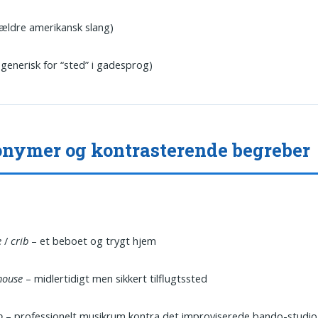
ældre amerikansk slang)
generisk for “sted” i gadesprog)
nymer og kontrasterende begreber
e
/
crib
– et beboet og trygt hjem
house
– midlertidigt men sikkert tilflugtssted
o
– professionelt musikrum kontra det improviserede bando-studio