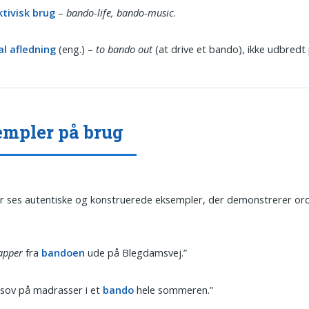
ktivisk brug
–
bando-life, bando-music
.
al afledning
(eng.) –
to bando out
(at drive et bando), ikke udbredt
mpler på brug
 ses autentiske og konstruerede eksempler, der demonstrerer or
apper
fra
bandoen
ude på Blegdamsvej.”
sov på madrasser i et
bando
hele sommeren.”