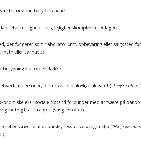
ævreste forstand betyder
bando
:
rladt eller misligholdt hus, lejlighedskompleks eller lager.
ed, der fungerer som “labo­ra­torium”, opbevaring eller salgssted for
, meth eller cannabis).
rt betydning kan ordet dække:
etværk af personer, der driver den ulovlige aktivitet (
“They’re all in
konomiske eller sociale tilstand forbundet med at “være på bando”
ovlig indtægt, at “trappe” (sælge stoffer).
nerel beskrivelse af et barskt, ressourcefattigt miljø (
“He grew up in
o”
).