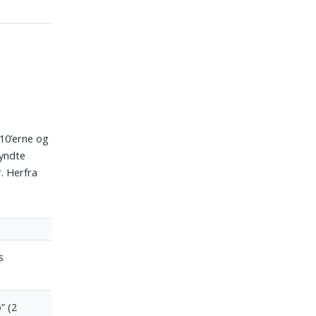
10’erne og
gyndte
. Herfra
s
” (2