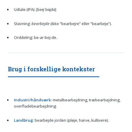
Udtale (IPA): [beɐ̯ˈbɑjdə]
Stavning:
bearbejde
(ikke “bearbejre” eller “bearbeje”).
Orddeling: be-ar-bej-de.
Brug i forskellige kontekster
Industri/håndværk
: metalbearbejdning, træbearbejdning,
overfladebearbejdning.
Landbrug
: bearbejde jorden (pløje, harve, kultivere).