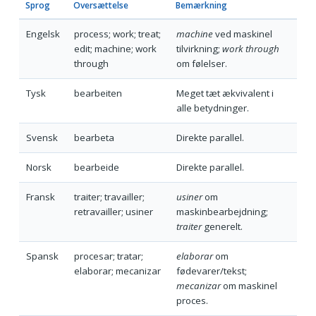
Sprog
Oversættelse
Bemærkning
Engelsk
process; work; treat;
machine
ved maskinel
edit; machine; work
tilvirkning;
work through
through
om følelser.
Tysk
bearbeiten
Meget tæt ækvivalent i
alle betydninger.
Svensk
bearbeta
Direkte parallel.
Norsk
bearbeide
Direkte parallel.
Fransk
traiter; travailler;
usiner
om
retravailler; usiner
maskinbearbejdning;
traiter
generelt.
Spansk
procesar; tratar;
elaborar
om
elaborar; mecanizar
fødevarer/tekst;
mecanizar
om maskinel
proces.