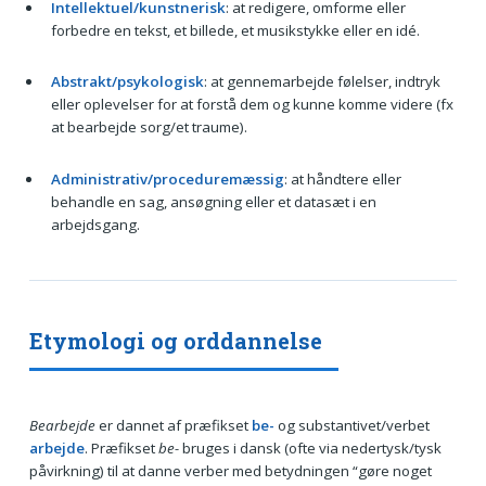
Intellektuel/kunstnerisk
: at redigere, omforme eller
forbedre en tekst, et billede, et musikstykke eller en idé.
Abstrakt/psykologisk
: at gennemarbejde følelser, indtryk
eller oplevelser for at forstå dem og kunne komme videre (fx
at bearbejde sorg/et traume).
Administrativ/proceduremæssig
: at håndtere eller
behandle en sag, ansøgning eller et datasæt i en
arbejdsgang.
Etymologi og orddannelse
Bearbejde
er dannet af præfikset
be-
og substantivet/verbet
arbejde
. Præfikset
be-
bruges i dansk (ofte via nedertysk/tysk
påvirkning) til at danne verber med betydningen “gøre noget