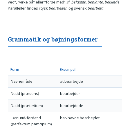
ved”, “virke på” eller “forse med”, jf.
belægge, beplante, beklæde
.
Paralleller findes i tysk
bearbeiten
og svensk
bearbeta
.
Grammatik og bøjningsformer
Form
Eksempel
Navnemåde
at bearbejde
Nutid (præsens)
bearbejder
Datid (præteritum)
bearbejdede
Førnutid/førdatid
har/havde bearbejdet
(perfektum participium)