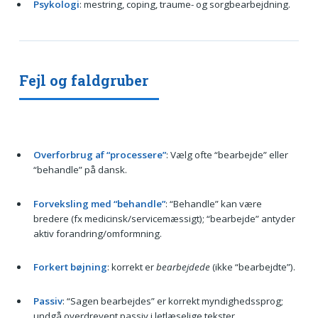
Psykologi
: mestring, coping, traume- og sorgbearbejdning.
Fejl og faldgruber
Overforbrug af “processere”
: Vælg ofte “bearbejde” eller
“behandle” på dansk.
Forveksling med “behandle”
: “Behandle” kan være
bredere (fx medicinsk/servicemæssigt); “bearbejde” antyder
aktiv forandring/omformning.
Forkert bøjning
: korrekt er
bearbejdede
(ikke “bearbejdte”).
Passiv
: “Sagen bearbejdes” er korrekt myndighedssprog;
undgå overdrevent passiv i letlæselige tekster.