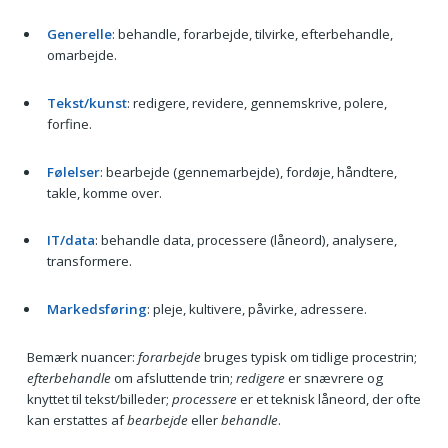
Generelle
: behandle, forarbejde, tilvirke, efterbehandle,
omarbejde.
Tekst/kunst
: redigere, revidere, gennemskrive, polere,
forfine.
Følelser
: bearbejde (gennemarbejde), fordøje, håndtere,
takle, komme over.
IT/data
: behandle data, processere (låneord), analysere,
transformere.
Markedsføring
: pleje, kultivere, påvirke, adressere.
Bemærk nuancer:
forarbejde
bruges typisk om tidlige procestrin;
efterbehandle
om afsluttende trin;
redigere
er snævrere og
knyttet til tekst/billeder;
processere
er et teknisk låneord, der ofte
kan erstattes af
bearbejde
eller
behandle
.