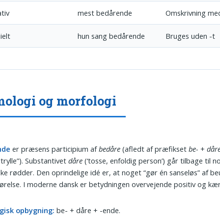
tiv
mest bedårende
Omskrivning me
ielt
hun sang bedårende
Bruges uden -t
ologi og morfologi
nde
er præsens participium af
bedåre
(afledt af præfikset
be-
+
dår
rtrylle”). Substantivet
dåre
(‘tosse, enfoldig person’) går tilbage til 
ke rødder. Den oprindelige idé er, at noget “gør én sanseløs” af b
rførelse. I moderne dansk er betydningen overvejende positiv og kær
gisk opbygning:
be- + dåre + -ende.