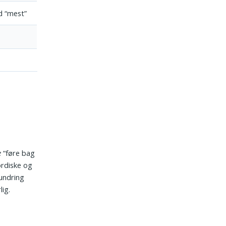
d “mest”
e
“føre bag
nordiske og
eundring
lig.