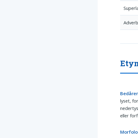
Superla
Adverb
Etym
Bedåre
lyset, fo
nedertys
eller fo
Morfolo