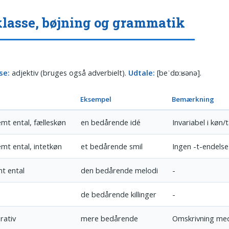
lasse, bøjning og grammatik
se:
adjektiv (bruges også adverbielt).
Udtale:
[beˈdɒːʁənə].
Eksempel
Bemærkning
mt ental, fælleskøn
en bedårende idé
Invariabel i køn/t
mt ental, intetkøn
et bedårende smil
Ingen -t-endelse
t ental
den bedårende melodi
-
de bedårende killinger
-
ativ
mere bedårende
Omskrivning me