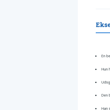
Ekse
En be
Hun h
Udsig
Den b
Han s