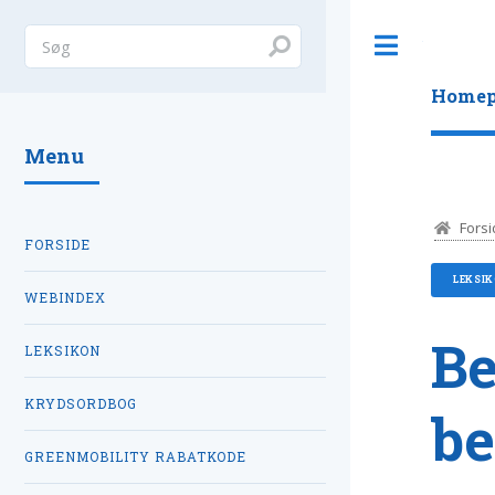
Toggle
Homep
Menu
Forsi
FORSIDE
LEKSI
WEBINDEX
B
LEKSIKON
KRYDSORDBOG
be
GREENMOBILITY RABATKODE