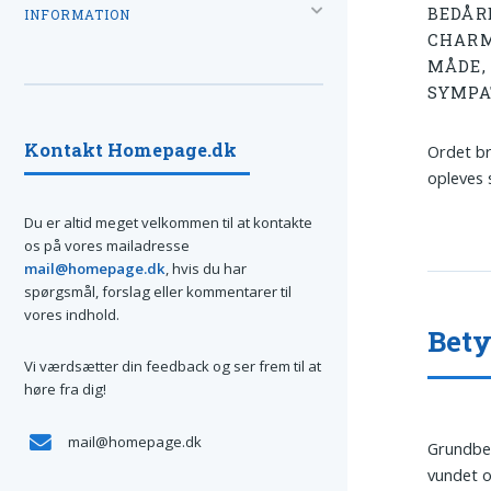
BEDÅR
INFORMATION
CHARM
MÅDE,
SYMPA
Kontakt Homepage.dk
Ordet br
opleves 
Du er altid meget velkommen til at kontakte
os på vores mailadresse
mail@homepage.dk
, hvis du har
spørgsmål, forslag eller kommentarer til
vores indhold.
Bety
Vi værdsætter din feedback og ser frem til at
høre fra dig!
mail@homepage.dk
Grundbe
vundet o