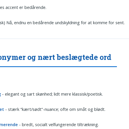
es accent er bedårende.
isk) Nå, endnu en bedårende undskyldning for at komme for sent.
nymer og nært beslægtede ord
g
- elegant og sart skønhed; lidt mere klassisk/poetisk.
et
- stærk “kært/sødt”-nuance; ofte om småt og blødt.
merende
- bredt, socialt velfungerende tiltrækning.