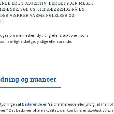
ENDE ER ET ADJEKTIV, DER BETYDER MEGET
ERENDE, SØD OG TILTRÆKKENDE PÅ EN
 DER VÆKKER VARME FØLELSER OG
TI
uges om mennesker, dyr, ting eller situationer, som
som særligt elskelige, yndige eller rørende.
dning og nuancer
tydningen af
bedårende
er “så charmerende eller yndig, at man bli
ver.” Det beskriver ofte en kvalitet, der kombinerer
skønhed
,
varme