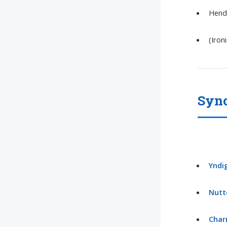
Hend
(Iron
Syno
Yndi
Nutt
Char