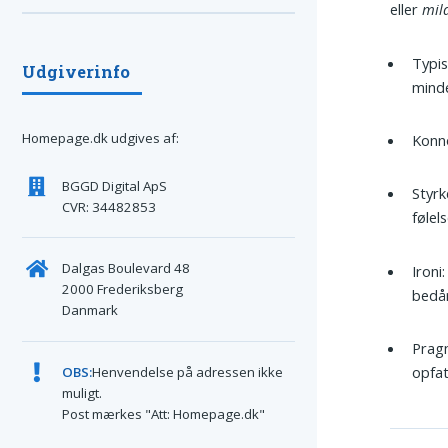
eller
mil
Typis
Udgiverinfo
minde
Homepage.dk udgives af:
Konno
BGGD Digital ApS
Styrk
CVR: 34482853
følel
Dalgas Boulevard 48
Ironi
2000 Frederiksberg
bedår
Danmark
Pragm
opfat
OBS:
Henvendelse på adressen ikke
muligt.
Post mærkes "Att: Homepage.dk"