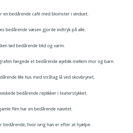
r en bedårende café med blomster i vinduet.
s bedårende væsen gjorde indtryk på alle.
ken lød bedårende blid og varm.
rafen fangede et bedårende øjeblik mellem mor og barn.
dårende lille hus med stråtag lå ved skovbrynet.
viskede bedårende replikker i teaterstykket.
amle film har en bedårende naivitet.
r bedårende, hvor ivrig han er efter at hjælpe.