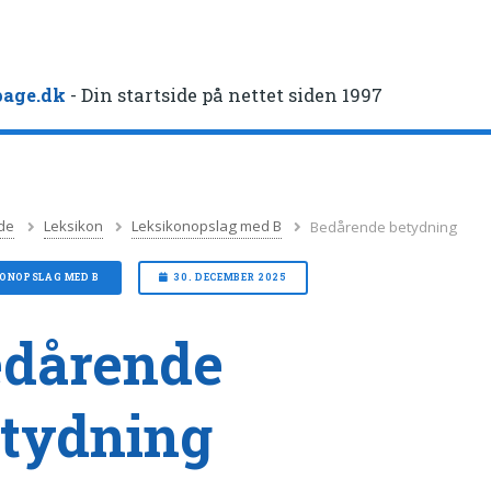
age.dk
- Din startside på nettet siden 1997
de
Leksikon
Leksikonopslag med B
Bedårende betydning
KONOPSLAG MED B
30. DECEMBER 2025
edårende
tydning