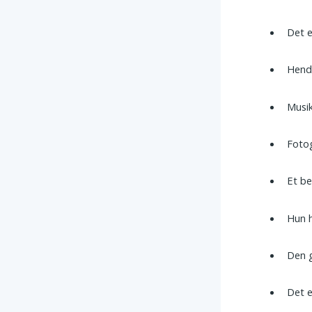
Det e
Hende
Musik
Fotog
Et be
Hun h
Den g
Det e