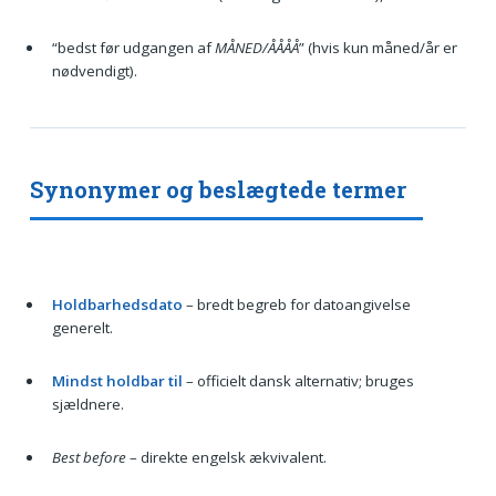
“bedst før udgangen af
MÅNED/ÅÅÅÅ
” (hvis kun måned/år er
nødvendigt).
Synonymer og beslægtede termer
Holdbarhedsdato
– bredt begreb for datoangivelse
generelt.
Mindst holdbar til
– officielt dansk alternativ; bruges
sjældnere.
Best before
– direkte engelsk ækvivalent.