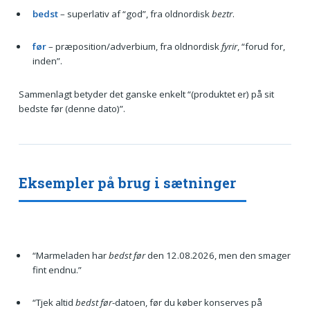
bedst
– superlativ af “god”, fra oldnordisk
beztr
.
før
– præposition/adverbium, fra oldnordisk
fyrir
, “forud for,
inden”.
Sammenlagt betyder det ganske enkelt “(produktet er) på sit
bedste før (denne dato)”.
Eksempler på brug i sætninger
“Marmeladen har
bedst før
den 12.08.2026, men den smager
fint endnu.”
“Tjek altid
bedst før
-datoen, før du køber konserves på