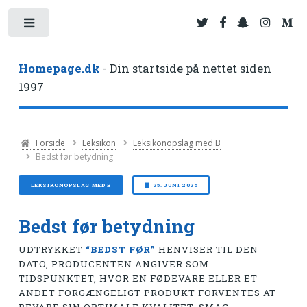
Toggle
Homepage.dk
- Din startside på nettet siden
1997
Forside
Leksikon
Leksikonopslag med B
Bedst før betydning
LEKSIKONOPSLAG MED B
25. JUNI 2025
Bedst før betydning
UDTRYKKET
“BEDST FØR”
HENVISER TIL DEN
DATO, PRODUCENTEN ANGIVER SOM
TIDSPUNKTET, HVOR EN FØDEVARE ELLER ET
ANDET FORGÆNGELIGT PRODUKT FORVENTES AT