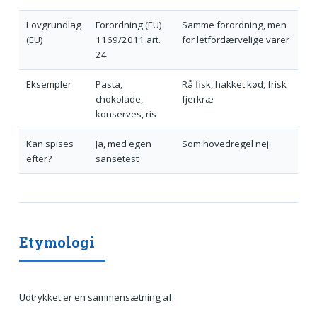
Lovgrundlag
Forordning (EU)
Samme forordning, men
(EU)
1169/2011 art.
for letfordærvelige varer
24
Eksempler
Pasta,
Rå fisk, hakket kød, frisk
chokolade,
fjerkræ
konserves, ris
Kan spises
Ja, med egen
Som hovedregel nej
efter?
sansetest
Etymologi
Udtrykket er en sammensætning af: