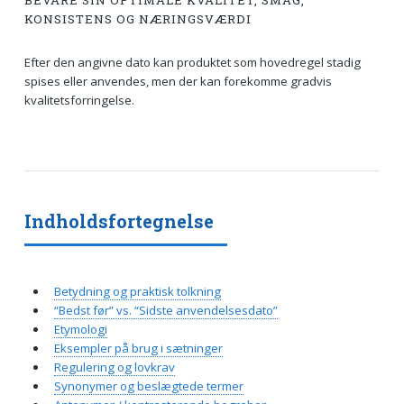
BEVARE SIN OPTIMALE KVALITET, SMAG,
KONSISTENS OG NÆRINGSVÆRDI
Efter den angivne dato kan produktet som hovedregel stadig
spises eller anvendes, men der kan forekomme gradvis
kvalitetsforringelse.
Indholdsfortegnelse
Betydning og praktisk tolkning
“Bedst før” vs. “Sidste anvendelsesdato”
Etymologi
Eksempler på brug i sætninger
Regulering og lovkrav
Synonymer og beslægtede termer