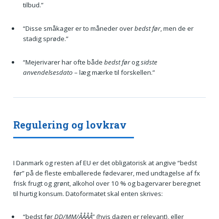
tilbud.”
“Disse småkager er to måneder over
bedst før
, men de er
stadig sprøde.”
“Mejerivarer har ofte både
bedst før
og
sidste
anvendelsesdato
– læg mærke til forskellen.”
Regulering og lovkrav
I Danmark og resten af EU er det obligatorisk at angive “bedst
før” på de fleste emballerede fødevarer, med undtagelse af fx
frisk frugt og grønt, alkohol over 10 % og bagervarer beregnet
til hurtig konsum. Datoformatet skal enten skrives:
“bedst før
DD/MM/ÅÅÅÅ
” (hvis dagen er relevant), eller