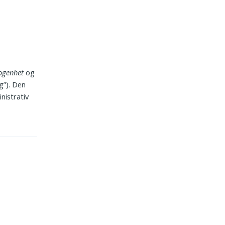
ogenhet
og
g”). Den
nistrativ