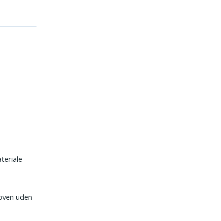
n
teriale
loven uden