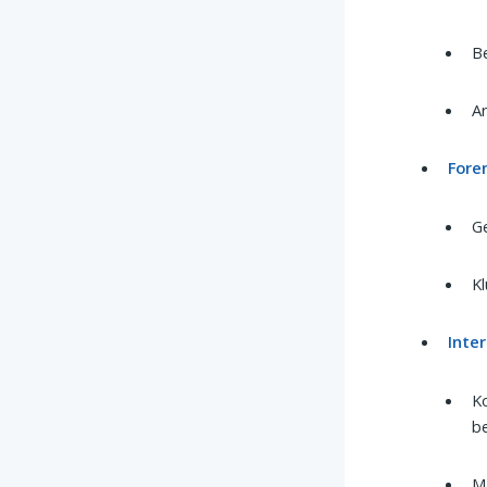
Be
Ar
Fore
Ge
Kl
Inte
Ko
be
Ma