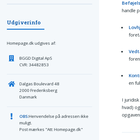
Beføjel
handle p
Udgiverinfo
Lovh
foret
Homepage.dk udgives af:
Vedt
BGGD Digital ApS
fore
CVR: 34482853
Kont
en fu
Dalgas Boulevard 48
2000 Frederiksberg
Danmark
I juridi
hvad) o
opgaven)
OBS:
Henvendelse på adressen ikke
muligt.
Post mærkes "Att: Homepage.dk"