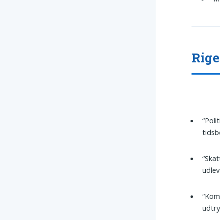
Rige
“Poli
tidsb
“Skat
udlev
“Komm
udtry