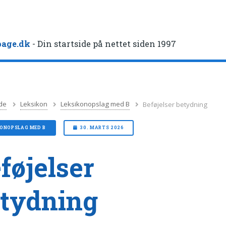
age.dk
- Din startside på nettet siden 1997
de
Leksikon
Leksikonopslag med B
Beføjelser betydning
KONOPSLAG MED B
30. MARTS 2026
føjelser
tydning