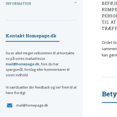
BEFØJ
INFORMATION
KOMPE
PERSO
TIL A
TRÆFF
Kontakt Homepage.dk
Ordet br
sammenhæ
Du er altid meget velkommen til at kontakte
kan gøre
os på vores mailadresse
mail@homepage.dk
, hvis du har
spørgsmål, forslag eller kommentarer til
vores indhold.
Vi værdsætter din feedback og ser frem til at
Bety
høre fra dig!
mail@homepage.dk