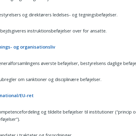
styrelsers og direktørers ledelses- og tegningsbeføjelser.
bejdsgiveres instruktionsbeføjelser over for ansatte.
nings- og organisationsliv
neralforsamlingens øverste beføjelser, bestyrelsens daglige beføje
ubregler om sanktioner og disciplinære beføjelser.
rnational/EU-ret
mpetencefordeling og tildelte beføjelser til institutioner (“princip o
føjelser”).
ndater i traktater og forordninger.