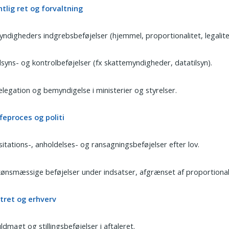
tlig ret og forvaltning
ndigheders indgrebsbeføjelser (hjemmel, proportionalitet, legalite
lsyns- og kontrolbeføjelser (fx skattemyndigheder, datatilsyn).
legation og bemyndigelse i ministerier og styrelser.
feproces og politi
sitations-, anholdelses- og ransagningsbeføjelser efter lov.
ønsmæssige beføjelser under indsatser, afgrænset af proportionali
atret og erhverv
ldmagt og stillingsbeføjelser i aftaleret.