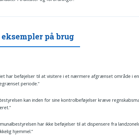
 eksempler på brug
tiet har beføjelser til at visitere i et nærmere afgrænset område i e
egrænset periode.”
testyrelsen kan inden for sine kontrolbeføjelser kræve regnskabsma
eret.”
unalbestyrelsen har ikke beføjelser til at dispensere fra landzone
kkelig hjemmel.”