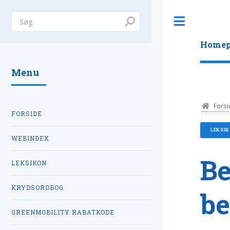
Toggle
Homep
Menu
Forsi
FORSIDE
LEKSI
WEBINDEX
Be
LEKSIKON
KRYDSORDBOG
be
GREENMOBILITY RABATKODE