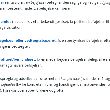
ser
(entalsform:
en beføjelse
) betegner den saglige og retlige
adgan
å en bestemt måde. En beføjelse kan være:
jemlet
(fastsat i lov eller bekendtgørelse), fx politiets beføjelser til
age visitation.
agelses- eller vedtægtsbaseret
, fx en bestyrelses beføjelser eft
ningens vedtægter.
raktuel/bemyndiget
, fx en medarbejders beføjelser deleg. af en le
ldmagtshavers beføjelser.
sk sprogbrug adskilles der ofte mellem
kompetence
(hvem der må tage s
g
beføjelse
(hvilke konkrete midler og handlinger der må anvendes fo
. I praksis overlapper ordene dog ofte.