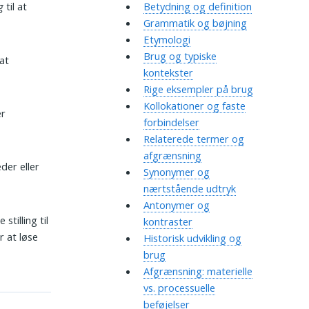
g
til at
Betydning og definition
Grammatik og bøjning
Etymologi
Brug og typiske
 at
kontekster
Rige eksempler på brug
Kollokationer og faste
er
forbindelser
Relaterede termer og
afgrænsning
der eller
Synonymer og
nærtstående udtryk
Antonymer og
tilling til
kontraster
r at løse
Historisk udvikling og
brug
Afgrænsning: materielle
vs. processuelle
beføjelser