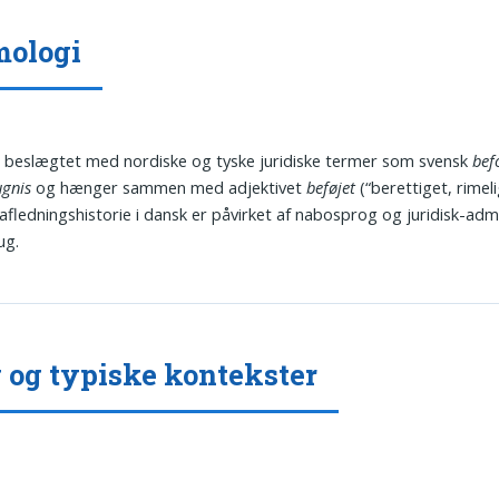
mologi
 beslægtet med nordiske og tyske juridiske termer som svensk
bef
ugnis
og hænger sammen med adjektivet
beføjet
(“berettiget, rimeli
afledningshistorie i dansk er påvirket af nabosprog og juridisk-admi
ug.
 og typiske kontekster