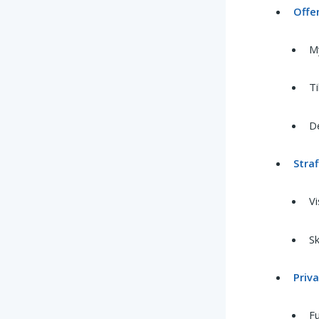
Offen
My
Ti
De
Straf
Vi
Sk
Priv
Fu