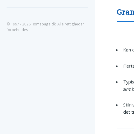
Gram
© 1997 - 2026 Homepage.dk. Alle rettigheder
forbeholdes
Køn o
Flert
Typis
sine 
Stiln
det t