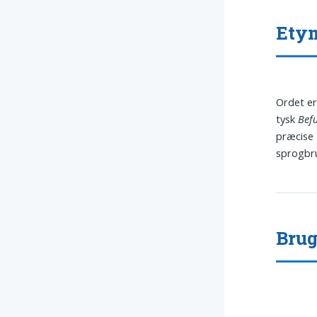
Ety
Ordet er
tysk
Bef
præcise 
sprogbr
Brug