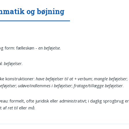
matik og bøjning
g form: fælleskøn -
en beføjelse
.
al:
beføjelser
.
ke konstruktioner:
have beføjelser til at + verbum
;
mangle beføjelser
;
beføjelser
;
udøve/indlemmes i beføjelser
;
fratage/tillægge beføjelser
.
iveau: formelt, ofte juridisk eller administrativt; i daglig sprogbrug e
it af
ret til
eller
må
.