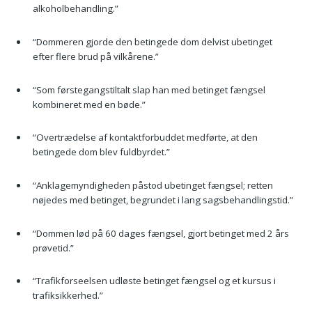
alkoholbehandling.”
“Dommeren gjorde den betingede dom delvist ubetinget
efter flere brud på vilkårene.”
“Som førstegangstiltalt slap han med betinget fængsel
kombineret med en bøde.”
“Overtrædelse af kontaktforbuddet medførte, at den
betingede dom blev fuldbyrdet.”
“Anklagemyndigheden påstod ubetinget fængsel; retten
nøjedes med betinget, begrundet i lang sagsbehandlingstid.”
“Dommen lød på 60 dages fængsel, gjort betinget med 2 års
prøvetid.”
“Trafikforseelsen udløste betinget fængsel og et kursus i
trafiksikkerhed.”