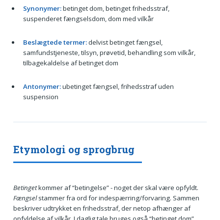
Synonymer:
betinget dom, betinget frihedsstraf,
suspenderet fængselsdom, dom med vilkår
Beslægtede termer:
delvist betinget fængsel,
samfundstjeneste, tilsyn, prøvetid, behandling som vilkår,
tilbagekaldelse af betinget dom
Antonymer:
ubetinget fængsel, frihedsstraf uden
suspension
Etymologi og sprogbrug
Betinget
kommer af “betingelse” - noget der skal være opfyldt.
Fængsel
stammer fra ord for indespærring/forvaring. Sammen
beskriver udtrykket en frihedsstraf, der netop afhænger af
opfyldelse af vilkår. I daglig tale bruges også “betinget dom”.