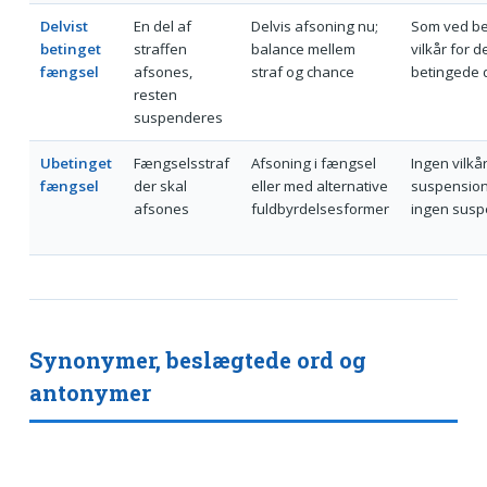
Delvist
En del af
Delvis afsoning nu;
Som ved be
betinget
straffen
balance mellem
vilkår for d
fængsel
afsones,
straf og chance
betingede 
resten
suspenderes
Ubetinget
Fængselsstraf
Afsoning i fængsel
Ingen vilkår
fængsel
der skal
eller med alternative
suspension
afsones
fuldbyrdelsesformer
ingen susp
Synonymer, beslægtede ord og
antonymer