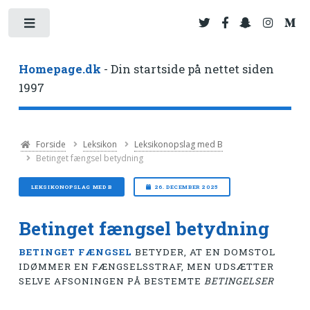
Toggle
Homepage.dk
- Din startside på nettet siden
1997
Forside
Leksikon
Leksikonopslag med B
Betinget fængsel betydning
LEKSIKONOPSLAG MED B
26. DECEMBER 2025
Betinget fængsel betydning
BETINGET FÆNGSEL
BETYDER, AT EN DOMSTOL
IDØMMER EN FÆNGSELSSTRAF, MEN UDSÆTTER
SELVE AFSONINGEN PÅ BESTEMTE
BETINGELSER