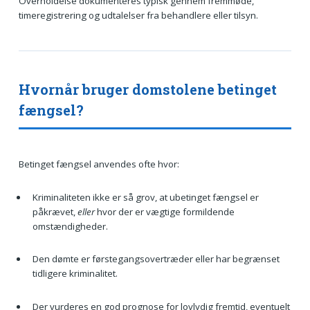
Overholdelse dokumenteres typisk gennem fremmøde,
timeregistrering og udtalelser fra behandlere eller tilsyn.
Hvornår bruger domstolene betinget
fængsel?
Betinget fængsel anvendes ofte hvor:
Kriminaliteten ikke er så grov, at ubetinget fængsel er
påkrævet,
eller
hvor der er vægtige formildende
omstændigheder.
Den dømte er førstegangsovertræder eller har begrænset
tidligere kriminalitet.
Der vurderes en god prognose for lovlydig fremtid, eventuelt