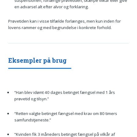
suspensionen, forlænge prøvetiden, skærpe vilkår eller give
en advarsel alt efter alvor og forklaring.
Prøvetiden kan i visse tilfælde forlænges, men kun inden for
lovens rammer og med begrundelse i konkrete forhold.
Eksempler på brug
“Han blev idømt 40 dages betinget fængsel med 1 års
prøvetid og tilsyn.”
“Retten valgte betinget fængsel med krav om 80 timers
samfundstjeneste.”
“Kvinden fik 3 måneders betinget fængsel på vilkår af