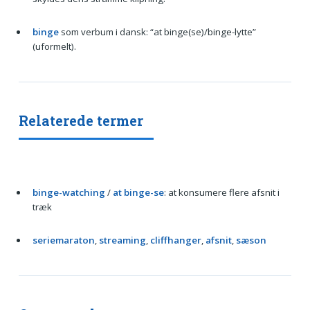
binge
som verbum i dansk: “at binge(se)/binge-lytte”
(uformelt).
Relaterede termer
binge-watching
/
at binge-se
: at konsumere flere afsnit i
træk
seriemaraton
,
streaming
,
cliffhanger
,
afsnit
,
sæson