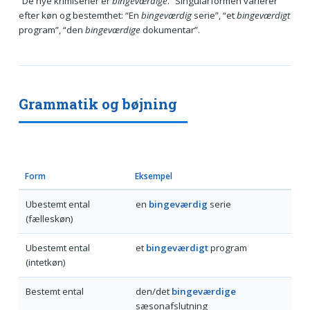
“De nye krimiserier er
bingeværdige
.” Singularformen varierer
efter køn og bestemthet: “En
bingeværdig
serie”, “et
bingeværdigt
program”, “den
bingeværdige
dokumentar”.
Grammatik og bøjning
Form
Eksempel
Ubestemt ental
en
bingeværdig
serie
(fælleskøn)
Ubestemt ental
et
bingeværdigt
program
(intetkøn)
Bestemt ental
den/det
bingeværdige
sæsonafslutning