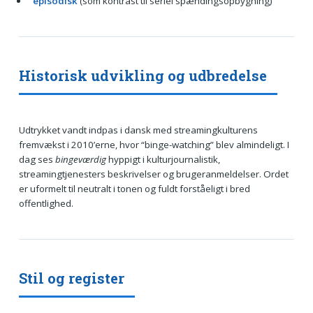
episodisk
(som kontrast til seriel spændingsopbygning)
Historisk udvikling og udbredelse
Udtrykket vandt indpas i dansk med streamingkulturens
fremvækst i 2010’erne, hvor “binge-watching” blev almindeligt. I
dag ses
bingeværdig
hyppigt i kulturjournalistik,
streamingtjenesters beskrivelser og brugeranmeldelser. Ordet
er uformelt til neutralt i tonen og fuldt forståeligt i bred
offentlighed.
Stil og register