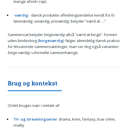
mange afsnit i rap).
-værdig
- dansk produktiv afledningsendelse kendt fra fx
læseværdig
,
seværdig
,
prisværdig
; betyder “værd at …”.
Sammensat betyder
bingeværdig
altså “værd at binge”. Formen
uden bindestreg (
bingeværdig
) følger almindelig dansk praksis
for tilsvarende sammensætninger; man ser dog også varianten
binge-værdig
i uformelle sammenhænge.
Brug og kontekst
Ordet bruges især i omtale af:
TV- og streamingserier
: drama, krimi, fantasy, true crime,
reality