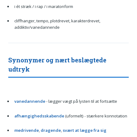
i ét stræk / i rap / i maratonform
cliffhanger, tempo, plotdrevet, karakterdrevet,
addiktiv/vanedannende
Synonymer og nært beslægtede
udtryk
vanedannende
- lægger vægt på lysten til at fortsætte
afhængighedsskabende
(uformelt) - stærkere konnotation
medrivende
,
dragende
,
svært at lægge fra sig