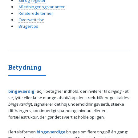
Stil og register
Afledninger og varianter
Relaterede termer
Oversættelse
Brugertips
Betydning
bingeværdig
(adj.) betegner indhold, der inviterer til
binging
- at
se, lytte eller læse mange afsnit/kapitler i træk. Når noget kaldes
bingeværdigt
, signalerer det høj underholdningsværdi, stærke
cliffhangers, kontinuerligt spændingsniveau eller en
fortællestruktur, der gør det svært at holde op igen.
Flertalsformen
bingeværdige
bruges om flere ting på én gang: