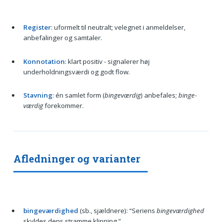
Register
: uformelt til neutralt; velegnet i anmeldelser,
anbefalinger og samtaler.
Konnotation
: klart positiv - signalerer høj
underholdningsværdi og godt flow.
Stavning
: én samlet form (
bingeværdig
) anbefales;
binge-
værdig
forekommer.
Afledninger og varianter
bingeværdighed
(sb., sjældnere): “Seriens
bingeværdighed
skyldes dens stramme klipning.”