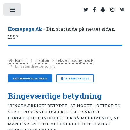
Toggle
Homepage.dk
- Din startside på nettet siden
1997
Forside
Leksikon
Leksikonopslag med B
Bingeværdige betydning
LEKSIKONOPSLAG MED B
12. FEBRUAR 2026
Bingeværdige betydning
“BINGEVÆRDIGE” BETYDER, AT NOGET - OFTEST EN
SERIE, PODCAST, BOGSERIE ELLER ANDET
FORTÆLLENDE INDHOLD - ER SÅ MEDRIVENDE, AT
MAN HAR LYST TIL AT FORBRUGE DET I LANGE