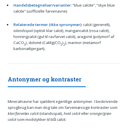
Handelsbetegnelser/varianter:
“blue calcite”, “skye blue
calcite” (uofficielle farvenavne).
Relaterede termer (ikke synonymer):
calcit (generelt),
islandsspat
(optisk klar calcit), mangancalcit (rosa calcit),
honningcalcit (gul til ravfarvet calcit), aragonit (polymorf af
CaCO
), dolomit (CaMg(CO
)
), marmor (metamorf
3
3
2
karbonatbjergart).
Antonymer og kontraster
Mineralnavne har sjældent egentlige antonymer. I beskrivende
sprogbrug kan man dog tale om farvemæssige kontraster som
klar/farveløs calcit
(islandsspat),
hvid calcit
eller
orange/grøn
calcit
som modstykker til blå calcit.