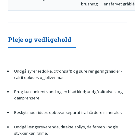
brusning
ensfarvet gråblå
Pleje og vedligehold
Undgå syrer (eddike, citronsaft) og sure rengøringsmidler -
calcit opløses og bliver mat.
Brug kun lunkent vand og en blød klud; undgå ultralyds- og
damprensere.
Beskyt mod ridser: opbevar separat fra hårdere mineraler.
Undgå længerevarende, direkte sollys, da farven i nogle
stykker kan falme.