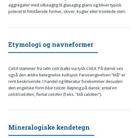
aggregater med silkeagtig til glasagtig glans og bliver typisk
poleret til fritstående former, skiver, kugler eller tromlede sten.
Etymologi og navneformer
Calcit
stammer fra latin
calx
(kalk) via tysk
Calcit
. På dansk ses
også den ældre betegnelse
kalkspat
. Farveangivelsen “blå” er
rent beskrivende. I handel og litteratur forekommer desuden
den engelske form
blue calcite
. Bøjning på dansk: ental
en
calcit
/
calcitten
, flertal
calcitter
(f.eks. “blå calcitter”).
Mineralogiske kendetegn