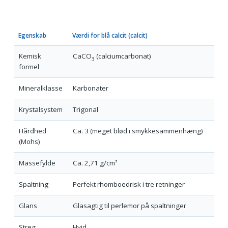
Egenskab
Værdi for blå calcit (calcit)
Kemisk
CaCO
(calciumcarbonat)
3
formel
Mineralklasse
Karbonater
Krystalsystem
Trigonal
Hårdhed
Ca. 3 (meget blød i smykkesammenhæng)
(Mohs)
Massefylde
Ca. 2,71 g/cm³
Spaltning
Perfekt rhomboedrisk i tre retninger
Glans
Glasagtig til perlemor på spaltninger
Streg
Hvid