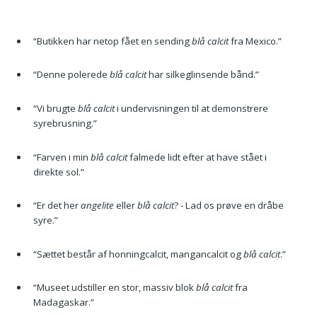
“Butikken har netop fået en sending
blå calcit
fra Mexico.”
“Denne polerede
blå calcit
har silkeglinsende bånd.”
“Vi brugte
blå calcit
i undervisningen til at demonstrere
syrebrusning.”
“Farven i min
blå calcit
falmede lidt efter at have stået i
direkte sol.”
“Er det her
angelite
eller
blå calcit
? - Lad os prøve en dråbe
syre.”
“Sættet består af honningcalcit, mangancalcit og
blå calcit
.”
“Museet udstiller en stor, massiv blok
blå calcit
fra
Madagaskar.”