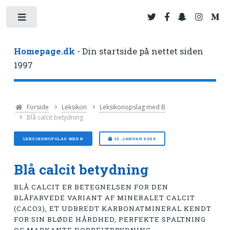
Toggle
Homepage.dk
- Din startside på nettet siden
1997
Forside
Leksikon
Leksikonopslag med B
Blå calcit betydning
LEKSIKONOPSLAG MED B
12. JANUAR 2026
Blå calcit betydning
BLÅ CALCIT ER BETEGNELSEN FOR DEN
BLÅFARVEDE VARIANT AF MINERALET CALCIT
(CACO3), ET UDBREDT KARBONATMINERAL KENDT
FOR SIN BLØDE HÅRDHED, PERFEKTE SPALTNING