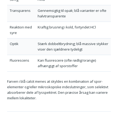
Transparens
Gennemsigtig til opak; blå varianter er ofte
halvtransparente
Reaktion med
Kraftig brusning i kold, fortyndet HCl
syre
Optik
Stærk dobbeltbrydning; blå massive stykker
viser den sjældnere tydeligt
Fluorescens
Kan fluorescere (ofte rødlig/orange)
afhængigt af sporstoffer
Farven i blå calcit menes at skyldes en kombination af spor-
elementer og/eller mikroskopiske indeslutninger, som selektivt
absorberer dele af lysspektret. Den præcise årsag kan variere
mellem lokaliteter.