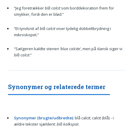
“Jeg foretrækker
blå calcit
som borddekoration frem for
smykker, fordi den er blød.”
“Et tyndsnit af
blå calcit
viser tydelig dobbeltbrydning i
mikroskopet.”
“Sælgeren kaldte stenen ‘
blue calcite
’, men på dansk siger vi
blå calcit
.”
Synonymer og relaterede termer
Synonymer (brugte/udbredte):
blå calcit; calcit (blå) - i
ældre tekster sjældent:
blå kalkspat
.