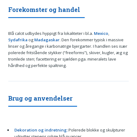
Forekomster og handel
Blå calcit udbydes hyppigt fra lokaliteter i bl.a.
Mexico
,
Sydafrika
og
Madagaskar
. Den forekommer typisk i massive
linser og åregange i karbonatrige bjergarter. I handlen ses især
polerede fritstående stykker (“freeforms”), skiver, kugler, æg og
tromlede sten; facettering er sjælden pga. mineralets lave
hårdhed og perfekte spaltning.
Brug og anvendelser
Dekoration og indretning:
Polerede blokke og skulpturer
udnytter stenens rolige blå nuancer.