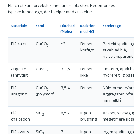
Blå calcit kan forveksles med andre blå sten. Nedenfor ses
typiske kendetegn, der hjælper med at skelne:
Materiale
Kemi
Hårdhed
Reaktion
Kendetegn
(Mohs)
med HCl
Blå calcit
CaCO
~3
Bruser
Perfekt spaltning
3
kraftigt
silkeblød blå,
halvtransparent
Angelite
CaSO
3-3,5
Bruser
Ensartet, opak bl
4
(anhydrit)
ikke
hydrere til gips i 
Blå
CaCO
3,5-4
Bruser
Nåleformede/pr
3
aragonit
(polymorf)
aggregater; ofte
himmelblå
Blå
SiO
6,5-7
Ingen
Vokset, voksagti
2
chalcedon
brusning
meget mere rids
Blå kvarts
SiO
7
Ingen
Ingen spaltning; 
2