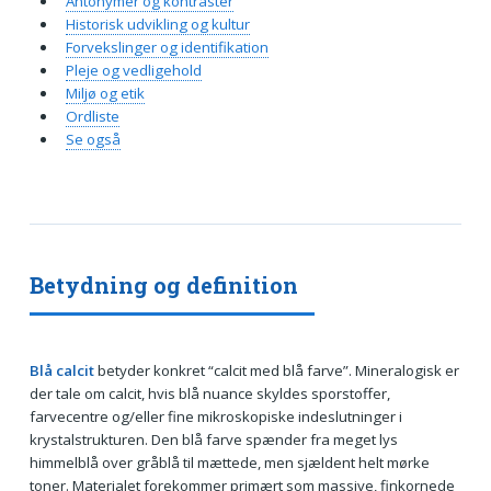
Antonymer og kontraster
Historisk udvikling og kultur
Forvekslinger og identifikation
Pleje og vedligehold
Miljø og etik
Ordliste
Se også
Betydning og definition
Blå calcit
betyder konkret “calcit med blå farve”. Mineralogisk er
der tale om calcit, hvis blå nuance skyldes sporstoffer,
farvecentre og/eller fine mikroskopiske indeslutninger i
krystalstrukturen. Den blå farve spænder fra meget lys
himmelblå over gråblå til mættede, men sjældent helt mørke
toner. Materialet forekommer primært som massive, finkornede