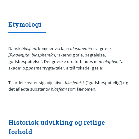
Etymologi
Dansk
blasfemi
kommer via latin
blasphemia
fra græsk
βλασφημία
(
blasphēmía
), “skændig tale, bagtalelse,
gudsbespottelse”. Det græske ord forbindes med
blaptein
“at
skade” og
phēmē
“rygte/tale”, altså “skadelig tale”.
Til ordet knytter sig adjektivet
blasfemisk
(“gudsbespottelig”) og
det afledte substantiv
blasfemi
som fænomen.
Historisk udvikling og retlige
forhold