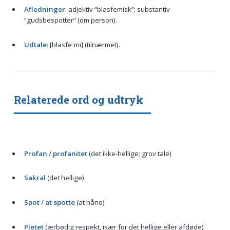
Afledninger
: adjektiv “blasfemisk”; substantiv
“gudsbespotter” (om person).
Udtale
: [blasfeˈmi] (tilnærmet).
Relaterede ord og udtryk
Profan
/
profanitet
(det ikke-hellige; grov tale)
Sakral
(det hellige)
Spot
/
at spotte
(at håne)
Pietet
(ærbødig respekt, især for det hellige eller afdøde)