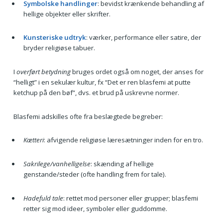
Symbolske handlinger
: bevidst krænkende behandling af
hellige objekter eller skrifter.
Kunsteriske udtryk
: værker, performance eller satire, der
bryder religiøse tabuer.
I
overført betydning
bruges ordet også om noget, der anses for
“helligt” i en sekulær kultur, fx “Det er ren blasfemi at putte
ketchup på den bøf”, dvs. et brud på uskrevne normer.
Blasfemi adskilles ofte fra beslægtede begreber:
Kætteri
: afvigende religiøse læresætninger inden for en tro.
Sakrilege/vanhelligelse
: skænding af hellige
genstande/steder (ofte handling frem for tale).
Hadefuld tale
: rettet mod personer eller grupper; blasfemi
retter sig mod ideer, symboler eller guddomme.