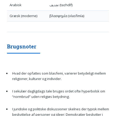
Arabisk
تجديف (tazhdīf)
Græsk (moderne)
βλασφημία (vlasfimía)
Brugsnoter
Hvad der opfattes som blasfemi, varierer betydeligt mellem
religioner, kulturer og individer.
I sekulær dagligdags tale bruges ordet ofte hyperbolsk om
“normbrud” uden religiøs betydning.
I juridiske og politiske diskussioner skelnes der typisk mellem
beskyttelse af personer og ideer: Demokratier beskytter i