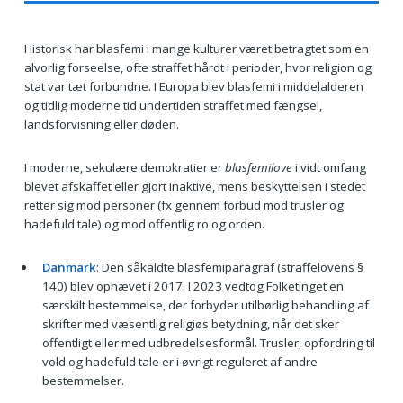
Historisk har blasfemi i mange kulturer været betragtet som en
alvorlig forseelse, ofte straffet hårdt i perioder, hvor religion og
stat var tæt forbundne. I Europa blev blasfemi i middelalderen
og tidlig moderne tid undertiden straffet med fængsel,
landsforvisning eller døden.
I moderne, sekulære demokratier er
blasfemilove
i vidt omfang
blevet afskaffet eller gjort inaktive, mens beskyttelsen i stedet
retter sig mod personer (fx gennem forbud mod trusler og
hadefuld tale) og mod offentlig ro og orden.
Danmark
: Den såkaldte blasfemiparagraf (straffelovens §
140) blev ophævet i 2017. I 2023 vedtog Folketinget en
særskilt bestemmelse, der forbyder utilbørlig behandling af
skrifter med væsentlig religiøs betydning, når det sker
offentligt eller med udbredelsesformål. Trusler, opfordring til
vold og hadefuld tale er i øvrigt reguleret af andre
bestemmelser.