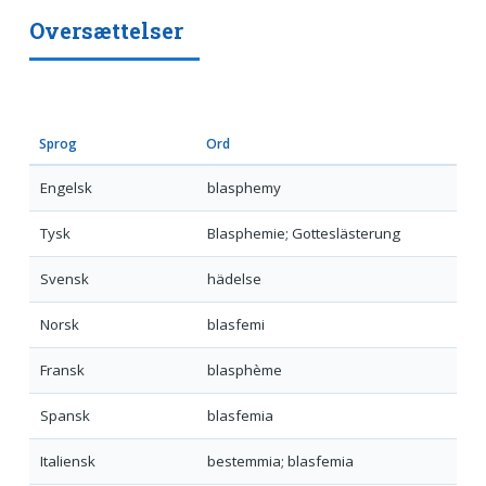
Oversættelser
Sprog
Ord
Engelsk
blasphemy
Tysk
Blasphemie; Gotteslästerung
Svensk
hädelse
Norsk
blasfemi
Fransk
blasphème
Spansk
blasfemia
Italiensk
bestemmia; blasfemia