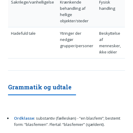
Sakrilege/vanhelligelse
Krænkende
Fysisk
behandling af
handling
hellige
objekter/steder
Hadefuld tale
Ytringer der
Beskyttelse
nedgør
af
grupper/personer
mennesker,
ikke idéer
Grammatik og udtale
Ordklasse
: substantiv (fælleskøn) - “en blasfemi”; bestemt
form: “blasfemien”. Flertal: “blasfemier” (sjældent).