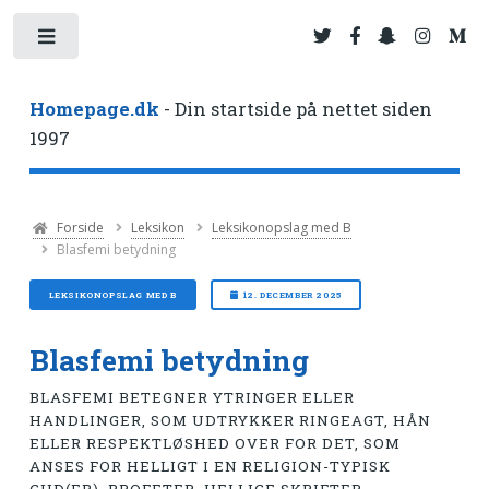
Toggle
Homepage.dk
- Din startside på nettet siden
1997
Forside
Leksikon
Leksikonopslag med B
Blasfemi betydning
LEKSIKONOPSLAG MED B
12. DECEMBER 2025
Blasfemi betydning
BLASFEMI BETEGNER YTRINGER ELLER
HANDLINGER, SOM UDTRYKKER RINGEAGT, HÅN
ELLER RESPEKTLØSHED OVER FOR DET, SOM
ANSES FOR HELLIGT I EN RELIGION-TYPISK