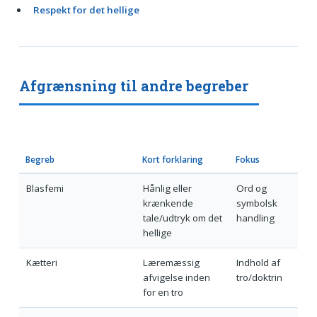
Respekt for det hellige
Afgrænsning til andre begreber
Begreb
Kort forklaring
Fokus
Blasfemi
Hånlig eller
Ord og
krænkende
symbolsk
tale/udtryk om det
handling
hellige
Kætteri
Læremæssig
Indhold af
afvigelse inden
tro/doktrin
for en tro