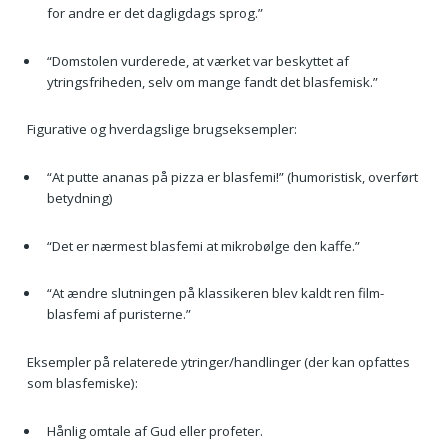
for andre er det dagligdags sprog.”
“Domstolen vurderede, at værket var beskyttet af
ytringsfriheden, selv om mange fandt det blasfemisk.”
Figurative og hverdagslige brugseksempler:
“At putte ananas på pizza er blasfemi!” (humoristisk, overført
betydning)
“Det er nærmest blasfemi at mikrobølge den kaffe.”
“At ændre slutningen på klassikeren blev kaldt ren film-
blasfemi af puristerne.”
Eksempler på relaterede ytringer/handlinger (der kan opfattes
som blasfemiske):
Hånlig omtale af Gud eller profeter.