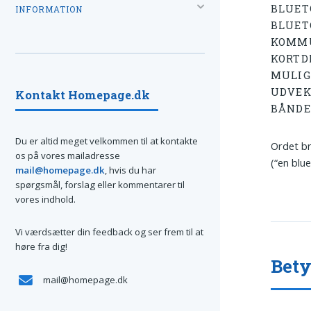
BLUET
INFORMATION
BLUET
KOMMU
KORTD
MULIG
UDVEKS
Kontakt Homepage.dk
BÅNDE
Du er altid meget velkommen til at kontakte
Ordet br
os på vores mailadresse
(“en blu
mail@homepage.dk
, hvis du har
spørgsmål, forslag eller kommentarer til
vores indhold.
Vi værdsætter din feedback og ser frem til at
høre fra dig!
Bety
mail@homepage.dk