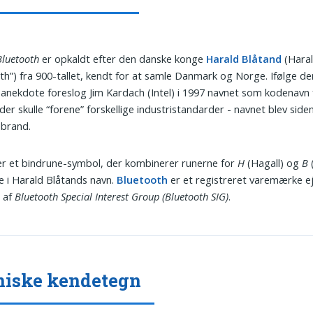
Bluetooth
er opkaldt efter den danske konge
Harald Blåtand
(Hara
th”) fra 900-tallet, kendt for at samle Danmark og Norge. Ifølge de
 anekdote foreslog Jim Kardach (Intel) i 1997 navnet som kodenavn 
 der skulle “forene” forskellige industristandarder - navnet blev side
e brand.
r et bindrune-symbol, der kombinerer runerne for
H
(Hagall) og
B
ne i Harald Blåtands navn.
Bluetooth
er et registreret varemærke e
t af
Bluetooth Special Interest Group (Bluetooth SIG)
.
iske kendetegn