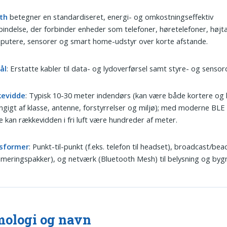
th
betegner en standardiseret, energi- og omkostningseffektiv
bindelse, der forbinder enheder som telefoner, høretelefoner, højtal
putere, sensorer og smart home-udstyr over korte afstande.
ål
: Erstatte kabler til data- og lydoverførsel samt styre- og sensor
evidde
: Typisk 10-30 meter indendørs (kan være både kortere og
gigt af klasse, antenne, forstyrrelser og miljø); med moderne BLE
 kan rækkevidden i fri luft være hundreder af meter.
sformer
: Punkt-til-punkt (f.eks. telefon til headset), broadcast/be
ameringspakker), og netværk (Bluetooth Mesh) til belysning og bygn
ologi og navn