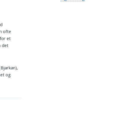
ld
n ofte
for et
n det
(Bjarkan),
jet og