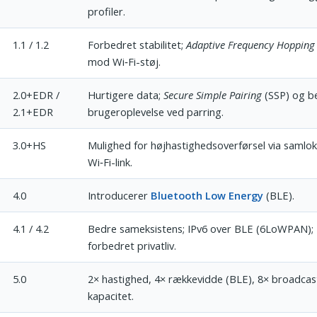
profiler.
1.1 / 1.2
Forbedret stabilitet;
Adaptive Frequency Hopping
mod Wi‑Fi-støj.
2.0+EDR /
Hurtigere data;
Secure Simple Pairing
(SSP) og b
2.1+EDR
brugeroplevelse ved parring.
3.0+HS
Mulighed for højhastighedsoverførsel via samlok
Wi‑Fi-link.
4.0
Introducerer
Bluetooth Low Energy
(BLE).
4.1 / 4.2
Bedre sameksistens; IPv6 over BLE (6LoWPAN);
forbedret privatliv.
5.0
2× hastighed, 4× rækkevidde (BLE), 8× broadcas
kapacitet.