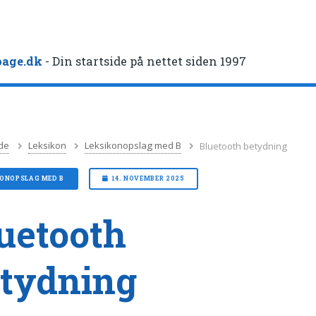
age.dk
- Din startside på nettet siden 1997
de
Leksikon
Leksikonopslag med B
Bluetooth betydning
KONOPSLAG MED B
14. NOVEMBER 2025
uetooth
tydning