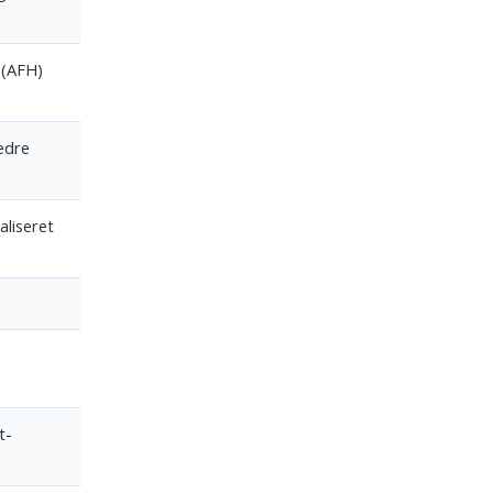
(AFH)
edre
aliseret
t-