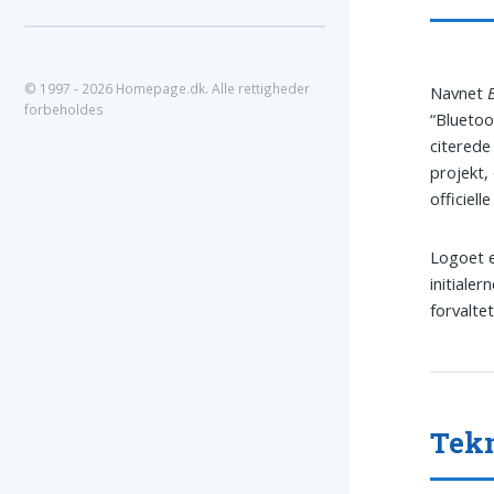
© 1997 - 2026 Homepage.dk. Alle rettigheder
Navnet
forbeholdes
“Bluetoo
citerede
projekt,
officiell
Logoet e
initialer
forvalte
Tekn