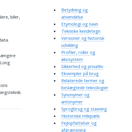
Betydning og
ere, biler,
anvendelse
Etymologi og navn
Tekniske kendetegn
Versioner og historisk
data.
udvikling
Profiler, roller og
 længere
økosystem
 Long
Sikkerhed og privatliv
Eksempler på brug
Relaterede termer og
acons
beslægtede teknologier
ingsteknik.
Synonymer og
antonymer
Sprogbrug og stavning
Historiske milepæle
Fejlopfattelser og
afgrænsning