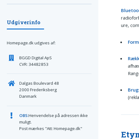
Bluetoo
radiofor
Udgiverinfo
ure, com
Form
Homepage.dk udgives af:
BGGD Digital ApS
Rækk
CVR: 34482853
afhæn
Range
Dalgas Boulevard 48
Brug
2000 Frederiksberg
Danmark
(rekl
OBS:
Henvendelse på adressen ikke
muligt.
Post mærkes "Att: Homepage.dk"
Etym