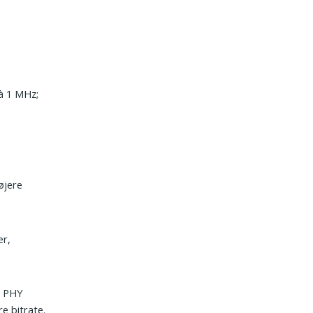
 à 1 MHz;
øjere
er,
M PHY
e bitrate.