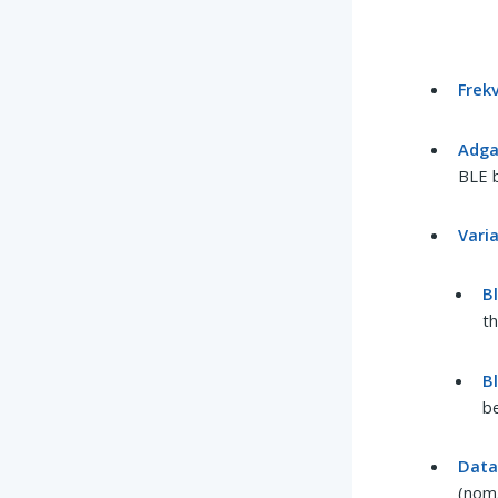
Frek
Adg
BLE b
Vari
B
th
B
b
Data
(nom.