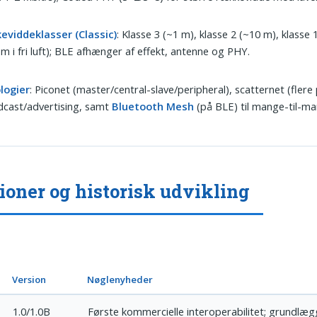
eviddeklasser (Classic)
: Klasse 3 (~1 m), klasse 2 (~10 m), klasse 1
m i fri luft); BLE afhænger af effekt, antenne og PHY.
logier
: Piconet (master/central-slave/peripheral), scatternet (flere 
dcast/advertising, samt
Bluetooth Mesh
(på BLE) til mange-til-ma
ioner og historisk udvikling
Version
Nøglenyheder
1.0/1.0B
Første kommercielle interoperabilitet; grundlæ