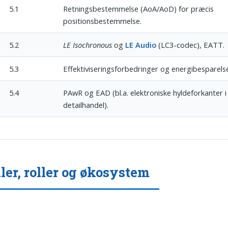
5.1
Retningsbestemmelse (AoA/AoD) for præcis
positionsbestemmelse.
5.2
LE Isochronous
og
LE Audio
(LC3-codec), EATT.
5.3
Effektiviseringsforbedringer og energibesparelse
5.4
PAwR og EAD (bl.a. elektroniske hyldeforkanter i
detailhandel).
iler, roller og økosystem