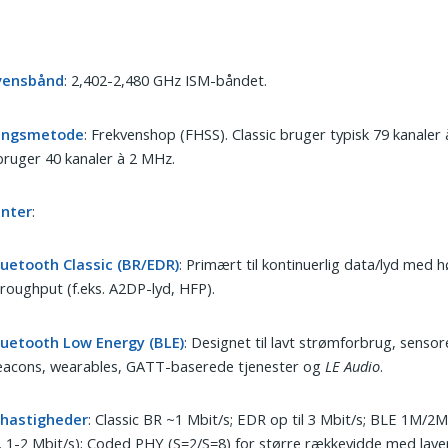
vensbånd
: 2,402-2,480 GHz ISM-båndet.
angsmetode
: Frekvenshop (FHSS). Classic bruger typisk 79 kanaler
ruger 40 kanaler à 2 MHz.
anter
:
luetooth Classic (BR/EDR)
: Primært til kontinuerlig data/lyd med h
roughput (f.eks. A2DP-lyd, HFP).
luetooth Low Energy (BLE)
: Designet til lavt strømforbrug, sensor
eacons, wearables, GATT-baserede tjenester og
LE Audio
.
hastigheder
: Classic BR ~1 Mbit/s; EDR op til 3 Mbit/s; BLE 1M/2
 1-2 Mbit/s); Coded PHY (S=2/S=8) for større rækkevidde med laver