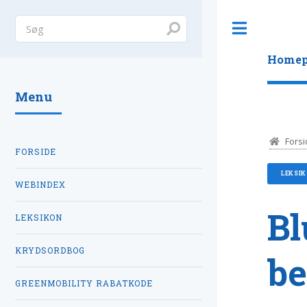
Toggle
Homep
Menu
Forsi
FORSIDE
LEKSI
WEBINDEX
Bl
LEKSIKON
KRYDSORDBOG
be
GREENMOBILITY RABATKODE