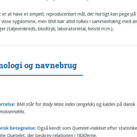
 er at have et
simpelt, reproducerbart
mål, der hurtigt kan pege på
or visse sygdomme, men BMI bør altid tolkes i sammenhæng med a
er (taljeomkreds, blodtryk, laboratorietal, livsstil m.m.).
ologi og navnebrug
rtelse:
BMI står for
Body Mass Index
(engelsk) og kaldes på dansk
smasseindeks
.
orisk betegnelse:
Også kendt som
Quetelet-indekset
efter statistik
he Quetelet, der beskrev relationen i 1830’erne.