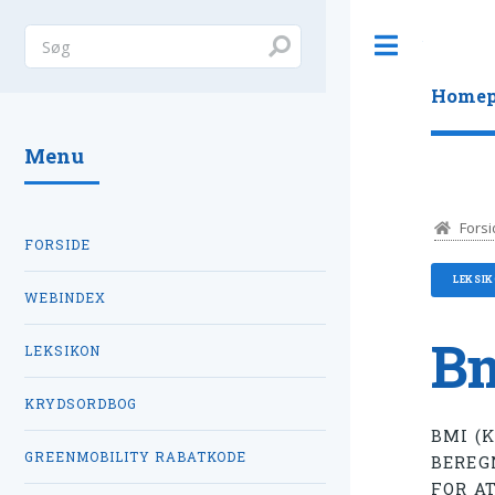
Toggle
Homep
Menu
Forsi
FORSIDE
LEKSI
WEBINDEX
Bm
LEKSIKON
KRYDSORDBOG
BMI (
GREENMOBILITY RABATKODE
BEREG
FOR A