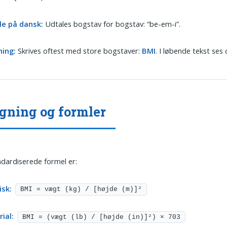
le på dansk:
Udtales bogstav for bogstav: “be-em-i”.
ning:
Skrives oftest med store bogstaver:
BMI
. I løbende tekst ses
gning og formler
dardiserede formel er:
isk:
BMI = vægt (kg) / [højde (m)]²
ial:
BMI = (vægt (lb) / [højde (in)]²) × 703