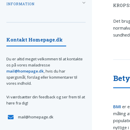
INFORMATION
KROPS
Det brug
normalvæ
sundheds
Kontakt Homepage.dk
Du er altid meget velkommen til at kontakte
os på vores mailadresse
mail@homepage.dk
, hvis du har
Bety
spørgsmål, forslag eller kommentarer til
vores indhold.
Vi værdsætter din feedback og ser frem til at
høre fra dig!
BMI
er 
måling a
mail@homepage.dk
populati
nyttige i