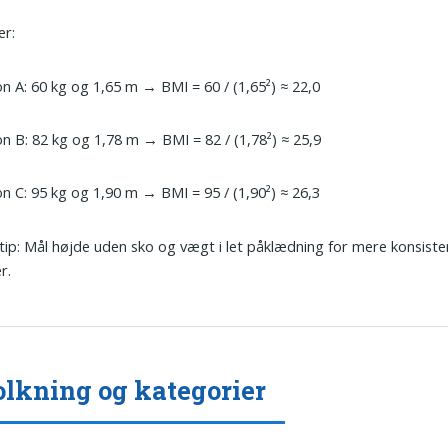
er:
n A: 60 kg og 1,65 m → BMI = 60 / (1,65²) ≈ 22,0
n B: 82 kg og 1,78 m → BMI = 82 / (1,78²) ≈ 25,9
n C: 95 kg og 1,90 m → BMI = 95 / (1,90²) ≈ 26,3
 tip: Mål højde uden sko og vægt i let påklædning for mere konsiste
r.
olkning og kategorier