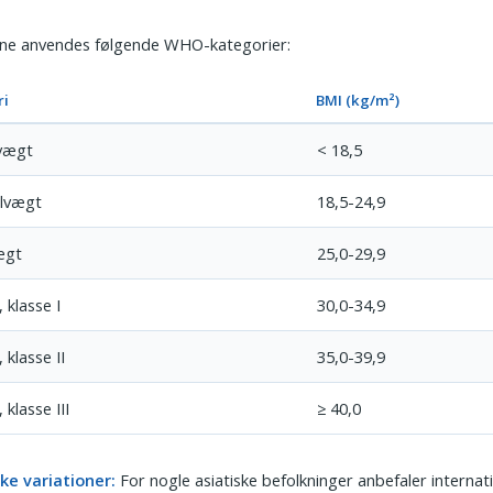
sne anvendes følgende WHO-kategorier:
ri
BMI (kg/m²)
vægt
< 18,5
lvægt
18,5-24,9
ægt
25,0-29,9
 klasse I
30,0-34,9
klasse II
35,0-39,9
klasse III
≥ 40,0
ke variationer:
For nogle asiatiske befolkninger anbefaler internat