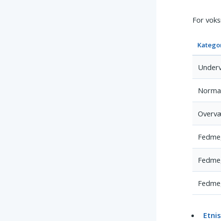
For vok
Katego
Under
Norma
Overv
Fedme,
Fedme, 
Fedme, 
Etnis