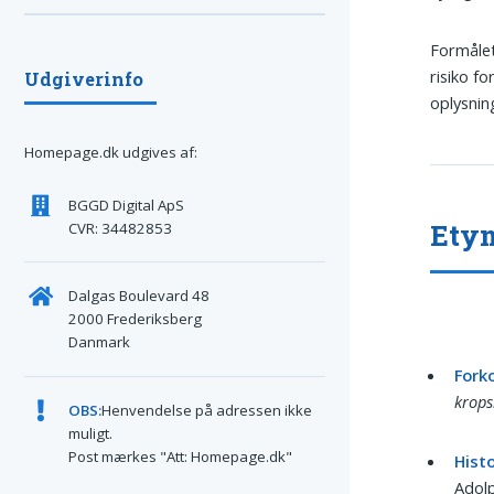
Formålet
risiko f
Udgiverinfo
oplysning
Homepage.dk udgives af:
BGGD Digital ApS
Etym
CVR: 34482853
Dalgas Boulevard 48
2000 Frederiksberg
Danmark
Forko
krop
OBS:
Henvendelse på adressen ikke
muligt.
Post mærkes "Att: Homepage.dk"
Hist
Adolp