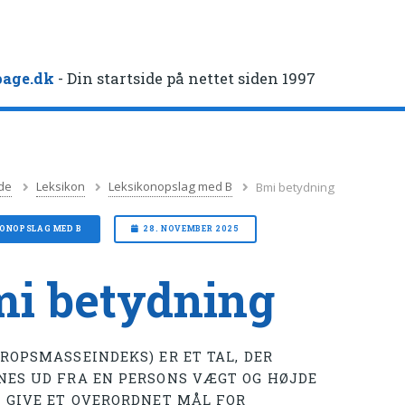
age.dk
- Din startside på nettet siden 1997
de
Leksikon
Leksikonopslag med B
Bmi betydning
KONOPSLAG MED B
28. NOVEMBER 2025
i betydning
KROPSMASSEINDEKS) ER ET TAL, DER
NES UD FRA EN PERSONS VÆGT OG HØJDE
T GIVE ET OVERORDNET MÅL FOR