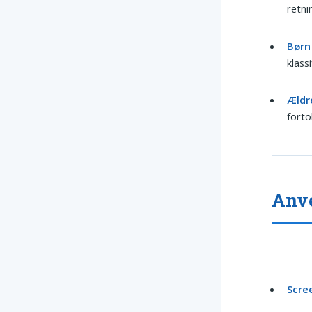
retni
Børn
klass
Ældr
forto
Anve
Scre