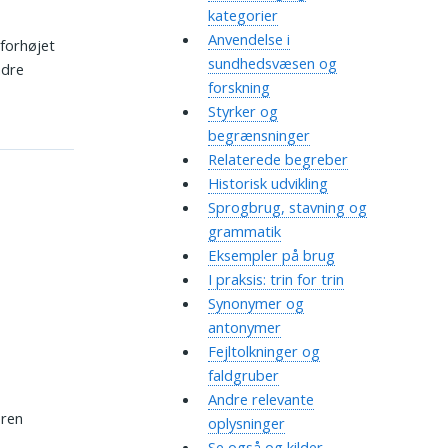
kategorier
Anvendelse i
 forhøjet
sundhedsvæsen og
ndre
forskning
Styrker og
begrænsninger
Relaterede begreber
Historisk udvikling
Sprogbrug, stavning og
grammatik
Eksempler på brug
I praksis: trin for trin
Synonymer og
antonymer
Fejltolkninger og
faldgruber
Andre relevante
eren
oplysninger
Se også og kilder