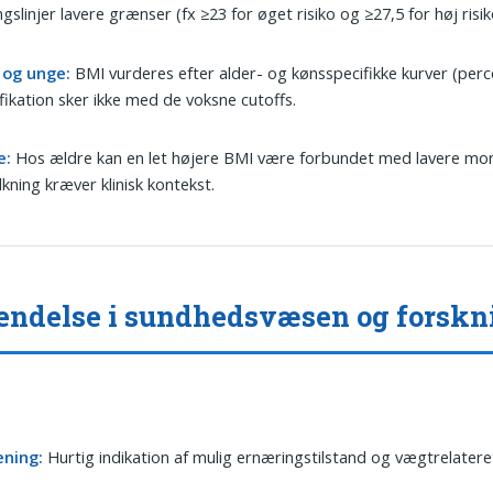
ngslinjer lavere grænser (fx ≥23 for øget risiko og ≥27,5 for høj risik
 og unge:
BMI vurderes efter alder- og kønsspecifikke kurver (perce
ifikation sker ikke med de voksne cutoffs.
e:
Hos ældre kan en let højere BMI være forbundet med lavere mort
lkning kræver klinisk kontekst.
ndelse i sundhedsvæsen og forskn
ening:
Hurtig indikation af mulig ernæringstilstand og vægtrelateret