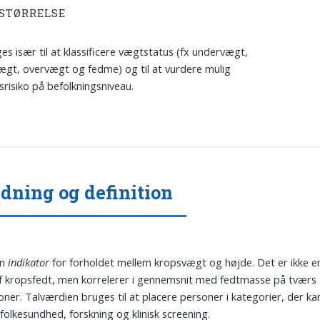
STØRRELSE
es især til at klassificere vægtstatus (fx undervægt,
gt, overvægt og fedme) og til at vurdere mulig
risiko på befolkningsniveau.
dning og definition
en
indikator
for forholdet mellem kropsvægt og højde. Det er ikke e
f kropsfedt, men korrelerer i gennemsnit med fedtmasse på tværs 
oner. Talværdien bruges til at placere personer i kategorier, der k
 folkesundhed, forskning og klinisk screening.