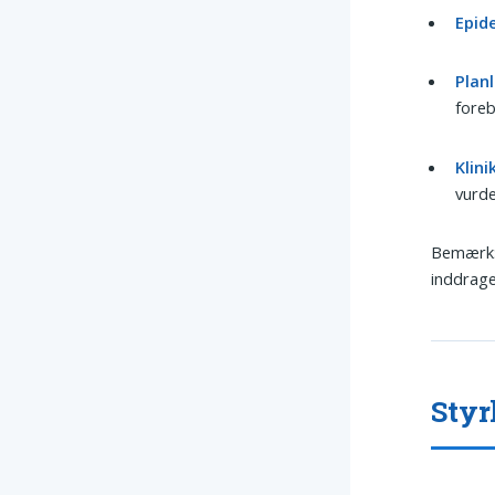
Epid
Plan
fore
Klini
vurde
Bemærk:
inddrage
Styr