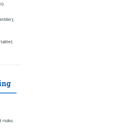
o).
ntiler);
alitet;
ing
 risiko.