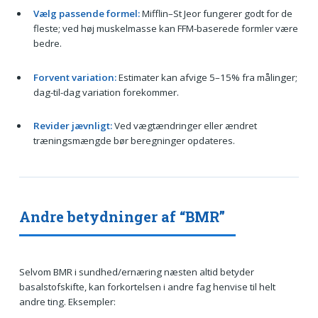
Vælg passende formel:
Mifflin–St Jeor fungerer godt for de
fleste; ved høj muskelmasse kan FFM-baserede formler være
bedre.
Forvent variation:
Estimater kan afvige 5–15% fra målinger;
dag-til-dag variation forekommer.
Revider jævnligt:
Ved vægtændringer eller ændret
træningsmængde bør beregninger opdateres.
Andre betydninger af “BMR”
Selvom BMR i sundhed/ernæring næsten altid betyder
basalstofskifte, kan forkortelsen i andre fag henvise til helt
andre ting. Eksempler: