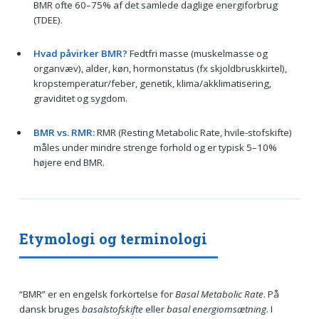
BMR ofte 60–75% af det samlede daglige energiforbrug
(TDEE).
Hvad påvirker BMR?
Fedtfri masse (muskelmasse og
organvæv), alder, køn, hormonstatus (fx skjoldbruskkirtel),
kropstemperatur/feber, genetik, klima/akklimatisering,
graviditet og sygdom.
BMR vs. RMR:
RMR (Resting Metabolic Rate, hvile-stofskifte)
måles under mindre strenge forhold og er typisk 5–10%
højere end BMR.
Etymologi og terminologi
“BMR” er en engelsk forkortelse for
Basal Metabolic Rate
. På
dansk bruges
basalstofskifte
eller
basal energiomsætning
. I