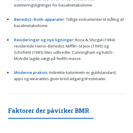
estimeringsligninger for basalmetabolisme.
Benedict–Roth-apparater:
Tidlige instrumenter til måling af
basalmetabolisme.
Revideringer og nye ligninger:
Roza & Shizgal (1984)
reviderede Harris–Benedict; Mifflin–St Jeor (1990) og
Schofield (1985) blev udbredte; Cunningham og Katch–
McArdle lagde vægt på fedtfri masse.
Moderne praksis:
Indirekte kalorimetri er guldstandard;
apps og wearables giver bred adgang til estimater.
Faktorer der påvirker BMR