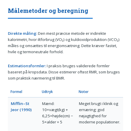
Målemetoder og beregning
Direkte måling:
Den mest præcise metode er indirekte
kalorimetri, hvor iltforbrug (VO₂) og kuldioxidproduktion (VCO₂)
måles og omsættes til energiomsætning. Dette kræver fastet,
hvile og termoneutrale forhold.
Estimationsformler:
I praksis bruges validerede formler
baseret på kropsdata. Disse estimerer oftest RMR, som bruges
som praktisk nærmering til BMR.
Formel
Udtryk
Noter
Mifflin–St
Mænd:
Meget brugt i klinik og
Jeor (1990)
10×vægt(kg) +
ernæring; god
6,25×højde(cm) −
nøjagtighed for
5×alder + 5
moderne populationer.