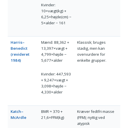
Kvinder:
10×vægt(kg) +
6,25×højde(cm) −
5×alder − 161
Harris–
Mænd: 88,362 +
Klassisk; bruges
Benedict
13,397×vægt +
stadig, men kan
(revideret
4,799×højde −
overvurdere for
1984)
5,677×alder
enkelte grupper.
Kvinder: 447,593
+ 9,247×vægt +
3,098×højde −
4,330×alder
Katch–
BMR ≈ 370 +
Kræver fedtfri masse
McArdle
21,6×FFM(kg)
(FFM); nyttig ved
atypisk