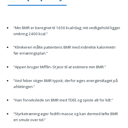
“Min BMR er beregnet til 1650 kcal/dag; mit vedligehold ligger
omkring 2400 kcal.”
“Klinikeren målte patientens BMR med indirekte kalorimetri
før ernæringsplan.”
“Appen bruger Mifflin–St Jeor til at estimere min BMR.”
“Ved feber stiger BMR typisk; derfor øges energiindtaget på
afdelingen.”
“Han forvekslede sin BMR med TDEE og spiste alt for lidt.”
“Styrketræning øger fedtfri masse og kan dermed løfte BMR
en smule over tid.”