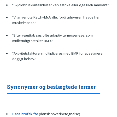
“Skjoldbruskkirtellidelser kan sænke eller øge BMR markant.”
“Vi anvendte Katch–McArdle, fordi udøveren havde høj
muskelmasse.”
“Efter vægttab ses ofte adaptiv termogenese, som
midlertidigt sænker BMR.”
“Aktivitetsfaktoren multipliceres med BMR for at estimere
dagligt behov.”
Synonymer og beslægtede termer
Basalstofskifte
(dansk hovedbetegnelse).