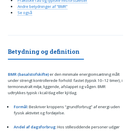
Praktiske råd og typiske misforståelser
Andre betydninger af “BMR”
Se også
Betydning og definition
BMR (basalstofskifte)
er den minimale energiomsætning målt
under strengt kontrollerede forhold: fastet (typisk 10–12 timer), i
termoneutralt miljø, liggende, afslappet og vågen. BMR
udtrykkes typisk i kcal/dag eller kJ/dag.
Formål:
Beskriver kroppens “grundforbrug” af energi uden
fysisk aktivitet og fordøjelse.
Andel af dagsforbrug:
Hos stillesiddende personer udgør