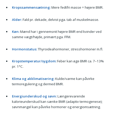
Kropssammensætning:
Mere fedtfri masse = højere BMR.
Alder:
Fald pr. dekade, delvist pga. tab af muskelmasse.
Køn:
Mænd har i gennemsnit højere BMR end kvinder ved
samme vægt/højde, primært pga. FFM.
Hormonstatus:
Thyroideahormoner, stresshormoner m.fl.
Kropstemperatur/sygdom:
Feber kan øge BMR ca. 7–13%
pr. 1°C.
Klima og akklimatisering:
Kulde/varme kan påvirke
termoregulering og dermed BMR.
Energiunderskud og søvn:
Længerevarende
kalorieunderskud kan sænke BMR (adaptiv termogenese);
søvnmangel kan påvirke hormoner og energiomsætning.