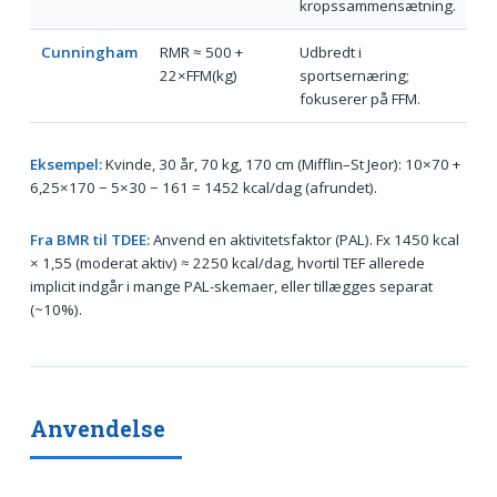
kropssammensætning.
Cunningham
RMR ≈ 500 +
Udbredt i
22×FFM(kg)
sportsernæring;
fokuserer på FFM.
Eksempel:
Kvinde, 30 år, 70 kg, 170 cm (Mifflin–St Jeor): 10×70 +
6,25×170 − 5×30 − 161 = 1452 kcal/dag (afrundet).
Fra BMR til TDEE:
Anvend en aktivitetsfaktor (PAL). Fx 1450 kcal
× 1,55 (moderat aktiv) ≈ 2250 kcal/dag, hvortil TEF allerede
implicit indgår i mange PAL-skemaer, eller tillægges separat
(~10%).
Anvendelse