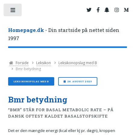
Toggle
Homepage.dk
- Din startside på nettet siden
1997
Forside
Leksikon
Leksikonopslag med B
Bmr betydning
LEKSIKONOPSLAG MED B
28. AUGUST 2025
Bmr betydning
“BMR” STÅR FOR BASAL METABOLIC RATE – PÅ
DANSK OFTEST KALDET BASALSTOFSKIFTE
Det er den mængde energi (kcal eller kJ pr. døgn), kroppen