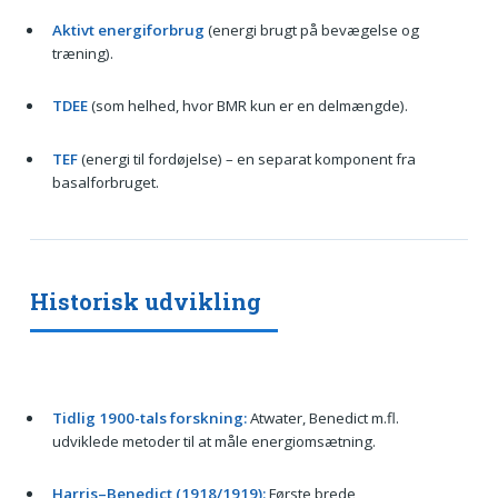
Aktivt energiforbrug
(energi brugt på bevægelse og
træning).
TDEE
(som helhed, hvor BMR kun er en delmængde).
TEF
(energi til fordøjelse) – en separat komponent fra
basalforbruget.
Historisk udvikling
Tidlig 1900-tals forskning:
Atwater, Benedict m.fl.
udviklede metoder til at måle energiomsætning.
Harris–Benedict (1918/1919):
Første brede