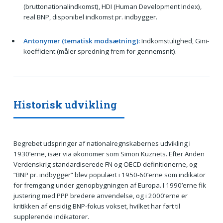
(bruttonationalindkomst), HDI (Human Development Index),
real BNP, disponibel indkomst pr. indbygger.
Antonymer (tematisk modsætning):
Indkomstulighed, Gini-
koefficient (måler spredning frem for gennemsnit).
Historisk udvikling
Begrebet udspringer af nationalregnskabernes udvikling i
1930’erne, især via økonomer som Simon Kuznets. Efter Anden
Verdenskrig standardiserede FN og OECD definitionerne, og
“BNP pr. indbygger” blev populært i 1950-60’erne som indikator
for fremgang under genopbygningen af Europa. I 1990’erne fik
justering med PPP bredere anvendelse, og i 2000’erne er
kritikken af ensidig BNP-fokus vokset, hvilket har ført til
supplerende indikatorer.