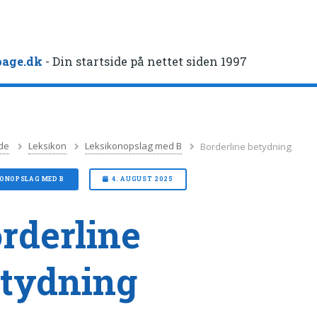
age.dk
- Din startside på nettet siden 1997
de
Leksikon
Leksikonopslag med B
Borderline betydning
KONOPSLAG MED B
4. AUGUST 2025
rderline
tydning