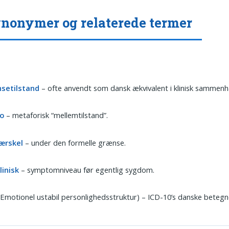
ynonymer og relaterede termer
setilstand
– ofte anvendt som dansk ækvivalent i klinisk sammen
o
– metaforisk “mellemtilstand”.
ærskel
– under den formelle grænse.
linisk
– symptomniveau før egentlig sygdom.
Emotionel ustabil personlighedsstruktur) – ICD-10’s danske betegn