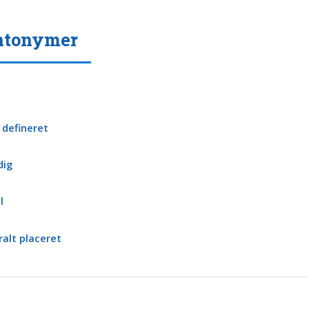
ntonymer
 defineret
dig
l
ralt placeret