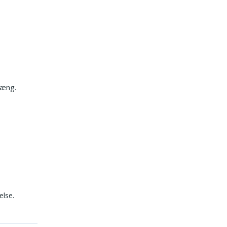
hæng.
else.