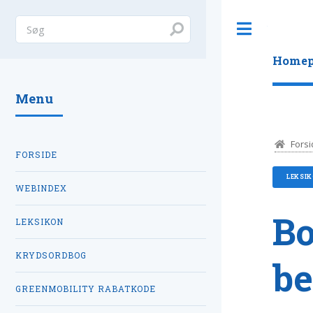
Toggle
Homep
Menu
Forsi
FORSIDE
LEKSI
WEBINDEX
Bo
LEKSIKON
KRYDSORDBOG
be
GREENMOBILITY RABATKODE