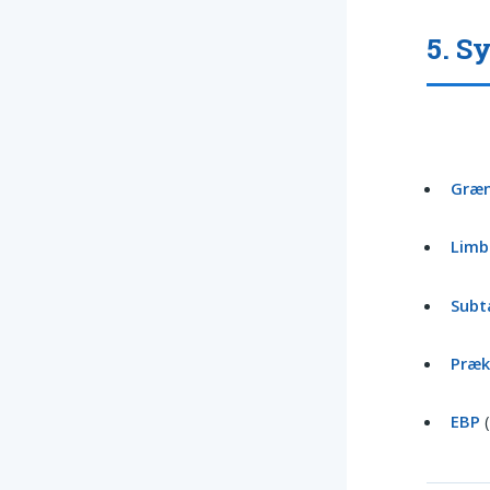
5. S
Græn
Limb
Subt
Præk
EBP
(