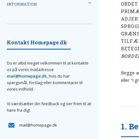
ORDE
INFORMATION
PRIMÆ
ADJEK
SPROG
GRÆNS
TILFÆL
Kontakt Homepage.dk
BETEG
BORDE
Du er altid meget velkommen til at kontakte
os på vores mailadresse
Begge an
mail@homepage.dk
, hvis du har
eller “i
spørgsmål, forslag eller kommentarer til
vores indhold.
Vi værdsætter din feedback og ser frem til at
høre fra dig!
1. B
mail@homepage.dk