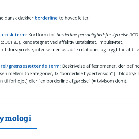
ne dansk dækker
borderline
to hovedfelter:
iatrisk term:
Kortform for
borderline personlighedsforstyrrelse
(ICD-
: 301.83), kendetegnet ved affektiv ustabilitet, impulsivitet,
itetsforstyrrelse, intense men ustabile relationer og frygt for at bliv
rel/grænsesættende term:
Beskrivelse af fænomener, der befind
en mellem to kategorier, fx “borderline hypertension” (= blodtryk l
n til forhøjet) eller “en borderline afgørelse” (= tvivlsom dom).
tymologi