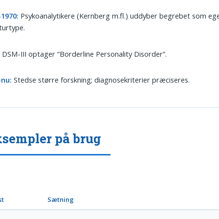
-1970:
Psykoanalytikere (Kernberg m.fl.) uddyber begrebet som eg
turtype.
:
DSM-III optager “Borderline Personality Disorder”.
-nu:
Stedse større forskning; diagnosekriterier præciseres.
ksempler på brug
st
Sætning