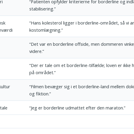
ri
“Patienten opfylder kriterierne for borderline og ind
stabilisering.”
nsk
“Hans kolesterol ligger i borderline-området, så vi a
eværdi
kostomlægning.”
“Det var en borderline offside, men dommeren vinked
videre.”
“Der er tale om et borderline-tilfælde; loven er ikke h
på området.”
kultur
“Filmen bevæger sig i et borderline-land mellem do
og fiktion.”
tale
“Jeg er borderline udmattet efter den maraton.”