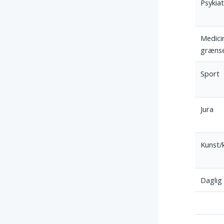
Psykiat
Medici
græns
Sport
Jura
Kunst/
Daglig 