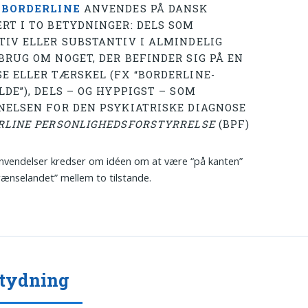
T
BORDERLINE
ANVENDES PÅ DANSK
RT I TO BETYDNINGER: DELS SOM
TIV ELLER SUBSTANTIV I ALMINDELIG
BRUG OM NOGET, DER BEFINDER SIG PÅ EN
E ELLER TÆRSKEL (FX “BORDERLINE-
DE”), DELS – OG HYPPIGST – SOM
NELSEN FOR DEN PSYKIATRISKE DIAGNOSE
RLINE PERSONLIGHEDSFORSTYRRELSE
(BPF)
vendelser kredser om idéen om at være “på kanten”
 grænselandet” mellem to tilstande.
etydning