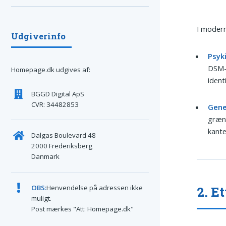
I moder
Udgiverinfo
Psyk
DSM-5
Homepage.dk udgives af:
ident
BGGD Digital ApS
CVR: 34482853
Gene
græns
kante
Dalgas Boulevard 48
2000 Frederiksberg
Danmark
OBS:
Henvendelse på adressen ikke
2. E
muligt.
Post mærkes "Att: Homepage.dk"