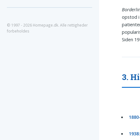
Borderli
opstod i
patiente
© 1997 - 2026 Homepage.dk. Alle rettigheder
forbeholdes
populari
Siden 19
3. H
1880
1938