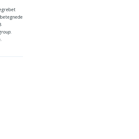
Begrebet
et betegnede
8
 group
.
.