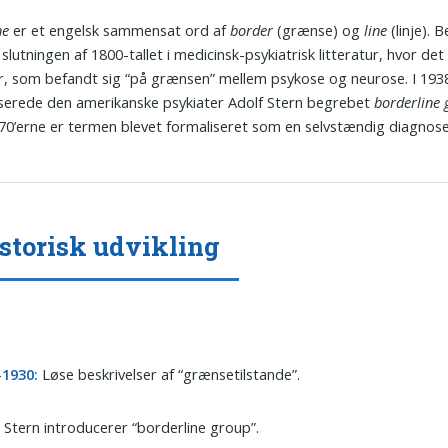
ne
er et engelsk sammensat ord af
border
(grænse) og
line
(linje). 
 slutningen af 1800-tallet i medicinsk-psykiatrisk litteratur, hvor d
r, som befandt sig “på grænsen” mellem psykose og neurose. I 193
serede den amerikanske psykiater Adolf Stern begrebet
borderline
70’erne er termen blevet formaliseret som en selvstændig diagnose
istorisk udvikling
-1930:
Løse beskrivelser af “grænsetilstande”.
:
Stern introducerer “borderline group”.