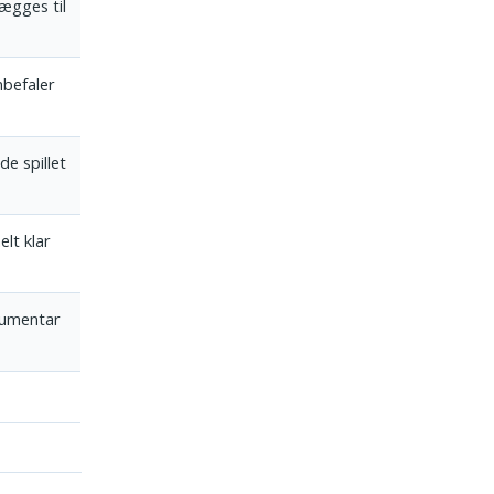
lægges til
nbefaler
e spillet
elt klar
kumentar