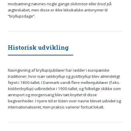
modsætning nævnes nogle gange
skilsmisse
eller
brud
på
ægteskabet, men disse er ikke leksikalske antonymer til
“bryllupsdage”.
Historisk udvikling
Navngivning af bryllupsjubilæer har rødder i europæiske
traditioner, hvor især
sølvbryllup
og
guldbryllup
blev almindeligt
fejret i 1800-tallet. I Danmark vandt flere mellemjubilæer (f.eks.
kobberbryllup
) udbredelse i 1900-tallet, og folkelige skikke som
æresport og morgensang blev tæt knyttet til disse
begivenheder. I nyere tid er listen over navne blevet udvidet og
internationaliseret, men praksis varierer fortsat lokalt.