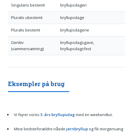
Singularis bestemt
bryllupsdagen
Pluralis ubestemt
bryllupsdage
Pluralis bestemt
bryllupsdagene
Genitiv
bryllupsdagsgave,
(sammensætning)
bryllupsdagsfest
Eksempler på brug
Vi fejrer vores
5-års bryllupsdag
med en weekendtur.
Mine bedsteforældre nåede
jernbryllup
og fik morgensang