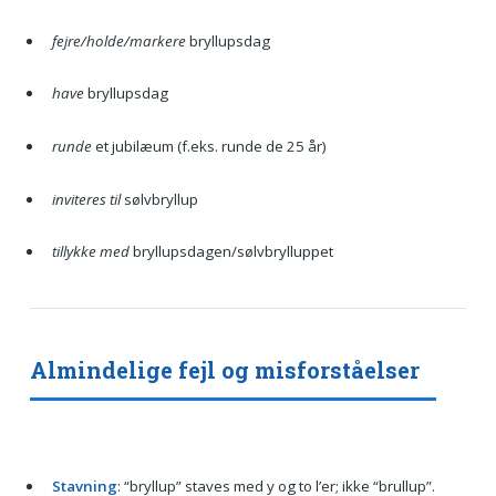
fejre/holde/markere
bryllupsdag
have
bryllupsdag
runde
et jubilæum (f.eks. runde de 25 år)
inviteres til
sølvbryllup
tillykke med
bryllupsdagen/sølvbrylluppet
Almindelige fejl og misforståelser
Stavning
: “bryllup” staves med y og to l’er; ikke “brullup”.