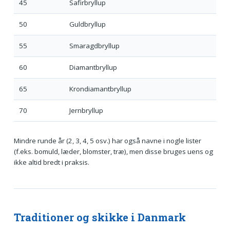
45
Safirbryllup
50
Guldbryllup
55
Smaragdbryllup
60
Diamantbryllup
65
Krondiamantbryllup
70
Jernbryllup
Mindre runde år (2, 3, 4, 5 osv.) har også navne i nogle lister
(f.eks. bomuld, læder, blomster, træ), men disse bruges uens og
ikke altid bredt i praksis.
Traditioner og skikke i Danmark