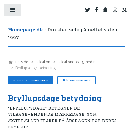
Toggle
Homepage.dk
- Din startside på nettet siden
1997
Forside
Leksikon
Leksikonopslag med B
Bryllupsdage betydning
LEKSIKONOPSLAG MED B
15. OKTOBER 2025
Bryllupsdage betydning
“BRYLLUPSDAGE” BETEGNER DE
TILBAGEVENDENDE MÆRKEDAGE, SOM
ÆGTEFÆLLER FEJRER PÅ ÅRSDAGEN FOR DERES
BRYLLUP