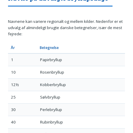
Navnene kan variere regionalt og mellem kilder. Nedenfor er et
udvalg af almindeligt brugte danske betegnelser, især de mest
fejrede:
År
Betegnelse
1
Papirbryllup
10
Rosenbryllup
12½
Kobberbryllup
25
Sølvbryllup
30
Perlebryllup
40
Rubinbryllup