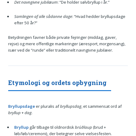
Det navngivne jubilæum
: “De holder sølvbryllup i år.”
Samlingen af alle sådanne dage
: “Hvad hedder bryllupsdage
efter 50 år?”
Betydningen favner både private fejringer (middag, gaver,
rejse) og mere offentlige markeringer (æresport, morgensang),
især ved de “runde” eller traditionelt navngivne jubilæer.
Etymologi og ordets opbygning
Bryllupsdage
er pluralis af
bryllupsdag
, et sammensat ord af
bryllup
+
dag
.
Bryllup
går tilbage til oldnordisk
brúðlaup
(brud +
løb/løb/ceremoni), der betegner selve vielsesfesten.