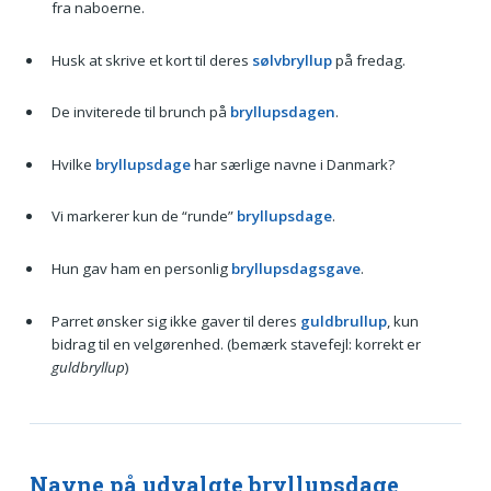
fra naboerne.
Husk at skrive et kort til deres
sølvbryllup
på fredag.
De inviterede til brunch på
bryllupsdagen
.
Hvilke
bryllupsdage
har særlige navne i Danmark?
Vi markerer kun de “runde”
bryllupsdage
.
Hun gav ham en personlig
bryllupsdagsgave
.
Parret ønsker sig ikke gaver til deres
guldbrullup
, kun
bidrag til en velgørenhed. (bemærk stavefejl: korrekt er
guldbryllup
)
Navne på udvalgte bryllupsdage