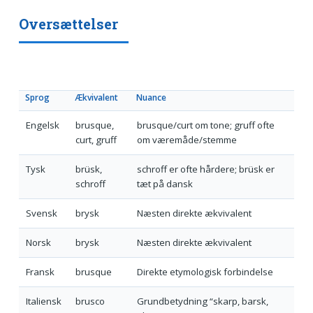
Oversættelser
Sprog
Ækvivalent
Nuance
Engelsk
brusque,
brusque/curt om tone; gruff ofte
curt, gruff
om væremåde/stemme
Tysk
brüsk,
schroff er ofte hårdere; brüsk er
schroff
tæt på dansk
Svensk
brysk
Næsten direkte ækvivalent
Norsk
brysk
Næsten direkte ækvivalent
Fransk
brusque
Direkte etymologisk forbindelse
Italiensk
brusco
Grundbetydning “skarp, barsk,