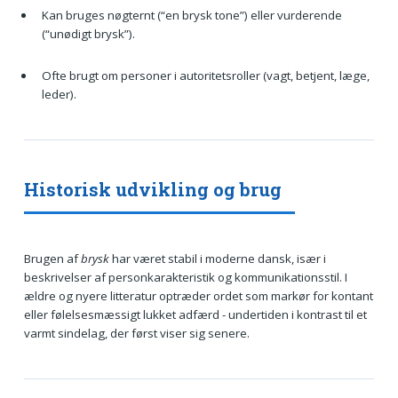
Kan bruges nøgternt (“en brysk tone”) eller vurderende
(“unødigt brysk”).
Ofte brugt om personer i autoritetsroller (vagt, betjent, læge,
leder).
Historisk udvikling og brug
Brugen af
brysk
har været stabil i moderne dansk, især i
beskrivelser af personkarakteristik og kommunikationsstil. I
ældre og nyere litteratur optræder ordet som markør for kontant
eller følelsesmæssigt lukket adfærd - undertiden i kontrast til et
varmt sindelag, der først viser sig senere.