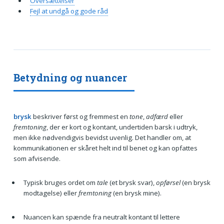
Oversættelser
Fejl at undgå og gode råd
Betydning og nuancer
brysk
beskriver først og fremmest en
tone
,
adfærd
eller
fremtoning
, der er kort og kontant, undertiden barsk i udtryk,
men ikke nødvendigvis bevidst uvenlig. Det handler om, at
kommunikationen er skåret helt ind til benet og kan opfattes
som afvisende.
Typisk bruges ordet om
tale
(et brysk svar),
opførsel
(en brysk
modtagelse) eller
fremtoning
(en brysk mine).
Nuancen kan spænde fra neutralt kontant til lettere