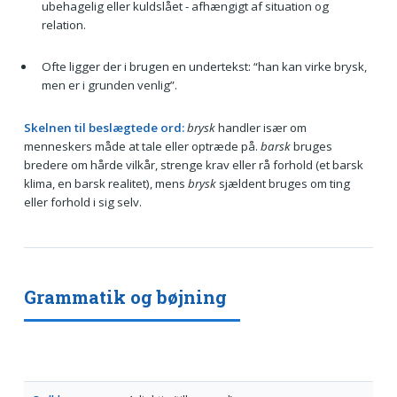
ubehagelig eller kuldslået - afhængigt af situation og
relation.
Ofte ligger der i brugen en undertekst: “han kan virke brysk,
men er i grunden venlig”.
Skelnen til beslægtede ord:
brysk
handler især om
menneskers måde at tale eller optræde på.
barsk
bruges
bredere om hårde vilkår, strenge krav eller rå forhold (et barsk
klima, en barsk realitet), mens
brysk
sjældent bruges om ting
eller forhold i sig selv.
Grammatik og bøjning