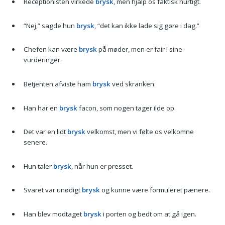
Receptionisten virkede
brysk
, men hjalp os faktisk hurtigt.
“Nej,” sagde hun
brysk
, “det kan ikke lade sig gøre i dag.”
Chefen kan være
brysk
på møder, men er fair i sine
vurderinger.
Betjenten afviste ham
brysk
ved skranken.
Han har en
brysk
facon, som nogen tager ilde op.
Det var en lidt
brysk
velkomst, men vi følte os velkomne
senere.
Hun taler
brysk
, når hun er presset.
Svaret var unødigt
brysk
og kunne være formuleret pænere.
Han blev modtaget
brysk
i porten og bedt om at gå igen.