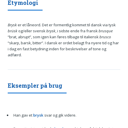
Etymologi
Brysk
er et låneord. Det er formentlig kommet til dansk via tysk
brüsk
og/eller svensk
brysk
, i sidste ende fra fransk
brusque
“brat, abrupt”, som igen kan føres tilbage til italiensk
brusco
“skarp, barsk, bitter”. I dansk er ordet belagt fra nyere tid og har
i dag en fast betydning inden for beskrivelser af tone og
adfærd.
Eksempler på brug
Han gav et
brysk
svar og gik videre.