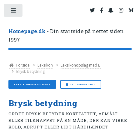
Toggle
Homepage.dk
- Din startside på nettet siden
1997
Forside
Leksikon
Leksikonopslag med B
Brysk betydning
LEKSIKONOPSLAG MED B
24. JANUAR 2026
Brysk betydning
ORDET BRYSK BETYDER KORTFATTET, AFMÅLT
ELLER TILKNAPPET PÅ EN MÅDE, DER KAN VIRKE
KOLD, ABRUPT ELLER LIDT HÅRDHÆNDET