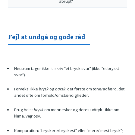
abrupt”
Fejl at undgå og gode råd
Neutrum tager ikke -t: skriv “et brysk svar” (ikke “et bryskt
svar”).
Forveksl ikke
brysk
og
barsk
: det første om tone/adfærd, det
andet ofte om forhold/omstændigheder.
Brug helst
brysk
om mennesker og deres udtryk - ikke om
klima, vejr osv.
Komparation: “bryskere/bryskest” eller “mere/ mest brysk”;