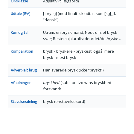
Adjektiv (tillægsord)
Ordklasse
[ˈbrysɡ] (med finalt -sk udtalt som [sɡ], jf.
Udtale (IPA)
“dansk”)
Utrum: en brysk mand; Neutrum: et brysk
Køn og tal
svar; Bestemt/pluralis: den/det/de
bryske
…
brysk - bryskere - bryskest; også: mere
Komparation
brysk - mest brysk
Han svarede brysk (ikke “bryskt”)
Adverbialt brug
bryskhed
(substantiv): hans bryskhed
Afledninger
forsvandt
brysk (enstavelsesord)
Stavelsesdeling