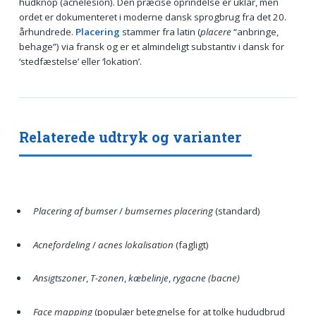
hudknop (acnelesion). Den præcise oprindelse er uklar, men
ordet er dokumenteret i moderne dansk sprogbrug fra det 20.
århundrede.
Placering
stammer fra latin (
placere
“anbringe,
behage”) via fransk og er et almindeligt substantiv i dansk for
‘stedfæstelse’ eller ‘lokation’.
Relaterede udtryk og varianter
Placering af bumser
/
bumsernes placering
(standard)
Acnefordeling
/
acnes lokalisation
(fagligt)
Ansigtszoner
,
T-zonen
,
kæbelinje
,
rygacne (bacne)
Face mapping
(populær betegnelse for at tolke hududbrud