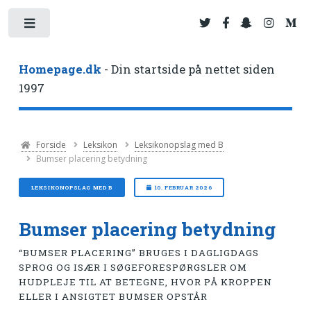
Toggle
Homepage.dk
- Din startside på nettet siden
1997
Forside
Leksikon
Leksikonopslag med B
Bumser placering betydning
LEKSIKONOPSLAG MED B
10. FEBRUAR 2026
Bumser placering betydning
“BUMSER PLACERING” BRUGES I DAGLIGDAGS
SPROG OG ISÆR I SØGEFORESPØRGSLER OM
HUDPLEJE TIL AT BETEGNE, HVOR PÅ KROPPEN
ELLER I ANSIGTET BUMSER OPSTÅR