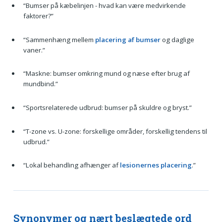
“Bumser på kæbelinjen - hvad kan være medvirkende
faktorer?”
“Sammenhæng mellem
placering af bumser
og daglige
vaner.”
“Maskne: bumser omkring mund og næse efter brug af
mundbind.”
“Sportsrelaterede udbrud: bumser på skuldre og bryst.”
“T-zone vs. U-zone: forskellige områder, forskellig tendens til
udbrud.”
“Lokal behandling afhænger af
lesionernes placering
.”
Synonymer og nært beslægtede ord