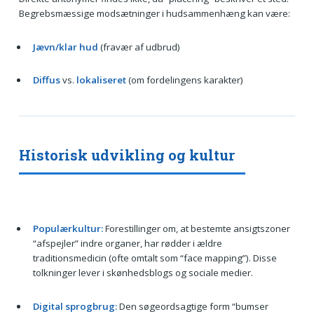
Begrebsmæssige modsætninger i hudsammenhæng kan være:
Jævn/klar hud
(fravær af udbrud)
Diffus
vs.
lokaliseret
(om fordelingens karakter)
Historisk udvikling og kultur
Populærkultur:
Forestillinger om, at bestemte ansigtszoner
“afspejler” indre organer, har rødder i ældre
traditionsmedicin (ofte omtalt som “face mapping”). Disse
tolkninger lever i skønhedsblogs og sociale medier.
Digital sprogbrug:
Den søgeordsagtige form “bumser