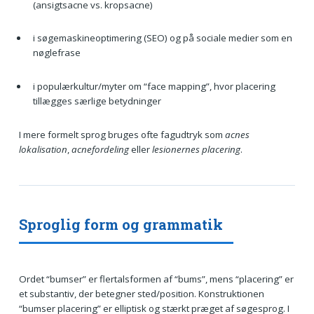
(ansigtsacne vs. kropsacne)
i søgemaskineoptimering (SEO) og på sociale medier som en
nøglefrase
i populærkultur/myter om “face mapping”, hvor placering
tillægges særlige betydninger
I mere formelt sprog bruges ofte fagudtryk som
acnes
lokalisation
,
acnefordeling
eller
lesionernes placering
.
Sproglig form og grammatik
Ordet “bumser” er flertalsformen af “bums”, mens “placering” er
et substantiv, der betegner sted/position. Konstruktionen
“bumser placering” er elliptisk og stærkt præget af søgesprog. I