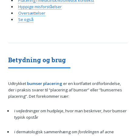
Placering i medicinsk/kosmetisk kontekst
Hyppige misforståelser
Oversættelser
Se også
Betydning og brug
Udtrykket
bumser placering
er en kortfattet ordforbindelse,
der i praksis svarer til “placering af bumser” eller “bumsernes
placering”. Det forekommer især:
i vejledninger om hudpleje, hvor man beskriver,
hvor
bumser
typisk opstår
i dermatologisk sammenhæng om
fordelingen
af acne