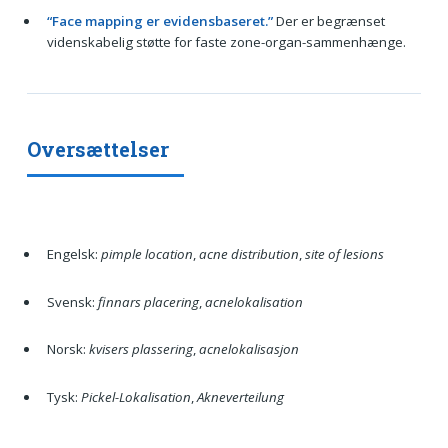
“Face mapping er evidensbaseret.”
Der er begrænset
videnskabelig støtte for faste zone-organ-sammenhænge.
Oversættelser
Engelsk:
pimple location
,
acne distribution
,
site of lesions
Svensk:
finnars placering
,
acnelokalisation
Norsk:
kvisers plassering
,
acnelokalisasjon
Tysk:
Pickel-Lokalisation
,
Akneverteilung