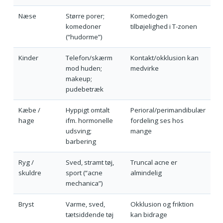
Næse
Større porer;
Komedogen
komedoner
tilbøjelighed i T-zonen
(“hudorme”)
Kinder
Telefon/skærm
Kontakt/okklusion kan
mod huden;
medvirke
makeup;
pudebetræk
Kæbe /
Hyppigt omtalt
Perioral/perimandibulær
hage
ifm. hormonelle
fordeling ses hos
udsving;
mange
barbering
Ryg /
Sved, stramt tøj,
Truncal acne er
skuldre
sport (“acne
almindelig
mechanica”)
Bryst
Varme, sved,
Okklusion og friktion
tætsiddende tøj
kan bidrage