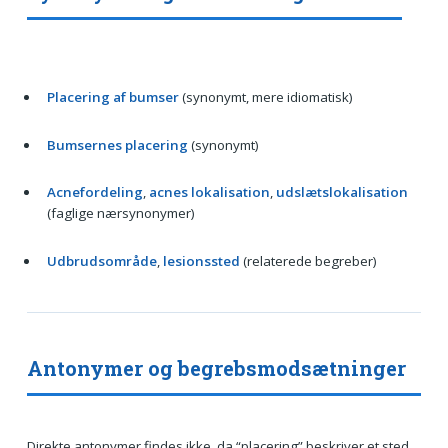
Placering af bumser
(synonymt, mere idiomatisk)
Bumsernes placering
(synonymt)
Acnefordeling
,
acnes lokalisation
,
udslætslokalisation
(faglige nærsynonymer)
Udbrudsområde
,
lesionssted
(relaterede begreber)
Antonymer og begrebsmodsætninger
Direkte antonymer findes ikke, da “placering” beskriver et sted.